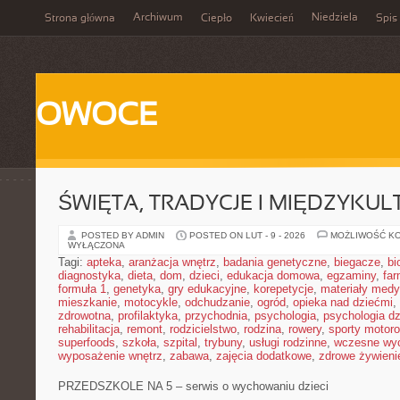
Archiwum
Niedziela
Strona główna
Ciepło
Kwiecień
Spis 
OWOCE
ŚWIĘTA, TRADYCJE I MIĘDZYK
POSTED BY ADMIN
POSTED ON LUT - 9 - 2026
MOŻLIWOŚĆ K
WYŁĄCZONA
Tagi:
apteka
,
aranżacja wnętrz
,
badania genetyczne
,
biegacze
,
bi
diagnostyka
,
dieta
,
dom
,
dzieci
,
edukacja domowa
,
egzaminy
,
far
formuła 1
,
genetyka
,
gry edukacyjne
,
korepetycje
,
materiały med
mieszkanie
,
motocykle
,
odchudzanie
,
ogród
,
opieka nad dziećmi
,
zdrowotna
,
profilaktyka
,
przychodnia
,
psychologia
,
psychologia dz
rehabilitacja
,
remont
,
rodzicielstwo
,
rodzina
,
rowery
,
sporty motor
superfoods
,
szkoła
,
szpital
,
trybuny
,
usługi rodzinne
,
wczesne wy
wyposażenie wnętrz
,
zabawa
,
zajęcia dodatkowe
,
zdrowe żywieni
PRZEDSZKOLE NA 5 – serwis o wychowaniu dzieci