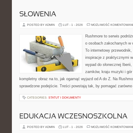
SŁOWENIA
POSTED BY ADMIN
LUT - 1 - 2026
MOŻLIWOŚĆ KOMENTOWAN
Rushmore to serwis podróżn
o osobach zakochanych w 
To internetowy przewodnik,
inspiracje z praktycznymi 
wypad do słonecznej Iberii, 
zamków, kraju muzyki i gór
kompletny obraz na to, jak ogarnąć wyjazd od A do Z. Na Rushmor
sprawdzone podejście. Treści powstają tak, by pomagać zarówno
CATEGORIES:
STATUT I DOKUMENTY
EDUKACJA WCZESNOSZKOLNA
POSTED BY ADMIN
LUT - 1 - 2026
MOŻLIWOŚĆ KOMENTOWAN