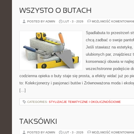
WSZYSTO O BUTACH
POSTED BY ADMIN
LUT - 3 - 2026
MOŻLIWOŚĆ KOMENTOWAN
Spadlabuta to przestrzeń st
chcą zadbać o swoje pantof
Jeśli stawiasz na estetykę,
ulubionych par, znajdziesz
konserwacji obuwia w najlep
wszechstronne podejście do
codzienna opieka o buty staje się prosta, a efekty widać już po p
to: Kolekcjonerzy i pasjonaci butów i Zrównoważona moda i ekolog
[…]
CATEGORIES:
STYLIZACJE TEMATYCZNE I OKOLICZNOŚCIOWE
TAKSÓWKI
POSTED BY ADMIN
LUT - 3 - 2026
MOŻLIWOŚĆ KOMENTOWAN