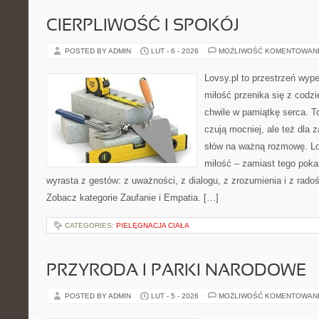
CIERPLIWOŚĆ I SPOKÓJ
POSTED BY ADMIN
LUT - 6 - 2026
MOŻLIWOŚĆ KOMENTOWAN
Lovsy.pl to przestrzeń wyp
miłość przenika się z codz
chwile w pamiątkę serca. To
czują mocniej, ale też dla 
słów na ważną rozmowę. Lov
miłość – zamiast tego pokaz
wyrasta z gestów: z uważności, z dialogu, z zrozumienia i z radoś
Zobacz kategorie Zaufanie i Empatia. […]
CATEGORIES:
PIELĘGNACJA CIAŁA
PRZYRODA I PARKI NARODOWE
POSTED BY ADMIN
LUT - 5 - 2026
MOŻLIWOŚĆ KOMENTOWAN