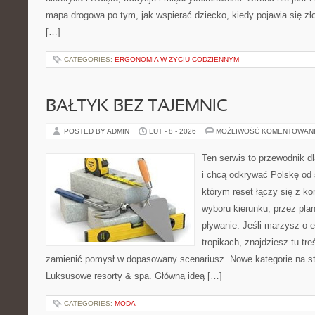
mapa drogowa po tym, jak wspierać dziecko, kiedy pojawia się z
[…]
CATEGORIES:
ERGONOMIA W ŻYCIU CODZIENNYM
BAŁTYK BEZ TAJEMNIC
POSTED BY ADMIN
LUT - 8 - 2026
MOŻLIWOŚĆ KOMENTOWAN
Ten serwis to przewodnik d
i chcą odkrywać Polskę od 
którym reset łączy się z k
wyboru kierunku, przez pla
pływanie. Jeśli marzysz o 
tropikach, znajdziesz tu tr
zamienić pomysł w dopasowany scenariusz. Nowe kategorie na stro
Luksusowe resorty & spa. Główną ideą […]
CATEGORIES:
MODA