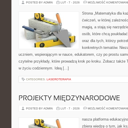
POSTED BY ADMIN
LUT - 7 - 2026
MOŻLIWOŚĆ KOMENTOWAN
Strona „Matematyka dla każ
ćwiczeń, w której zależnośc
magią, a stają się narzędz
osób, które chcą poukłada
oraz dla tych, którzy potrz
konkretnych tematów. Nieza
uczniem, wspierającym w nauce, edukatorem, czy po prostu samo
czytelne przykłady, które prowadzą krok po kroku. Zobacz także 
w życiu codziennym. Ideą […]
CATEGORIES:
LASEROTERAPIA
PROJEKTY MIĘDZYNARODOWE
POSTED BY ADMIN
LUT - 7 - 2026
MOŻLIWOŚĆ KOMENTOWAN
nasza platforma edukacyjna
zbiera wiedzę o tym, jak ks