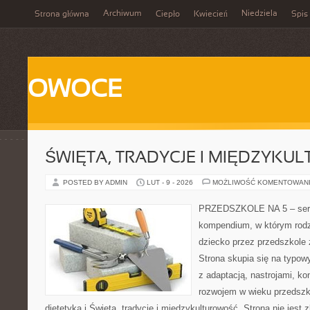
Archiwum
Niedziela
Strona główna
Ciepło
Kwiecień
Spis 
OWOCE
ŚWIĘTA, TRADYCJE I MIĘDZYK
POSTED BY ADMIN
LUT - 9 - 2026
MOŻLIWOŚĆ KOMENTOWAN
PRZEDSZKOLE NA 5 – serwi
kompendium, w którym rodz
dziecko przez przedszkole 
Strona skupia się na typo
z adaptacją, nastrojami, ko
rozwojem w wieku przedszk
dietetyka i Święta, tradycje i międzykulturowość. Strona nie jest z