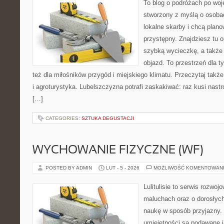
To blog o podróżach po woj
stworzony z myślą o osobac
lokalne skarby i chcą plan
przystępny. Znajdziesz tu o
szybką wycieczkę, a także
objazd. To przestrzeń dla ty
też dla miłośników przygód i miejskiego klimatu. Przeczytaj także 
i agroturystyka. Lubelszczyzna potrafi zaskakiwać: raz kusi nas
[…]
CATEGORIES:
SZTUKA DEGUSTACJI
WYCHOWANIE FIZYCZNE (WF)
POSTED BY ADMIN
LUT - 5 - 2026
MOŻLIWOŚĆ KOMENTOWAN
Lulitulisie to serwis rozwo
maluchach oraz o dorosłych
naukę w sposób przyjazny.
umiejętności są podawane j