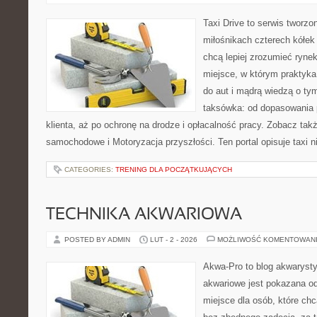
Taxi Drive to serwis tworzo
miłośnikach czterech kółek
chcą lepiej zrozumieć ryne
miejsce, w którym praktyka
do aut i mądrą wiedzą o ty
taksówka: od dopasowania 
klienta, aż po ochronę na drodze i opłacalność pracy. Zobacz ta
samochodowe i Motoryzacja przyszłości. Ten portal opisuje taxi n
CATEGORIES:
TRENING DLA POCZĄTKUJĄCYCH
TECHNIKA AKWARIOWA
POSTED BY ADMIN
LUT - 2 - 2026
MOŻLIWOŚĆ KOMENTOWAN
Akwa-Pro to blog akwaryst
akwariowe jest pokazana od
miejsce dla osób, które ch