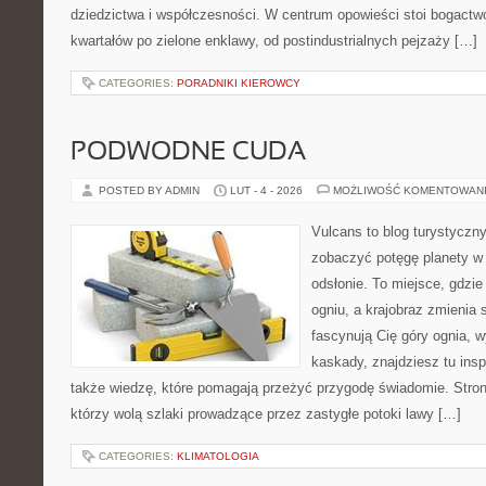
dziedzictwa i współczesności. W centrum opowieści stoi bogactwo
kwartałów po zielone enklawy, od postindustrialnych pejzaży […]
CATEGORIES:
PORADNIKI KIEROWCY
PODWODNE CUDA
POSTED BY ADMIN
LUT - 4 - 2026
MOŻLIWOŚĆ KOMENTOWAN
Vulcans to blog turystyczny
zobaczyć potęgę planety w j
odsłonie. To miejsce, gdzie 
ogniu, a krajobraz zmienia 
fascynują Cię góry ognia, 
kaskady, znajdziesz tu insp
także wiedzę, które pomagają przeżyć przygodę świadomie. Stron
którzy wolą szlaki prowadzące przez zastygłe potoki lawy […]
CATEGORIES:
KLIMATOLOGIA