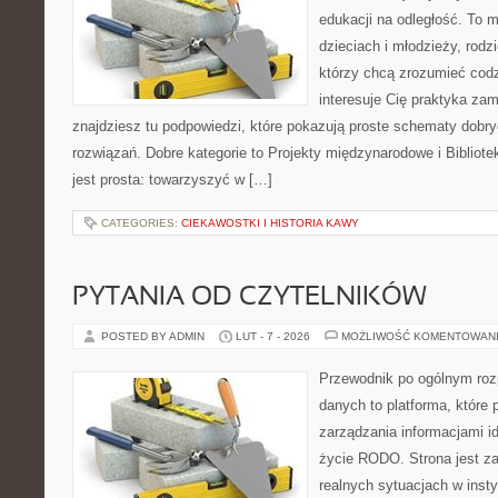
edukacji na odległość. To 
dzieciach i młodzieży, rod
którzy chcą zrozumieć codz
interesuje Cię praktyka zam
znajdziesz tu podpowiedzi, które pokazują proste schematy dob
rozwiązań. Dobre kategorie to Projekty międzynarodowe i Bibliote
jest prosta: towarzyszyć w […]
CATEGORIES:
CIEKAWOSTKI I HISTORIA KAWY
PYTANIA OD CZYTELNIKÓW
POSTED BY ADMIN
LUT - 7 - 2026
MOŻLIWOŚĆ KOMENTOWAN
Przewodnik po ogólnym roz
danych to platforma, które 
zarządzania informacjami i
życie RODO. Strona jest z
realnych sytuacjach w inst