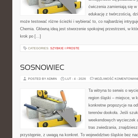
ćwiczenia zamieniają się w 
edukację z twórczością, dz
może testować różne ścieżki i wybierać to, co najbardziej intryg
Chemia. Główną ideą jest stworzenie spokojnej przestrzeni, w kt
krok po […]
CATEGORIES:
SZYBKIE I PROSTE
SOSNOWIEC
POSTED BY ADMIN
LUT - 4 - 2026
MOŻLIWOŚĆ KOMENTOWAN
Ta witryna to serwis o wyc
region śląski – miejsce, w
konkretne propozycje na od
terenów dookoła. Jeśli szu
weekendowych wycieczek a
tras zwiedzania, znajdzies
przystępnie, z uwagą na konkret. To województwo śląskie bez nad