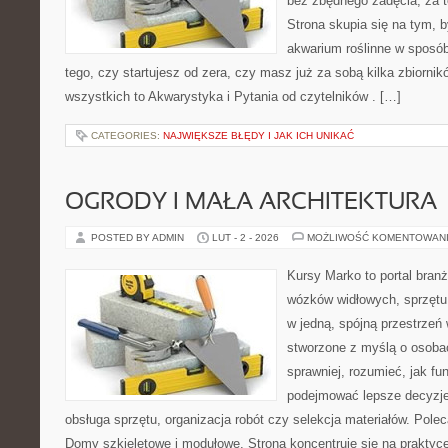
bez zbędnego zadęcia, za t
Strona skupia się na tym, 
akwarium roślinne w sposób
tego, czy startujesz od zera, czy masz już za sobą kilka zbiornik
wszystkich to Akwarystyka i Pytania od czytelników . […]
CATEGORIES:
NAJWIĘKSZE BŁĘDY I JAK ICH UNIKAĆ
OGRODY I MAŁA ARCHITEKTURA
POSTED BY ADMIN
LUT - 2 - 2026
MOŻLIWOŚĆ KOMENTOWAN
Kursy Marko to portal branż
wózków widłowych, sprzętu
w jedną, spójną przestrzeń
stworzone z myślą o osobac
sprawniej, rozumieć, jak fun
podejmować lepsze decyzje
obsługa sprzętu, organizacja robót czy selekcja materiałów. Pole
Domy szkieletowe i modułowe. Strona koncentruje się na praktyc