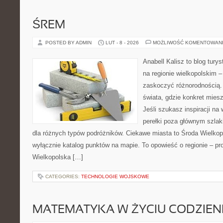
ŚREM
POSTED BY ADMIN
LUT - 8 - 2026
MOŻLIWOŚĆ KOMENTOWAN
Anabell Kalisz to blog tur
na regionie wielkopolskim – 
zaskoczyć różnorodnością. 
świata, gdzie konkret mies
Jeśli szukasz inspiracji n
perełki poza głównym szlak
dla różnych typów podróżników. Ciekawe miasta to Środa Wielkopol
wyłącznie katalog punktów na mapie. To opowieść o regionie – p
Wielkopolska […]
CATEGORIES:
TECHNOLOGIE WOJSKOWE
MATEMATYKA W ŻYCIU CODZIE