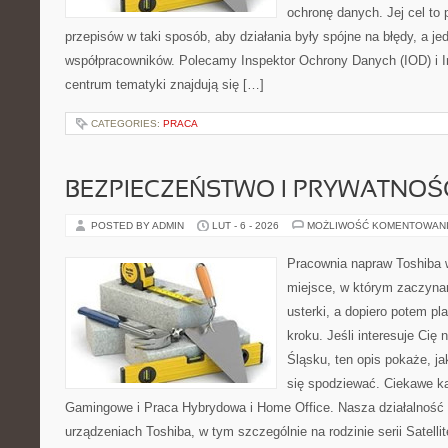
ochronę danych. Jej cel to p
przepisów w taki sposób, aby działania były spójne na błędy, a je
współpracowników. Polecamy Inspektor Ochrony Danych (IOD) i I
centrum tematyki znajdują się […]
CATEGORIES:
PRACA
BEZPIECZEŃSTWO I PRYWATNOŚ
POSTED BY ADMIN
LUT - 6 - 2026
MOŻLIWOŚĆ KOMENTOWAN
Pracownia napraw Toshiba w
miejsce, w którym zaczyna
usterki, a dopiero potem p
kroku. Jeśli interesuje Cię
Śląsku, ten opis pokaże, j
się spodziewać. Ciekawe ka
Gamingowe i Praca Hybrydowa i Home Office. Nasza działalność 
urządzeniach Toshiba, w tym szczególnie na rodzinie serii Satelli