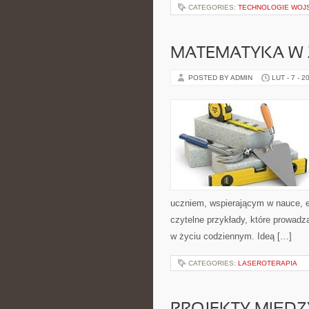
CATEGORIES:
TECHNOLOGIE WOJ
MATEMATYKA W 
POSTED BY ADMIN
LUT - 7 - 2
uczniem, wspierającym w nauce, e
czytelne przykłady, które prowadz
w życiu codziennym. Ideą […]
CATEGORIES:
LASEROTERAPIA