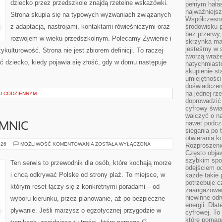
dziecko przez przedszkole znajdą rzetelne wskazówki.
pełnym hała
najważniejsz
Strona skupia się na typowych wyzwaniach związanych
Współczesna
z adaptacją, nastrojami, kontaktami rówieśniczymi oraz
środowisku 
bez przerwy, 
rozwojem w wieku przedszkolnym. Polecamy Żywienie i
skrzynka mai
jesteśmy w s
zykulturowość. Strona nie jest zbiorem definicji. To raczej
tworzą wraż
ć dziecko, kiedy pojawia się złość, gdy w domu następuje
natychmiasto
skupienie st
umiejętności
doświadczeni
na jednej rz
U CODZIENNYM
doprowadzić 
cyfrowy świa
walczyć o n
nawet podcz
EMNIC
sięgania po 
otwierania k
BAŁTYK
026
MOŻLIWOŚĆ KOMENTOWANIA
ZOSTAŁA WYŁĄCZONA
Rozproszenie
BEZ
Często obja
TAJEMNIC
szybkim spo
Ten serwis to przewodnik dla osób, które kochają morze
odejściem o
i chcą odkrywać Polskę od strony plaż. To miejsce, w
każde takie 
potrzebuje c
którym reset łączy się z konkretnymi poradami – od
zaangażowan
niewinne odr
wyboru kierunku, przez planowanie, aż po bezpieczne
energii. Dla
pływanie. Jeśli marzysz o egzotycznej przygodzie w
cyfrowej. To
które pomaga