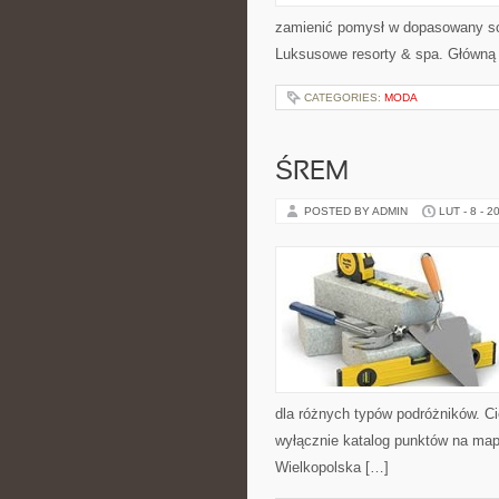
zamienić pomysł w dopasowany scen
Luksusowe resorty & spa. Główną 
CATEGORIES:
MODA
ŚREM
POSTED BY ADMIN
LUT - 8 - 2
dla różnych typów podróżników. Ci
wyłącznie katalog punktów na mapi
Wielkopolska […]