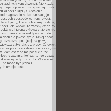
bez żadnych konsekwencji. Nie każda
ymaga odpowiedzi w tej samej chwili.
ert oznacza kryzys. Ustalenie
sad reagowania na komunikację jest
jlepszych sposobów ochrony uwagi.
 decydujemy, kiedy odbieramy bodźce,
 poczucie wpływu na własny dzień. W
spektywie higiena cyfrowa staje się nie
ziem zwiększania efektywności, ale
m dbania o jakość życia. Mniej chaosu
go oznacza spokojniejszą głowę,
 większą satysfakcję z pracy. Człowiek
edy, że przez cały dzień goni za czymś
m. Zamiast tego ma poczucie, że
kretne zadania, kończy to, co zaczął,
est obecny w tym, co robi. W świecie
su to może być jedna z
ych umiejętności.