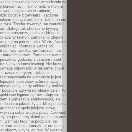
 ważna jest umiejętność wchodzenia w
ej koncentracji. To moment, w którym
rawdę zagłębia się w zadanie,
edzić bodźce z zewnątrz i zaczyna
pełnym zaangażowaniem. Taki stan nie
od razu. Trzeba stworzyć mu warunki i
as. Dlatego tak skuteczne bywają
bez rozpraszaczy, podczas których
dkładamy telefon, zamykamy zbędne
iamy się na jednym celu. Warto również
 odróżniać informacje ważne od
at cyfrowy uwielbia wmówić nam, że
st natychmiastowe. Tymczasem wiele
poczekać godzinę, a czasem nawet
bez żadnych konsekwencji. Nie każda
ymaga odpowiedzi w tej samej chwili.
ert oznacza kryzys. Ustalenie
sad reagowania na komunikację jest
jlepszych sposobów ochrony uwagi.
 decydujemy, kiedy odbieramy bodźce,
 poczucie wpływu na własny dzień. W
spektywie higiena cyfrowa staje się nie
ziem zwiększania efektywności, ale
m dbania o jakość życia. Mniej chaosu
go oznacza spokojniejszą głowę,
 większą satysfakcję z pracy. Człowiek
edy, że przez cały dzień goni za czymś
m. Zamiast tego ma poczucie, że
kretne zadania, kończy to, co zaczął,
est obecny w tym, co robi. W świecie