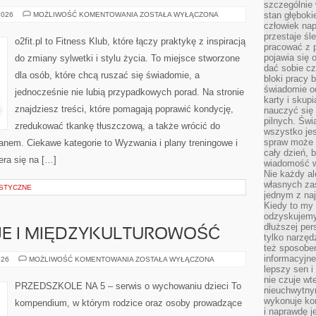
szczególnie
KOBIETA
stan głęboki
2026
MOŻLIWOŚĆ KOMENTOWANIA
ZOSTAŁA WYŁĄCZONA
W
człowiek nap
FORMIE
przestaje śl
o2fit.pl to Fitness Klub, które łączy praktykę z inspiracją
pracować z 
pojawia się 
do zmiany sylwetki i stylu życia. To miejsce stworzone
dać sobie cz
dla osób, które chcą ruszać się świadomie, a
bloki pracy 
świadomie o
jednocześnie nie lubią przypadkowych porad. Na stronie
karty i skup
znajdziesz treści, które pomagają poprawić kondycję,
nauczyć się
pilnych. Świ
zredukować tkankę tłuszczową, a także wrócić do
wszystko je
spraw może 
lanem. Ciekawe kategorie to Wyzwania i plany treningowe i
cały dzień, 
iera się na […]
wiadomość w
Nie każdy al
własnych za
STYCZNE
jednym z na
Kiedy to my
odzyskujemy
dłuższej per
JE I MIĘDZYKULTUROWOŚĆ
tylko narzęd
też sposobe
informacyjne
ŚWIĘTA,
026
MOŻLIWOŚĆ KOMENTOWANIA
ZOSTAŁA WYŁĄCZONA
TRADYCJE
lepszy sen i
I
nie czuje wt
MIĘDZYKULTUROWOŚĆ
PRZEDSZKOLE NA 5 – serwis o wychowaniu dzieci To
nieuchwytny
wykonuje kon
kompendium, w którym rodzice oraz osoby prowadzące
i naprawdę j