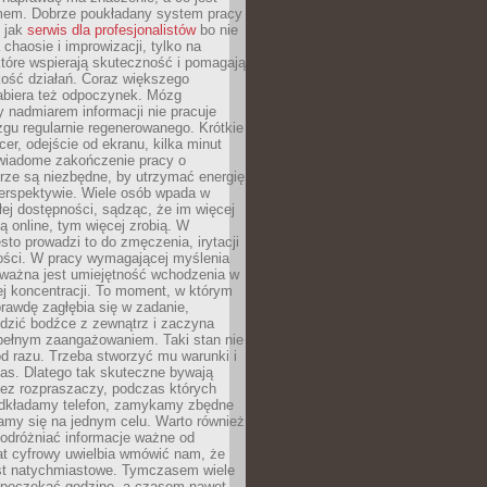
mem. Dobrze poukładany system pracy
ę jak
serwis dla profesjonalistów
bo nie
 chaosie i improwizacji, tylko na
tóre wspierają skuteczność i pomagają
kość działań. Coraz większego
abiera też odpoczynek. Mózg
 nadmiarem informacji nie pracuje
zgu regularnie regenerowanego. Krótkie
cer, odejście od ekranu, kilka minut
świadome zakończenie pracy o
rze są niezbędne, by utrzymać energię
perspektywie. Wiele osób wpada w
łej dostępności, sądząc, że im więcej
 online, tym więcej zrobią. W
sto prowadzi to do zmęczenia, irytacji
kości. W pracy wymagającej myślenia
 ważna jest umiejętność wchodzenia w
ej koncentracji. To moment, w którym
rawdę zagłębia się w zadanie,
edzić bodźce z zewnątrz i zaczyna
pełnym zaangażowaniem. Taki stan nie
od razu. Trzeba stworzyć mu warunki i
as. Dlatego tak skuteczne bywają
bez rozpraszaczy, podczas których
dkładamy telefon, zamykamy zbędne
iamy się na jednym celu. Warto również
 odróżniać informacje ważne od
at cyfrowy uwielbia wmówić nam, że
st natychmiastowe. Tymczasem wiele
poczekać godzinę, a czasem nawet