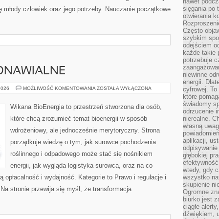
nawet podcz
sięgania po 
ę młody człowiek oraz jego potrzeby. Nauczanie początkowe
otwierania k
Rozproszenie
Często obja
szybkim spo
odejściem o
każde takie 
potrzebuje c
zaangażowan
DNAWIALNE
niewinne odr
energii. Dla
ELEKTROWNIE
2026
MOŻLIWOŚĆ KOMENTOWANIA
ZOSTAŁA WYŁĄCZONA
cyfrowej. To
ODNAWIALNE
które pomaga
świadomy sp
Wikana BioEnergia to przestrzeń stworzona dla osób,
odrzucenie i
które chcą zrozumieć temat bioenergii w sposób
nierealne. C
własną uwag
wdrożeniowy, ale jednocześnie merytoryczny. Strona
powiadomień,
aplikacji, u
porządkuje wiedzę o tym, jak surowce pochodzenia
odpisywanie 
roślinnego i odpadowego może stać się nośnikiem
głębokiej pr
efektywność
energii, jak wygląda logistyka surowca, oraz na co
wtedy, gdy c
opłacalność i wydajność. Kategorie to Prawo i regulacje i
wszystko na
skupienie nie
Na stronie przewija się myśl, że transformacja
Ogromne zna
biurko jest 
ciągłe alert
dźwiękiem, 