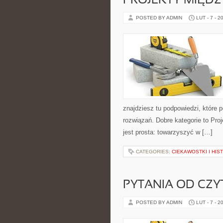
PROJEKTY MIĘD
POSTED BY ADMIN
LUT - 7 - 2
znajdziesz tu podpowiedzi, które
rozwiązań. Dobre kategorie to Pro
jest prosta: towarzyszyć w […]
CATEGORIES:
CIEKAWOSTKI I HIS
PYTANIA OD CZ
POSTED BY ADMIN
LUT - 7 - 2