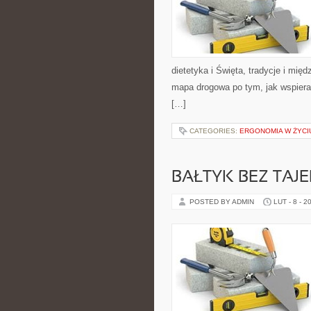
dietetyka i Święta, tradycje i międ
mapa drogowa po tym, jak wspiera
[…]
CATEGORIES:
ERGONOMIA W ŻYCI
BAŁTYK BEZ TAJ
POSTED BY ADMIN
LUT - 8 - 2