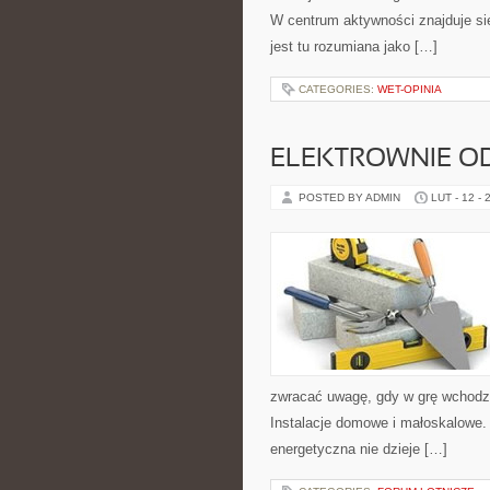
W centrum aktywności znajduje si
jest tu rozumiana jako […]
CATEGORIES:
WET-OPINIA
ELEKTROWNIE O
POSTED BY ADMIN
LUT - 12 - 
zwracać uwagę, gdy w grę wchodzą 
Instalacje domowe i małoskalowe. 
energetyczna nie dzieje […]