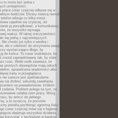
su to może być jedna z
ych umiejętności.
 praca coraz częściej odbywa się w
pełnym bodźców. Ekrany świecą niemal
telefon wibruje co kilka minut,
lowa zapełnia się szybciej, niż
tanie ją porządkować, a komunikatory
enie, że wszystko wymaga
wej reakcji. W takiej rzeczywistości
ało się jedną z najcenniejszych
. Nie chodzi już tylko o wiedzę i
e, ale o zdolność do utrzymania uwagi
eczy wystarczająco długo, by
ją do końca. To coraz trudniejsze, bo
t został zaprojektowany tak, by stale
asz czas. Wiele osób zauważa, że
as prostych obowiązków mają odruch
telefon, sprawdzania wiadomości albo
olejnej karty w przeglądarce.
 nie zawsze jest spektakularne.
wia się drobno: sekundą zawahania,
jrzeniem na powiadomienie, krótkim
d zadania. Problem polega na tym, że
przerwanie osłabia rytm pracy. Mózg
zasu, by wrócić do pełnego
ia, a to oznacza, że pozornie
uchy potrafią pochłonąć ogromną ilość
tego coraz częściej mówi się o higienie
 pojęcie obejmuje wszystkie działania,
ją korzystać z technologii w bardziej