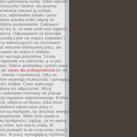
dyscyplinowanej osoby. Dobre warunki
 muszą być idealne, ale powinny
centrację zamiast ją rozbijać.
sza, odpowiednie światło i jasno
danie potrafią zrobić więcej niż
 ambitne postanowienia. Ciekawym
est też to, że wiele osób myli zajętość
ością. Odpowiadanie na dziesiątki
przełączanie się między zadaniami i
o w niekończących się rozmowach
ć wrażenie intensywnej pracy, ale
rowadzi do realnych efektów.
ść wymaga priorytetów. Trzeba
 naprawdę ma znaczenie, a co jest
mem. Dobrze poukładany system pracy
ę jak
serwis dla profesjonalistów
bo nie
 chaosie i improwizacji, tylko na
tóre wspierają skuteczność i pomagają
kość działań. Coraz większego
abiera też odpoczynek. Mózg
 nadmiarem informacji nie pracuje
zgu regularnie regenerowanego. Krótkie
cer, odejście od ekranu, kilka minut
świadome zakończenie pracy o
rze są niezbędne, by utrzymać energię
perspektywie. Wiele osób wpada w
łej dostępności, sądząc, że im więcej
 online, tym więcej zrobią. W
sto prowadzi to do zmęczenia, irytacji
kości. W pracy wymagającej myślenia