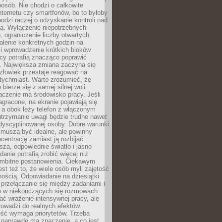
osób. Nie chodzi o całkowite
nternetu czy smartfonów, bo to byłoby
hodzi raczej o odzyskanie kontroli nad
ą. Wyłączenie niepotrzebnych
 ograniczenie liczby otwartych
stalenie konkretnych godzin na
i wprowadzenie krótkich bloków
acy potrafią znacząco poprawić
. Największa zmiana zaczyna się
złowiek przestaje reagować na
tychmiast. Warto zrozumieć, że
 bierze się z samej silnej woli.
czenie ma środowisko pracy. Jeśli
zagracone, na ekranie pojawiają się
y, a obok leży telefon z włączonym
utrzymanie uwagi będzie trudne nawet
dyscyplinowanej osoby. Dobre warunki
 muszą być idealne, ale powinny
centrację zamiast ją rozbijać.
sza, odpowiednie światło i jasno
danie potrafią zrobić więcej niż
 ambitne postanowienia. Ciekawym
est też to, że wiele osób myli zajętość
ością. Odpowiadanie na dziesiątki
przełączanie się między zadaniami i
o w niekończących się rozmowach
ć wrażenie intensywnej pracy, ale
rowadzi do realnych efektów.
ść wymaga priorytetów. Trzeba
 naprawdę ma znaczenie, a co jest