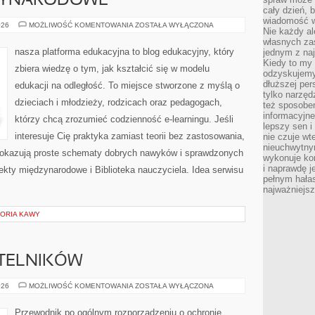
ZYNARODOWE
cały dzień, 
wiadomość w
PROJEKTY
026
MOŻLIWOŚĆ KOMENTOWANIA
ZOSTAŁA WYŁĄCZONA
Nie każdy al
MIĘDZYNARODOWE
własnych za
nasza platforma edukacyjna to blog edukacyjny, który
jednym z na
Kiedy to my
zbiera wiedzę o tym, jak kształcić się w modelu
odzyskujemy
dłuższej per
edukacji na odległość. To miejsce stworzone z myślą o
tylko narzęd
dzieciach i młodzieży, rodzicach oraz pedagogach,
też sposobe
informacyjne
którzy chcą zrozumieć codzienność e-learningu. Jeśli
lepszy sen i
interesuje Cię praktyka zamiast teorii bez zastosowania,
nie czuje wt
nieuchwytny
 pokazują proste schematy dobrych nawyków i sprawdzonych
wykonuje kon
i naprawdę j
jekty międzynarodowe i Biblioteka nauczyciela. Idea serwisu
pełnym hała
najważniejsz
TORIA KAWY
YTELNIKÓW
PYTANIA
026
MOŻLIWOŚĆ KOMENTOWANIA
ZOSTAŁA WYŁĄCZONA
OD
CZYTELNIKÓW
Przewodnik po ogólnym rozporządzeniu o ochronie