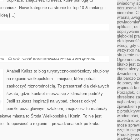
tropikach, znajdziesz tu treści, które pomogą Ci
świadomy sp
ariusz. Nowe kategorie na stronie to Top 10 & rankingi i
odrzucenie i
nierealne. C
ideą […]
własną uwag
powiadomień,
aplikacji, u
odpisywanie 
głębokiej pr
efektywność
wtedy, gdy c
wszystko na
skupienie nie
ŚREM
Ogromne zna
026
MOŻLIWOŚĆ KOMENTOWANIA
ZOSTAŁA WYŁĄCZONA
biurko jest 
ciągłe alert
Anabell Kalisz to blog turystyczno-podróżniczy skupiony
dźwiękiem, 
dla bardzo z
na regionie wielkopolskim – miejscu, które potrafi
do pracy nie
zaskoczyć różnorodnością. To przestrzeń dla ciekawych
wspierać kon
Porządek, ci
świata, gdzie konkret miesza się z klimatem podróży.
określone za
Jeśli szukasz inspiracji na wypad, chcesz odkryć
najbardziej
zjawiskiem j
perełki poza głównym szlakiem, znajdziesz tu materiały
z produktywn
wiadomości, 
ekawe miasta to Środa Wielkopolska i Konin. To nie jest
uczestnictw
e. To opowieść o regionie – prowadzona krok po kroku.
może sprawia
często nie p
Produktywno
wiedzieć, co