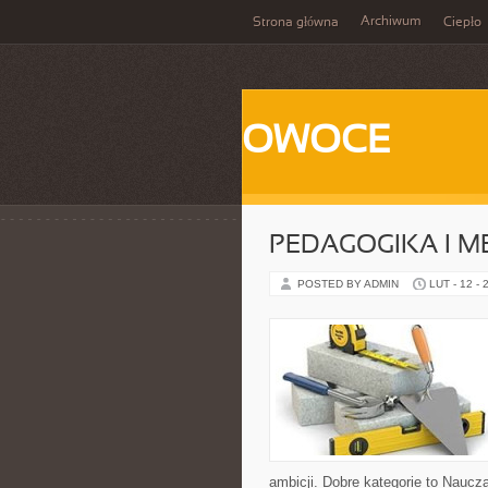
Archiwum
Strona główna
Ciepło
OWOCE
PEDAGOGIKA I 
POSTED BY ADMIN
LUT - 12 - 
ambicji. Dobre kategorie to Nauc