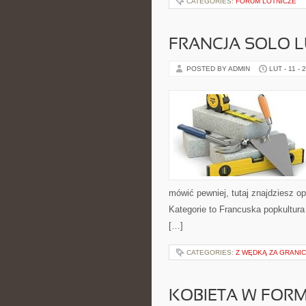
CATEGORIES:
FORUM LOTNICZE
FRANCJA SOLO L
POSTED BY ADMIN
LUT - 11 - 
mówić pewniej, tutaj znajdziesz 
Kategorie to Francuska popkultura
[…]
CATEGORIES:
Z WĘDKĄ ZA GRANI
KOBIETA W FORM