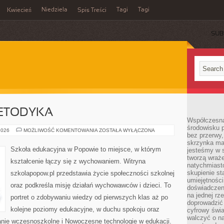
Niedziela
Tagi
Tagi
Kwiecień
Spis Treści
SUB
METODYKA
Współczesna
środowisku 
PEDAGOGIKA
2026
MOŻLIWOŚĆ KOMENTOWANIA
ZOSTAŁA WYŁĄCZONA
bez przerwy, 
I
METODYKA
skrzynka mai
Szkoła edukacyjna w Popowie to miejsce, w którym
jesteśmy w s
tworzą wraż
kształcenie łączy się z wychowaniem. Witryna
natychmiasto
skupienie st
szkolapopow.pl przedstawia życie społeczności szkolnej
umiejętności
oraz podkreśla misję działań wychowawców i dzieci. To
doświadczeni
na jednej rz
portret o zdobywaniu wiedzy od pierwszych klas aż po
doprowadzić 
kolejne poziomy edukacyjne, w duchu spokoju oraz
cyfrowy świa
walczyć o n
zanie wczesnoszkolne i Nowoczesne technologie w edukacji.