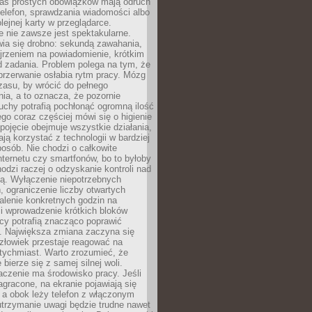
as prostych obowiązków mają odruch
telefon, sprawdzania wiadomości albo
olejnej karty w przeglądarce.
 nie zawsze jest spektakularne.
wia się drobno: sekundą zawahania,
jrzeniem na powiadomienie, krótkim
d zadania. Problem polega na tym, że
przerwanie osłabia rytm pracy. Mózg
zasu, by wrócić do pełnego
ia, a to oznacza, że pozornie
uchy potrafią pochłonąć ogromną ilość
tego coraz częściej mówi się o higienie
 pojęcie obejmuje wszystkie działania,
ją korzystać z technologii w bardziej
osób. Nie chodzi o całkowite
nternetu czy smartfonów, bo to byłoby
hodzi raczej o odzyskanie kontroli nad
ą. Wyłączenie niepotrzebnych
 ograniczenie liczby otwartych
stalenie konkretnych godzin na
i wprowadzenie krótkich bloków
acy potrafią znacząco poprawić
. Największa zmiana zaczyna się
złowiek przestaje reagować na
tychmiast. Warto zrozumieć, że
 bierze się z samej silnej woli.
czenie ma środowisko pracy. Jeśli
zagracone, na ekranie pojawiają się
y, a obok leży telefon z włączonym
utrzymanie uwagi będzie trudne nawet