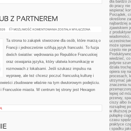
dla bardzo z
do pracy nie
wspierać kon
Porządek, ci
UB Z PARTNEREM
określone za
najbardziej
zjawiskiem j
FRANCJA
2026
MOŻLIWOŚĆ KOMENTOWANIA
ZOSTAŁA WYŁĄCZONA
z produktywn
SOLO
LUB
wiadomości, 
Z
Ta strona to zakątek stworzone dla osób, które marzą o
uczestnictw
PARTNEREM
może sprawia
Francji i jednocześnie szlifują język francuski. To fuzja
często nie p
Produktywno
dwóch światów: wędrowania po Republice Francuskiej
wiedzieć, co
oraz oswajania języka, który ułatwia komunikację w
jedynie szu
działa troch
rozmowach z lokalsami. Jeśli szukasz impulsu na
opiera się na
wyprawę, ale też chcesz poczuć francuską kulturę i
procesach, k
utrzymać ja
opowieści zbudowane właśnie na tym dwutorowym podejściu.
znaczenia n
przemęczony
 i Francuskie miasta. W centrum tej strony jest Hexagon
lepiej od mó
przerwy, spa
ciszy albo 
rozsądnej po
CĄ
w dłuższej 
pułapkę ciąg
czasu spędzą
praktyce czę
IE
i spadku ja