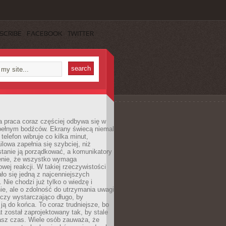
SCRIBE
FACEBOOK
TWITTER
 praca coraz częściej odbywa się w
pełnym bodźców. Ekrany świecą niemal
telefon wibruje co kilka minut,
lowa zapełnia się szybciej, niż
tanie ją porządkować, a komunikatory
enie, że wszystko wymaga
wej reakcji. W takiej rzeczywistości
ało się jedną z najcenniejszych
. Nie chodzi już tylko o wiedzę i
e, ale o zdolność do utrzymania uwagi
eczy wystarczająco długo, by
ją do końca. To coraz trudniejsze, bo
t został zaprojektowany tak, by stale
asz czas. Wiele osób zauważa, że