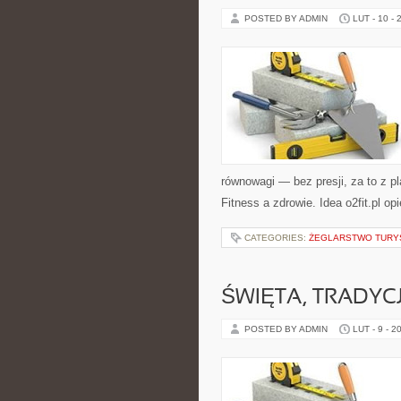
POSTED BY ADMIN
LUT - 10 - 
równowagi — bez presji, za to z p
Fitness a zdrowie. Idea o2fit.pl op
CATEGORIES:
ŻEGLARSTWO TURY
ŚWIĘTA, TRADYC
POSTED BY ADMIN
LUT - 9 - 2