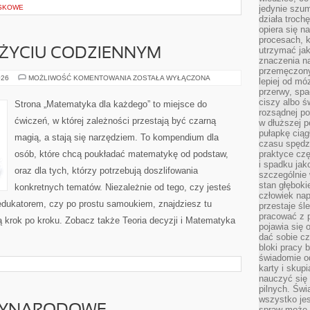
SKOWE
jedynie szu
działa troch
opiera się na
procesach, k
utrzymać ja
ŻYCIU CODZIENNYM
znaczenia n
przemęczony
MATEMATYKA
026
MOŻLIWOŚĆ KOMENTOWANIA
ZOSTAŁA WYŁĄCZONA
lepiej od mó
W
przerwy, spa
ŻYCIU
CODZIENNYM
ciszy albo 
Strona „Matematyka dla każdego” to miejsce do
rozsądnej po
ćwiczeń, w której zależności przestają być czarną
w dłuższej 
pułapkę ciąg
magią, a stają się narzędziem. To kompendium dla
czasu spędzą
osób, które chcą poukładać matematykę od podstaw,
praktyce czę
i spadku ja
oraz dla tych, którzy potrzebują doszlifowania
szczególnie
stan głęboki
konkretnych tematów. Niezależnie od tego, czy jesteś
człowiek nap
dukatorem, czy po prostu samoukiem, znajdziesz tu
przestaje śl
pracować z 
ą krok po kroku. Zobacz także Teoria decyzji i Matematyka
pojawia się 
dać sobie cz
bloki pracy 
świadomie o
karty i skup
nauczyć się
pilnych. Świ
wszystko je
spraw może 