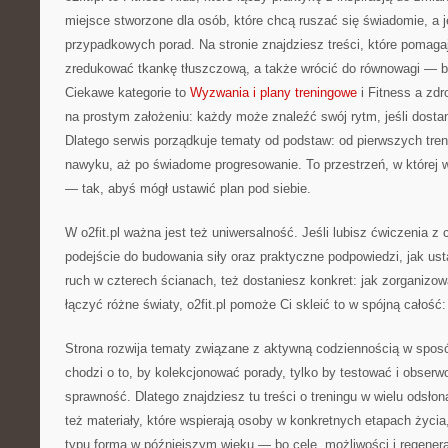
miejsce stworzone dla osób, które chcą ruszać się świadomie, a j
przypadkowych porad. Na stronie znajdziesz treści, które pomaga
zredukować tkankę tłuszczową, a także wrócić do równowagi — be
Ciekawe kategorie to
Wyzwania i plany treningowe
i Fitness a zdro
na prostym założeniu: każdy może znaleźć swój rytm, jeśli dosta
Dlatego serwis porządkuje tematy od podstaw: od pierwszych tre
nawyku, aż po świadome progresowanie. To przestrzeń, w której 
— tak, abyś mógł ustawić plan pod siebie.
W o2fit.pl ważna jest też uniwersalność. Jeśli lubisz ćwiczenia z 
podejście do budowania siły oraz praktyczne podpowiedzi, jak usta
ruch w czterech ścianach, też dostaniesz konkret: jak zorganizow
łączyć różne światy, o2fit.pl pomoże Ci skleić to w spójną całość:
Strona rozwija tematy związane z aktywną codziennością w sposób
chodzi o to, by kolekcjonować porady, tylko by testować i obserw
sprawność. Dlatego znajdziesz tu treści o treningu w wielu odsło
też materiały, które wspierają osoby w konkretnych etapach życi
typu forma w późniejszym wieku — bo cele, możliwości i regenerac