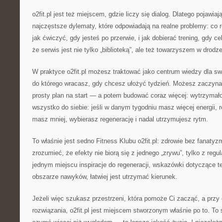
o2fit.pl jest też miejscem, gdzie liczy się dialog. Dlatego pojawiaj
najczęstsze dylematy, które odpowiadają na realne problemy: co 
jak ćwiczyć, gdy jesteś po przerwie, i jak dobierać trening, gdy c
że serwis jest nie tylko „biblioteką”, ale też towarzyszem w drodz
W praktyce o2fit.pl możesz traktować jako centrum wiedzy dla sw
do którego wracasz, gdy chcesz ułożyć tydzień. Możesz zaczyn
prosty plan na start — a potem budować coraz więcej: wytrzyma
wszystko do siebie: jeśli w danym tygodniu masz więcej energii, r
masz mniej, wybierasz regenerację i nadal utrzymujesz rytm.
To właśnie jest sedno Fitness Klubu o2fit.pl: zdrowie bez fanat
zrozumieć, że efekty nie biorą się z jednego „zrywu”, tylko z regu
jednym miejscu inspiracje do regeneracji, wskazówki dotyczące te
obszarze nawyków, łatwiej jest utrzymać kierunek.
Jeżeli więc szukasz przestrzeni, która pomoże Ci zacząć, a przy 
rozwiązania, o2fit.pl jest miejscem stworzonym właśnie po to. To 