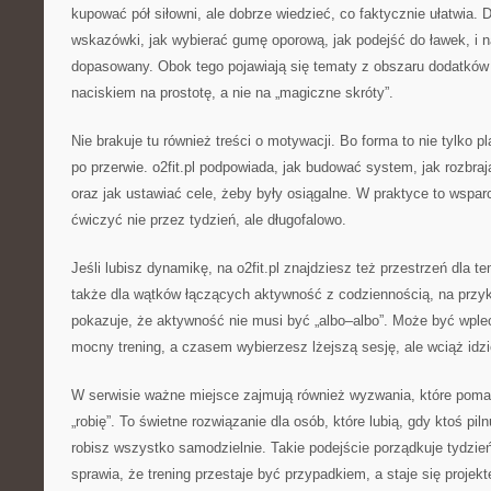
kupować pół siłowni, ale dobrze wiedzieć, co faktycznie ułatwia. D
wskazówki, jak wybierać gumę oporową, jak podejść do ławek, i n
dopasowany. Obok tego pojawiają się tematy z obszaru dodatków
naciskiem na prostotę, a nie na „magiczne skróty”.
Nie brakuje tu również treści o motywacji. Bo forma to nie tylko pl
po przerwie. o2fit.pl podpowiada, jak budować system, jak rozbra
oraz jak ustawiać cele, żeby były osiągalne. W praktyce to wsparc
ćwiczyć nie przez tydzień, ale długofalowo.
Jeśli lubisz dynamikę, na o2fit.pl znajdziesz też przestrzeń dla t
także dla wątków łączących aktywność z codziennością, na przy
pokazuje, że aktywność nie musi być „albo–albo”. Może być wpl
mocny trening, a czasem wybierzesz lżejszą sesję, ale wciąż idzi
W serwisie ważne miejsce zajmują również wyzwania, które pomag
„robię”. To świetne rozwiązanie dla osób, które lubią, gdy ktoś piln
robisz wszystko samodzielnie. Takie podejście porządkuje tydzień
sprawia, że trening przestaje być przypadkiem, a staje się projek