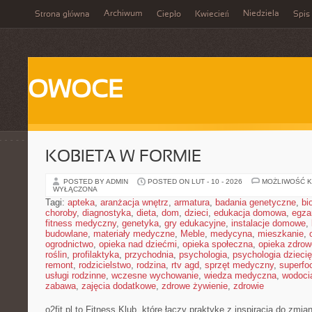
Archiwum
Niedziela
Strona główna
Ciepło
Kwiecień
Spis 
OWOCE
KOBIETA W FORMIE
POSTED BY ADMIN
POSTED ON LUT - 10 - 2026
MOŻLIWOŚĆ 
WYŁĄCZONA
Tagi:
apteka
,
aranżacja wnętrz
,
armatura
,
badania genetyczne
,
bi
choroby
,
diagnostyka
,
dieta
,
dom
,
dzieci
,
edukacja domowa
,
egza
fitness medyczny
,
genetyka
,
gry edukacyjne
,
instalacje domowe
,
budowlane
,
materiały medyczne
,
Meble
,
medycyna
,
mieszkanie
,
ogrodnictwo
,
opieka nad dziećmi
,
opieka społeczna
,
opieka zdrow
roślin
,
profilaktyka
,
przychodnia
,
psychologia
,
psychologia dzieci
remont
,
rodzicielstwo
,
rodzina
,
rtv agd
,
sprzęt medyczny
,
superfo
usługi rodzinne
,
wczesne wychowanie
,
wiedza medyczna
,
wodoci
zabawa
,
zajęcia dodatkowe
,
zdrowe żywienie
,
zdrowie
o2fit.pl to Fitness Klub, które łączy praktykę z inspiracją do zmian