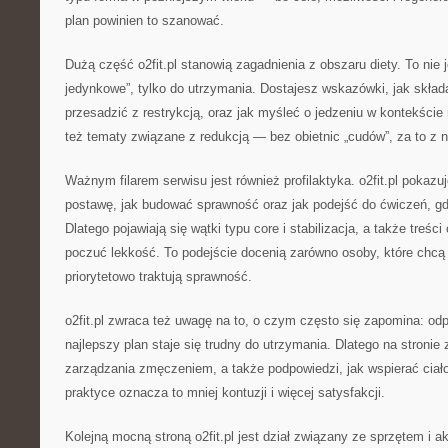
plan powinien to szanować.
Dużą część o2fit.pl stanowią zagadnienia z obszaru diety. To nie j
jedynkowe”, tylko do utrzymania. Dostajesz wskazówki, jak składać
przesadzić z restrykcją, oraz jak myśleć o jedzeniu w kontekście 
też tematy związane z redukcją — bez obietnic „cudów”, za to z
Ważnym filarem serwisu jest również profilaktyka. o2fit.pl pokazu
postawę, jak budować sprawność oraz jak podejść do ćwiczeń, gd
Dlatego pojawiają się wątki typu core i stabilizacja, a także treśc
poczuć lekkość. To podejście docenią zarówno osoby, które chcą b
priorytetowo traktują sprawność.
o2fit.pl zwraca też uwagę na to, o czym często się zapomina: o
najlepszy plan staje się trudny do utrzymania. Dlatego na stronie
zarządzania zmęczeniem, a także podpowiedzi, jak wspierać ciał
praktyce oznacza to mniej kontuzji i więcej satysfakcji.
Kolejną mocną stroną o2fit.pl jest dział związany ze sprzętem i 