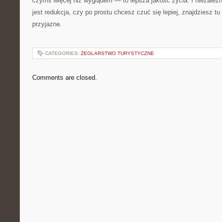
czymś więcej niż wyglądem — to lepsza jakość życia. I niezależ
jest redukcja, czy po prostu chcesz czuć się lepiej, znajdziesz tu 
przyjazne.
CATEGORIES:
ŻEGLARSTWO TURYSTYCZNE
Comments are closed.