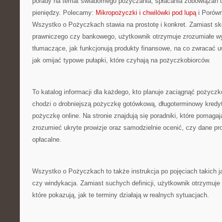
porady na temat świadomego pożyczania, spłacania zobowiązań 
pieniędzy. Polecamy:
Mikropożyczki i chwilówki pod lupą
i Porówn
Wszystko o Pożyczkach stawia na prostotę i konkret. Zamiast s
prawniczego czy bankowego, użytkownik otrzymuje zrozumiałe wy
tłumaczące, jak funkcjonują produkty finansowe, na co zwracać
jak omijać typowe pułapki, które czyhają na pożyczkobiorców.
To katalog informacji dla każdego, kto planuje zaciągnąć pożyczk
chodzi o drobniejszą pożyczkę gotówkową, długoterminowy kredy
pożyczkę online. Na stronie znajdują się poradniki, które pomagaj
zrozumieć ukryte prowizje oraz samodzielnie ocenić, czy dane pro
opłacalne.
Wszystko o Pożyczkach to także instrukcja po pojęciach takich 
czy windykacja. Zamiast suchych definicji, użytkownik otrzymuje 
które pokazują, jak te terminy działają w realnych sytuacjach.