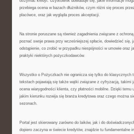
otrzymać kredyt. Użytkownik dowiaduje się, jakie informacje mo
przebiega ocena w bazach dłużników, czym różni się proces przez
placówce, oraz jak wygląda proces akceptacji.
Na stronie poruszane są również zagadnienia związane z ochroną 
poznać swoje prawa przy wcześniejszej spłacie, dowiedzieć się, j
odstąpienie, co zrobić w przypadku niespójności w umowie oraz 
praktyki niektórych pożyczkodawców.
Wszystko o Pożyczkach nie ogranicza się tylko do klasycznych
tekstach pojawiają się także wątki związane z cyfryzacją, takimi j
ocena wiarygodności klienta, czy płatności mobilne. Dzięki temu
jakim kierunku rozwija się branża kredytowa oraz czego można s
sezonach.
Portal jest skierowany zarówno do laików, jak i do doświadczonyc
dopiero zaczyna w świecie kredytów, znajdzie tu fundamentalne in