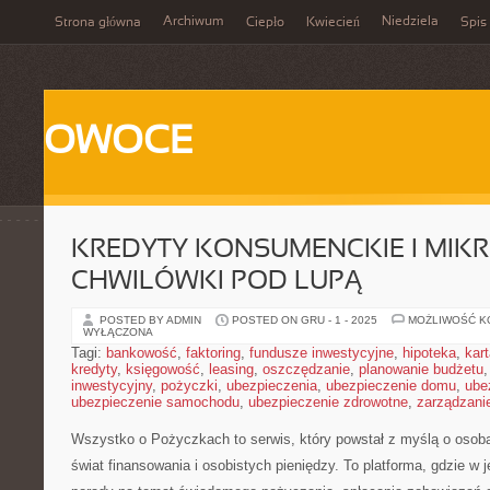
Archiwum
Niedziela
Strona główna
Ciepło
Kwiecień
Spis 
OWOCE
KREDYTY KONSUMENCKIE I MIKR
CHWILÓWKI POD LUPĄ
POSTED BY ADMIN
POSTED ON GRU - 1 - 2025
MOŻLIWOŚĆ 
WYŁĄCZONA
Tagi:
bankowość
,
faktoring
,
fundusze inwestycyjne
,
hipoteka
,
kar
kredyty
,
księgowość
,
leasing
,
oszczędzanie
,
planowanie budżetu
inwestycyjny
,
pożyczki
,
ubezpieczenia
,
ubezpieczenie domu
,
ube
ubezpieczenie samochodu
,
ubezpieczenie zdrowotne
,
zarządzani
Wszystko o Pożyczkach to serwis, który powstał z myślą o osoba
świat finansowania i osobistych pieniędzy. To platforma, gdzie w 