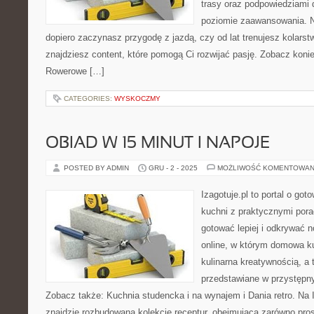
trasy oraz podpowiedziami
poziomie zaawansowania. N
dopiero zaczynasz przygodę z jazdą, czy od lat trenujesz kolarstw
znajdziesz content, które pomogą Ci rozwijać pasję. Zobacz koni
Rowerowe […]
CATEGORIES:
WYSKOCZMY
OBIAD W 15 MINUT I NAPOJE
POSTED BY ADMIN
GRU - 2 - 2025
MOŻLIWOŚĆ KOMENTOWAN
Izagotuje.pl to portal o got
kuchni z praktycznymi pora
gotować lepiej i odkrywać 
online, w którym domowa ku
kulinarna kreatywnością, a 
przedstawiane w przystępn
Zobacz także: Kuchnia studencka i na wynajem i Dania retro. Na I
znajdzie rozbudowaną kolekcję receptur, obejmującą zarówno pros