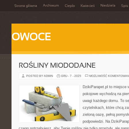
Archiwum
Niedziela
Strona główna
Ciepło
Kwiecień
Spis 
OWOCE
ROŚLINY MIODODAJNE
POSTED BY ADMIN
GRU - 7 - 2025
MOŻLIWOŚĆ KOMENTOWAN
DzikiParapet.pl to miejsce 
pokojowe wychodzą na pierw
uwagi każdego domu. To se
czytelnikach, które chcą z
zieloną oazę, pełną pomysł
podpowiedzi. Na DzikiParap
czego potrzebujesz, aby Twoje rośliny nie tylko przeżyły, ale napr