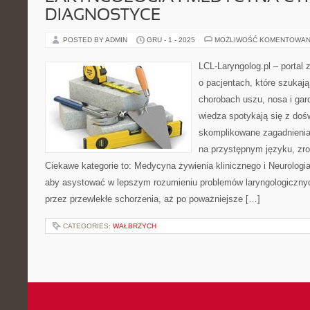
DIAGNOSTYCE
POSTED BY ADMIN
GRU - 1 - 2025
MOŻLIWOŚĆ KOMENTOWAN
LCL-Laryngolog.pl – portal
o pacjentach, które szukaj
chorobach uszu, nosa i gard
wiedza spotykają się z doś
skomplikowane zagadnieni
na przystępnym języku, zr
Ciekawe kategorie to: Medycyna żywienia klinicznego i Neurologia
aby asystować w lepszym rozumieniu problemów laryngologicznych
przez przewlekłe schorzenia, aż po poważniejsze […]
CATEGORIES:
WAŁBRZYCH