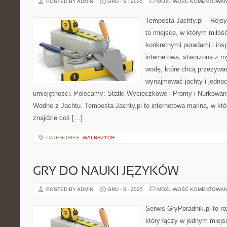
POSTED BY ADMIN
GRU - 5 - 2025
MOŻLIWOŚĆ KOMENTOWAN
Tempesta-Jachty.pl – Rejsy
to miejsce, w którym miłoś
konkretnymi poradami i insp
internetowa, stworzona z 
wodę, które chcą przeżywa
wynajmować jachty i jednoc
umiejętności. Polecamy: Statki Wycieczkowe i Promy i Nurkowanie
Wodne z Jachtu. Tempesta-Jachty.pl to internetowa marina, w któr
znajdzie coś […]
CATEGORIES:
WAŁBRZYCH
GRY DO NAUKI JĘZYKÓW
POSTED BY ADMIN
GRU - 5 - 2025
MOŻLIWOŚĆ KOMENTOWAN
Serwis GryPoradnik.pl to r
który łączy w jednym miejs