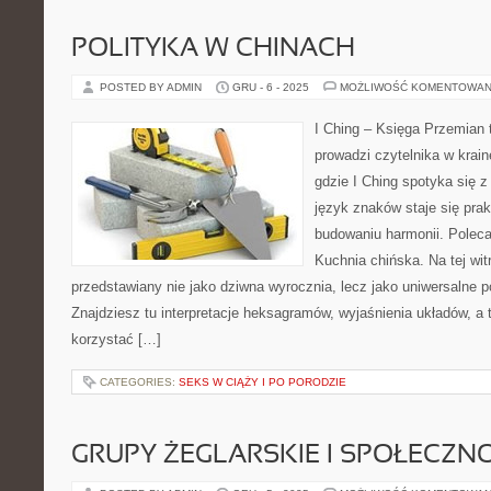
POLITYKA W CHINACH
POSTED BY ADMIN
GRU - 6 - 2025
MOŻLIWOŚĆ KOMENTOWAN
I Ching – Księga Przemian t
prowadzi czytelnika w krainę
gdzie I Ching spotyka się z
język znaków staje się pr
budowaniu harmonii. Polec
Kuchnia chińska. Na tej witr
przedstawiany nie jako dziwna wyrocznia, lecz jako uniwersalne p
Znajdziesz tu interpretacje heksagramów, wyjaśnienia układów, a 
korzystać […]
CATEGORIES:
SEKS W CIĄŻY I PO PORODZIE
GRUPY ŻEGLARSKIE I SPOŁECZN