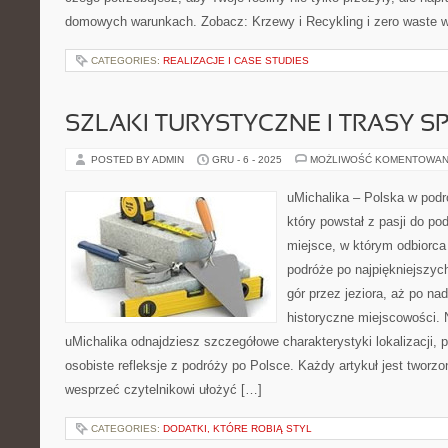
domowych warunkach. Zobacz: Krzewy i Recykling i zero waste w
CATEGORIES:
REALIZACJE I CASE STUDIES
SZLAKI TURYSTYCZNE I TRASY 
POSTED BY ADMIN
GRU - 6 - 2025
MOŻLIWOŚĆ KOMENTOWAN
uMichalika – Polska w podró
który powstał z pasji do po
miejsce, w którym odbiorca
podróże po najpiękniejszyc
gór przez jeziora, aż po na
historyczne miejscowości. 
uMichalika odnajdziesz szczegółowe charakterystyki lokalizacji, 
osobiste refleksje z podróży po Polsce. Każdy artykuł jest tworz
wesprzeć czytelnikowi ułożyć […]
CATEGORIES:
DODATKI, KTÓRE ROBIĄ STYL