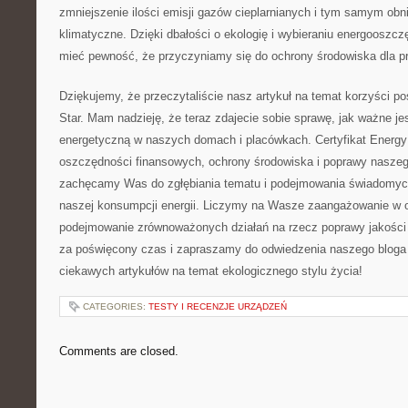
zmniejszenie​ ilości emisji⁢ gazów cieplarnianych i tym samym ‌ob
klimatyczne. Dzięki dbałości o ekologię i wybieraniu energooszc
mieć ⁢pewność, że przyczyniamy się do ochrony środowiska dla p
Dziękujemy, ‌że przeczytaliście nasz artykuł na temat korzyści po
Star. ⁤Mam nadzieję, że teraz zdajecie sobie sprawę, jak⁢ ważne j
⁤energetyczną w naszych domach i placówkach. Certyfikat Energy
oszczędności finansowych, ochrony ⁢środowiska i ⁣poprawy⁤ nasze
zachęcamy Was do zgłębiania tematu i podejmowania⁤ świadomyc
naszej ⁢konsumpcji energii. Liczymy na Wasze zaangażowanie w ​o
podejmowanie zrównoważonych działań na rzecz poprawy ⁢jakości
za poświęcony czas ‌i zapraszamy do odwiedzenia naszego bloga ‌
‍ciekawych ⁣artykułów na ⁤temat ekologicznego stylu ⁢życia!
CATEGORIES:
TESTY I RECENZJE URZĄDZEŃ
Comments are closed.