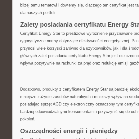
bliżej temu⁢ tematowi i dowiemy się, dlaczego ten ⁣certyfikat jest ta
dla naszych ⁣portfeli.
Zalety posiadania certyfikatu ⁣Energy St
Certyfikat ⁢Energy Star to prestiżowe wyróżnienie ​przyznawane pro
rygorystyczne normy dotyczące efektywności energetycznej. Posi
przynosi wiele korzyści zarówno dla użytkowników, jak i ⁣dla środo
głównych ⁣zalet posiadania‍ certyfikatu Energy Star jest‍ oszczędnoś
wpływa pozytywnie​ na rachunki ​za prąd oraz redukcję emisji gazó
Dodatkowo, produkty z certyfikatem‍ Energy Star są bardziej ekol
mniejsze zużycie zasobów naturalnych i mniejszy wpływ na środo
⁢posiadając sprzęt AGD czy elektroniczny oznaczony tym certyfi
bardziej odpowiedzialnymi⁢ konsumentami i⁣ przyczynić się do ochr
pokoleń.
Oszczędności ⁤energii i pieniędzy