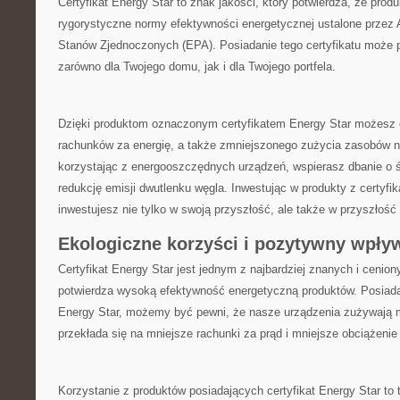
Certyfikat Energy Star to znak jakości, ⁢który potwierdza, ‍że​ produ
rygorystyczne normy efektywności energetycznej ustalone przez 
​Stanów ⁣Zjednoczonych (EPA). Posiadanie tego certyfikatu może p
zarówno⁢ dla Twojego domu, jak i dla Twojego portfela.
Dzięki produktom oznaczonym certyfikatem Energy Star⁢ możesz 
rachunków‍ za energię, a także ⁣zmniejszonego zużycia zasobów n
korzystając z energooszczędnych urządzeń, ⁣wspierasz dbanie o⁤ ś
redukcję‌ emisji dwutlenku węgla. Inwestując w produkty z certyfik
inwestujesz nie tylko w swoją przyszłość, ale także w ‌przyszłość 
Ekologiczne korzyści i pozytywny wpły
Certyfikat Energy ⁣Star jest ⁤jednym‍ z najbardziej ⁤znanych i cenio
potwierdza wysoką efektywność​ energetyczną produktów. Posiada
Energy Star, możemy być pewni, że‍ nasze urządzenia zużywają ‌mni
przekłada się ⁢na mniejsze rachunki za prąd i mniejsze obciążenie
Korzystanie z produktów posiadających certyfikat Energy Star​ to