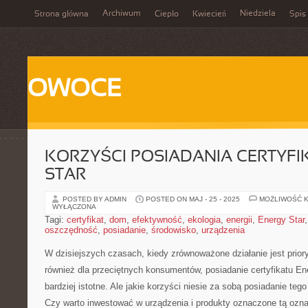
Archiwum
Niedziela
Strona główna
Ciepło
Kwiecień
Spis 
OWOCE
KORZYŚCI POSIADANIA CERTYFI
STAR
POSTED BY ADMIN
POSTED ON MAJ - 25 - 2025
MOŻLIWOŚĆ 
WYŁĄCZONA
Tagi:
certyfikat
,
dom
,
efektywność
,
ekologia
,
energii
,
Energy Star
oszczędność
,
posiadanie
,
środowisko
,
urządzenia
W‍ dzisiejszych czasach,⁢ kiedy zrównoważone działanie jest prioryt
również dla przeciętnych konsumentów, posiadanie certyfikatu Ene
bardziej istotne. Ale jakie⁤ korzyści niesie za sobą posiadanie te
Czy warto inwestować w urządzenia i produkty‌ oznaczone tą ozna