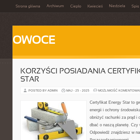
Archiwum
Niedziela
Strona główna
Ciepło
Kwiecień
Spis 
OWOCE
KORZYŚCI POSIADANIA CERTYFI
STAR
POSTED BY ADMIN
MAJ - 25 - 2025
MOŻLIWOŚĆ KOMENTOWA
Certyfikat Energy Star to 
energii i ochrony środowis
obniżyć rachunki za prąd i 
dbać o naszą planetę. Czy
Odpowiedź znajdziesz w nas
#oszczędzanieenergii