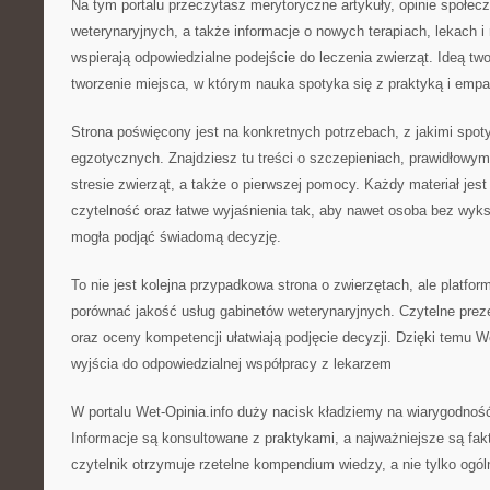
Na tym portalu przeczytasz merytoryczne artykuły, opinie społec
weterynaryjnych, a także informacje o nowych terapiach, lekach i
wspierają odpowiedzialne podejście do leczenia zwierząt. Ideą two
tworzenie miejsca, w którym nauka spotyka się z praktyką i empa
Strona poświęcony jest na konkretnych potrzebach, z jakimi spoty
egzotycznych. Znajdziesz tu treści o szczepieniach, prawidłowym
stresie zwierząt, a także o pierwszej pomocy. Każdy materiał jes
czytelność oraz łatwe wyjaśnienia tak, aby nawet osoba bez wy
mogła podjąć świadomą decyzję.
To nie jest kolejna przypadkowa strona o zwierzętach, ale platform
porównać jakość usług gabinetów weterynaryjnych. Czytelne prezen
oraz oceny kompetencji ułatwiają podjęcie decyzji. Dzięki temu W
wyjścia do odpowiedzialnej współpracy z lekarzem
W portalu Wet-Opinia.info duży nacisk kładziemy na wiarygodność
Informacje są konsultowane z praktykami, a najważniejsze są fakt
czytelnik otrzymuje rzetelne kompendium wiedzy, a nie tylko ogól