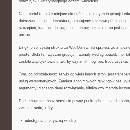
obraz rynku weterynaryjnego oczami właścicieli.
Nasz portal to także miejsce dla osób szukających inspiracji i edu
dotyczące emocji i dobrostanu, prostujemy fałszywe przekonania
szczepień, kastracji, leków, suplementów, pokazując co jest opar
unikać.
Dzięki przejrzystej strukturze Wet-Opinia.info sprawia, że znalezi
proste. Bloki tematyczne grupują materiały według potrzeb, np. fak
została zaprojektowana tak, by czytelnik mógł bez trudu uzyskać
Tym, co odróżnia nasz serwis od wielu innych stron, jest transpar
usług weterynaryjnych. Zamiast anonimowych rankingów bez wyja
argumenty, dlaczego dane rozwiązanie, klinika czy metoda leczen
Podsumowując, nasz serwis to pewny punkt odniesienia dla osób, 
zwierząt serio, który:
udostępnia praktyczną wiedzę,