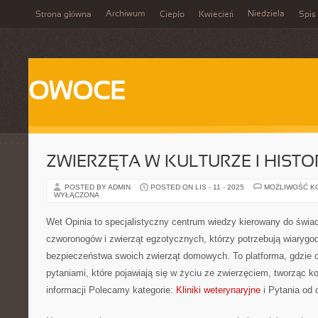
Archiwum
Niedziela
Strona główna
Ciepło
Kwiecień
Spis 
OWOCE
ZWIERZĘTA W KULTURZE I HISTOR
POSTED BY ADMIN
POSTED ON LIS - 11 - 2025
MOŻLIWOŚĆ K
WYŁĄCZONA
Wet Opinia to specjalistyczny centrum wiedzy kierowany do świ
czworonogów i zwierząt egzotycznych, którzy potrzebują wiaryg
bezpieczeństwa swoich zwierząt domowych. To platforma, gdzie o
pytaniami, które pojawiają się w życiu ze zwierzęciem, tworząc 
informacji Polecamy kategorie:
Kliniki weterynaryjne
i Pytania od 