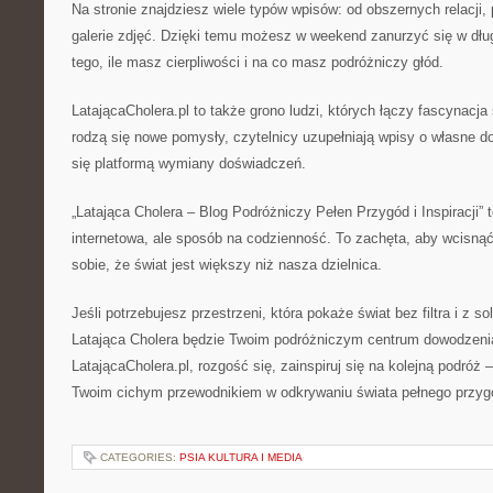
Na stronie znajdziesz wiele typów wpisów: od obszernych relacji, p
galerie zdjęć. Dzięki temu możesz w weekend zanurzyć się w długi
tego, ile masz cierpliwości i na co masz podróżniczy głód.
LatającaCholera.pl to także grono ludzi, których łączy fascynac
rodzą się nowe pomysły, czytelnicy uzupełniają wpisy o własne do
się platformą wymiany doświadczeń.
„Latająca Cholera – Blog Podróżniczy Pełen Przygód i Inspiracji” t
internetowa, ale sposób na codzienność. To zachęta, aby wcisnąć 
sobie, że świat jest większy niż nasza dzielnica.
Jeśli potrzebujesz przestrzeni, która pokaże świat bez filtra i z so
Latająca Cholera będzie Twoim podróżniczym centrum dowodzeni
LatającaCholera.pl, rozgość się, zainspiruj się na kolejną podróż – 
Twoim cichym przewodnikiem w odkrywaniu świata pełnego przyg
CATEGORIES:
PSIA KULTURA I MEDIA