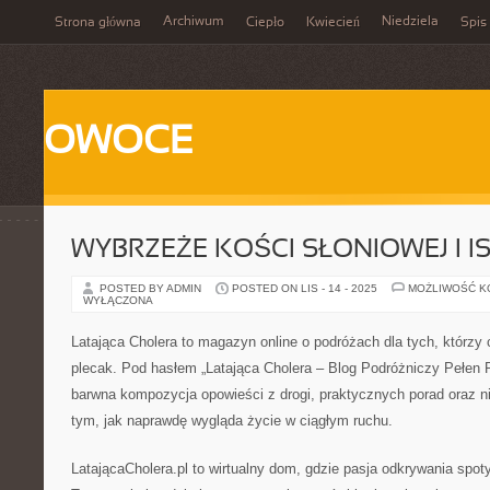
Archiwum
Niedziela
Strona główna
Ciepło
Kwiecień
Spis 
OWOCE
WYBRZEŻE KOŚCI SŁONIOWEJ I I
POSTED BY ADMIN
POSTED ON LIS - 14 - 2025
MOŻLIWOŚĆ 
WYŁĄCZONA
Latająca Cholera to magazyn online o podróżach dla tych, którzy
plecak. Pod hasłem „Latająca Cholera – Blog Podróżniczy Pełen Prz
barwna kompozycja opowieści z drogi, praktycznych porad oraz ni
tym, jak naprawdę wygląda życie w ciągłym ruchu.
LatającaCholera.pl to wirtualny dom, gdzie pasja odkrywania spotyka