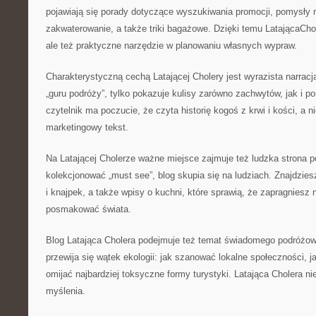
pojawiają się porady dotyczące wyszukiwania promocji, pomysły 
zakwaterowanie, a także triki bagażowe. Dzięki temu LatającaCholer
ale też praktyczne narzędzie w planowaniu własnych wypraw.
Charakterystyczną cechą Latającej Cholery jest wyrazista narracja
„guru podróży”, tylko pokazuje kulisy zarówno zachwytów, jak i p
czytelnik ma poczucie, że czyta historię kogoś z krwi i kości, a n
marketingowy tekst.
Na Latającej Cholerze ważne miejsce zajmuje też ludzka strona p
kolekcjonować „must see”, blog skupia się na ludziach. Znajdzies
i knajpek, a także wpisy o kuchni, które sprawią, że zapragniesz n
posmakować świata.
Blog Latająca Cholera podejmuje też temat świadomego podróżow
przewija się wątek ekologii: jak szanować lokalne społeczności, j
omijać najbardziej toksyczne formy turystyki. Latająca Cholera nie
myślenia.