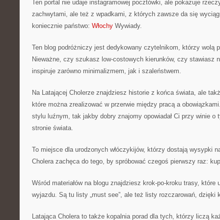
Ten portal nie udaje instagramowej pocztówki, ale pokazuje rzecz
zachwytami, ale też z wpadkami, z których zawsze da się wycią
koniecznie państwo:
Włochy
Wywiady.
Ten blog podróżniczy jest dedykowany czytelnikom, którzy wolą 
Nieważne, czy szukasz low-costowych kierunków, czy stawiasz n
inspiruje zarówno minimalizmem, jak i szaleństwem.
Na Latającej Cholerze znajdziesz historie z końca świata, ale ta
które można zrealizować w przerwie między pracą a obowiązkami.
stylu luźnym, tak jakby dobry znajomy opowiadał Ci przy winie o t
stronie świata.
To miejsce dla urodzonych włóczykijów, którzy dostają wysypki n
Cholera zachęca do tego, by spróbować czegoś pierwszy raz: kupić
Wśród materiałów na blogu znajdziesz krok-po-kroku trasy, które u
wyjazdu. Są tu listy „must see”, ale też listy rozczarowań, dzięki 
Latająca Cholera to także kopalnia porad dla tych, którzy liczą k