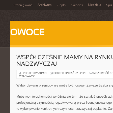
Archiwum
Niedziela
Strona główna
Ciepło
Kwiecień
Spis 
OWOCE
WSPÓŁCZEŚNIE MAMY NA RYNK
NADZWYCZAJ
POSTED BY ADMIN
POSTED ON PAŹ - 2 - 2025
MOŻLIWOŚĆ K
WYŁĄCZONA
Wybór dywanu przenigdy nie może być losowy. Zawsze trzeba si
Mnóstwo nieruchomości wyróżnia się tym, że są jakiś sposób adm
profesjonalną czynnością, egzekwowaną przez licencjonowanego z
to wykonywanie konkretnych czynności, zazwyczaj odpłatnie. Za