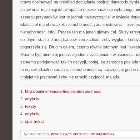
prawo obejmować na przykład doglądanie obsługi danego budynku.
celów oraz realizacji ich w oparciu o przeznaczenie wybranego mi
szeregu przypadków jest to jednak najzwyczajniej w świecie dora
właściciel ma obowiązek nieruchomością administrować – przetest
nieruchomosci.info/. Proces ten ma jeden główny cel. Służy utrz
solidnym stanie. Zarządca powinien zadbać, żeby wygląd i kondy
pogorszyła się. Drugim celem, często równie istotnym jest inwes
Musi to być niemniej jednak zgodne z zaleceniami właściciela i u
samemu podejmować takich decyzji, bodaj, że zarządca posiada 
to odpowiedzialne zadanie, nieruchomości są najczęściej godne 
umiejętnie pracować żeby nie utracić czyjegoś majątku.
1.
http://berliner-wassertischler.de/spis-tresci
2.
artykuly
3.
teksty
4.
artykuly
5.
spis tresci
CATEGORIES:
INSPIRUJĄCE HISTORIE I METAMORFOZY