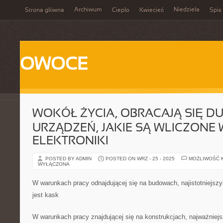
Archiwum
Niedziela
Strona główna
Ciepło
Kwiecień
Spis 
OWOCE
WOKÓŁ ŻYCIA, OBRACAJĄ SIĘ D
URZĄDZEŃ, JAKIE SĄ WLICZONE 
ELEKTRONIKI
POSTED BY ADMIN
POSTED ON WRZ - 25 - 2025
MOŻLIWOŚĆ 
WYŁĄCZONA
W warunkach pracy odnajdującej się na budowach, najistotniej
jest kask
W warunkach pracy znajdującej się na konstrukcjach, najważniej