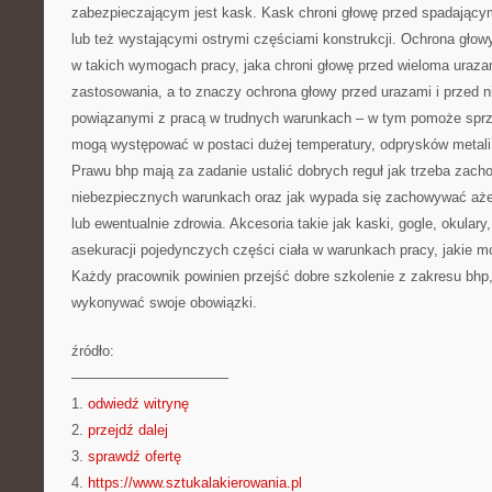
zabezpieczającym jest kask. Kask chroni głowę przed spadający
lub też wystającymi ostrymi częściami konstrukcji. Ochrona głow
w takich wymogach pracy, jaka chroni głowę przed wieloma uraz
zastosowania, a to znaczy ochrona głowy przed urazami i przed 
powiązanymi z pracą w trudnych warunkach – w tym pomoże sprzę
mogą występować w postaci dużej temperatury, odprysków metali
Prawu bhp mają za zadanie ustalić dobrych reguł jak trzeba zac
niebezpiecznych warunkach oraz jak wypada się zachowywać aże
lub ewentualnie zdrowia. Akcesoria takie jak kaski, gogle, okular
asekuracji pojedynczych części ciała w warunkach pracy, jakie 
Każdy pracownik powinien przejść dobre szkolenie z zakresu bhp
wykonywać swoje obowiązki.
źródło:
———————————
1.
odwiedź witrynę
2.
przejdź dalej
3.
sprawdź ofertę
4.
https://www.sztukalakierowania.pl