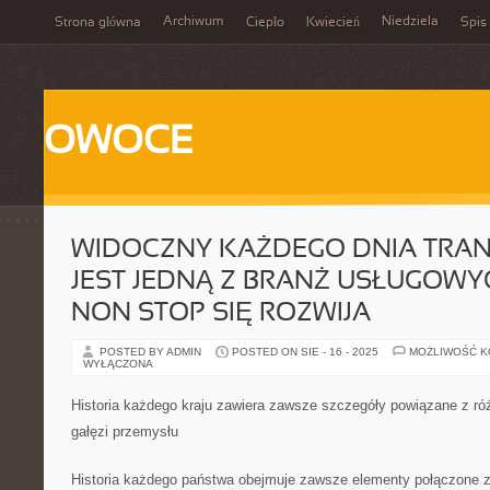
Archiwum
Niedziela
Strona główna
Ciepło
Kwiecień
Spis 
OWOCE
WIDOCZNY KAŻDEGO DNIA TRA
JEST JEDNĄ Z BRANŻ USŁUGOWY
NON STOP SIĘ ROZWIJA
POSTED BY ADMIN
POSTED ON SIE - 16 - 2025
MOŻLIWOŚĆ 
WYŁĄCZONA
Historia każdego kraju zawiera zawsze szczegóły powiązane z ró
gałęzi przemysłu
Historia każdego państwa obejmuje zawsze elementy połączone z