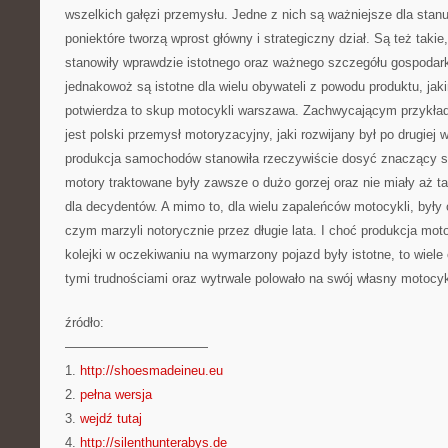
wszelkich gałęzi przemysłu. Jedne z nich są ważniejsze dla stanu 
poniektóre tworzą wprost główny i strategiczny dział. Są też takie,
stanowiły wprawdzie istotnego oraz ważnego szczegółu gospodark
jednakowoż są istotne dla wielu obywateli z powodu produktu, jak
potwierdza to skup motocykli warszawa. Zachwycającym przykład
jest polski przemysł motoryzacyjny, jaki rozwijany był po drugiej wo
produkcja samochodów stanowiła rzeczywiście dosyć znaczący s
motory traktowane były zawsze o dużo gorzej oraz nie miały aż t
dla decydentów. A mimo to, dla wielu zapaleńców motocykli, był
czym marzyli notorycznie przez długie lata. I choć produkcja moto
kolejki w oczekiwaniu na wymarzony pojazd były istotne, to wiele
tymi trudnościami oraz wytrwale polowało na swój własny motocyk
źródło:
———————————
1.
http://shoesmadeineu.eu
2.
pełna wersja
3.
wejdź tutaj
4.
http://silenthunterabys.de