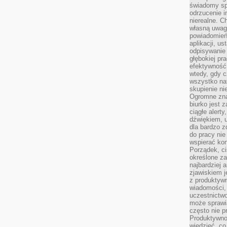
świadomy sp
odrzucenie i
nierealne. C
własną uwag
powiadomień,
aplikacji, u
odpisywanie 
głębokiej pr
efektywność
wtedy, gdy c
wszystko na
skupienie nie
Ogromne zna
biurko jest 
ciągłe alert
dźwiękiem, 
dla bardzo z
do pracy nie
wspierać kon
Porządek, ci
określone za
najbardziej
zjawiskiem j
z produktywn
wiadomości, 
uczestnictw
może sprawia
często nie p
Produktywno
wiedzieć, co