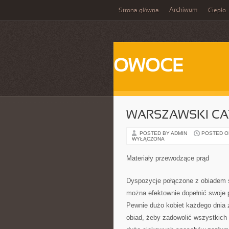
Archiwum
Strona główna
Ciepło
OWOCE
WARSZAWSKI CA
POSTED BY ADMIN
POSTED ON
WYŁĄCZONA
Materiały przewodzące prąd
Dyspozycje połączone z obiadem
można efektownie dopełnić swoje 
Pewnie dużo kobiet każdego dnia
obiad, żeby zadowolić wszystkich 