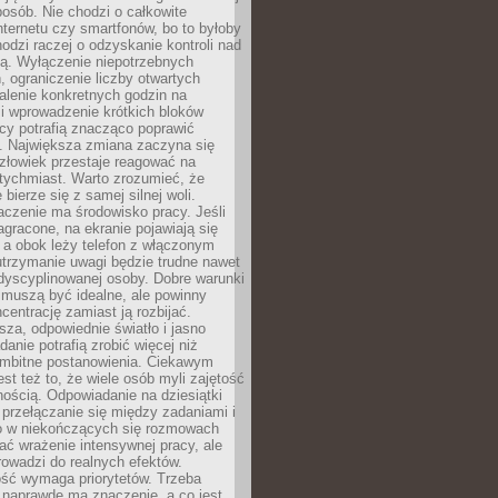
osób. Nie chodzi o całkowite
nternetu czy smartfonów, bo to byłoby
hodzi raczej o odzyskanie kontroli nad
ą. Wyłączenie niepotrzebnych
 ograniczenie liczby otwartych
stalenie konkretnych godzin na
i wprowadzenie krótkich bloków
acy potrafią znacząco poprawić
. Największa zmiana zaczyna się
złowiek przestaje reagować na
tychmiast. Warto zrozumieć, że
 bierze się z samej silnej woli.
czenie ma środowisko pracy. Jeśli
zagracone, na ekranie pojawiają się
y, a obok leży telefon z włączonym
utrzymanie uwagi będzie trudne nawet
dyscyplinowanej osoby. Dobre warunki
 muszą być idealne, ale powinny
centrację zamiast ją rozbijać.
sza, odpowiednie światło i jasno
danie potrafią zrobić więcej niż
 ambitne postanowienia. Ciekawym
est też to, że wiele osób myli zajętość
ością. Odpowiadanie na dziesiątki
przełączanie się między zadaniami i
o w niekończących się rozmowach
ć wrażenie intensywnej pracy, ale
rowadzi do realnych efektów.
ść wymaga priorytetów. Trzeba
 naprawdę ma znaczenie, a co jest