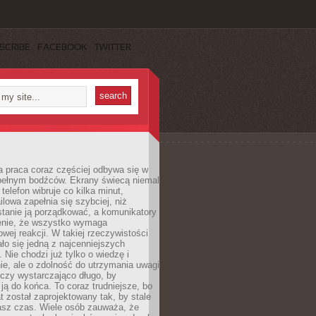
SCRIBE
FACEBOOK
TWITTER
 praca coraz częściej odbywa się w
pełnym bodźców. Ekrany świecą niemal
telefon wibruje co kilka minut,
lowa zapełnia się szybciej, niż
tanie ją porządkować, a komunikatory
enie, że wszystko wymaga
wej reakcji. W takiej rzeczywistości
ało się jedną z najcenniejszych
. Nie chodzi już tylko o wiedzę i
e, ale o zdolność do utrzymania uwagi
eczy wystarczająco długo, by
ją do końca. To coraz trudniejsze, bo
t został zaprojektowany tak, by stale
asz czas. Wiele osób zauważa, że