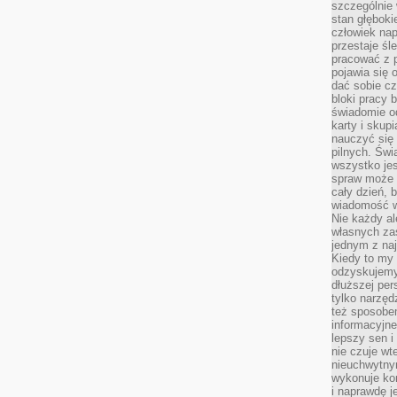
szczególnie
stan głęboki
człowiek nap
przestaje śl
pracować z 
pojawia się 
dać sobie cz
bloki pracy 
świadomie o
karty i skup
nauczyć się
pilnych. Świ
wszystko je
spraw może 
cały dzień, 
wiadomość w
Nie każdy al
własnych za
jednym z na
Kiedy to my
odzyskujemy
dłuższej per
tylko narzęd
też sposobe
informacyjne
lepszy sen i
nie czuje wt
nieuchwytny
wykonuje kon
i naprawdę j