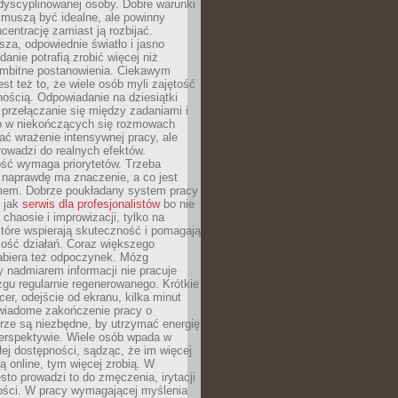
dyscyplinowanej osoby. Dobre warunki
 muszą być idealne, ale powinny
centrację zamiast ją rozbijać.
sza, odpowiednie światło i jasno
danie potrafią zrobić więcej niż
 ambitne postanowienia. Ciekawym
est też to, że wiele osób myli zajętość
ością. Odpowiadanie na dziesiątki
przełączanie się między zadaniami i
o w niekończących się rozmowach
ć wrażenie intensywnej pracy, ale
rowadzi do realnych efektów.
ść wymaga priorytetów. Trzeba
 naprawdę ma znaczenie, a co jest
mem. Dobrze poukładany system pracy
ę jak
serwis dla profesjonalistów
bo nie
 chaosie i improwizacji, tylko na
tóre wspierają skuteczność i pomagają
kość działań. Coraz większego
abiera też odpoczynek. Mózg
 nadmiarem informacji nie pracuje
zgu regularnie regenerowanego. Krótkie
cer, odejście od ekranu, kilka minut
świadome zakończenie pracy o
rze są niezbędne, by utrzymać energię
perspektywie. Wiele osób wpada w
łej dostępności, sądząc, że im więcej
 online, tym więcej zrobią. W
sto prowadzi to do zmęczenia, irytacji
kości. W pracy wymagającej myślenia