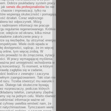
mem. Dobrze poukładany system pracy
ę jak
serwis dla profesjonalistów
bo nie
 chaosie i improwizacji, tylko na
tóre wspierają skuteczność i pomagają
kość działań. Coraz większego
abiera też odpoczynek. Mózg
 nadmiarem informacji nie pracuje
zgu regularnie regenerowanego. Krótkie
cer, odejście od ekranu, kilka minut
świadome zakończenie pracy o
rze są niezbędne, by utrzymać energię
perspektywie. Wiele osób wpada w
łej dostępności, sądząc, że im więcej
 online, tym więcej zrobią. W
sto prowadzi to do zmęczenia, irytacji
kości. W pracy wymagającej myślenia
 ważna jest umiejętność wchodzenia w
ej koncentracji. To moment, w którym
rawdę zagłębia się w zadanie,
edzić bodźce z zewnątrz i zaczyna
pełnym zaangażowaniem. Taki stan nie
od razu. Trzeba stworzyć mu warunki i
as. Dlatego tak skuteczne bywają
bez rozpraszaczy, podczas których
dkładamy telefon, zamykamy zbędne
iamy się na jednym celu. Warto również
 odróżniać informacje ważne od
at cyfrowy uwielbia wmówić nam, że
st natychmiastowe. Tymczasem wiele
poczekać godzinę, a czasem nawet