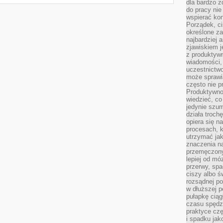
dla bardzo z
do pracy nie
wspierać kon
Porządek, ci
określone za
najbardziej
zjawiskiem j
z produktywn
wiadomości, 
uczestnictw
może sprawia
często nie p
Produktywno
wiedzieć, co
jedynie szu
działa troch
opiera się na
procesach, k
utrzymać ja
znaczenia n
przemęczony
lepiej od mó
przerwy, spa
ciszy albo 
rozsądnej po
w dłuższej 
pułapkę ciąg
czasu spędzą
praktyce czę
i spadku ja