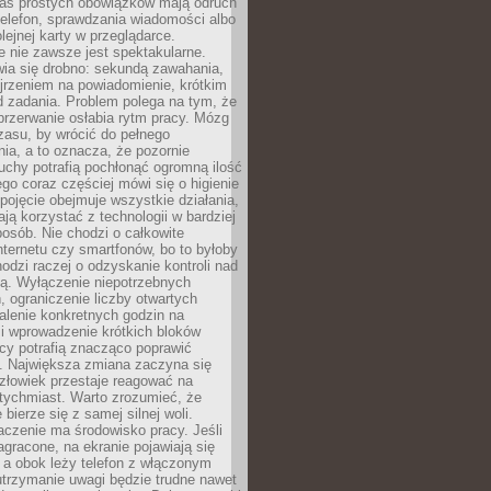
as prostych obowiązków mają odruch
telefon, sprawdzania wiadomości albo
olejnej karty w przeglądarce.
 nie zawsze jest spektakularne.
wia się drobno: sekundą zawahania,
jrzeniem na powiadomienie, krótkim
d zadania. Problem polega na tym, że
przerwanie osłabia rytm pracy. Mózg
zasu, by wrócić do pełnego
ia, a to oznacza, że pozornie
uchy potrafią pochłonąć ogromną ilość
tego coraz częściej mówi się o higienie
 pojęcie obejmuje wszystkie działania,
ją korzystać z technologii w bardziej
osób. Nie chodzi o całkowite
nternetu czy smartfonów, bo to byłoby
hodzi raczej o odzyskanie kontroli nad
ą. Wyłączenie niepotrzebnych
 ograniczenie liczby otwartych
stalenie konkretnych godzin na
i wprowadzenie krótkich bloków
acy potrafią znacząco poprawić
. Największa zmiana zaczyna się
złowiek przestaje reagować na
tychmiast. Warto zrozumieć, że
 bierze się z samej silnej woli.
czenie ma środowisko pracy. Jeśli
zagracone, na ekranie pojawiają się
y, a obok leży telefon z włączonym
utrzymanie uwagi będzie trudne nawet