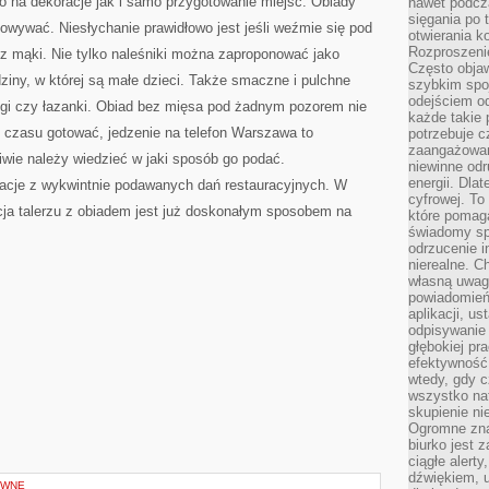
na dekoracje jak i samo przygotowanie miejsc. Obiady
nawet podcz
sięgania po 
wywać. Niesłychanie prawidłowo jest jeśli weźmie się pod
otwierania k
Rozproszenie
 mąki. Nie tylko naleśniki można zaproponować jako
Często obja
dziny, w której są małe dzieci. Także smaczne i pulchne
szybkim spo
odejściem o
ogi czy łazanki. Obiad bez mięsa pod żadnym pozorem nie
każde takie 
 czasu gotować, jedzenie na telefon Warszawa to
potrzebuje c
zaangażowan
iwie należy wiedzieć w jaki sposób go podać.
niewinne odr
energii. Dla
iracje z wykwintnie podawanych dań restauracyjnych. W
cyfrowej. To
ja talerzu z obiadem jest już doskonałym sposobem na
które pomaga
świadomy sp
odrzucenie i
nierealne. C
własną uwag
powiadomień,
aplikacji, u
odpisywanie 
głębokiej pr
efektywność
wtedy, gdy c
wszystko na
skupienie nie
Ogromne zna
biurko jest 
ciągłe alert
dźwiękiem, 
YWNE