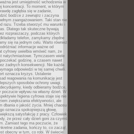
 ważna jest umiejętność wchodzenia w
ej koncentracji. To moment, w którym
rawdę zagłębia się w zadanie,
edzić bodźce z zewnątrz i zaczyna
pełnym zaangażowaniem. Taki stan nie
od razu. Trzeba stworzyć mu warunki i
as. Dlatego tak skuteczne bywają
bez rozpraszaczy, podczas których
dkładamy telefon, zamykamy zbędne
iamy się na jednym celu. Warto również
 odróżniać informacje ważne od
at cyfrowy uwielbia wmówić nam, że
st natychmiastowe. Tymczasem wiele
poczekać godzinę, a czasem nawet
bez żadnych konsekwencji. Nie każda
ymaga odpowiedzi w tej samej chwili.
ert oznacza kryzys. Ustalenie
sad reagowania na komunikację jest
jlepszych sposobów ochrony uwagi.
 decydujemy, kiedy odbieramy bodźce,
 poczucie wpływu na własny dzień. W
spektywie higiena cyfrowa staje się nie
ziem zwiększania efektywności, ale
m dbania o jakość życia. Mniej chaosu
go oznacza spokojniejszą głowę,
 większą satysfakcję z pracy. Człowiek
edy, że przez cały dzień goni za czymś
m. Zamiast tego ma poczucie, że
kretne zadania, kończy to, co zaczął,
est obecny w tym, co robi. W świecie