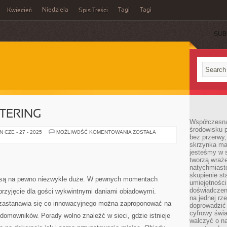
Niedziela
Tagi
Tagi
Kwiecień
Spis Treści
SUB
TERING
Współczesna
środowisku 
WARSZAWSKI
 CZE - 27 - 2025
MOŻLIWOŚĆ KOMENTOWANIA
ZOSTAŁA
bez przerwy, 
CATERING
skrzynka mai
jesteśmy w s
tworzą wraż
natychmiasto
skupienie st
 są na pewno niezwykle duże. W pewnych momentach
umiejętności
doświadczeni
przyjęcie dla gości wykwintnymi daniami obiadowymi.
na jednej rz
 zastanawia się co innowacyjnego można zaproponować na
doprowadzić 
cyfrowy świa
domowników. Porady wolno znaleźć w sieci, gdzie istnieje
walczyć o n