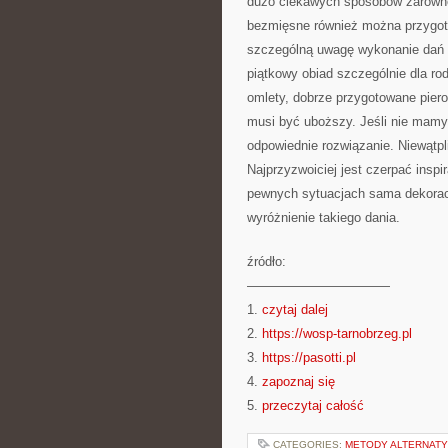
dużo ciekawych sposobów zarówno 
bezmięsne również można przygoto
szczególną uwagę wykonanie dań z
piątkowy obiad szczególnie dla ro
omlety, dobrze przygotowane pier
musi być uboższy. Jeśli nie mamy
odpowiednie rozwiązanie. Niewątpl
Najprzyzwoiciej jest czerpać insp
pewnych sytuacjach sama dekorac
wyróżnienie takiego dania.
źródło:
———————————
1.
czytaj dalej
2.
https://wosp-tarnobrzeg.pl
3.
https://pasotti.pl
4.
zapoznaj się
5.
przeczytaj całość
CATEGORIES:
METODY ALTERNAT