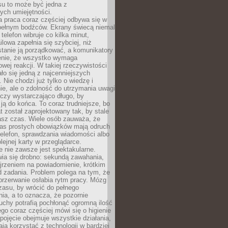
su to może być jedna z
ych umiejętności.
 praca coraz częściej odbywa się w
pełnym bodźców. Ekrany świecą niemal
telefon wibruje co kilka minut,
lowa zapełnia się szybciej, niż
tanie ją porządkować, a komunikatory
enie, że wszystko wymaga
wej reakcji. W takiej rzeczywistości
ało się jedną z najcenniejszych
. Nie chodzi już tylko o wiedzę i
e, ale o zdolność do utrzymania uwagi
eczy wystarczająco długo, by
ją do końca. To coraz trudniejsze, bo
t został zaprojektowany tak, by stale
asz czas. Wiele osób zauważa, że
as prostych obowiązków mają odruch
telefon, sprawdzania wiadomości albo
olejnej karty w przeglądarce.
 nie zawsze jest spektakularne.
wia się drobno: sekundą zawahania,
jrzeniem na powiadomienie, krótkim
d zadania. Problem polega na tym, że
przerwanie osłabia rytm pracy. Mózg
zasu, by wrócić do pełnego
ia, a to oznacza, że pozornie
uchy potrafią pochłonąć ogromną ilość
tego coraz częściej mówi się o higienie
 pojęcie obejmuje wszystkie działania,
ją korzystać z technologii w bardziej