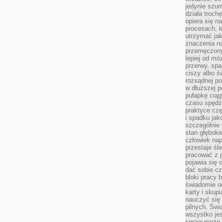
jedynie szu
działa troch
opiera się na
procesach, k
utrzymać ja
znaczenia n
przemęczony
lepiej od mó
przerwy, spa
ciszy albo 
rozsądnej po
w dłuższej 
pułapkę ciąg
czasu spędzą
praktyce czę
i spadku ja
szczególnie
stan głęboki
człowiek nap
przestaje śl
pracować z 
pojawia się 
dać sobie cz
bloki pracy 
świadomie o
karty i skup
nauczyć się
pilnych. Świ
wszystko je
spraw może 