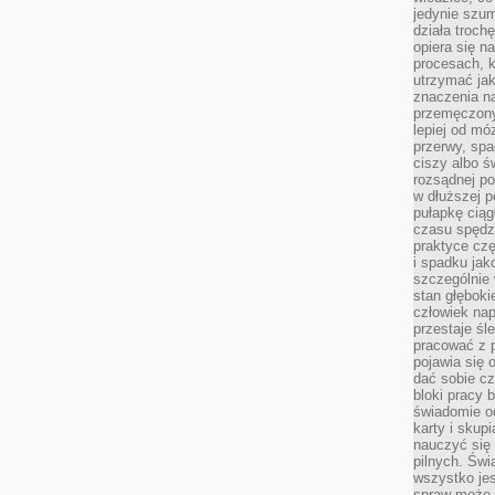
jedynie szu
działa troch
opiera się na
procesach, k
utrzymać ja
znaczenia n
przemęczony
lepiej od mó
przerwy, spa
ciszy albo 
rozsądnej po
w dłuższej 
pułapkę ciąg
czasu spędzą
praktyce czę
i spadku ja
szczególnie
stan głęboki
człowiek nap
przestaje śl
pracować z 
pojawia się 
dać sobie cz
bloki pracy 
świadomie o
karty i skup
nauczyć się
pilnych. Świ
wszystko je
spraw może 