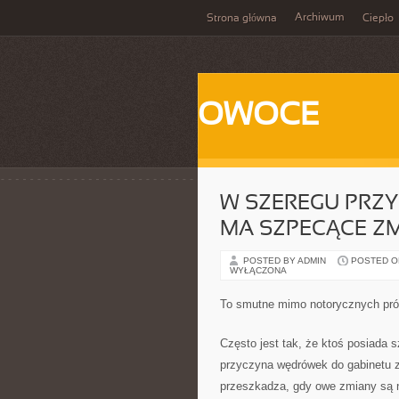
Archiwum
Strona główna
Ciepło
OWOCE
W SZEREGU PRZY
MA SZPECĄCE Z
POSTED BY ADMIN
POSTED ON 
WYŁĄCZONA
To smutne mimo notorycznych prób
Często jest tak, że ktoś posiada 
przyczyna wędrówek do gabinetu 
przeszkadza, gdy owe zmiany są ni