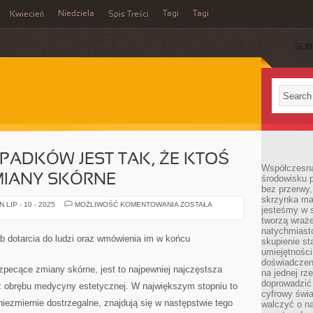
Niedziela
Tagi
Tagi
Kwiecień
Spis Treści
SUB
PADKÓW JEST TAK, ŻE KTOŚ
Współczesna
MIANY SKÓRNE
środowisku 
bez przerwy, 
skrzynka mai
W
LIP - 10 - 2025
MOŻLIWOŚĆ KOMENTOWANIA
ZOSTAŁA
jesteśmy w s
SZEREGU
PRZYPADKÓW
tworzą wraż
JEST
natychmiasto
TAK,
 dotarcia do ludzi oraz wmówienia im w końcu
skupienie st
ŻE
KTOŚ
umiejętności
MA
doświadczeni
SZPECĄCE
szpecące zmiany skórne, jest to najpewniej najczęstsza
na jednej rz
ZMIANY
SKÓRNE
doprowadzić 
z obrębu medycyny estetycznej. W największym stopniu to
cyfrowy świa
ezmiernie dostrzegalne, znajdują się w następstwie tego
walczyć o n