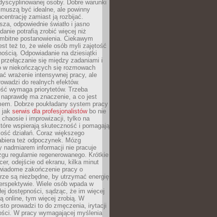
dyscyplinowanej osoby. Dobre warunki
 muszą być idealne, ale powinny
centrację zamiast ją rozbijać.
sza, odpowiednie światło i jasno
danie potrafią zrobić więcej niż
 ambitne postanowienia. Ciekawym
est też to, że wiele osób myli zajętość
ością. Odpowiadanie na dziesiątki
przełączanie się między zadaniami i
o w niekończących się rozmowach
ć wrażenie intensywnej pracy, ale
rowadzi do realnych efektów.
ść wymaga priorytetów. Trzeba
 naprawdę ma znaczenie, a co jest
mem. Dobrze poukładany system pracy
ę jak
serwis dla profesjonalistów
bo nie
 chaosie i improwizacji, tylko na
tóre wspierają skuteczność i pomagają
kość działań. Coraz większego
abiera też odpoczynek. Mózg
 nadmiarem informacji nie pracuje
zgu regularnie regenerowanego. Krótkie
cer, odejście od ekranu, kilka minut
świadome zakończenie pracy o
rze są niezbędne, by utrzymać energię
perspektywie. Wiele osób wpada w
łej dostępności, sądząc, że im więcej
 online, tym więcej zrobią. W
sto prowadzi to do zmęczenia, irytacji
kości. W pracy wymagającej myślenia