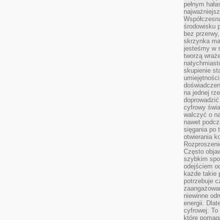
pełnym hała
najważniejsz
Współczesna
środowisku 
bez przerwy, 
skrzynka mai
jesteśmy w s
tworzą wraż
natychmiasto
skupienie st
umiejętności
doświadczeni
na jednej rz
doprowadzić 
cyfrowy świa
walczyć o n
nawet podcz
sięgania po 
otwierania k
Rozproszenie
Często obja
szybkim spo
odejściem o
każde takie 
potrzebuje c
zaangażowan
niewinne odr
energii. Dla
cyfrowej. To
które pomaga