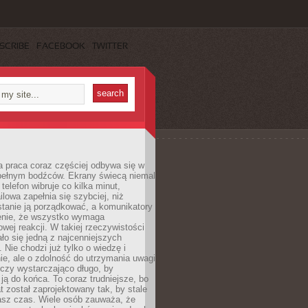
SCRIBE
FACEBOOK
TWITTER
 praca coraz częściej odbywa się w
pełnym bodźców. Ekrany świecą niemal
telefon wibruje co kilka minut,
lowa zapełnia się szybciej, niż
tanie ją porządkować, a komunikatory
enie, że wszystko wymaga
wej reakcji. W takiej rzeczywistości
ało się jedną z najcenniejszych
. Nie chodzi już tylko o wiedzę i
e, ale o zdolność do utrzymania uwagi
eczy wystarczająco długo, by
ją do końca. To coraz trudniejsze, bo
t został zaprojektowany tak, by stale
asz czas. Wiele osób zauważa, że