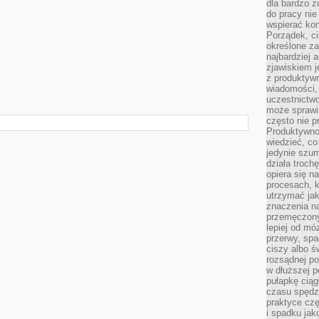
dla bardzo z
do pracy nie
wspierać kon
Porządek, ci
określone za
najbardziej
zjawiskiem j
z produktywn
wiadomości, 
uczestnictw
może sprawia
często nie p
Produktywno
wiedzieć, co
jedynie szu
działa troch
opiera się na
procesach, k
utrzymać ja
znaczenia n
przemęczony
lepiej od mó
przerwy, spa
ciszy albo 
rozsądnej po
w dłuższej 
pułapkę ciąg
czasu spędzą
praktyce czę
i spadku ja