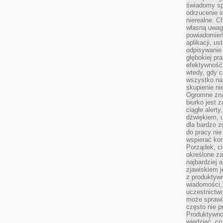
świadomy sp
odrzucenie i
nierealne. C
własną uwag
powiadomień,
aplikacji, u
odpisywanie 
głębokiej pr
efektywność
wtedy, gdy c
wszystko na
skupienie nie
Ogromne zna
biurko jest 
ciągłe alert
dźwiękiem, 
dla bardzo z
do pracy nie
wspierać kon
Porządek, ci
określone za
najbardziej
zjawiskiem j
z produktywn
wiadomości, 
uczestnictw
może sprawia
często nie p
Produktywno
wiedzieć, co