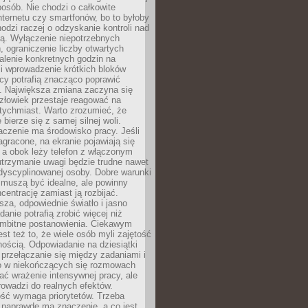
osób. Nie chodzi o całkowite
nternetu czy smartfonów, bo to byłoby
hodzi raczej o odzyskanie kontroli nad
ą. Wyłączenie niepotrzebnych
 ograniczenie liczby otwartych
stalenie konkretnych godzin na
i wprowadzenie krótkich bloków
acy potrafią znacząco poprawić
. Największa zmiana zaczyna się
złowiek przestaje reagować na
tychmiast. Warto zrozumieć, że
 bierze się z samej silnej woli.
czenie ma środowisko pracy. Jeśli
zagracone, na ekranie pojawiają się
y, a obok leży telefon z włączonym
utrzymanie uwagi będzie trudne nawet
dyscyplinowanej osoby. Dobre warunki
 muszą być idealne, ale powinny
centrację zamiast ją rozbijać.
sza, odpowiednie światło i jasno
danie potrafią zrobić więcej niż
 ambitne postanowienia. Ciekawym
est też to, że wiele osób myli zajętość
ością. Odpowiadanie na dziesiątki
przełączanie się między zadaniami i
o w niekończących się rozmowach
ć wrażenie intensywnej pracy, ale
rowadzi do realnych efektów.
ść wymaga priorytetów. Trzeba
 naprawdę ma znaczenie, a co jest