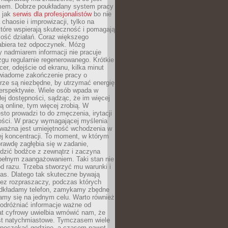
mem. Dobrze poukładany system pracy
ę jak
serwis dla profesjonalistów
bo nie
 chaosie i improwizacji, tylko na
tóre wspierają skuteczność i pomagają
kość działań. Coraz większego
abiera też odpoczynek. Mózg
 nadmiarem informacji nie pracuje
zgu regularnie regenerowanego. Krótkie
cer, odejście od ekranu, kilka minut
świadome zakończenie pracy o
rze są niezbędne, by utrzymać energię
perspektywie. Wiele osób wpada w
łej dostępności, sądząc, że im więcej
 online, tym więcej zrobią. W
sto prowadzi to do zmęczenia, irytacji
kości. W pracy wymagającej myślenia
 ważna jest umiejętność wchodzenia w
ej koncentracji. To moment, w którym
rawdę zagłębia się w zadanie,
edzić bodźce z zewnątrz i zaczyna
pełnym zaangażowaniem. Taki stan nie
od razu. Trzeba stworzyć mu warunki i
as. Dlatego tak skuteczne bywają
bez rozpraszaczy, podczas których
dkładamy telefon, zamykamy zbędne
iamy się na jednym celu. Warto również
 odróżniać informacje ważne od
at cyfrowy uwielbia wmówić nam, że
st natychmiastowe. Tymczasem wiele
poczekać godzinę, a czasem nawet