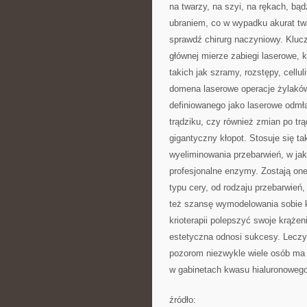
na twarzy, na szyi, na rękach, bą
ubraniem, co w wypadku akurat tw
sprawdź chirurg naczyniowy. Kluc
głównej mierze zabiegi laserowe, 
takich jak szramy, rozstępy, cellul
domena laserowe operacje żylaków.
definiowanego jako laserowe odmł
trądziku, czy również zmian po tr
gigantyczny kłopot. Stosuje się ta
wyeliminowania przebarwień, w ja
profesjonalne enzymy. Zostają one
typu cery, od rodzaju przebarwień,
też szansę wymodelowania sobie k
krioterapii polepszyć swoje krąże
estetyczna odnosi sukcesy. Leczy 
pozorom niezwykle wiele osób ma 
w gabinetach kwasu hialuronowego
źródło: