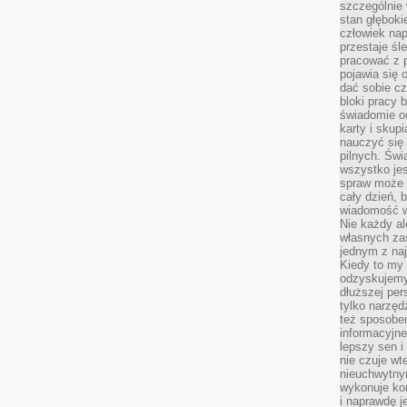
szczególnie
stan głęboki
człowiek nap
przestaje śl
pracować z 
pojawia się 
dać sobie cz
bloki pracy 
świadomie o
karty i skup
nauczyć się
pilnych. Świ
wszystko je
spraw może 
cały dzień, 
wiadomość w
Nie każdy al
własnych za
jednym z na
Kiedy to my
odzyskujemy
dłuższej per
tylko narzęd
też sposobe
informacyjne
lepszy sen i
nie czuje wt
nieuchwytny
wykonuje kon
i naprawdę j