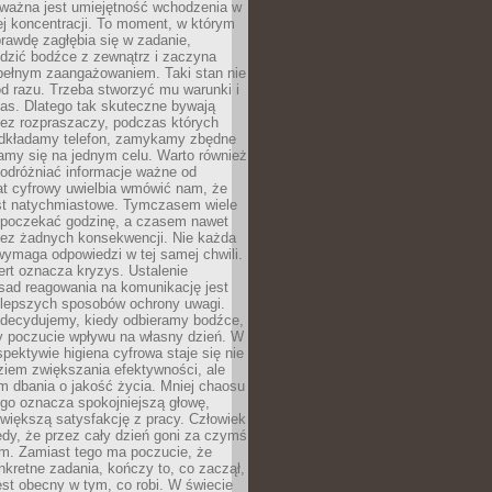
 ważna jest umiejętność wchodzenia w
ej koncentracji. To moment, w którym
rawdę zagłębia się w zadanie,
edzić bodźce z zewnątrz i zaczyna
pełnym zaangażowaniem. Taki stan nie
od razu. Trzeba stworzyć mu warunki i
as. Dlatego tak skuteczne bywają
bez rozpraszaczy, podczas których
dkładamy telefon, zamykamy zbędne
iamy się na jednym celu. Warto również
 odróżniać informacje ważne od
at cyfrowy uwielbia wmówić nam, że
st natychmiastowe. Tymczasem wiele
poczekać godzinę, a czasem nawet
bez żadnych konsekwencji. Nie każda
ymaga odpowiedzi w tej samej chwili.
ert oznacza kryzys. Ustalenie
sad reagowania na komunikację jest
jlepszych sposobów ochrony uwagi.
 decydujemy, kiedy odbieramy bodźce,
 poczucie wpływu na własny dzień. W
spektywie higiena cyfrowa staje się nie
ziem zwiększania efektywności, ale
m dbania o jakość życia. Mniej chaosu
go oznacza spokojniejszą głowę,
 większą satysfakcję z pracy. Człowiek
edy, że przez cały dzień goni za czymś
m. Zamiast tego ma poczucie, że
kretne zadania, kończy to, co zaczął,
est obecny w tym, co robi. W świecie