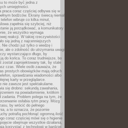
su to może być jedna z
ych umiejętności.
 praca coraz częściej odbywa się w
pełnym bodźców. Ekrany świecą niemal
telefon wibruje co kilka minut,
lowa zapełnia się szybciej, niż
tanie ją porządkować, a komunikatory
enie, że wszystko wymaga
wej reakcji. W takiej rzeczywistości
ało się jedną z najcenniejszych
. Nie chodzi już tylko o wiedzę i
e, ale o zdolność do utrzymania uwagi
eczy wystarczająco długo, by
ją do końca. To coraz trudniejsze, bo
t został zaprojektowany tak, by stale
asz czas. Wiele osób zauważa, że
as prostych obowiązków mają odruch
telefon, sprawdzania wiadomości albo
olejnej karty w przeglądarce.
 nie zawsze jest spektakularne.
wia się drobno: sekundą zawahania,
jrzeniem na powiadomienie, krótkim
d zadania. Problem polega na tym, że
przerwanie osłabia rytm pracy. Mózg
zasu, by wrócić do pełnego
ia, a to oznacza, że pozornie
uchy potrafią pochłonąć ogromną ilość
tego coraz częściej mówi się o higienie
 pojęcie obejmuje wszystkie działania,
ją korzystać z technologii w bardziej