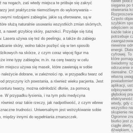
nawet podcz
dź na nogach, zaś wtedy miejsca te próbuje się zakryć
sięgania po 
otwierania k
arzy jest praktycznie niemożliwym do wykonywania –
Rozproszenie
zowymi rodzajami zabiegów, jakie są oferowane, są w
Często obja
szybkim spo
które służą naturalnie usuwaniu wszystkich zmian skórnych,
odejściem o
it, a nawet grzybicę skóry, paznokci. Przydaje się tutaj
każde takie 
potrzebuje c
 Lasera używa się też do peelingu, a także do zabiegu
zaangażowan
niewinne odr
adzanie skóry, wolno także pozbyć się w ten sposób
energii. Dla
ądzikowych na skórze, z czym coraz więcej figur ma
cyfrowej. To
które pomaga
kże inne typy zabiegów, m.in. na cerę twarzy w celu
świadomy sp
kim miejscu używa się masek, które zawierają w sobie
odrzucenie i
nierealne. C
 należycie dobrane, w zależności np. w przypadku twarz od
własną uwag
powiadomień,
 od przyczyny ich powstania, a również wieku pacjenta. Jest
aplikacji, u
onturu twarzy, można odmłodzić dłonie, za pomocą
odpisywanie 
głębokiej pr
nie. W przypadku łysienia, i na tym polu medycyna
efektywność
również oraz takie rzeczy, jak nadpotliwość, z czym wbrew
wtedy, gdy c
wszystko na
znaczne trudności. Uniwersalnym jest wstrzykiwanie sobie
skupienie nie
Ogromne zna
, między innymi do wypełniania zmarszczek.
biurko jest 
ciągłe alert
dźwiękiem, 