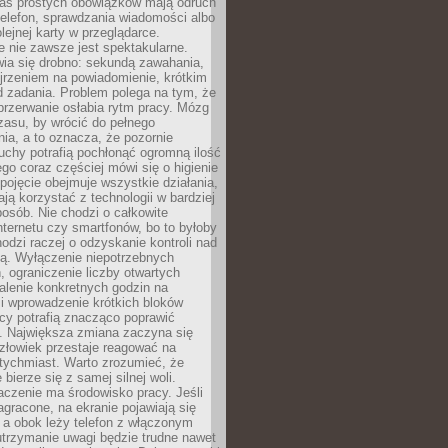
as prostych obowiązków mają odruch
telefon, sprawdzania wiadomości albo
olejnej karty w przeglądarce.
 nie zawsze jest spektakularne.
wia się drobno: sekundą zawahania,
jrzeniem na powiadomienie, krótkim
d zadania. Problem polega na tym, że
przerwanie osłabia rytm pracy. Mózg
zasu, by wrócić do pełnego
ia, a to oznacza, że pozornie
uchy potrafią pochłonąć ogromną ilość
tego coraz częściej mówi się o higienie
 pojęcie obejmuje wszystkie działania,
ją korzystać z technologii w bardziej
osób. Nie chodzi o całkowite
nternetu czy smartfonów, bo to byłoby
hodzi raczej o odzyskanie kontroli nad
ą. Wyłączenie niepotrzebnych
 ograniczenie liczby otwartych
stalenie konkretnych godzin na
i wprowadzenie krótkich bloków
acy potrafią znacząco poprawić
. Największa zmiana zaczyna się
złowiek przestaje reagować na
tychmiast. Warto zrozumieć, że
 bierze się z samej silnej woli.
czenie ma środowisko pracy. Jeśli
zagracone, na ekranie pojawiają się
y, a obok leży telefon z włączonym
utrzymanie uwagi będzie trudne nawet