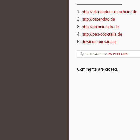
———————————
1.
http://oktoberfest-muelheim.de
2.
http://oster-dao.de
3.
http://paincircuits.de
4.
http://pap-cocktails.de
5.
dowiedz się więcej
CATEGORIES:
PARVIFLORA
Comments are closed.