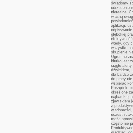
świadomy sp
odrzucenie i
nierealne. C
własną uwag
powiadomień,
aplikacji, u
odpisywanie 
głębokiej pr
efektywność
wtedy, gdy c
wszystko na
skupienie nie
Ogromne zna
biurko jest 
ciągłe alert
dźwiękiem, 
dla bardzo z
do pracy nie
wspierać kon
Porządek, ci
określone za
najbardziej
zjawiskiem j
z produktywn
wiadomości, 
uczestnictw
może sprawia
często nie p
Produktywno
wiedzieć, co