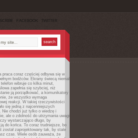
SCRIBE
FACEBOOK
TWITTER
 praca coraz częściej odbywa się w
pełnym bodźców. Ekrany świecą niemal
telefon wibruje co kilka minut,
lowa zapełnia się szybciej, niż
tanie ją porządkować, a komunikatory
enie, że wszystko wymaga
wej reakcji. W takiej rzeczywistości
ało się jedną z najcenniejszych
. Nie chodzi już tylko o wiedzę i
e, ale o zdolność do utrzymania uwagi
eczy wystarczająco długo, by
ją do końca. To coraz trudniejsze, bo
t został zaprojektowany tak, by stale
asz czas. Wiele osób zauważa, że