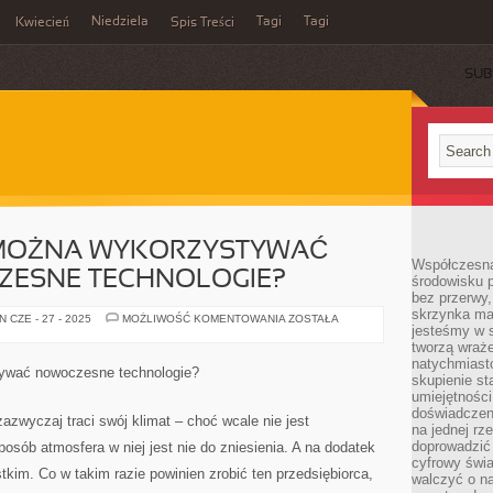
Niedziela
Tagi
Tagi
Kwiecień
Spis Treści
SUB
 MOŻNA WYKORZYSTYWAĆ
Współczesna
ESNE TECHNOLOGIE?
środowisku 
bez przerwy, 
skrzynka mai
W
 CZE - 27 - 2025
MOŻLIWOŚĆ KOMENTOWANIA
ZOSTAŁA
jesteśmy w s
JAKI
SPOSÓB
tworzą wraż
MOŻNA
natychmiasto
WYKORZYSTYWAĆ
ywać nowoczesne technologie?
BARDZO
skupienie st
NOWOCZESNE
umiejętności
TECHNOLOGIE?
doświadczeni
azwyczaj traci swój klimat – choć wcale nie jest
na jednej rz
doprowadzić 
osób atmosfera w niej jest nie do zniesienia. A na dodatek
cyfrowy świa
kim. Co w takim razie powinien zrobić ten przedsiębiorca,
walczyć o n