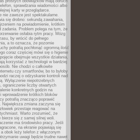
as prostych obowiązków mają odruch
telefon, sprawdzania wiadomości albo
olejnej karty w przeglądarce.
 nie zawsze jest spektakularne.
wia się drobno: sekundą zawahania,
jrzeniem na powiadomienie, krótkim
d zadania. Problem polega na tym, że
przerwanie osłabia rytm pracy. Mózg
zasu, by wrócić do pełnego
ia, a to oznacza, że pozornie
uchy potrafią pochłonąć ogromną ilość
tego coraz częściej mówi się o higienie
 pojęcie obejmuje wszystkie działania,
ją korzystać z technologii w bardziej
osób. Nie chodzi o całkowite
nternetu czy smartfonów, bo to byłoby
hodzi raczej o odzyskanie kontroli nad
ą. Wyłączenie niepotrzebnych
 ograniczenie liczby otwartych
stalenie konkretnych godzin na
i wprowadzenie krótkich bloków
acy potrafią znacząco poprawić
. Największa zmiana zaczyna się
złowiek przestaje reagować na
tychmiast. Warto zrozumieć, że
 bierze się z samej silnej woli.
czenie ma środowisko pracy. Jeśli
zagracone, na ekranie pojawiają się
y, a obok leży telefon z włączonym
utrzymanie uwagi będzie trudne nawet