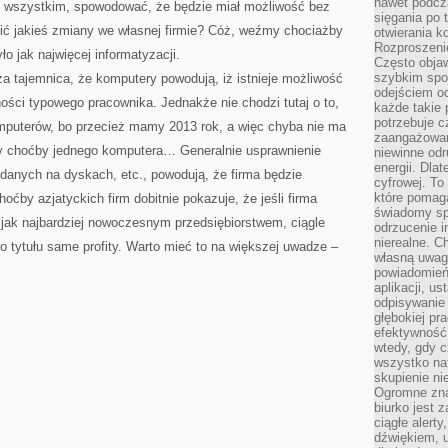
nawet podcz
m wszystkim, spowodować, że będzie miał możliwość bez
sięgania po 
ć jakieś zmiany we własnej firmie? Cóż, weźmy chociażby
otwierania k
Rozproszenie
ło jak najwięcej informatyzacji.
Często obja
szybkim spo
a tajemnica, że komputery powodują, iż istnieje możliwość
odejściem o
ści typowego pracownika. Jednakże nie chodzi tutaj o to,
każde takie 
potrzebuje c
mputerów, bo przecież mamy 2013 rok, a więc chyba nie ma
zaangażowan
oby choćby jednego komputera… Generalnie usprawnienie
niewinne odr
energii. Dla
 danych na dyskach, etc., powodują, że firma będzie
cyfrowej. To
które pomaga
oćby azjatyckich firm dobitnie pokazuje, że jeśli firma
świadomy sp
 jak najbardziej nowoczesnym przedsiębiorstwem, ciągle
odrzucenie i
nierealne. C
go tytułu same profity. Warto mieć to na większej uwadze –
własną uwag
powiadomień,
aplikacji, u
odpisywanie 
głębokiej pr
efektywność
wtedy, gdy c
wszystko na
skupienie nie
Ogromne zna
biurko jest 
ciągłe alert
dźwiękiem, 