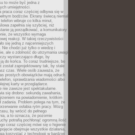
su to może być jedna z
ych umiejętności.
 praca coraz częściej odbywa się w
pełnym bodźców. Ekrany świecą niemal
telefon wibruje co kilka minut,
lowa zapełnia się szybciej, niż
tanie ją porządkować, a komunikatory
enie, że wszystko wymaga
wej reakcji. W takiej rzeczywistości
ało się jedną z najcenniejszych
. Nie chodzi już tylko o wiedzę i
e, ale o zdolność do utrzymania uwagi
eczy wystarczająco długo, by
ją do końca. To coraz trudniejsze, bo
t został zaprojektowany tak, by stale
asz czas. Wiele osób zauważa, że
as prostych obowiązków mają odruch
telefon, sprawdzania wiadomości albo
olejnej karty w przeglądarce.
 nie zawsze jest spektakularne.
wia się drobno: sekundą zawahania,
jrzeniem na powiadomienie, krótkim
d zadania. Problem polega na tym, że
przerwanie osłabia rytm pracy. Mózg
zasu, by wrócić do pełnego
ia, a to oznacza, że pozornie
uchy potrafią pochłonąć ogromną ilość
tego coraz częściej mówi się o higienie
 pojęcie obejmuje wszystkie działania,
ją korzystać z technologii w bardziej