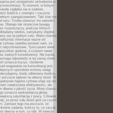
 ważna jest umiejętność wchodzenia w
ej koncentracji. To moment, w którym
rawdę zagłębia się w zadanie,
edzić bodźce z zewnątrz i zaczyna
pełnym zaangażowaniem. Taki stan nie
od razu. Trzeba stworzyć mu warunki i
as. Dlatego tak skuteczne bywają
bez rozpraszaczy, podczas których
dkładamy telefon, zamykamy zbędne
iamy się na jednym celu. Warto również
 odróżniać informacje ważne od
at cyfrowy uwielbia wmówić nam, że
st natychmiastowe. Tymczasem wiele
poczekać godzinę, a czasem nawet
bez żadnych konsekwencji. Nie każda
ymaga odpowiedzi w tej samej chwili.
ert oznacza kryzys. Ustalenie
sad reagowania na komunikację jest
jlepszych sposobów ochrony uwagi.
 decydujemy, kiedy odbieramy bodźce,
 poczucie wpływu na własny dzień. W
spektywie higiena cyfrowa staje się nie
ziem zwiększania efektywności, ale
m dbania o jakość życia. Mniej chaosu
go oznacza spokojniejszą głowę,
 większą satysfakcję z pracy. Człowiek
edy, że przez cały dzień goni za czymś
m. Zamiast tego ma poczucie, że
kretne zadania, kończy to, co zaczął,
est obecny w tym, co robi. W świecie