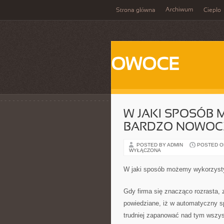
Archiwum
Strona główna
Ciepło
OWOCE
W JAKI SPOSÓB
BARDZO NOWOCZ
POSTED BY ADMIN
POSTED ON
WYŁĄCZONA
W jaki sposób możemy wykorzyst
Gdy firma się znacząco rozrasta, z
powiedziane, iż w automatyczny sp
trudniej zapanować nad tym wszyst