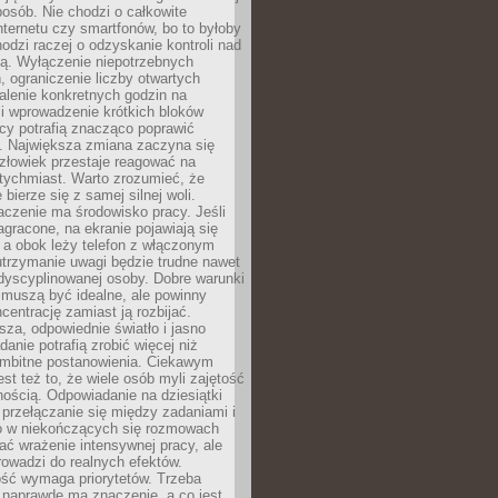
osób. Nie chodzi o całkowite
nternetu czy smartfonów, bo to byłoby
hodzi raczej o odzyskanie kontroli nad
ą. Wyłączenie niepotrzebnych
 ograniczenie liczby otwartych
stalenie konkretnych godzin na
i wprowadzenie krótkich bloków
acy potrafią znacząco poprawić
. Największa zmiana zaczyna się
złowiek przestaje reagować na
tychmiast. Warto zrozumieć, że
 bierze się z samej silnej woli.
czenie ma środowisko pracy. Jeśli
zagracone, na ekranie pojawiają się
y, a obok leży telefon z włączonym
utrzymanie uwagi będzie trudne nawet
dyscyplinowanej osoby. Dobre warunki
 muszą być idealne, ale powinny
centrację zamiast ją rozbijać.
sza, odpowiednie światło i jasno
danie potrafią zrobić więcej niż
 ambitne postanowienia. Ciekawym
est też to, że wiele osób myli zajętość
ością. Odpowiadanie na dziesiątki
przełączanie się między zadaniami i
o w niekończących się rozmowach
ć wrażenie intensywnej pracy, ale
rowadzi do realnych efektów.
ść wymaga priorytetów. Trzeba
 naprawdę ma znaczenie, a co jest