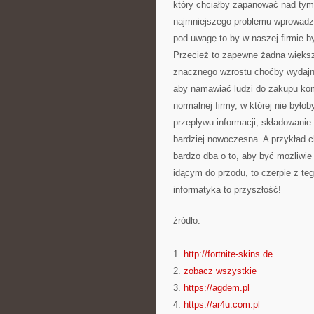
który chciałby zapanować nad ty
najmniejszego problemu wprowadzi
pod uwagę to by w naszej firmie by
Przecież to zapewne żadna większ
znacznego wzrostu choćby wydajno
aby namawiać ludzi do zakupu ko
normalnej firmy, w której nie był
przepływu informacji, składowanie
bardziej nowoczesna. A przykład ch
bardzo dba o to, aby być możliwie
idącym do przodu, to czerpie z te
informatyka to przyszłość!
źródło:
———————————
1.
http://fortnite-skins.de
2.
zobacz wszystkie
3.
https://agdem.pl
4.
https://ar4u.com.pl