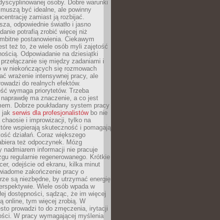
dyscyplinowanej osoby. Dobre warunki
 muszą być idealne, ale powinny
centrację zamiast ją rozbijać.
sza, odpowiednie światło i jasno
danie potrafią zrobić więcej niż
 ambitne postanowienia. Ciekawym
est też to, że wiele osób myli zajętość
ością. Odpowiadanie na dziesiątki
przełączanie się między zadaniami i
o w niekończących się rozmowach
ć wrażenie intensywnej pracy, ale
rowadzi do realnych efektów.
ść wymaga priorytetów. Trzeba
 naprawdę ma znaczenie, a co jest
mem. Dobrze poukładany system pracy
ę jak
serwis dla profesjonalistów
bo nie
 chaosie i improwizacji, tylko na
tóre wspierają skuteczność i pomagają
kość działań. Coraz większego
abiera też odpoczynek. Mózg
 nadmiarem informacji nie pracuje
zgu regularnie regenerowanego. Krótkie
cer, odejście od ekranu, kilka minut
świadome zakończenie pracy o
rze są niezbędne, by utrzymać energię
perspektywie. Wiele osób wpada w
łej dostępności, sądząc, że im więcej
 online, tym więcej zrobią. W
sto prowadzi to do zmęczenia, irytacji
kości. W pracy wymagającej myślenia