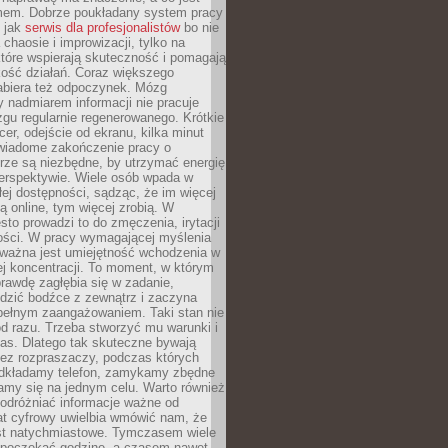
mem. Dobrze poukładany system pracy
ę jak
serwis dla profesjonalistów
bo nie
 chaosie i improwizacji, tylko na
tóre wspierają skuteczność i pomagają
kość działań. Coraz większego
abiera też odpoczynek. Mózg
 nadmiarem informacji nie pracuje
zgu regularnie regenerowanego. Krótkie
cer, odejście od ekranu, kilka minut
świadome zakończenie pracy o
rze są niezbędne, by utrzymać energię
perspektywie. Wiele osób wpada w
łej dostępności, sądząc, że im więcej
 online, tym więcej zrobią. W
sto prowadzi to do zmęczenia, irytacji
kości. W pracy wymagającej myślenia
 ważna jest umiejętność wchodzenia w
ej koncentracji. To moment, w którym
rawdę zagłębia się w zadanie,
edzić bodźce z zewnątrz i zaczyna
pełnym zaangażowaniem. Taki stan nie
od razu. Trzeba stworzyć mu warunki i
as. Dlatego tak skuteczne bywają
bez rozpraszaczy, podczas których
dkładamy telefon, zamykamy zbędne
iamy się na jednym celu. Warto również
 odróżniać informacje ważne od
at cyfrowy uwielbia wmówić nam, że
st natychmiastowe. Tymczasem wiele
poczekać godzinę, a czasem nawet