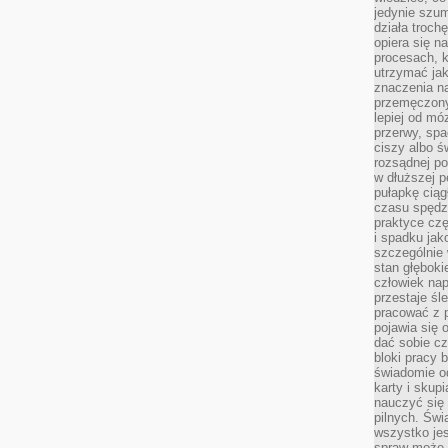
jedynie szu
działa troch
opiera się na
procesach, k
utrzymać ja
znaczenia n
przemęczony
lepiej od mó
przerwy, spa
ciszy albo 
rozsądnej po
w dłuższej 
pułapkę ciąg
czasu spędzą
praktyce czę
i spadku ja
szczególnie
stan głęboki
człowiek nap
przestaje śl
pracować z 
pojawia się 
dać sobie cz
bloki pracy 
świadomie o
karty i skup
nauczyć się
pilnych. Świ
wszystko je
spraw może 