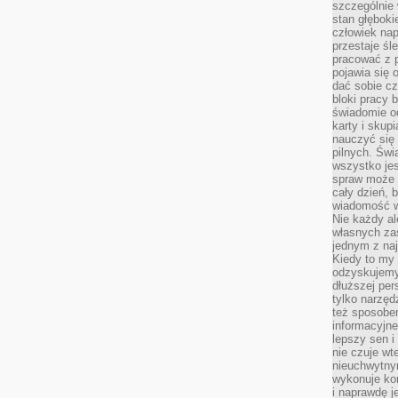
szczególnie
stan głęboki
człowiek nap
przestaje śl
pracować z 
pojawia się 
dać sobie cz
bloki pracy 
świadomie o
karty i skup
nauczyć się
pilnych. Świ
wszystko je
spraw może 
cały dzień, 
wiadomość w
Nie każdy al
własnych za
jednym z na
Kiedy to my
odzyskujemy
dłuższej per
tylko narzęd
też sposobe
informacyjne
lepszy sen i
nie czuje wt
nieuchwytny
wykonuje kon
i naprawdę j