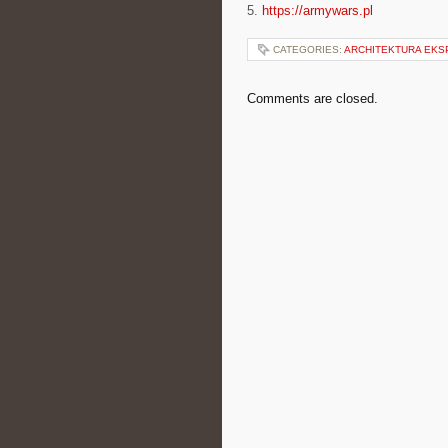
5.
https://armywars.pl
CATEGORIES:
ARCHITEKTURA EK
Comments are closed.