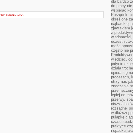
dla bardzo z
do pracy nie
wspierać kon
Porządek, ci
SPERYMENTALNA
określone za
najbardziej
zjawiskiem j
z produktywn
wiadomości, 
uczestnictw
może sprawia
często nie p
Produktywno
wiedzieć, co
jedynie szu
działa troch
opiera się na
procesach, k
utrzymać ja
znaczenia n
przemęczony
lepiej od mó
przerwy, spa
ciszy albo 
rozsądnej po
w dłuższej 
pułapkę ciąg
czasu spędzą
praktyce czę
i spadku ja