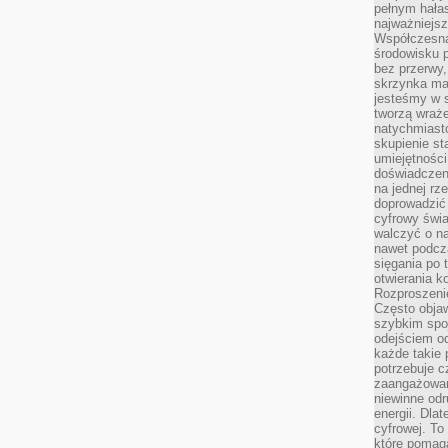
pełnym hała
najważniejsz
Współczesna
środowisku 
bez przerwy, 
skrzynka mai
jesteśmy w s
tworzą wraż
natychmiasto
skupienie st
umiejętności
doświadczeni
na jednej rz
doprowadzić 
cyfrowy świa
walczyć o n
nawet podcz
sięgania po 
otwierania k
Rozproszenie
Często obja
szybkim spo
odejściem o
każde takie 
potrzebuje c
zaangażowan
niewinne odr
energii. Dla
cyfrowej. To
które pomaga