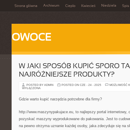
Archiwum
Niedziela
Strona główna
Ciepło
Kwiecień
Spis 
OWOCE
W JAKI SPOSÓB KUPIĆ SPORO TA
NAJRÓŻNIEJSZE PRODUKTY?
POSTED BY ADMIN
POSTED ON CZE - 24 - 2025
MOŻLIWOŚĆ 
WYŁĄCZONA
Gdzie warto kupić narzędzia potrzebne dla firmy?
http://www.maszynypakujace.eu, to najlepszy portal internetowy, 
pozyskać maszyny wyprodukowane do pakowania. Jest to cudowna
na pewno otrzyma uznanie każdej osoby, jaka zdecyduje się na sko