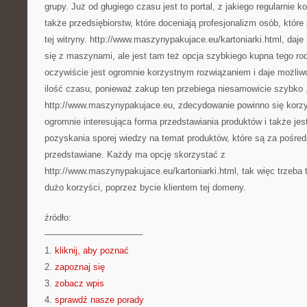
grupy. Już od gługiego czasu jest to portal, z jakiego regularnie k
także przedsiębiorstw, które doceniają profesjonalizm osób, któr
tej witryny. http://www.maszynypakujace.eu/kartoniarki.html, daje
się z maszynami, ale jest tam też opcja szybkiego kupna tego r
oczywiście jest ogromnie korzystnym rozwiązaniem i daje możli
ilość czasu, ponieważ zakup ten przebiega niesamowicie szybko . 
http://www.maszynypakujace.eu, zdecydowanie powinno się korzys
ogromnie interesująca forma przedstawiania produktów i także jes
pozyskania sporej wiedzy na temat produktów, które są za pośred
przedstawiane. Każdy ma opcję skorzystać z
http://www.maszynypakujace.eu/kartoniarki.html, tak więc trzeba 
dużo korzyści, poprzez bycie klientem tej domeny.
źródło:
———————————
1.
kliknij, aby poznać
2.
zapoznaj się
3.
zobacz wpis
4.
sprawdź nasze porady