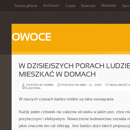
Archiwum
Niedziela
Strona główna
Ciepło
Kwiecień
Spis 
OWOCE
W DZISIEJSZYCH PORACH LUDZI
MIESZKAĆ W DOMACH
POSTED BY ADMIN
POSTED ON WRZ - 11 - 2025
MOŻLIWOŚĆ 
WYŁĄCZONA
W naszych czasach bardzo modne są takie rozwiązania
Każdy jeden człowiek nie zależnie od wieku w jakim jest, chce 
pożytecznym i efektywnym. Nowoczesne budownictwo zezwala na
jakie znacznie ten cel zbliżają. Jest bardzo dużo takich propozycj