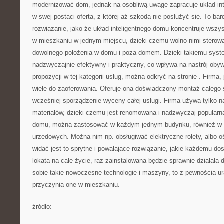
modernizować dom, jednak na osobliwą uwagę zapracuje układ int
w swej postaci oferta, z której aż szkoda nie posłużyć się. To bar
rozwiązanie, jako że układ inteligentnego domu koncentruje wszyst
w mieszkaniu w jednym miejscu, dzięki czemu wolno nimi stero
dowolnego położenia w domu i poza domem. Dzięki takiemu syst
nadzwyczajnie efektywny i praktyczny, co wpływa na nastrój obyw
propozycji w tej kategorii usług, można odkryć na stronie
. Firma,
wiele do zaoferowania. Oferuje ona doświadczony montaż całego 
wcześniej sporządzenie wyceny całej usługi. Firma używa tylko najl
materiałów, dzięki czemu jest renomowana i nadzwyczaj popularn
domu, można zastosować w każdym jednym budynku, również w
urzędowych. Można nim np. obsługiwać elektryczne rolety, albo o
widać jest to sprytne i powalające rozwiązanie, jakie każdemu do
lokata na całe życie, raz zainstalowana będzie sprawnie działała dł
sobie takie nowoczesne technologie i maszyny, to z pewnością ur
przyczynią one w mieszkaniu.
źródło:
———————————