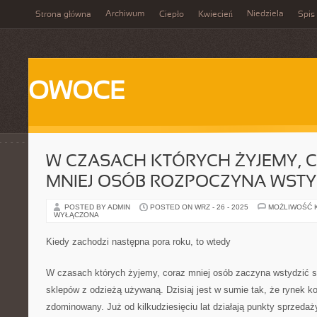
Archiwum
Niedziela
Strona główna
Ciepło
Kwiecień
Spis 
OWOCE
W CZASACH KTÓRYCH ŻYJEMY, 
MNIEJ OSÓB ROZPOCZYNA WSTYD
POSTED BY ADMIN
POSTED ON WRZ - 26 - 2025
MOŻLIWOŚĆ 
WYŁĄCZONA
Kiedy zachodzi następna pora roku, to wtedy
W czasach których żyjemy, coraz mniej osób zaczyna wstydzić si
sklepów z odzieżą używaną. Dzisiaj jest w sumie tak, że rynek ko
zdominowany. Już od kilkudziesięciu lat działają punkty sprzedaż