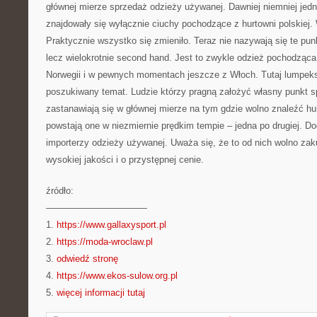
głównej mierze sprzedaż odzieży używanej. Dawniej niemniej jedn
znajdowały się wyłącznie ciuchy pochodzące z hurtowni polskiej. 
Praktycznie wszystko się zmieniło. Teraz nie nazywają się te pu
lecz wielokrotnie second hand. Jest to zwykle odzież pochodząca z 
Norwegii i w pewnych momentach jeszcze z Włoch. Tutaj lumpeks 
poszukiwany temat. Ludzie którzy pragną założyć własny punkt 
zastanawiają się w głównej mierze na tym gdzie wolno znaleźć hu
powstają one w niezmiernie prędkim tempie – jedna po drugiej. Do
importerzy odzieży używanej. Uważa się, że to od nich wolno zak
wysokiej jakości i o przystępnej cenie.
źródło:
———————————
1.
https://www.gallaxysport.pl
2.
https://moda-wroclaw.pl
3.
odwiedź stronę
4.
https://www.ekos-sulow.org.pl
5.
więcej informacji tutaj