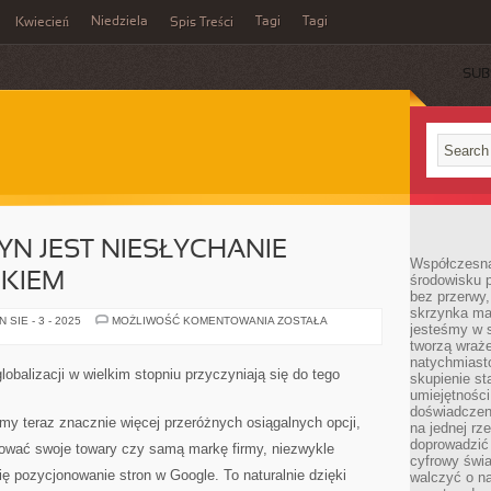
Niedziela
Tagi
Tagi
Kwiecień
Spis Treści
SUB
YN JEST NIESŁYCHANIE
Współczesna
KIEM
środowisku 
bez przerwy, 
skrzynka mai
TWORZENIE
SIE - 3 - 2025
MOŻLIWOŚĆ KOMENTOWANIA
ZOSTAŁA
jesteśmy w s
WITRYN
JEST
tworzą wraż
NIESŁYCHANIE
natychmiasto
WAŻNYM
lobalizacji w wielkim stopniu przyczyniają się do tego
skupienie st
CZYNNIKIEM
umiejętności
doświadczeni
my teraz znacznie więcej przeróżnych osiągalnych opcji,
na jednej rz
doprowadzić 
wać swoje towary czy samą markę firmy, niezwykle
cyfrowy świa
ę pozycjonowanie stron w Google. To naturalnie dzięki
walczyć o n