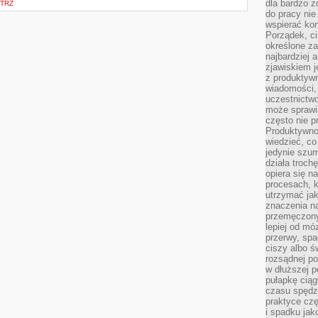
dla bardzo z
TRZ
do pracy nie
wspierać kon
Porządek, ci
określone za
najbardziej
zjawiskiem j
z produktywn
wiadomości, 
uczestnictw
może sprawia
często nie p
Produktywno
wiedzieć, co
jedynie szu
działa troch
opiera się na
procesach, k
utrzymać ja
znaczenia n
przemęczony
lepiej od mó
przerwy, spa
ciszy albo 
rozsądnej po
w dłuższej 
pułapkę ciąg
czasu spędzą
praktyce czę
i spadku ja