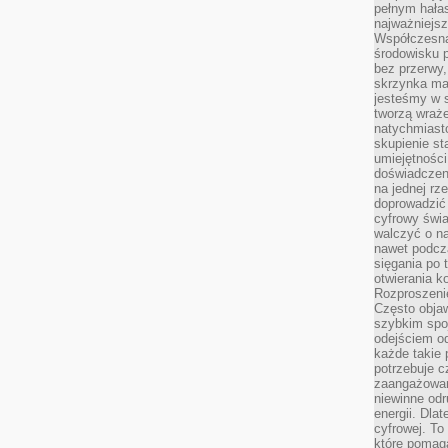
pełnym hała
najważniejsz
Współczesna
środowisku 
bez przerwy, 
skrzynka mai
jesteśmy w s
tworzą wraż
natychmiasto
skupienie st
umiejętności
doświadczeni
na jednej rz
doprowadzić 
cyfrowy świa
walczyć o n
nawet podcz
sięgania po 
otwierania k
Rozproszenie
Często obja
szybkim spo
odejściem o
każde takie 
potrzebuje c
zaangażowan
niewinne odr
energii. Dla
cyfrowej. To
które pomaga