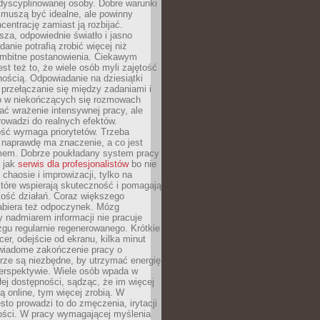
dyscyplinowanej osoby. Dobre warunki
 muszą być idealne, ale powinny
centrację zamiast ją rozbijać.
sza, odpowiednie światło i jasno
danie potrafią zrobić więcej niż
 ambitne postanowienia. Ciekawym
est też to, że wiele osób myli zajętość
ością. Odpowiadanie na dziesiątki
przełączanie się między zadaniami i
o w niekończących się rozmowach
ć wrażenie intensywnej pracy, ale
rowadzi do realnych efektów.
ść wymaga priorytetów. Trzeba
 naprawdę ma znaczenie, a co jest
mem. Dobrze poukładany system pracy
ę jak
serwis dla profesjonalistów
bo nie
 chaosie i improwizacji, tylko na
tóre wspierają skuteczność i pomagają
kość działań. Coraz większego
abiera też odpoczynek. Mózg
 nadmiarem informacji nie pracuje
zgu regularnie regenerowanego. Krótkie
cer, odejście od ekranu, kilka minut
świadome zakończenie pracy o
rze są niezbędne, by utrzymać energię
perspektywie. Wiele osób wpada w
łej dostępności, sądząc, że im więcej
 online, tym więcej zrobią. W
sto prowadzi to do zmęczenia, irytacji
kości. W pracy wymagającej myślenia