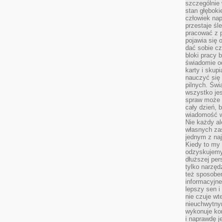
szczególnie
stan głęboki
człowiek nap
przestaje śl
pracować z 
pojawia się 
dać sobie cz
bloki pracy 
świadomie o
karty i skup
nauczyć się
pilnych. Świ
wszystko je
spraw może 
cały dzień, 
wiadomość w
Nie każdy al
własnych za
jednym z na
Kiedy to my
odzyskujemy
dłuższej per
tylko narzęd
też sposobe
informacyjne
lepszy sen i
nie czuje wt
nieuchwytny
wykonuje kon
i naprawdę j