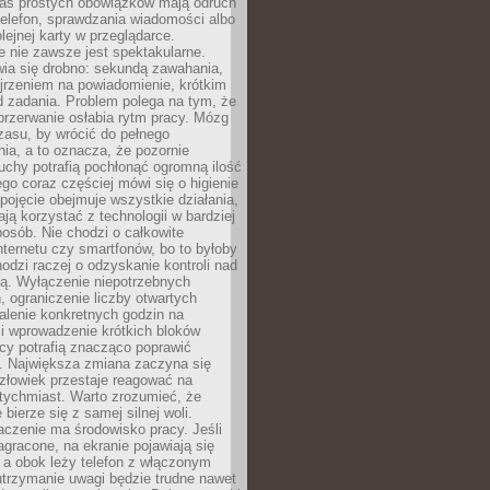
as prostych obowiązków mają odruch
telefon, sprawdzania wiadomości albo
olejnej karty w przeglądarce.
 nie zawsze jest spektakularne.
wia się drobno: sekundą zawahania,
jrzeniem na powiadomienie, krótkim
d zadania. Problem polega na tym, że
przerwanie osłabia rytm pracy. Mózg
zasu, by wrócić do pełnego
ia, a to oznacza, że pozornie
uchy potrafią pochłonąć ogromną ilość
tego coraz częściej mówi się o higienie
 pojęcie obejmuje wszystkie działania,
ją korzystać z technologii w bardziej
osób. Nie chodzi o całkowite
nternetu czy smartfonów, bo to byłoby
hodzi raczej o odzyskanie kontroli nad
ą. Wyłączenie niepotrzebnych
 ograniczenie liczby otwartych
stalenie konkretnych godzin na
i wprowadzenie krótkich bloków
acy potrafią znacząco poprawić
. Największa zmiana zaczyna się
złowiek przestaje reagować na
tychmiast. Warto zrozumieć, że
 bierze się z samej silnej woli.
czenie ma środowisko pracy. Jeśli
zagracone, na ekranie pojawiają się
y, a obok leży telefon z włączonym
utrzymanie uwagi będzie trudne nawet