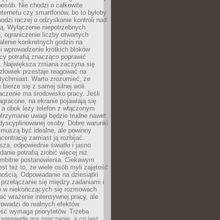
osób. Nie chodzi o całkowite
nternetu czy smartfonów, bo to byłoby
hodzi raczej o odzyskanie kontroli nad
ą. Wyłączenie niepotrzebnych
 ograniczenie liczby otwartych
stalenie konkretnych godzin na
i wprowadzenie krótkich bloków
acy potrafią znacząco poprawić
. Największa zmiana zaczyna się
złowiek przestaje reagować na
tychmiast. Warto zrozumieć, że
 bierze się z samej silnej woli.
czenie ma środowisko pracy. Jeśli
zagracone, na ekranie pojawiają się
y, a obok leży telefon z włączonym
utrzymanie uwagi będzie trudne nawet
dyscyplinowanej osoby. Dobre warunki
 muszą być idealne, ale powinny
centrację zamiast ją rozbijać.
sza, odpowiednie światło i jasno
danie potrafią zrobić więcej niż
 ambitne postanowienia. Ciekawym
est też to, że wiele osób myli zajętość
ością. Odpowiadanie na dziesiątki
przełączanie się między zadaniami i
o w niekończących się rozmowach
ć wrażenie intensywnej pracy, ale
rowadzi do realnych efektów.
ść wymaga priorytetów. Trzeba
 naprawdę ma znaczenie, a co jest