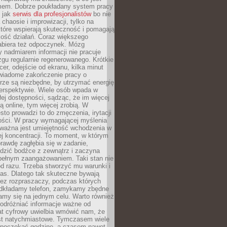
mem. Dobrze poukładany system pracy
ę jak
serwis dla profesjonalistów
bo nie
 chaosie i improwizacji, tylko na
tóre wspierają skuteczność i pomagają
kość działań. Coraz większego
abiera też odpoczynek. Mózg
 nadmiarem informacji nie pracuje
zgu regularnie regenerowanego. Krótkie
cer, odejście od ekranu, kilka minut
świadome zakończenie pracy o
rze są niezbędne, by utrzymać energię
perspektywie. Wiele osób wpada w
łej dostępności, sądząc, że im więcej
 online, tym więcej zrobią. W
sto prowadzi to do zmęczenia, irytacji
kości. W pracy wymagającej myślenia
 ważna jest umiejętność wchodzenia w
ej koncentracji. To moment, w którym
rawdę zagłębia się w zadanie,
edzić bodźce z zewnątrz i zaczyna
pełnym zaangażowaniem. Taki stan nie
od razu. Trzeba stworzyć mu warunki i
as. Dlatego tak skuteczne bywają
bez rozpraszaczy, podczas których
dkładamy telefon, zamykamy zbędne
iamy się na jednym celu. Warto również
 odróżniać informacje ważne od
at cyfrowy uwielbia wmówić nam, że
st natychmiastowe. Tymczasem wiele
poczekać godzinę, a czasem nawet