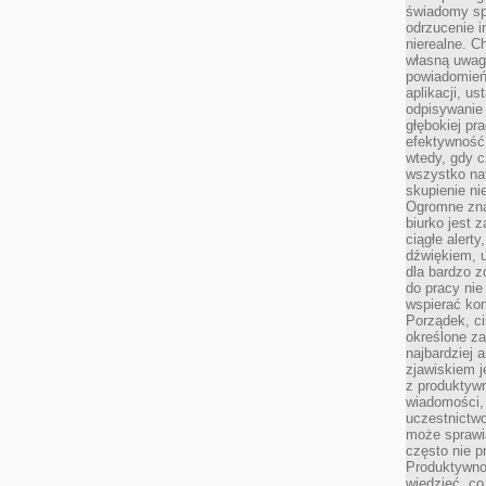
świadomy sp
odrzucenie i
nierealne. C
własną uwag
powiadomień,
aplikacji, u
odpisywanie 
głębokiej pr
efektywność
wtedy, gdy c
wszystko na
skupienie nie
Ogromne zna
biurko jest 
ciągłe alert
dźwiękiem, 
dla bardzo z
do pracy nie
wspierać kon
Porządek, ci
określone za
najbardziej
zjawiskiem j
z produktywn
wiadomości, 
uczestnictw
może sprawia
często nie p
Produktywno
wiedzieć, co