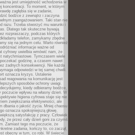
 ważna jest umiejętność wchodzenia w
ej koncentracji. To moment, w którym
rawdę zagłębia się w zadanie,
edzić bodźce z zewnątrz i zaczyna
pełnym zaangażowaniem. Taki stan nie
od razu. Trzeba stworzyć mu warunki i
as. Dlatego tak skuteczne bywają
bez rozpraszaczy, podczas których
dkładamy telefon, zamykamy zbędne
iamy się na jednym celu. Warto również
 odróżniać informacje ważne od
at cyfrowy uwielbia wmówić nam, że
st natychmiastowe. Tymczasem wiele
poczekać godzinę, a czasem nawet
bez żadnych konsekwencji. Nie każda
ymaga odpowiedzi w tej samej chwili.
ert oznacza kryzys. Ustalenie
sad reagowania na komunikację jest
jlepszych sposobów ochrony uwagi.
 decydujemy, kiedy odbieramy bodźce,
 poczucie wpływu na własny dzień. W
spektywie higiena cyfrowa staje się nie
ziem zwiększania efektywności, ale
m dbania o jakość życia. Mniej chaosu
go oznacza spokojniejszą głowę,
 większą satysfakcję z pracy. Człowiek
edy, że przez cały dzień goni za czymś
m. Zamiast tego ma poczucie, że
kretne zadania, kończy to, co zaczął,
est obecny w tym, co robi. W świecie