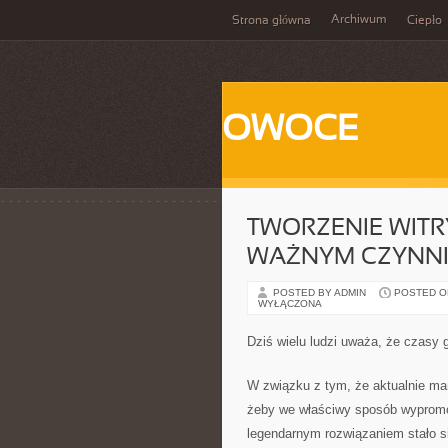
Archiwum
Strona główna
Ciepło
OWOCE
TWORZENIE WITR
WAŻNYM CZYNNI
POSTED BY ADMIN
POSTED ON 
WYŁĄCZONA
Dziś wielu ludzi uważa, że czasy g
W związku z tym, że aktualnie ma
żeby we właściwy sposób wypromo
legendarnym rozwiązaniem stało si