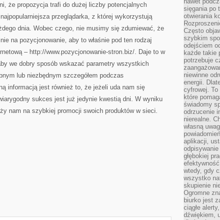
nawet podcz
, że propozycja trafi do dużej liczby potencjalnych
sięgania po 
otwierania k
najpopularniejsza przeglądarka, z której wykorzystują
Rozproszenie
ażdego dnia. Wobec czego, nie musimy się zdumiewać, że
Często obja
szybkim spo
lnie na pozycjonowanie, aby to właśnie pod ten rodzaj
odejściem o
netową – http://www.pozycjonowanie-stron.biz/. Daje to w
każde takie 
potrzebuje c
 aby we dobry sposób wskazać parametry wszystkich
zaangażowan
niewinne odr
rzebnym lub niezbędnym szczegółem podczas
energii. Dla
 informacją jest również to, że jeżeli uda nam się
cyfrowej. To
które pomaga
 wiarygodny sukces jest już jedynie kwestią dni. W wyniku
świadomy sp
leży nam na szybkiej promocji swoich produktów w sieci.
odrzucenie i
nierealne. C
własną uwag
powiadomień,
aplikacji, u
odpisywanie 
głębokiej pr
efektywność
wtedy, gdy c
wszystko na
skupienie nie
Ogromne zna
biurko jest 
ciągłe alert
dźwiękiem, 