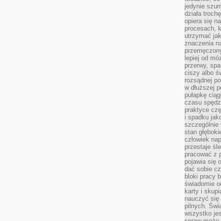
jedynie szu
działa troch
opiera się na
procesach, k
utrzymać ja
znaczenia n
przemęczony
lepiej od mó
przerwy, spa
ciszy albo 
rozsądnej po
w dłuższej 
pułapkę ciąg
czasu spędzą
praktyce czę
i spadku ja
szczególnie
stan głęboki
człowiek nap
przestaje śl
pracować z 
pojawia się 
dać sobie cz
bloki pracy 
świadomie o
karty i skup
nauczyć się
pilnych. Świ
wszystko je
spraw może 