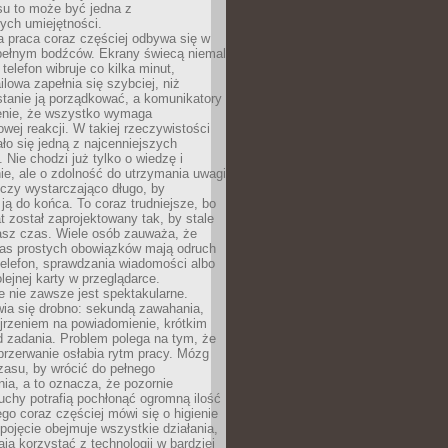
su to może być jedna z
ych umiejętności.
 praca coraz częściej odbywa się w
pełnym bodźców. Ekrany świecą niemal
telefon wibruje co kilka minut,
lowa zapełnia się szybciej, niż
tanie ją porządkować, a komunikatory
enie, że wszystko wymaga
wej reakcji. W takiej rzeczywistości
ało się jedną z najcenniejszych
. Nie chodzi już tylko o wiedzę i
e, ale o zdolność do utrzymania uwagi
eczy wystarczająco długo, by
ją do końca. To coraz trudniejsze, bo
t został zaprojektowany tak, by stale
asz czas. Wiele osób zauważa, że
as prostych obowiązków mają odruch
telefon, sprawdzania wiadomości albo
olejnej karty w przeglądarce.
 nie zawsze jest spektakularne.
wia się drobno: sekundą zawahania,
jrzeniem na powiadomienie, krótkim
d zadania. Problem polega na tym, że
przerwanie osłabia rytm pracy. Mózg
zasu, by wrócić do pełnego
ia, a to oznacza, że pozornie
uchy potrafią pochłonąć ogromną ilość
tego coraz częściej mówi się o higienie
 pojęcie obejmuje wszystkie działania,
ją korzystać z technologii w bardziej