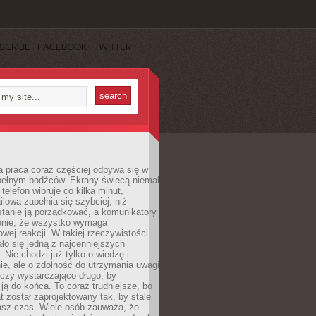
SCRIBE
FACEBOOK
TWITTER
 praca coraz częściej odbywa się w
pełnym bodźców. Ekrany świecą niemal
telefon wibruje co kilka minut,
lowa zapełnia się szybciej, niż
tanie ją porządkować, a komunikatory
enie, że wszystko wymaga
wej reakcji. W takiej rzeczywistości
ało się jedną z najcenniejszych
. Nie chodzi już tylko o wiedzę i
e, ale o zdolność do utrzymania uwagi
eczy wystarczająco długo, by
ją do końca. To coraz trudniejsze, bo
t został zaprojektowany tak, by stale
asz czas. Wiele osób zauważa, że