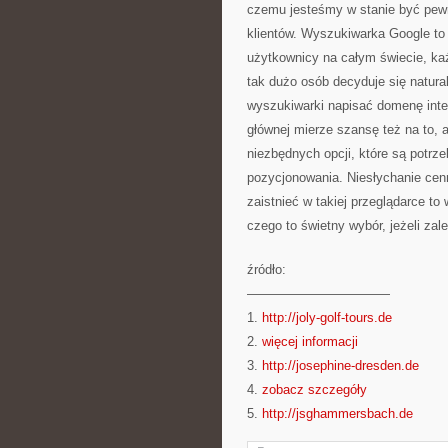
czemu jesteśmy w stanie być pewni
klientów. Wyszukiwarka Google to 
użytkownicy na całym świecie, k
tak dużo osób decyduje się natura
wyszukiwarki napisać domenę inter
głównej mierze szansę też na to,
niezbędnych opcji, które są pot
pozycjonowania. Niesłychanie cenną
zaistnieć w takiej przeglądarce to
czego to świetny wybór, jeżeli za
źródło:
———————————
1.
http://joly-golf-tours.de
2.
więcej informacji
3.
http://josephine-dresden.de
4.
zobacz szczegóły
5.
http://jsghammersbach.de