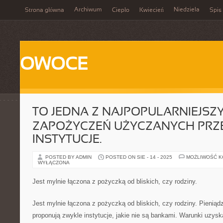
Archiwum
Niedziela
Strona główna
Ciepło
Kwiecień
Spis 
OWOCE
TO JEDNA Z NAJPOPULARNIEJSZ
ZAPOŻYCZEŃ UŻYCZANYCH PRZ
INSTYTUCJE.
POSTED BY ADMIN
POSTED ON SIE - 14 - 2025
MOŻLIWOŚĆ 
WYŁĄCZONA
Jest mylnie łączona z pożyczką od bliskich, czy rodziny.
Jest mylnie łączona z pożyczką od bliskich, czy rodziny. Pieniąd
proponują zwykle instytucje, jakie nie są bankami. Warunki uzysk