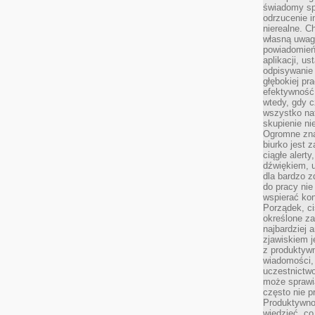
świadomy sp
odrzucenie i
nierealne. C
własną uwag
powiadomień,
aplikacji, u
odpisywanie 
głębokiej pr
efektywność
wtedy, gdy c
wszystko na
skupienie nie
Ogromne zna
biurko jest 
ciągłe alert
dźwiękiem, 
dla bardzo z
do pracy nie
wspierać kon
Porządek, ci
określone za
najbardziej
zjawiskiem j
z produktywn
wiadomości, 
uczestnictw
może sprawia
często nie p
Produktywno
wiedzieć, co