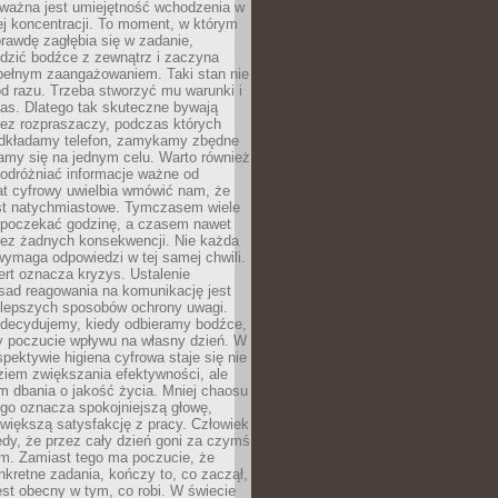
 ważna jest umiejętność wchodzenia w
ej koncentracji. To moment, w którym
rawdę zagłębia się w zadanie,
edzić bodźce z zewnątrz i zaczyna
pełnym zaangażowaniem. Taki stan nie
od razu. Trzeba stworzyć mu warunki i
as. Dlatego tak skuteczne bywają
bez rozpraszaczy, podczas których
dkładamy telefon, zamykamy zbędne
iamy się na jednym celu. Warto również
 odróżniać informacje ważne od
at cyfrowy uwielbia wmówić nam, że
st natychmiastowe. Tymczasem wiele
poczekać godzinę, a czasem nawet
bez żadnych konsekwencji. Nie każda
ymaga odpowiedzi w tej samej chwili.
ert oznacza kryzys. Ustalenie
sad reagowania na komunikację jest
jlepszych sposobów ochrony uwagi.
 decydujemy, kiedy odbieramy bodźce,
 poczucie wpływu na własny dzień. W
spektywie higiena cyfrowa staje się nie
ziem zwiększania efektywności, ale
m dbania o jakość życia. Mniej chaosu
go oznacza spokojniejszą głowę,
 większą satysfakcję z pracy. Człowiek
edy, że przez cały dzień goni za czymś
m. Zamiast tego ma poczucie, że
kretne zadania, kończy to, co zaczął,
est obecny w tym, co robi. W świecie