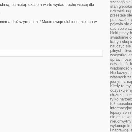
szczególnie
chnią, pamiętaj: czasem warto wydać trochę więcej dla
stan głęboki
człowiek nap
.
przestaje śl
pracować z 
tanim a droższym sushi? Macie swoje ulubione miejsca w
pojawia się 
dać sobie cz
bloki pracy 
świadomie o
karty i skup
nauczyć się
pilnych. Świ
wszystko je
spraw może 
cały dzień, 
wiadomość w
Nie każdy al
własnych za
jednym z na
Kiedy to my
odzyskujemy
dłuższej per
tylko narzęd
też sposobe
informacyjne
lepszy sen i
nie czuje wt
nieuchwytny
wykonuje kon
i naprawdę j