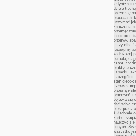
jedynie szu
działa troch
opiera się na
procesach, k
utrzymać ja
znaczenia n
przemęczony
lepiej od mó
przerwy, spa
ciszy albo 
rozsądnej po
w dłuższej 
pułapkę ciąg
czasu spędzą
praktyce czę
i spadku ja
szczególnie
stan głęboki
człowiek nap
przestaje śl
pracować z 
pojawia się 
dać sobie cz
bloki pracy 
świadomie o
karty i skup
nauczyć się
pilnych. Świ
wszystko je
spraw może 