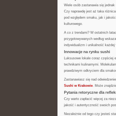
Wiele osób zastanawia się jedna
Czy naprawdę jest aż taka różnic
pod względem smaku, jak i jakości
kulturowego.
A co z trendami? W ostatnich lat
przygotowywanych według wskazań
indywidualizm i unikalność każdej 
Innowacje na rynku sushi
Luksusowe lokale coraz częściej 
technikami kulinarnymi. Molekula
prawdziwym odkryciem dla smako
Zastanawiasz się nad odwiedzenie
Sushi w Krakowie
. Może znajdzie
Pytania retoryczne dla reflek
Czy warto zapłacić więcej za nie
jakość i autentyczność swoich po
Niezależnie od tego czy jesteś st