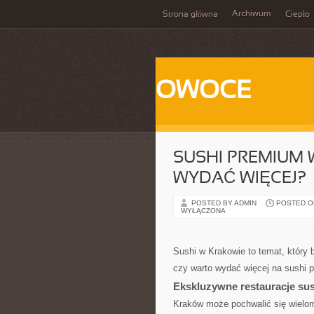
Archiwum
Strona główna
Ciepło
OWOCE
SUSHI PREMIUM 
WYDAĆ WIĘCEJ?
POSTED BY ADMIN
POSTED ON
WYŁĄCZONA
Sushi w Krakowie to temat, który 
czy warto wydać więcej na sushi 
Ekskluzywne restauracje su
Kraków może pochwalić się wieloma