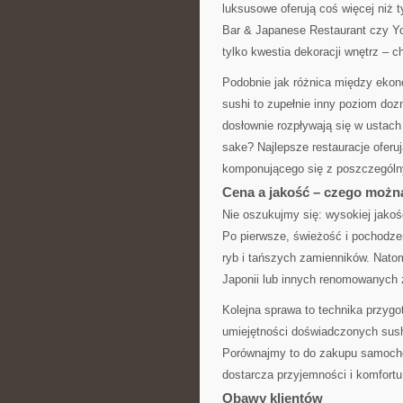
luksusowe oferują coś więcej niż 
Bar & Japanese Restaurant czy Yo
tylko kwestia dekoracji wnętrz – c
Podobnie jak różnica między ekon
sushi to zupełnie inny poziom doz
dosłownie rozpływają się w ustach
sake? Najlepsze restauracje oferuj
komponującego się z poszczególny
Cena a jakość – czego możn
Nie oszukujmy się: wysokiej jakośc
Po pierwsze, świeżość i pochodze
ryb i tańszych zamienników. Nato
Japonii lub innych renomowanych 
Kolejna sprawa to technika przygo
umiejętności doświadczonych sush
Porównajmy to do zakupu samochod
dostarcza przyjemności i komfort
Obawy klientów