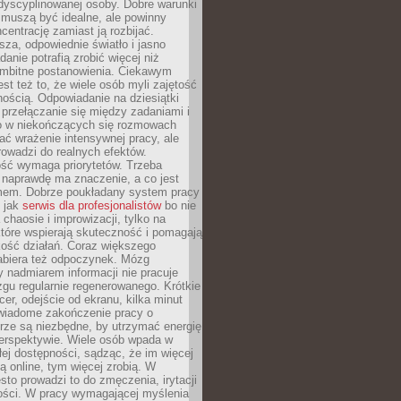
dyscyplinowanej osoby. Dobre warunki
 muszą być idealne, ale powinny
centrację zamiast ją rozbijać.
sza, odpowiednie światło i jasno
danie potrafią zrobić więcej niż
 ambitne postanowienia. Ciekawym
est też to, że wiele osób myli zajętość
ością. Odpowiadanie na dziesiątki
przełączanie się między zadaniami i
o w niekończących się rozmowach
ć wrażenie intensywnej pracy, ale
rowadzi do realnych efektów.
ść wymaga priorytetów. Trzeba
 naprawdę ma znaczenie, a co jest
mem. Dobrze poukładany system pracy
ę jak
serwis dla profesjonalistów
bo nie
 chaosie i improwizacji, tylko na
tóre wspierają skuteczność i pomagają
kość działań. Coraz większego
abiera też odpoczynek. Mózg
 nadmiarem informacji nie pracuje
zgu regularnie regenerowanego. Krótkie
cer, odejście od ekranu, kilka minut
świadome zakończenie pracy o
rze są niezbędne, by utrzymać energię
perspektywie. Wiele osób wpada w
łej dostępności, sądząc, że im więcej
 online, tym więcej zrobią. W
sto prowadzi to do zmęczenia, irytacji
kości. W pracy wymagającej myślenia