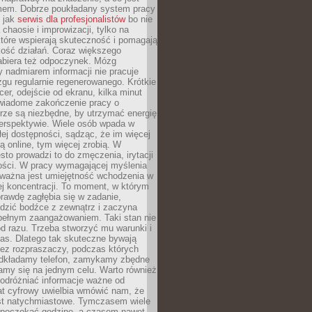
mem. Dobrze poukładany system pracy
ę jak
serwis dla profesjonalistów
bo nie
 chaosie i improwizacji, tylko na
tóre wspierają skuteczność i pomagają
kość działań. Coraz większego
abiera też odpoczynek. Mózg
 nadmiarem informacji nie pracuje
zgu regularnie regenerowanego. Krótkie
cer, odejście od ekranu, kilka minut
świadome zakończenie pracy o
rze są niezbędne, by utrzymać energię
perspektywie. Wiele osób wpada w
łej dostępności, sądząc, że im więcej
 online, tym więcej zrobią. W
sto prowadzi to do zmęczenia, irytacji
kości. W pracy wymagającej myślenia
 ważna jest umiejętność wchodzenia w
ej koncentracji. To moment, w którym
rawdę zagłębia się w zadanie,
edzić bodźce z zewnątrz i zaczyna
pełnym zaangażowaniem. Taki stan nie
od razu. Trzeba stworzyć mu warunki i
as. Dlatego tak skuteczne bywają
bez rozpraszaczy, podczas których
dkładamy telefon, zamykamy zbędne
iamy się na jednym celu. Warto również
 odróżniać informacje ważne od
at cyfrowy uwielbia wmówić nam, że
st natychmiastowe. Tymczasem wiele
poczekać godzinę, a czasem nawet