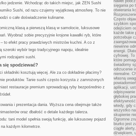
nawet podcz
tylko jedzenie. Wchodząc do takich miejsc, jak ZEN Sushi
sięgania po 
otwierania k
umiko Sushi, od razu czujemy wyjątkową atmosferę. To nie
Rozproszenie
hodzi o całe doświadczenie kulinarne.
Często obja
szybkim spo
omiczną klasą a pierwszą klasą w samolocie, luksusowe
odejściem o
każde takie 
nań. Wyobraź sobie precyzyjnie krojone kawałki ryb, które
potrzebuje c
zaangażowan
 – to efekt pracy prawdziwych mistrzów kuchni. A co z
niewinne odr
ą szeroki wybór tego tradycyjnego napoju, idealnie
energii. Dla
cyfrowej. To
mi rodzajami sushi.
które pomaga
a się spodziewać?
świadomy sp
odrzucenie i
i składniki kosztują więcej. Ale za co dokładnie płacimy?
nierealne. C
własną uwag
nie produktów. Tanie sushi często korzysta z zamrożonych
powiadomień,
miast restauracje premium sprowadzają ryby bezpośrednio z
aplikacji, u
odpisywanie 
źródeł.
głębokiej pr
efektywność
towania i prezentacja dania. Wyższa cena obejmuje także
wtedy, gdy c
wszystko na
imasterów oraz dbałość o detale każdego talerza.
skupienie nie
u: tani model spełnia swoją funkcję, ale luksusowy pojazd
Ogromne zna
biurko jest 
u na każdym kilometrze.
ciągłe alert
dźwiękiem, 