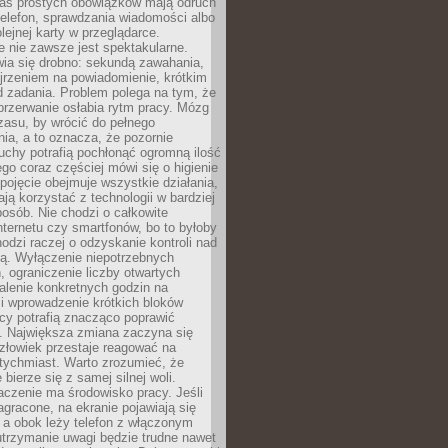
as prostych obowiązków mają odruch
telefon, sprawdzania wiadomości albo
olejnej karty w przeglądarce.
 nie zawsze jest spektakularne.
wia się drobno: sekundą zawahania,
jrzeniem na powiadomienie, krótkim
d zadania. Problem polega na tym, że
przerwanie osłabia rytm pracy. Mózg
zasu, by wrócić do pełnego
ia, a to oznacza, że pozornie
uchy potrafią pochłonąć ogromną ilość
tego coraz częściej mówi się o higienie
 pojęcie obejmuje wszystkie działania,
ją korzystać z technologii w bardziej
osób. Nie chodzi o całkowite
nternetu czy smartfonów, bo to byłoby
hodzi raczej o odzyskanie kontroli nad
ą. Wyłączenie niepotrzebnych
 ograniczenie liczby otwartych
stalenie konkretnych godzin na
i wprowadzenie krótkich bloków
acy potrafią znacząco poprawić
. Największa zmiana zaczyna się
złowiek przestaje reagować na
tychmiast. Warto zrozumieć, że
 bierze się z samej silnej woli.
czenie ma środowisko pracy. Jeśli
zagracone, na ekranie pojawiają się
y, a obok leży telefon z włączonym
utrzymanie uwagi będzie trudne nawet