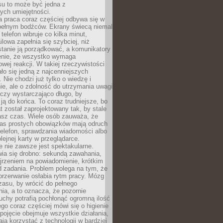
su to może być jedna z
ych umiejętności.
 praca coraz częściej odbywa się w
pełnym bodźców. Ekrany świecą niemal
telefon wibruje co kilka minut,
lowa zapełnia się szybciej, niż
tanie ją porządkować, a komunikatory
enie, że wszystko wymaga
wej reakcji. W takiej rzeczywistości
ało się jedną z najcenniejszych
. Nie chodzi już tylko o wiedzę i
e, ale o zdolność do utrzymania uwagi
eczy wystarczająco długo, by
ją do końca. To coraz trudniejsze, bo
t został zaprojektowany tak, by stale
asz czas. Wiele osób zauważa, że
as prostych obowiązków mają odruch
telefon, sprawdzania wiadomości albo
olejnej karty w przeglądarce.
 nie zawsze jest spektakularne.
wia się drobno: sekundą zawahania,
jrzeniem na powiadomienie, krótkim
d zadania. Problem polega na tym, że
przerwanie osłabia rytm pracy. Mózg
zasu, by wrócić do pełnego
ia, a to oznacza, że pozornie
uchy potrafią pochłonąć ogromną ilość
tego coraz częściej mówi się o higienie
 pojęcie obejmuje wszystkie działania,
ją korzystać z technologii w bardziej