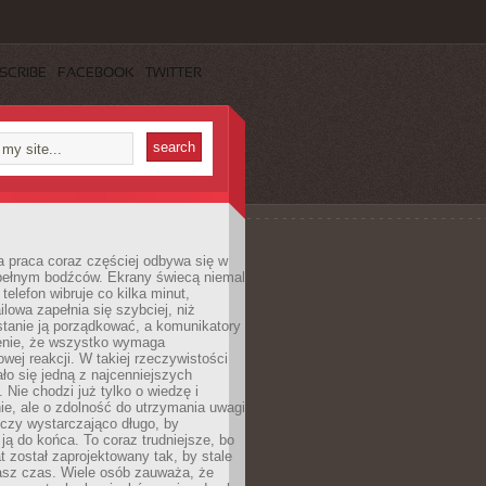
SCRIBE
FACEBOOK
TWITTER
 praca coraz częściej odbywa się w
pełnym bodźców. Ekrany świecą niemal
telefon wibruje co kilka minut,
lowa zapełnia się szybciej, niż
tanie ją porządkować, a komunikatory
enie, że wszystko wymaga
wej reakcji. W takiej rzeczywistości
ało się jedną z najcenniejszych
. Nie chodzi już tylko o wiedzę i
e, ale o zdolność do utrzymania uwagi
eczy wystarczająco długo, by
ją do końca. To coraz trudniejsze, bo
t został zaprojektowany tak, by stale
asz czas. Wiele osób zauważa, że