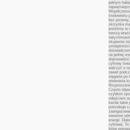
pełnym hała
najważniejsz
Współczesna
środowisku 
bez przerwy, 
skrzynka mai
jesteśmy w s
tworzą wraż
natychmiasto
skupienie st
umiejętności
doświadczeni
na jednej rz
doprowadzić 
cyfrowy świa
walczyć o n
nawet podcz
sięgania po 
otwierania k
Rozproszenie
Często obja
szybkim spo
odejściem o
każde takie 
potrzebuje c
zaangażowan
niewinne odr
energii. Dla
cyfrowej. To
które pomaga