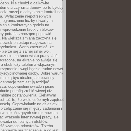
osób. Nie chodzi o całkowite
nternetu czy smartfonów, bo to byłoby
hodzi raczej o odzyskanie kontroli nad
ą. Wyłączenie niepotrzebnych
 ograniczenie liczby otwartych
stalenie konkretnych godzin na
i wprowadzenie krótkich bloków
acy potrafią znacząco poprawić
. Największa zmiana zaczyna się
złowiek przestaje reagować na
tychmiast. Warto zrozumieć, że
 bierze się z samej silnej woli.
czenie ma środowisko pracy. Jeśli
zagracone, na ekranie pojawiają się
y, a obok leży telefon z włączonym
utrzymanie uwagi będzie trudne nawet
dyscyplinowanej osoby. Dobre warunki
 muszą być idealne, ale powinny
centrację zamiast ją rozbijać.
sza, odpowiednie światło i jasno
danie potrafią zrobić więcej niż
 ambitne postanowienia. Ciekawym
est też to, że wiele osób myli zajętość
ością. Odpowiadanie na dziesiątki
przełączanie się między zadaniami i
o w niekończących się rozmowach
ć wrażenie intensywnej pracy, ale
rowadzi do realnych efektów.
ść wymaga priorytetów. Trzeba
 naprawdę ma znaczenie, a co jest