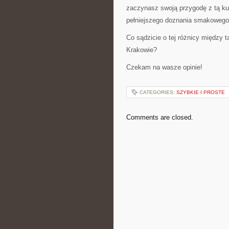
zaczynasz swoją przygodę z tą ku
pełniejszego doznania smakowego
Co sądzicie o tej różnicy między 
Krakowie?
Czekam na wasze opinie!
CATEGORIES:
SZYBKIE I PROSTE
Comments are closed.