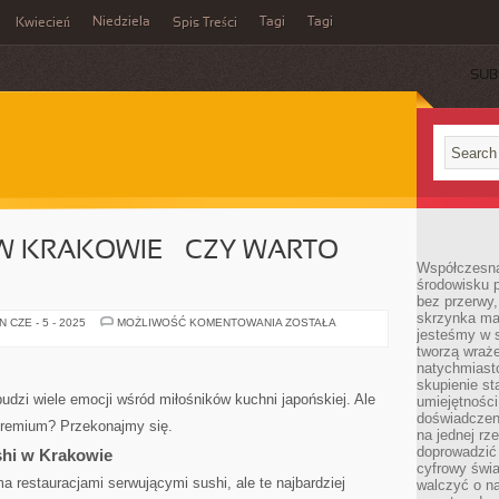
Niedziela
Tagi
Tagi
Kwiecień
Spis Treści
SUB
W KRAKOWIE – CZY WARTO
Współczesna
środowisku 
bez przerwy, 
skrzynka mai
SUSHI
 CZE - 5 - 2025
MOŻLIWOŚĆ KOMENTOWANIA
ZOSTAŁA
jesteśmy w s
PREMIUM
W
tworzą wraż
KRAKOWIE
natychmiasto
–
CZY
skupienie st
WARTO
budzi wiele emocji wśród miłośników kuchni japońskiej. Ale
umiejętności
WYDAĆ
doświadczeni
WIĘCEJ?
premium? Przekonajmy się.
na jednej rz
doprowadzić 
shi w Krakowie
cyfrowy świa
 restauracjami serwującymi sushi, ale te najbardziej
walczyć o n