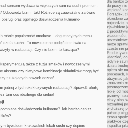
dla bardzo z
k nad sensem wydawania większych sum na sushi premium.
do pracy nie
wspierać kon
a? Odpowiedź brzmi: tak! Różnice są zauważalne zarówno
Porządek, ci
określone za
 obsługi oraz ogólnego doświadczenia kulinarno-
najbardziej
zjawiskiem j
z produktywn
wiadomości, 
ach rośnie popularność omakase – degustacyjnych menu
uczestnictw
 szefa kuchni. To nowoczesne podejście stawia na
może sprawia
często nie p
wizyty w restauracji. Czy nie brzmi to kusząco?
Produktywno
wiedzieć, co
jedynie szu
eksperymentują także z fuzją smaków i nowoczesnymi
działa troch
opiera się na
rne akcenty czy nietypowe kombinacje składników mogą być
procesach, k
szy szukających nowych doznań.
utrzymać ja
znaczenia n
przemęczony
m jednej z tych ekskluzywnych restauracji? Sprawdź ofertę
lepiej od mó
sz tam coś idealnego dla siebie!
przerwy, spa
ciszy albo 
sji
rozsądnej po
w dłuższej 
zapomniane doświadczenia kulinarne? Jak bardzo cenisz
pułapkę ciąg
siłków?
czasu spędzą
praktyce czę
ałym bywalcem krakowskich lokali sushi czy dopiero
i spadku ja