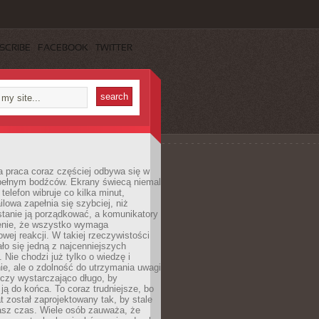
SCRIBE
FACEBOOK
TWITTER
 praca coraz częściej odbywa się w
pełnym bodźców. Ekrany świecą niemal
telefon wibruje co kilka minut,
lowa zapełnia się szybciej, niż
tanie ją porządkować, a komunikatory
enie, że wszystko wymaga
wej reakcji. W takiej rzeczywistości
ało się jedną z najcenniejszych
. Nie chodzi już tylko o wiedzę i
e, ale o zdolność do utrzymania uwagi
eczy wystarczająco długo, by
ją do końca. To coraz trudniejsze, bo
t został zaprojektowany tak, by stale
asz czas. Wiele osób zauważa, że