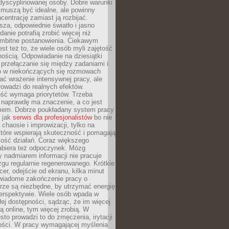
dyscyplinowanej osoby. Dobre warunki
 muszą być idealne, ale powinny
centrację zamiast ją rozbijać.
sza, odpowiednie światło i jasno
danie potrafią zrobić więcej niż
 ambitne postanowienia. Ciekawym
est też to, że wiele osób myli zajętość
ością. Odpowiadanie na dziesiątki
przełączanie się między zadaniami i
o w niekończących się rozmowach
ć wrażenie intensywnej pracy, ale
rowadzi do realnych efektów.
ść wymaga priorytetów. Trzeba
 naprawdę ma znaczenie, a co jest
mem. Dobrze poukładany system pracy
ę jak
serwis dla profesjonalistów
bo nie
 chaosie i improwizacji, tylko na
tóre wspierają skuteczność i pomagają
kość działań. Coraz większego
abiera też odpoczynek. Mózg
 nadmiarem informacji nie pracuje
zgu regularnie regenerowanego. Krótkie
cer, odejście od ekranu, kilka minut
świadome zakończenie pracy o
rze są niezbędne, by utrzymać energię
perspektywie. Wiele osób wpada w
łej dostępności, sądząc, że im więcej
 online, tym więcej zrobią. W
sto prowadzi to do zmęczenia, irytacji
kości. W pracy wymagającej myślenia