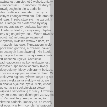
 ważna jest umiejętność wchodzenia w
ej koncentracji. To moment, w którym
rawdę zagłębia się w zadanie,
edzić bodźce z zewnątrz i zaczyna
pełnym zaangażowaniem. Taki stan nie
od razu. Trzeba stworzyć mu warunki i
as. Dlatego tak skuteczne bywają
bez rozpraszaczy, podczas których
dkładamy telefon, zamykamy zbędne
iamy się na jednym celu. Warto również
 odróżniać informacje ważne od
at cyfrowy uwielbia wmówić nam, że
st natychmiastowe. Tymczasem wiele
poczekać godzinę, a czasem nawet
bez żadnych konsekwencji. Nie każda
ymaga odpowiedzi w tej samej chwili.
ert oznacza kryzys. Ustalenie
sad reagowania na komunikację jest
jlepszych sposobów ochrony uwagi.
 decydujemy, kiedy odbieramy bodźce,
 poczucie wpływu na własny dzień. W
spektywie higiena cyfrowa staje się nie
ziem zwiększania efektywności, ale
m dbania o jakość życia. Mniej chaosu
go oznacza spokojniejszą głowę,
 większą satysfakcję z pracy. Człowiek
edy, że przez cały dzień goni za czymś
m. Zamiast tego ma poczucie, że
kretne zadania, kończy to, co zaczął,
est obecny w tym, co robi. W świecie