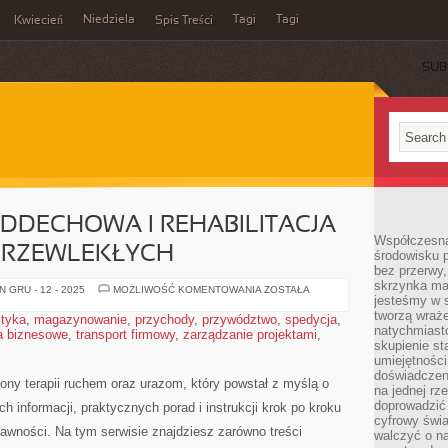
Niedziela
Tagi
Tagi
Kwiecień
Spis Treści
SUB
ODDECHOWA I REHABILITACJA
Współczesna
PRZEWLEKŁYCH
środowisku 
bez przerwy, 
skrzynka mai
REHABILITACJA
 GRU - 12 - 2025
MOŻLIWOŚĆ KOMENTOWANIA
ZOSTAŁA
jesteśmy w s
ODDECHOWA
I
tworzą wraż
styka
,
magazynowanie
,
przychody
,
przywództwo
,
spedycja
,
REHABILITACJA
natychmiasto
a biznesowe
,
transport firmowy
,
zarządzanie projektami
W
,
CHOROBACH
skupienie st
PRZEWLEKŁYCH
umiejętności
doświadczeni
ony terapii ruchem oraz urazom, który powstał z myślą o
na jednej rz
doprowadzić 
h informacji, praktycznych porad i instrukcji krok po kroku
cyfrowy świa
awności. Na tym serwisie znajdziesz zarówno treści
walczyć o n