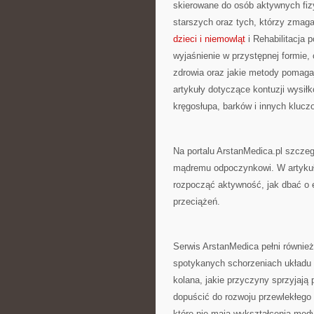
skierowane do osób aktywnych fizy
starszych oraz tych, którzy zmag
dzieci i niemowląt
i Rehabilitacja
wyjaśnienie w przystępnej formie,
zdrowia oraz jakie metody pomaga
artykuły dotyczące kontuzji wysiłk
kręgosłupa, barków i innych kluc
Na portalu ArstanMedica.pl szcze
mądremu odpoczynkowi. W artykuła
rozpocząć aktywność, jak dbać o e
przeciążeń.
Serwis ArstanMedica pełni również
spotykanych schorzeniach układu r
kolana, jakie przyczyny sprzyjają
dopuścić do rozwoju przewlekłego
które nie mają wykształcenia med