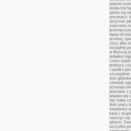
jedynie szu
działa troch
opiera się na
procesach, k
utrzymać ja
znaczenia n
przemęczony
lepiej od mó
przerwy, spa
ciszy albo 
rozsądnej po
w dłuższej 
pułapkę ciąg
czasu spędzą
praktyce czę
i spadku ja
szczególnie
stan głęboki
człowiek nap
przestaje śl
pracować z 
pojawia się 
dać sobie cz
bloki pracy 
świadomie o
karty i skup
nauczyć się
pilnych. Świ
wszystko je
spraw może 