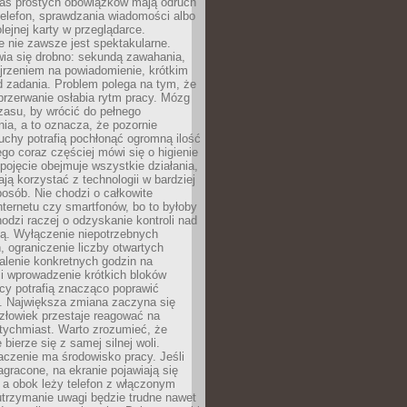
as prostych obowiązków mają odruch
telefon, sprawdzania wiadomości albo
olejnej karty w przeglądarce.
 nie zawsze jest spektakularne.
wia się drobno: sekundą zawahania,
jrzeniem na powiadomienie, krótkim
d zadania. Problem polega na tym, że
przerwanie osłabia rytm pracy. Mózg
zasu, by wrócić do pełnego
ia, a to oznacza, że pozornie
uchy potrafią pochłonąć ogromną ilość
tego coraz częściej mówi się o higienie
 pojęcie obejmuje wszystkie działania,
ją korzystać z technologii w bardziej
osób. Nie chodzi o całkowite
nternetu czy smartfonów, bo to byłoby
hodzi raczej o odzyskanie kontroli nad
ą. Wyłączenie niepotrzebnych
 ograniczenie liczby otwartych
stalenie konkretnych godzin na
i wprowadzenie krótkich bloków
acy potrafią znacząco poprawić
. Największa zmiana zaczyna się
złowiek przestaje reagować na
tychmiast. Warto zrozumieć, że
 bierze się z samej silnej woli.
czenie ma środowisko pracy. Jeśli
zagracone, na ekranie pojawiają się
y, a obok leży telefon z włączonym
utrzymanie uwagi będzie trudne nawet