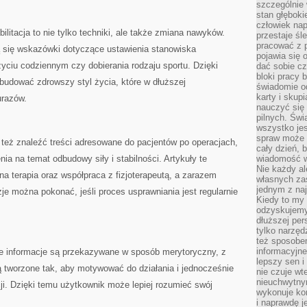
szczególnie
stan głęboki
człowiek nap
ilitacja to nie tylko techniki, ale także zmiana nawyków.
przestaje śl
pracować z 
ą się wskazówki dotyczące ustawienia stanowiska
pojawia się 
yciu codziennym czy dobierania rodzaju sportu. Dzięki
dać sobie cz
bloki pracy 
udować zdrowszy styl życia, które w dłuższej
świadomie o
karty i skup
urazów.
nauczyć się
pilnych. Świ
wszystko je
spraw może 
też znaleźć treści adresowane do pacjentów po operacjach,
cały dzień, 
ia na temat odbudowy siły i stabilności. Artykuły te
wiadomość w
Nie każdy al
rna terapia oraz współpraca z fizjoterapeutą, a zarazem
własnych za
jednym z na
je można pokonać, jeśli proces usprawniania jest regularnie
Kiedy to my
odzyskujemy
dłuższej per
tylko narzęd
też sposobe
informacyjne
zie informacje są przekazywane w sposób merytoryczny, z
lepszy sen i
ą tworzone tak, aby motywować do działania i jednocześnie
nie czuje wt
nieuchwytny
ji. Dzięki temu użytkownik może lepiej rozumieć swój
wykonuje kon
i naprawdę j