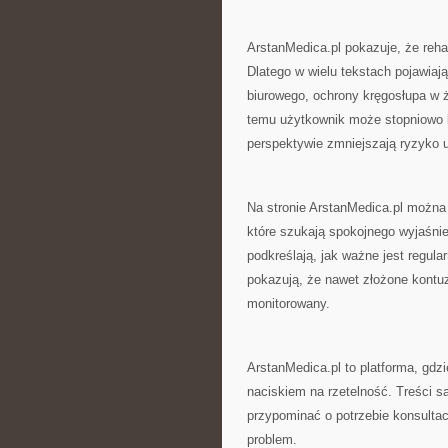
ArstanMedica.pl pokazuje, że rehab
Dlatego w wielu tekstach pojawiaj
biurowego, ochrony kręgosłupa w ż
temu użytkownik może stopniowo b
perspektywie zmniejszają ryzyko 
Na stronie ArstanMedica.pl można 
które szukają spokojnego wyjaśnien
podkreślają, jak ważne jest regula
pokazują, że nawet złożone kontuz
monitorowany.
ArstanMedica.pl to platforma, gd
naciskiem na rzetelność. Treści s
przypominać o potrzebie konsultac
problem.