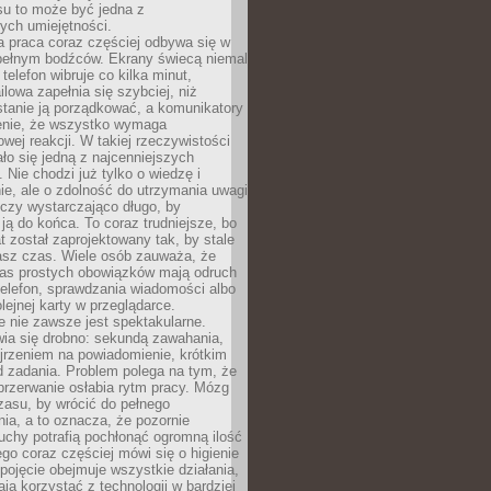
su to może być jedna z
ych umiejętności.
 praca coraz częściej odbywa się w
pełnym bodźców. Ekrany świecą niemal
telefon wibruje co kilka minut,
lowa zapełnia się szybciej, niż
tanie ją porządkować, a komunikatory
enie, że wszystko wymaga
wej reakcji. W takiej rzeczywistości
ało się jedną z najcenniejszych
. Nie chodzi już tylko o wiedzę i
e, ale o zdolność do utrzymania uwagi
eczy wystarczająco długo, by
ją do końca. To coraz trudniejsze, bo
t został zaprojektowany tak, by stale
asz czas. Wiele osób zauważa, że
as prostych obowiązków mają odruch
telefon, sprawdzania wiadomości albo
olejnej karty w przeglądarce.
 nie zawsze jest spektakularne.
wia się drobno: sekundą zawahania,
jrzeniem na powiadomienie, krótkim
d zadania. Problem polega na tym, że
przerwanie osłabia rytm pracy. Mózg
zasu, by wrócić do pełnego
ia, a to oznacza, że pozornie
uchy potrafią pochłonąć ogromną ilość
tego coraz częściej mówi się o higienie
 pojęcie obejmuje wszystkie działania,
ją korzystać z technologii w bardziej