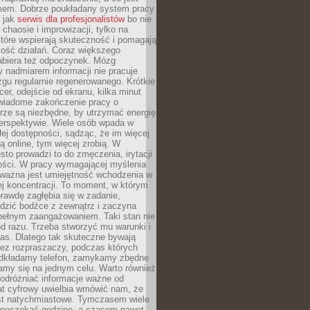
mem. Dobrze poukładany system pracy
ę jak
serwis dla profesjonalistów
bo nie
 chaosie i improwizacji, tylko na
tóre wspierają skuteczność i pomagają
kość działań. Coraz większego
abiera też odpoczynek. Mózg
 nadmiarem informacji nie pracuje
zgu regularnie regenerowanego. Krótkie
cer, odejście od ekranu, kilka minut
świadome zakończenie pracy o
rze są niezbędne, by utrzymać energię
perspektywie. Wiele osób wpada w
łej dostępności, sądząc, że im więcej
 online, tym więcej zrobią. W
sto prowadzi to do zmęczenia, irytacji
kości. W pracy wymagającej myślenia
 ważna jest umiejętność wchodzenia w
ej koncentracji. To moment, w którym
rawdę zagłębia się w zadanie,
edzić bodźce z zewnątrz i zaczyna
pełnym zaangażowaniem. Taki stan nie
od razu. Trzeba stworzyć mu warunki i
as. Dlatego tak skuteczne bywają
bez rozpraszaczy, podczas których
dkładamy telefon, zamykamy zbędne
iamy się na jednym celu. Warto również
 odróżniać informacje ważne od
at cyfrowy uwielbia wmówić nam, że
st natychmiastowe. Tymczasem wiele
poczekać godzinę, a czasem nawet