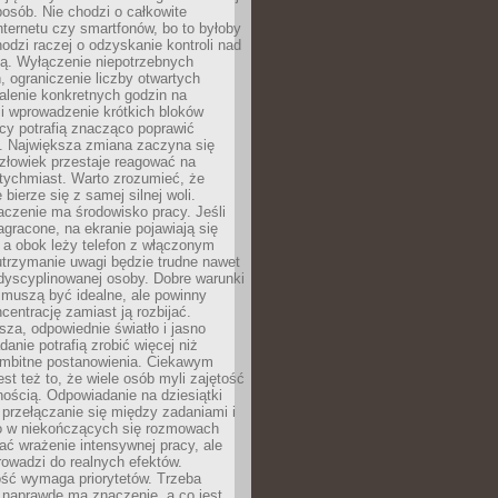
osób. Nie chodzi o całkowite
nternetu czy smartfonów, bo to byłoby
hodzi raczej o odzyskanie kontroli nad
ą. Wyłączenie niepotrzebnych
 ograniczenie liczby otwartych
stalenie konkretnych godzin na
i wprowadzenie krótkich bloków
acy potrafią znacząco poprawić
. Największa zmiana zaczyna się
złowiek przestaje reagować na
tychmiast. Warto zrozumieć, że
 bierze się z samej silnej woli.
czenie ma środowisko pracy. Jeśli
zagracone, na ekranie pojawiają się
y, a obok leży telefon z włączonym
utrzymanie uwagi będzie trudne nawet
dyscyplinowanej osoby. Dobre warunki
 muszą być idealne, ale powinny
centrację zamiast ją rozbijać.
sza, odpowiednie światło i jasno
danie potrafią zrobić więcej niż
 ambitne postanowienia. Ciekawym
est też to, że wiele osób myli zajętość
ością. Odpowiadanie na dziesiątki
przełączanie się między zadaniami i
o w niekończących się rozmowach
ć wrażenie intensywnej pracy, ale
rowadzi do realnych efektów.
ść wymaga priorytetów. Trzeba
 naprawdę ma znaczenie, a co jest