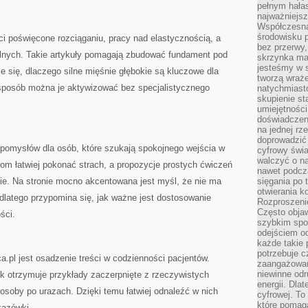
pełnym hała
najważniejsz
Współczesna
środowisku 
ści poświęcone rozciąganiu, pracy nad elastycznością, a
bez przerwy, 
lnych. Takie artykuły pomagają zbudować fundament pod
skrzynka mai
jesteśmy w s
je się, dlaczego silne mięśnie głębokie są kluczowe dla
tworzą wraż
 sposób można je aktywizować bez specjalistycznego
natychmiasto
skupienie st
umiejętności
doświadczeni
na jednej rz
doprowadzić 
 pomysłów dla osób, które szukają spokojnego wejścia w
cyfrowy świa
walczyć o n
om łatwiej pokonać strach, a propozycje prostych ćwiczeń
nawet podcz
e. Na stronie mocno akcentowana jest myśl, że nie ma
sięgania po 
otwierania k
dlatego przypomina się, jak ważne jest dostosowanie
Rozproszenie
Często obja
ści.
szybkim spo
odejściem o
każde takie 
potrzebuje c
pl jest osadzenie treści w codzienności pacjentów.
zaangażowan
niewinne odr
nik otrzymuje przykłady zaczerpnięte z rzeczywistych
energii. Dla
 osoby po urazach. Dzięki temu łatwiej odnaleźć w nich
cyfrowej. To
które pomaga
kazówki.