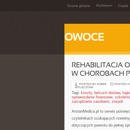
Archiwum
Strona główna
Ciepło
OWOCE
REHABILITACJA 
W CHOROBACH 
POSTED BY ADMIN
POSTED ON
WYŁĄCZONA
Tagi:
koszty
,
łańcuch dostaw
,
logi
sprawozdanie finansowe
,
szkoleni
zarządzanie zasobami
,
zespół
ArstanMedica.pl to serwis poświęc
czytelnikach szukających rzetelnyc
dotyczących powrotu do pełnej spr