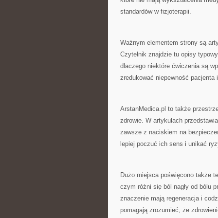
standardów w fizjoterapii.
Ważnym elementem strony są arty
Czytelnik znajdzie tu opisy typowyc
dlaczego niektóre ćwiczenia są w
zredukować niepewność pacjenta i
ArstanMedica.pl to także przestrz
zdrowie. W artykułach przedstawi
zawsze z naciskiem na bezpieczeń
lepiej poczuć ich sens i unikać 
Dużo miejsca poświęcono także te
czym różni się ból nagły od bólu p
znaczenie mają regeneracja i codzi
pomagają zrozumieć, że zdrowienie