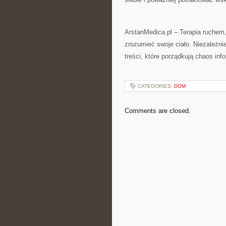
ArstanMedica.pl – Terapia ruchem
zrozumieć swoje ciało. Niezależnie
treści, które porządkują chaos inf
CATEGORIES:
DOM
Comments are closed.