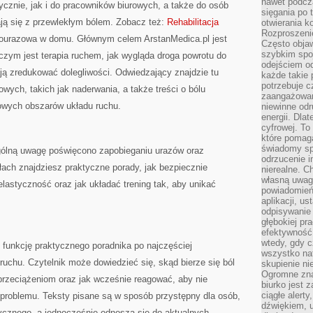
nawet podcz
cznie, jak i do pracowników biurowych, a także do osób
sięgania po 
ają się z przewlekłym bólem. Zobacz też:
Rehabilitacja
otwierania k
Rozproszenie
 pourazowa w domu. Głównym celem ArstanMedica.pl jest
Często obja
szybkim spo
 czym jest terapia ruchem, jak wygląda droga powrotu do
odejściem o
ją zredukować dolegliwości. Odwiedzający znajdzie tu
każde takie 
potrzebuje c
owych, takich jak naderwania, a także treści o bólu
zaangażowan
zowych obszarów układu ruchu.
niewinne odr
energii. Dla
cyfrowej. To
które pomaga
świadomy sp
gólną uwagę poświęcono zapobieganiu urazów oraz
odrzucenie i
ch znajdziesz praktyczne porady, jak bezpiecznie
nierealne. C
własną uwag
lastyczność oraz jak układać trening tak, aby unikać
powiadomień,
aplikacji, u
odpisywanie 
głębokiej pr
efektywność
wtedy, gdy c
 funkcję praktycznego poradnika po najczęściej
wszystko na
uchu. Czytelnik może dowiedzieć się, skąd bierze się ból
skupienie nie
Ogromne zna
 przeciążeniom oraz jak wcześnie reagować, aby nie
biurko jest 
ciągłe alert
 problemu. Teksty pisane są w sposób przystępny dla osób,
dźwiękiem, 
ycznego, a jednocześnie odnoszą się do aktualnych