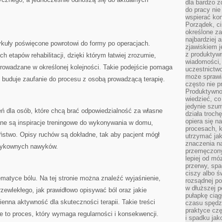
dla bardzo z
do pracy nie
wspierać kon
Porządek, ci
określone za
najbardziej
kuły poświęcone powrotowi do formy po operacjach.
zjawiskiem j
z produktywn
h etapów rehabilitacji, dzięki którym łatwiej zrozumie,
wiadomości, 
prowadzane w określonej kolejności. Takie podejście pomaga
uczestnictw
może sprawia
 buduje zaufanie do procesu z osobą prowadzącą terapię.
często nie p
Produktywno
wiedzieć, co
jedynie szu
eń dla osób, które chcą brać odpowiedzialność za własne
działa troch
opiera się na
ane są inspiracje treningowe do wykonywania w domu,
procesach, k
stwo. Opisy ruchów są dokładne, tak aby pacjent mógł
utrzymać ja
znaczenia n
ryzykownych nawyków.
przemęczony
lepiej od mó
przerwy, spa
ciszy albo 
matyce bólu. Na tej stronie można znaleźć wyjaśnienie,
rozsądnej po
w dłuższej 
rzewlekłego, jak prawidłowo opisywać ból oraz jakie
pułapkę ciąg
enna aktywność dla skuteczności terapii. Takie treści
czasu spędzą
praktyce czę
 to proces, który wymaga regularności i konsekwencji.
i spadku ja