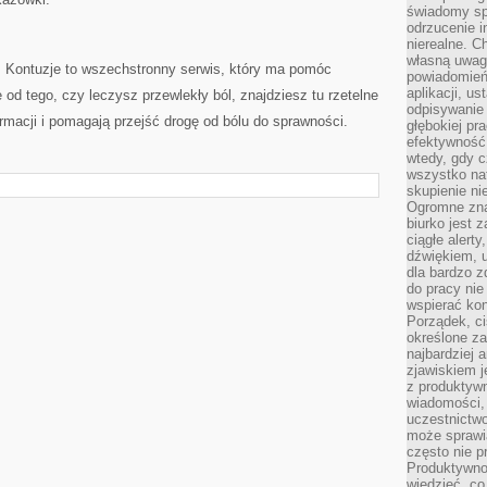
świadomy sp
odrzucenie i
nierealne. C
własną uwag
, Kontuzje to wszechstronny serwis, który ma pomóc
powiadomień,
aplikacji, u
 od tego, czy leczysz przewlekły ból, znajdziesz tu rzetelne
odpisywanie 
ormacji i pomagają przejść drogę od bólu do sprawności.
głębokiej pr
efektywność
wtedy, gdy c
wszystko na
skupienie nie
Ogromne zna
biurko jest 
ciągłe alert
dźwiękiem, 
dla bardzo z
do pracy nie
wspierać kon
Porządek, ci
określone za
najbardziej
zjawiskiem j
z produktywn
wiadomości, 
uczestnictw
może sprawia
często nie p
Produktywno
wiedzieć, co