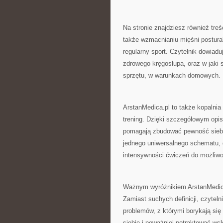
Na stronie znajdziesz również tre
także wzmacnianiu mięśni postura
regularny sport. Czytelnik dowiadu
zdrowego kręgosłupa, oraz w jaki
sprzętu, w warunkach domowych.
ArstanMedica.pl to także kopalnia
trening. Dzięki szczegółowym opis
pomagają zbudować pewność siebi
jednego uniwersalnego schematu, 
intensywności ćwiczeń do możliwo
Ważnym wyróżnikiem ArstanMedica.
Zamiast suchych definicji, czytel
problemów, z którymi borykają się
siebie i poważniej potraktować ws