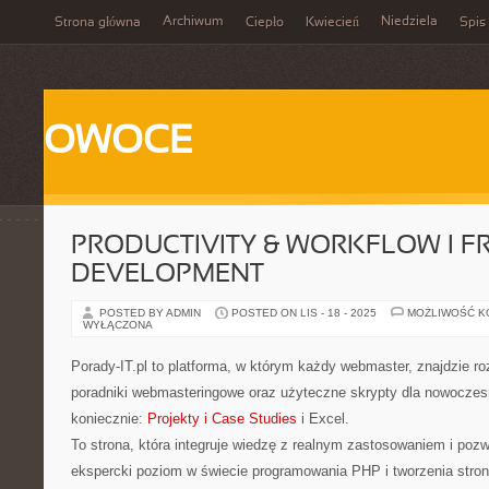
Archiwum
Niedziela
Strona główna
Ciepło
Kwiecień
Spis 
OWOCE
PRODUCTIVITY & WORKFLOW I 
DEVELOPMENT
POSTED BY ADMIN
POSTED ON LIS - 18 - 2025
MOŻLIWOŚĆ 
WYŁĄCZONA
Porady-IT.pl to platforma, w którym każdy webmaster, znajdzie 
poradniki webmasteringowe oraz użyteczne skrypty dla nowocz
koniecznie:
Projekty i Case Studies
i Excel.
To strona, która integruje wiedzę z realnym zastosowaniem i poz
ekspercki poziom w świecie programowania PHP i tworzenia stro