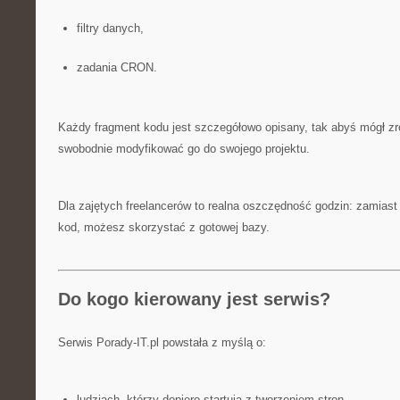
filtry danych,
zadania CRON.
Każdy fragment kodu jest szczegółowo opisany, tak abyś mógł zro
swobodnie modyfikować go do swojego projektu.
Dla zajętych freelancerów to realna oszczędność godzin: zamiast
kod, możesz skorzystać z gotowej bazy.
Do kogo kierowany jest serwis?
Serwis Porady-IT.pl powstała z myślą o:
ludziach, którzy dopiero startują z tworzeniem stron,