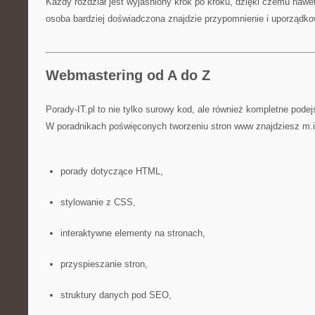
Każdy rozdział jest wyjaśniony krok po kroku, dzięki czemu nawet
osoba bardziej doświadczona znajdzie przypomnienie i uporządko
Webmastering od A do Z
Porady-IT.pl to nie tylko surowy kod, ale również kompletne pode
W poradnikach poświęconych tworzeniu stron www znajdziesz m.i
porady dotyczące HTML,
stylowanie z CSS,
interaktywne elementy na stronach,
przyspieszanie stron,
struktury danych pod SEO,