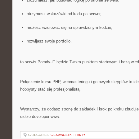
zrozumiesz, jak budować logikę po stronie serwera,
otrzymasz wskazówki od kodu po serwer,
możesz wzorować się na sprawdzonym kodzie,
rozwijasz swoje portfolio,
to serwis Porady-IT będzie Twoim punktem startowym i bazą wied
Połączenie kursu PHP, webmasteringu i gotowych skryptów to idea
hobbysty stać się profesjonalistą.
Wystarczy, że dodasz stronę do zakładek i krok po kroku zbuduj
siebie developer www.
CATEGORIES:
CIEKAWOSTKI I FAKTY