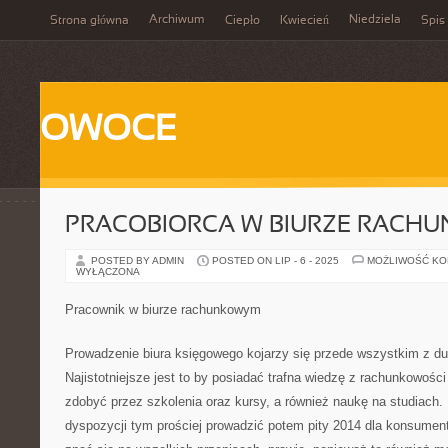
Archiwum
Niedziela
Strona główna
Ciepło
Kwiecień
Spis 
OWOCE
PRACOBIORCA W BIURZE RACH
POSTED BY ADMIN
POSTED ON LIP - 6 - 2025
MOŻLIWOŚĆ K
WYŁĄCZONA
Pracownik w biurze rachunkowym
Prowadzenie biura księgowego kojarzy się przede wszystkim z du
Najistotniejsze jest to by posiadać trafna wiedzę z rachunkowośc
zdobyć przez szkolenia oraz kursy, a również naukę na studiach. 
dyspozycji tym prościej prowadzić potem pity 2014 dla konsumen