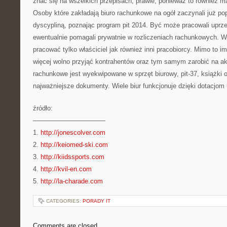
znać się na wszelkich przepisach, prawie, ponieważ to również m
Osoby które zakładają biuro rachunkowe na ogół zaczynali już po
dyscypliną, poznając program pit 2014. Być może pracowali uprze
ewentualnie pomagali prywatnie w rozliczeniach rachunkowych.
pracować tylko właściciel jak również inni pracobiorcy. Mimo to i
więcej wolno przyjąć kontrahentów oraz tym samym zarobić na akt
rachunkowe jest wyekwipowane w sprzęt biurowy, pit-37, książki 
najważniejsze dokumenty. Wiele biur funkcjonuje dzięki dotacjom 
źródło:
———————————
1.
http://jonescolver.com
2.
http://keiomed-ski.com
3.
http://kiidssports.com
4.
http://kvil-en.com
5.
http://la-charade.com
CATEGORIES:
PORADY IT
Comments are closed.