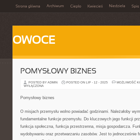
Archiwum
Niedziela
Strona główna
Ciepło
Kwiecień
Spis 
OWOCE
POMYSŁOWY BIZNES
POSTED BY ADMIN
POSTED ON LIP - 12 - 2025
MOŻLIWOŚĆ 
WYŁĄCZONA
Pomysłowy biznes
O misjach przemysłu wolno powiadać godzinami. Należałoby wymi
fundamentalne funkcje przemysłu. Do kluczowych jego funkcji pr
funkcja społeczna, funkcja przestrzenna, misja gospodarcza. Fun
wydobywaniu oraz przetwarzaniu zasobów. Jest to jednocześnie 