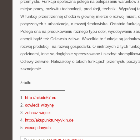
przemysłu. Funkcja społeczna polega na polepszaniu warunków ż
miejsc pracy, rozkwitu technologii, produkcji, techniki. Wypróbuj
W funkcji przestrzennej chodzi w głównej mierze o rozwój miast, 
połączonych z urbanizacją, o rozwój środowiska. Ostatnią funkcją
Polega ona na produkowaniu różnego typu dóbr, wydobywaniu zas
energii bądź też Odlewnia żeliwa. Wszelkie te funkcje są jednako
rozwój produkcji, na rozwój gospodarki. O niektórych z tych funk
godzinami, inne są dogłębnie sprecyzowane i niezbyt skomplikowa
Odlewy żeliwne. Należałoby o takich funkcjach przemysłu poczyta
zaznajomić.
źródło:
———————————
1.
http://aikido67.eu
2.
odwiedź witrynę
3.
zobacz więcej
4.
http://akupunktur-ryvkin.de
5.
więcej danych
CATEGORIES:
LUDZIE PRZEMYSŁU