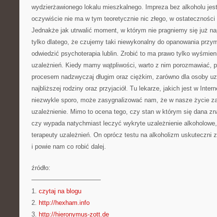
wydzierżawionego lokalu mieszkalnego. Impreza bez alkoholu jest
oczywiście nie ma w tym teoretycznie nic złego, w ostateczności 
Jednakże jak utrwalić moment, w którym nie pragniemy się już nap
tylko dlatego, że czujemy taki niewykonalny do opanowania prz
odwiedzić psychoterapia lublin. Zrobić to ma prawo tylko wyśmien
uzależnień. Kiedy mamy wątpliwości, warto z nim porozmawiać, po
procesem nadzwyczaj długim oraz ciężkim, zarówno dla osoby uzal
najbliższej rodziny oraz przyjaciół. Tu lekarze, jakich jest w Inter
niezwykle sporo, może zasygnalizować nam, że w nasze życie z
uzależnienie. Mimo to ocena tego, czy stan w którym się dana zna
czy wypada natychmiast leczyć wykryte uzależnienie alkoholowe, 
terapeuty uzależnień. On oprócz testu na alkoholizm uskuteczni
i powie nam co robić dalej.
źródło:
———————————
1.
czytaj na blogu
2.
http://hexham.info
3.
http://hieronymus-zott.de