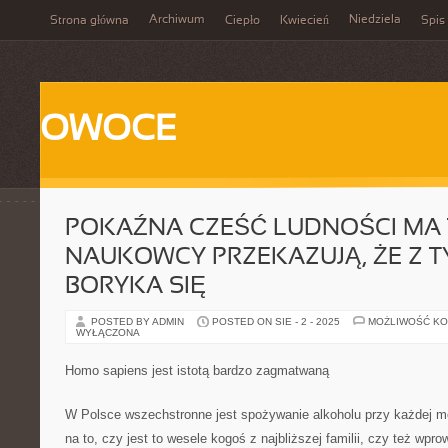
Archiwum
Niedziela
Strona główna
Ciepło
Kwiecień
Spis 
OWOCE
POKAŹNA CZEŚĆ LUDNOŚCI MA 
NAUKOWCY PRZEKAZUJĄ, ŻE Z 
BORYKA SIĘ
POSTED BY ADMIN
POSTED ON SIE - 2 - 2025
MOŻLIWOŚĆ K
WYŁĄCZONA
Homo sapiens jest istotą bardzo zagmatwaną
W Polsce wszechstronne jest spożywanie alkoholu przy każdej mo
na to, czy jest to wesele kogoś z najbliższej familii, czy też wpr