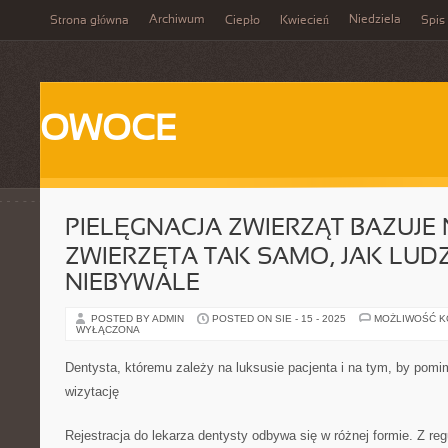
Archiwum
Niedziela
Strona główna
Ciepło
Kwiecień
Spis 
OWOCE
PIELĘGNACJA ZWIERZĄT BAZUJE 
ZWIERZĘTA TAK SAMO, JAK LUDZI
NIEBYWALE
POSTED BY ADMIN
POSTED ON SIE - 15 - 2025
MOŻLIWOŚĆ 
WYŁĄCZONA
Dentysta, któremu zależy na luksusie pacjenta i na tym, by pomi
wizytację
Rejestracja do lekarza dentysty odbywa się w różnej formie. Z reg