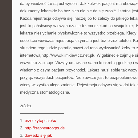
da by wiedzieć że są uchwyceni. Jakikolwiek pacjent ma obowią
dokumenty lekarskie bo bez nich nic nie da się zrobić. Istotne j
Każda rejestracja odbywa się inaczej bo to zależy do jakiego lekar
jest to państwowy w owym czasie trzeba czekać na swoja kolej. 
lekarza niesłychanie błyskawicznie to wszystko przebiega. Kiedy
osobiście wówczas rejestracja czynna a jest też przez telefon. 
skutkiem tego ludzie potrafią nawet od rana wydzwaniać żeby to
internetową http://www.klimkiewicz.net.pl/. W gabinecie zajmuje si
wszystko zapisuje. Wizyty umawiane są na konkretną godzinę i
wiadomo z czym pacjent przychodzi. Lekarz musi sobie tak wszy
przyjąć wszystkich pacjentów. Nie zawsze jest to bezproblemowe, 
wtedy wszystko ulega zmianie. Rejestracja odbywa się w dni tak
medyczna stomatologiczna.
źródło:
———————————
1.
przeczytaj całość
2.
http://sappeurcorps.de
3.
dowiedz się jak