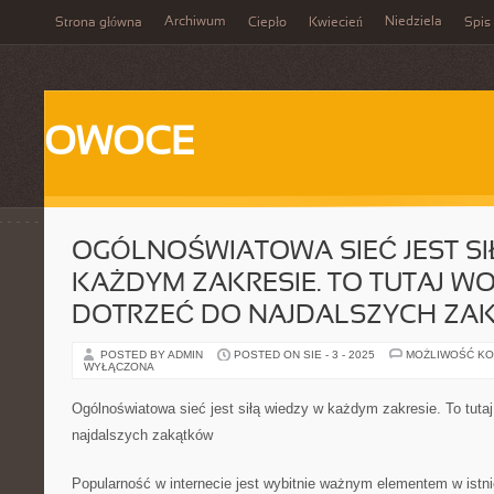
Archiwum
Niedziela
Strona główna
Ciepło
Kwiecień
Spis 
OWOCE
OGÓLNOŚWIATOWA SIEĆ JEST SI
KAŻDYM ZAKRESIE. TO TUTAJ W
DOTRZEĆ DO NAJDALSZYCH ZA
POSTED BY ADMIN
POSTED ON SIE - 3 - 2025
MOŻLIWOŚĆ K
WYŁĄCZONA
Ogólnoświatowa sieć jest siłą wiedzy w każdym zakresie. To tuta
najdalszych zakątków
Popularność w internecie jest wybitnie ważnym elementem w istn