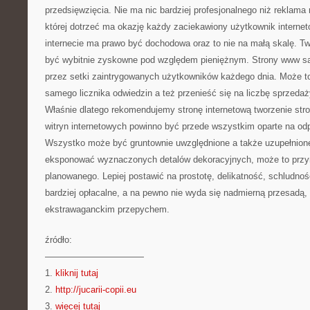
przedsięwzięcia. Nie ma nic bardziej profesjonalnego niż reklama
której dotrzeć ma okazję każdy zaciekawiony użytkownik interne
internecie ma prawo być dochodowa oraz to nie na małą skalę. 
być wybitnie zyskowne pod względem pieniężnym. Strony www są
przez setki zaintrygowanych użytkowników każdego dnia. Może t
samego licznika odwiedzin a też przenieść się na liczbę sprzeda
Właśnie dlatego rekomendujemy stronę internetową tworzenie str
witryn internetowych powinno być przede wszystkim oparte na od
Wszystko może być gruntownie uwzględnione a także uzupełnione
eksponować wyznaczonych detalów dekoracyjnych, może to przy
planowanego. Lepiej postawić na prostotę, delikatność, schludno
bardziej opłacalne, a na pewno nie wyda się nadmierną przesadą, 
ekstrawaganckim przepychem.
źródło:
———————————
1.
kliknij tutaj
2.
http://jucarii-copii.eu
3.
więcej tutaj