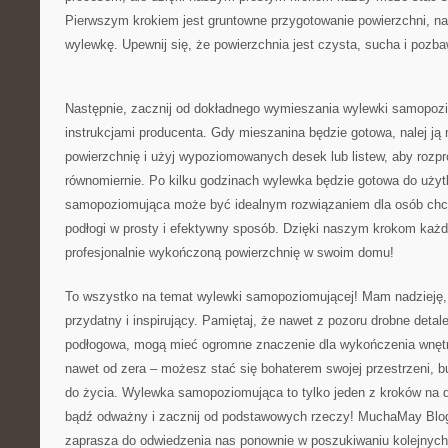
‌Pierwszym⁤ krokiem⁢ jest‌ gruntowne przygotowanie powierzchni, n
wylewkę. Upewnij się, że powierzchnia jest czysta, ‌sucha i pozb
Następnie,⁤ zacznij od dokładnego wymieszania wylewki ‌samopozi
instrukcjami producenta. Gdy mieszanina będzie gotowa, nalej ją
⁢powierzchnię i użyj wypoziomowanych ⁤desek lub listew, aby roz
równomiernie.⁤ Po kilku godzinach wylewka będzie gotowa do uży
⁢samopoziomująca może być idealnym rozwiązaniem⁤ dla osób chc
podłogi ⁣w prosty i efektywny⁤ sposób.⁢ Dzięki naszym krokom każd
profesjonalnie wykończoną ⁤powierzchnię w swoim domu!
To wszystko na temat⁣ wylewki‌ samopoziomującej! Mam nadzieję,‍ że
przydatny i ​inspirujący. Pamiętaj, że nawet z pozoru‍ drobne⁢ detal
podłogowa,⁣ mogą mieć ogromne znaczenie ⁢dla ‍wykończenia ⁣wnętr
nawet od zera – ⁣możesz ‌stać się bohaterem swojej ⁣przestrzeni,
do życia. Wylewka samopoziomująca to tylko jeden z kroków na dr
⁢bądź odważny i zacznij od podstawowych rzeczy! MuchaMay Blog 
zaprasza do odwiedzenia ⁤nas ⁢ponownie w poszukiwaniu kolejnych ins