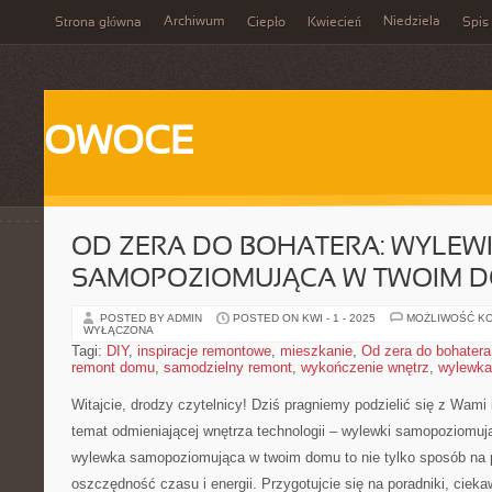
Archiwum
Niedziela
Strona główna
Ciepło
Kwiecień
Spis 
OWOCE
OD ZERA DO BOHATERA: WYLEW
SAMOPOZIOMUJĄCA W TWOIM 
POSTED BY ADMIN
POSTED ON KWI - 1 - 2025
MOŻLIWOŚĆ K
WYŁĄCZONA
Tagi:
DIY
,
inspiracje remontowe
,
mieszkanie
,
Od zera do bohatera
remont domu
,
samodzielny remont
,
wykończenie wnętrz
,
wylewka
Witajcie, drodzy czytelnicy! Dziś⁣ pragniemy podzielić się⁣ z⁣ Wami
temat odmieniającej⁢ wnętrza technologii – wylewki samopoziomują
wylewka samopoziomująca w twoim domu to ​nie tylko sposób na pi
oszczędność czasu i energii. Przygotujcie się⁣ na‍ poradniki, ciekaw