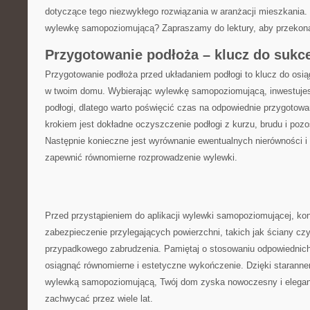
dotyczące tego⁢ niezwykłego rozwiązania w ⁣aranżacji mieszkania.​ 
wylewkę​ samopoziomującą?‌ Zapraszamy do lektury, aby przeko
Przygotowanie podłoża – ⁢klucz do⁣ sukc
Przygotowanie podłoża ⁤przed układaniem podłogi‍ to klucz do osią
w twoim‌ domu. Wybierając wylewkę samopoziomującą, inwestujesz
podłogi, dlatego warto poświęcić czas na odpowiednie przygotowa
krokiem jest‍ dokładne⁣ oczyszczenie podłogi z kurzu,‌ brudu i pozo
Następnie ⁢konieczne jest wyrównanie ewentualnych nierówności ⁤i
zapewnić‌ równomierne rozprowadzenie wylewki.
Przed przystąpieniem do aplikacji wylewki samopoziomującej, ‌kon
zabezpieczenie przylegających powierzchni, takich jak⁤ ściany ⁤c
przypadkowego zabrudzenia. Pamiętaj o stosowaniu odpowiednich 
osiągnąć równomierne i estetyczne wykończenie. Dzięki starann
wylewką⁤ samopoziomującą, Twój dom zyska nowoczesny i eleganck
zachwycać⁤ przez wiele lat.