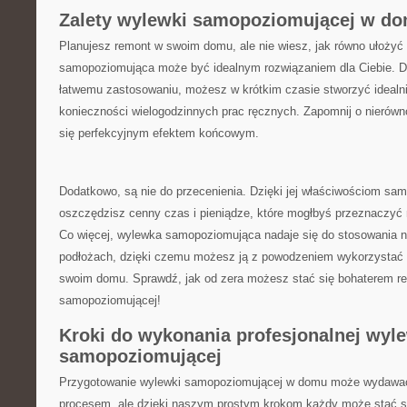
Zalety wylewki samopoziomującej w d
Planujesz remont w swoim domu, ‌ale⁤ nie wiesz, jak ‌równo ułoży
samopoziomująca ‍może być ​idealnym rozwiązaniem dla Ciebie. Dz
łatwemu zastosowaniu, możesz w krótkim czasie ​stworzyć idealni
konieczności wielogodzinnych prac ⁣ręcznych.⁢ Zapomnij o ⁤nierówn
się ⁣perfekcyjnym efektem końcowym.
Dodatkowo, są nie‌ do‌ przecenienia. Dzięki⁢ jej właściwościom s
oszczędzisz cenny⁢ czas i pieniądze, które mogłbyś przeznaczyć 
Co więcej, wylewka samopoziomująca nadaje się do stosowania n
podłożach, dzięki czemu możesz ją ​z powodzeniem wykorzystać ⁢
swoim domu. Sprawdź, jak od zera możesz stać​ się bohaterem re
samopoziomującej!
Kroki‌ do wykonania profesjonalnej wyl
⁣samopoziomującej
Przygotowanie wylewki samopoziomującej​ w domu może wydawa
procesem, ​ale dzięki ⁢naszym prostym‍ krokom ⁤każdy może‍ stać si