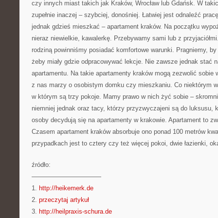
czy innych miast takich jak Kraków, Wrocław lub Gdańsk. W taki
zupełnie inaczej – szybciej, donośniej. Łatwiej jest odnaleźć pr
jednak gdzieś mieszkać – apartament kraków. Na początku wyp
nieraz niewielkie, kawalerkę. Przebywamy sami lub z przyjaciółmi
rodziną powinniśmy posiadać komfortowe warunki. Pragniemy, by 
żeby miały gdzie odpracowywać lekcje. Nie zawsze jednak stać n
apartamentu. Na takie apartamenty kraków mogą zezwolić sobie w
z nas marzy o osobistym domku czy mieszkaniu. Co niektórym 
w którym są trzy pokoje. Mamy prawo w nich żyć sobie – skromni
niemniej jednak oraz tacy, którzy przyzwyczajeni są do luksusu, 
osoby decydują się na apartamenty w krakowie. Apartament to zw
Czasem apartament kraków absorbuje ono ponad 100 metrów kwa
przypadkach jest to cztery czy też więcej pokoi, dwie łazienki, ok
źródło:
———————————
1.
http://heikemerk.de
2.
przeczytaj artykuł
3.
http://heilpraxis-schura.de