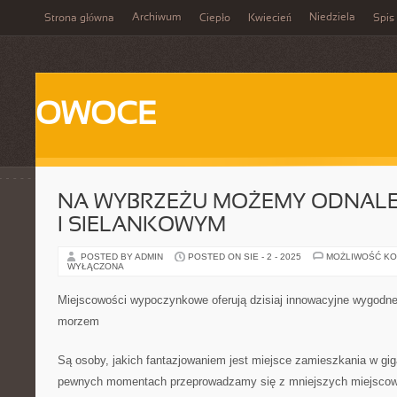
Archiwum
Niedziela
Strona główna
Ciepło
Kwiecień
Spis 
OWOCE
NA WYBRZEŻU MOŻEMY ODNALE
I SIELANKOWYM
POSTED BY ADMIN
POSTED ON SIE - 2 - 2025
MOŻLIWOŚĆ K
WYŁĄCZONA
Miejscowości wypoczynkowe oferują dzisiaj innowacyjne wygodne
morzem
Są osoby, jakich fantazjowaniem jest miejsce zamieszkania w g
pewnych momentach przeprowadzamy się z mniejszych miejscowo