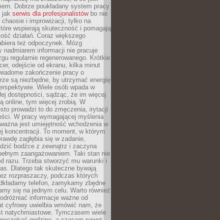
mem. Dobrze poukładany system pracy
ę jak
serwis dla profesjonalistów
bo nie
 chaosie i improwizacji, tylko na
tóre wspierają skuteczność i pomagają
kość działań. Coraz większego
abiera też odpoczynek. Mózg
 nadmiarem informacji nie pracuje
zgu regularnie regenerowanego. Krótkie
cer, odejście od ekranu, kilka minut
świadome zakończenie pracy o
rze są niezbędne, by utrzymać energię
perspektywie. Wiele osób wpada w
łej dostępności, sądząc, że im więcej
 online, tym więcej zrobią. W
sto prowadzi to do zmęczenia, irytacji
kości. W pracy wymagającej myślenia
 ważna jest umiejętność wchodzenia w
ej koncentracji. To moment, w którym
rawdę zagłębia się w zadanie,
edzić bodźce z zewnątrz i zaczyna
pełnym zaangażowaniem. Taki stan nie
od razu. Trzeba stworzyć mu warunki i
as. Dlatego tak skuteczne bywają
bez rozpraszaczy, podczas których
dkładamy telefon, zamykamy zbędne
iamy się na jednym celu. Warto również
 odróżniać informacje ważne od
at cyfrowy uwielbia wmówić nam, że
st natychmiastowe. Tymczasem wiele
poczekać godzinę, a czasem nawet