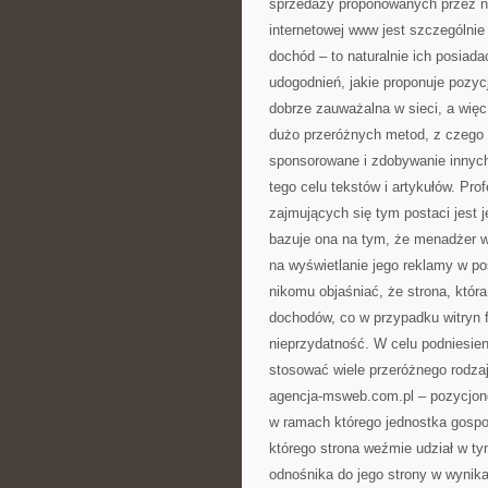
sprzedaży proponowanych przez n
internetowej www jest szczególni
dochód – to naturalnie ich posiad
udogodnień, jakie proponuje pozyc
dobrze zauważalna w sieci, a wię
dużo przeróżnych metod, z czego p
sponsorowane i zdobywanie innych
tego celu tekstów i artykułów. Pro
zajmujących się tym postaci jest 
bazuje ona na tym, że menadżer wi
na wyświetlanie jego reklamy w po
nikomu objaśniać, że strona, któr
dochodów, co w przypadku witryn 
nieprzydatność. W celu podniesien
stosować wiele przeróżnego rodzaj
agencja-msweb.com.pl – pozycjon
w ramach którego jednostka gospo
którego strona weźmie udział w t
odnośnika do jego strony w wynik