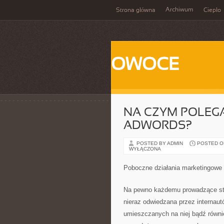
Archiwum
Strona główna
Ciepło
OWOCE
NA CZYM POLEG
ADWORDS?
POSTED BY ADMIN
POSTED ON 
WYŁĄCZONA
Poboczne działania marketingowe
Na pewno każdemu prowadzące stro
nieraz odwiedzana przez internautó
umieszczanych na niej bądź równie