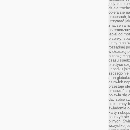
jedynie szu
działa troch
opiera się na
procesach, k
utrzymać ja
znaczenia n
przemęczony
lepiej od mó
przerwy, spa
ciszy albo 
rozsądnej po
w dłuższej 
pułapkę ciąg
czasu spędzą
praktyce czę
i spadku ja
szczególnie
stan głęboki
człowiek nap
przestaje śl
pracować z 
pojawia się 
dać sobie cz
bloki pracy 
świadomie o
karty i skup
nauczyć się
pilnych. Świ
wszystko je
spraw może 