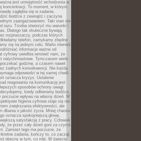
 ważna jest umiejętność wchodzenia w
ej koncentracji. To moment, w którym
rawdę zagłębia się w zadanie,
edzić bodźce z zewnątrz i zaczyna
pełnym zaangażowaniem. Taki stan nie
od razu. Trzeba stworzyć mu warunki i
as. Dlatego tak skuteczne bywają
bez rozpraszaczy, podczas których
dkładamy telefon, zamykamy zbędne
iamy się na jednym celu. Warto również
 odróżniać informacje ważne od
at cyfrowy uwielbia wmówić nam, że
st natychmiastowe. Tymczasem wiele
poczekać godzinę, a czasem nawet
bez żadnych konsekwencji. Nie każda
ymaga odpowiedzi w tej samej chwili.
ert oznacza kryzys. Ustalenie
sad reagowania na komunikację jest
jlepszych sposobów ochrony uwagi.
 decydujemy, kiedy odbieramy bodźce,
 poczucie wpływu na własny dzień. W
spektywie higiena cyfrowa staje się nie
ziem zwiększania efektywności, ale
m dbania o jakość życia. Mniej chaosu
go oznacza spokojniejszą głowę,
 większą satysfakcję z pracy. Człowiek
edy, że przez cały dzień goni za czymś
m. Zamiast tego ma poczucie, że
kretne zadania, kończy to, co zaczął,
est obecny w tym, co robi. W świecie