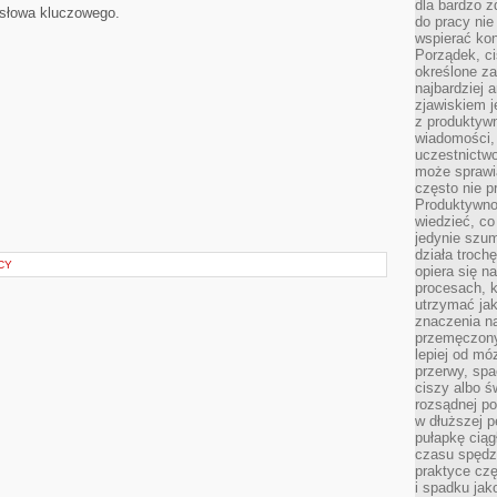
dla bardzo z
 słowa kluczowego.
do pracy nie
wspierać kon
Porządek, ci
określone za
najbardziej
zjawiskiem j
z produktywn
wiadomości, 
uczestnictw
może sprawia
często nie p
Produktywno
wiedzieć, co
jedynie szu
działa troch
CY
opiera się na
procesach, k
utrzymać ja
znaczenia n
przemęczony
lepiej od mó
przerwy, spa
ciszy albo 
rozsądnej po
w dłuższej 
pułapkę ciąg
czasu spędzą
praktyce czę
i spadku ja