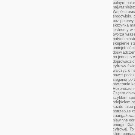
pełnym hała
najważniejsz
Współczesna
środowisku 
bez przerwy, 
skrzynka mai
jesteśmy w s
tworzą wraż
natychmiasto
skupienie st
umiejętności
doświadczeni
na jednej rz
doprowadzić 
cyfrowy świa
walczyć o n
nawet podcz
sięgania po 
otwierania k
Rozproszenie
Często obja
szybkim spo
odejściem o
każde takie 
potrzebuje c
zaangażowan
niewinne odr
energii. Dla
cyfrowej. To
które pomaga