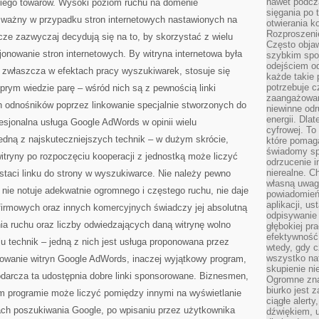
nawet podcz
iego towarów. Wysoki poziom ruchu na domenie
sięgania po 
e ważny w przypadku stron internetowych nastawionych na
otwierania k
Rozproszenie
acze zazwyczaj decydują się na to, by skorzystać z wielu
Często obja
jonowanie stron internetowych. By witryna internetowa była
szybkim spo
odejściem o
c zwłaszcza w efektach pracy wyszukiwarek, stosuje się
każde takie 
potrzebuje c
rym wiedzie parę – wśród nich są z pewnością linki
zaangażowan
 odnośników poprzez linkowanie specjalnie stworzonych do
niewinne odr
energii. Dla
fesjonalna usługa Google AdWords w opinii wielu
cyfrowej. To
jedną z najskuteczniejszych technik – w dużym skrócie,
które pomaga
świadomy sp
tryny po rozpoczęciu kooperacji z jednostką może liczyć
odrzucenie i
nierealne. C
staci linku do strony w wyszukiwarce. Nie należy pewno
własną uwag
a nie notuje adekwatnie ogromnego i częstego ruchu, nie daje
powiadomień,
aplikacji, u
firmowych oraz innych komercyjnych świadczy jej absolutną
odpisywanie 
ia ruchu oraz liczby odwiedzających daną witrynę wolno
głębokiej pr
efektywność
u technik – jedną z nich jest usługa proponowana przez
wtedy, gdy c
wszystko na
owanie witryn Google AdWords, inaczej wyjątkowy program,
skupienie nie
darcza ta udostępnia dobre linki sponsorowane. Biznesmen,
Ogromne zna
biurko jest 
ym programie może liczyć pomiędzy innymi na wyświetlanie
ciągłe alert
ach poszukiwania Google, po wpisaniu przez użytkownika
dźwiękiem, 