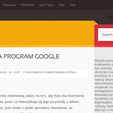
Niedziela
Tagi
Tagi
Kwiecień
Spis Treści
SUB
A PROGRAM GOOGLE
Współczesna
środowisku 
bez przerwy, 
skrzynka mai
NA
SIE - 11 - 2025
MOŻLIWOŚĆ KOMENTOWANIA
ZOSTAŁA
CZYM
jesteśmy w s
POLEGA
tworzą wraż
PROGRAM
natychmiasto
GOOGLE
ADWORDS?
skupienie st
umiejętności
doświadczeni
nę internetową zależy na tym, aby była ona niezmiernie
na jednej rz
w, przez co intensyfikują się jego przychody z reklam
doprowadzić 
cyfrowy świa
ż, jeśli chodzi o punkt sprzedaży internetowy, ze
walczyć o n