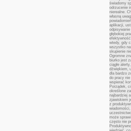
świadomy sp
odrzucenie i
nierealne. C
własną uwag
powiadomień,
aplikacji, u
odpisywanie 
głębokiej pr
efektywność
wtedy, gdy c
wszystko na
skupienie nie
Ogromne zna
biurko jest 
ciągłe alert
dźwiękiem, 
dla bardzo z
do pracy nie
wspierać kon
Porządek, ci
określone za
najbardziej
zjawiskiem j
z produktywn
wiadomości, 
uczestnictw
może sprawia
często nie p
Produktywno
wiedzieć, co