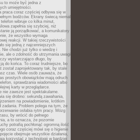
su to może być jedna z
ych umiejętności.
 praca coraz częściej odbywa się w
pełnym bodźców. Ekrany świecą niemal
telefon wibruje co kilka minut,
lowa zapełnia się szybciej, niż
tanie ją porządkować, a komunikatory
enie, że wszystko wymaga
wej reakcji. W takiej rzeczywistości
ało się jedną z najcenniejszych
. Nie chodzi już tylko o wiedzę i
e, ale o zdolność do utrzymania uwagi
eczy wystarczająco długo, by
ją do końca. To coraz trudniejsze, bo
t został zaprojektowany tak, by stale
asz czas. Wiele osób zauważa, że
as prostych obowiązków mają odruch
telefon, sprawdzania wiadomości albo
olejnej karty w przeglądarce.
 nie zawsze jest spektakularne.
wia się drobno: sekundą zawahania,
jrzeniem na powiadomienie, krótkim
d zadania. Problem polega na tym, że
przerwanie osłabia rytm pracy. Mózg
zasu, by wrócić do pełnego
ia, a to oznacza, że pozornie
uchy potrafią pochłonąć ogromną ilość
tego coraz częściej mówi się o higienie
 pojęcie obejmuje wszystkie działania,
ją korzystać z technologii w bardziej