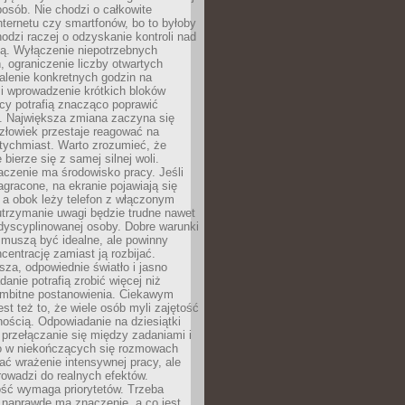
osób. Nie chodzi o całkowite
nternetu czy smartfonów, bo to byłoby
hodzi raczej o odzyskanie kontroli nad
ą. Wyłączenie niepotrzebnych
 ograniczenie liczby otwartych
stalenie konkretnych godzin na
i wprowadzenie krótkich bloków
acy potrafią znacząco poprawić
. Największa zmiana zaczyna się
złowiek przestaje reagować na
tychmiast. Warto zrozumieć, że
 bierze się z samej silnej woli.
czenie ma środowisko pracy. Jeśli
zagracone, na ekranie pojawiają się
y, a obok leży telefon z włączonym
utrzymanie uwagi będzie trudne nawet
dyscyplinowanej osoby. Dobre warunki
 muszą być idealne, ale powinny
centrację zamiast ją rozbijać.
sza, odpowiednie światło i jasno
danie potrafią zrobić więcej niż
 ambitne postanowienia. Ciekawym
est też to, że wiele osób myli zajętość
ością. Odpowiadanie na dziesiątki
przełączanie się między zadaniami i
o w niekończących się rozmowach
ć wrażenie intensywnej pracy, ale
rowadzi do realnych efektów.
ść wymaga priorytetów. Trzeba
 naprawdę ma znaczenie, a co jest