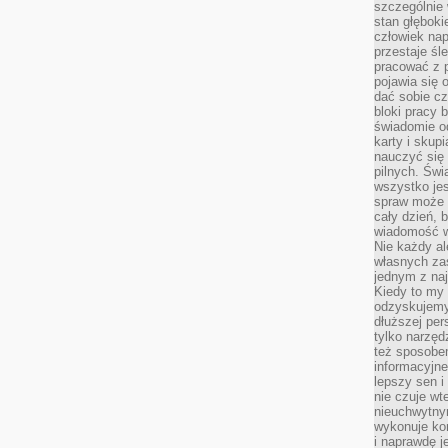
szczególnie
stan głęboki
człowiek nap
przestaje śl
pracować z 
pojawia się 
dać sobie cz
bloki pracy 
świadomie o
karty i skup
nauczyć się
pilnych. Świ
wszystko je
spraw może 
cały dzień, 
wiadomość w
Nie każdy al
własnych za
jednym z na
Kiedy to my
odzyskujemy
dłuższej per
tylko narzęd
też sposobe
informacyjne
lepszy sen i
nie czuje wt
nieuchwytny
wykonuje kon
i naprawdę j