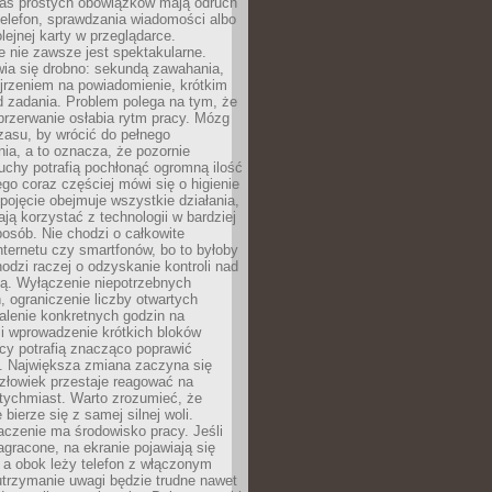
as prostych obowiązków mają odruch
telefon, sprawdzania wiadomości albo
olejnej karty w przeglądarce.
 nie zawsze jest spektakularne.
wia się drobno: sekundą zawahania,
jrzeniem na powiadomienie, krótkim
d zadania. Problem polega na tym, że
przerwanie osłabia rytm pracy. Mózg
zasu, by wrócić do pełnego
ia, a to oznacza, że pozornie
uchy potrafią pochłonąć ogromną ilość
tego coraz częściej mówi się o higienie
 pojęcie obejmuje wszystkie działania,
ją korzystać z technologii w bardziej
osób. Nie chodzi o całkowite
nternetu czy smartfonów, bo to byłoby
hodzi raczej o odzyskanie kontroli nad
ą. Wyłączenie niepotrzebnych
 ograniczenie liczby otwartych
stalenie konkretnych godzin na
i wprowadzenie krótkich bloków
acy potrafią znacząco poprawić
. Największa zmiana zaczyna się
złowiek przestaje reagować na
tychmiast. Warto zrozumieć, że
 bierze się z samej silnej woli.
czenie ma środowisko pracy. Jeśli
zagracone, na ekranie pojawiają się
y, a obok leży telefon z włączonym
utrzymanie uwagi będzie trudne nawet