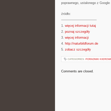
poprawnego, ustalonego z Google
źródło:
———————————
1.
więcej informacji tutaj
2.
poznaj szczegóły
3.
więcej informacji
4.
http://naturbildforum.de
5.
zobacz szczegóły
CATEGORIES:
PORADNIKI KIEROW
Comments are closed.