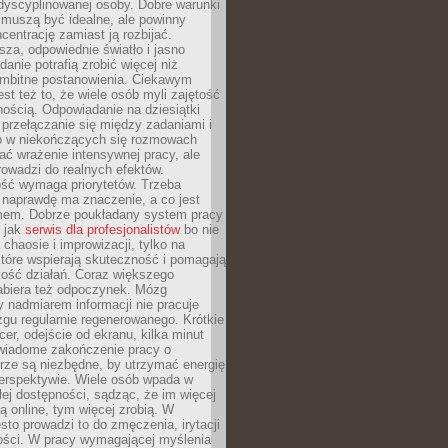
dyscyplinowanej osoby. Dobre warunki
 muszą być idealne, ale powinny
centrację zamiast ją rozbijać.
sza, odpowiednie światło i jasno
danie potrafią zrobić więcej niż
 ambitne postanowienia. Ciekawym
est też to, że wiele osób myli zajętość
ością. Odpowiadanie na dziesiątki
przełączanie się między zadaniami i
o w niekończących się rozmowach
ć wrażenie intensywnej pracy, ale
rowadzi do realnych efektów.
ść wymaga priorytetów. Trzeba
 naprawdę ma znaczenie, a co jest
mem. Dobrze poukładany system pracy
ę jak
serwis dla profesjonalistów
bo nie
 chaosie i improwizacji, tylko na
tóre wspierają skuteczność i pomagają
kość działań. Coraz większego
abiera też odpoczynek. Mózg
 nadmiarem informacji nie pracuje
zgu regularnie regenerowanego. Krótkie
cer, odejście od ekranu, kilka minut
świadome zakończenie pracy o
rze są niezbędne, by utrzymać energię
perspektywie. Wiele osób wpada w
łej dostępności, sądząc, że im więcej
 online, tym więcej zrobią. W
sto prowadzi to do zmęczenia, irytacji
kości. W pracy wymagającej myślenia