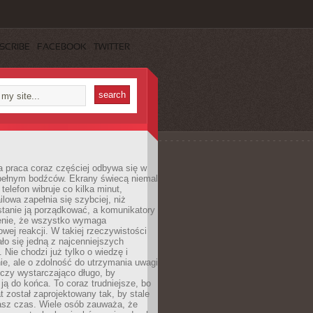
SCRIBE
FACEBOOK
TWITTER
 praca coraz częściej odbywa się w
pełnym bodźców. Ekrany świecą niemal
telefon wibruje co kilka minut,
lowa zapełnia się szybciej, niż
tanie ją porządkować, a komunikatory
enie, że wszystko wymaga
wej reakcji. W takiej rzeczywistości
ało się jedną z najcenniejszych
. Nie chodzi już tylko o wiedzę i
e, ale o zdolność do utrzymania uwagi
eczy wystarczająco długo, by
ją do końca. To coraz trudniejsze, bo
t został zaprojektowany tak, by stale
asz czas. Wiele osób zauważa, że