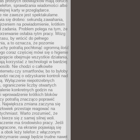
as prostych obowiązków mają odruch
telefon, sprawdzania wiadomości albo
olejnej karty w przeglądarce.
 nie zawsze jest spektakularne.
wia się drobno: sekundą zawahania,
jrzeniem na powiadomienie, krótkim
d zadania. Problem polega na tym, że
przerwanie osłabia rytm pracy. Mózg
zasu, by wrócić do pełnego
ia, a to oznacza, że pozornie
uchy potrafią pochłonąć ogromną ilość
tego coraz częściej mówi się o higienie
 pojęcie obejmuje wszystkie działania,
ją korzystać z technologii w bardziej
osób. Nie chodzi o całkowite
nternetu czy smartfonów, bo to byłoby
hodzi raczej o odzyskanie kontroli nad
ą. Wyłączenie niepotrzebnych
 ograniczenie liczby otwartych
stalenie konkretnych godzin na
i wprowadzenie krótkich bloków
acy potrafią znacząco poprawić
. Największa zmiana zaczyna się
złowiek przestaje reagować na
tychmiast. Warto zrozumieć, że
 bierze się z samej silnej woli.
czenie ma środowisko pracy. Jeśli
zagracone, na ekranie pojawiają się
y, a obok leży telefon z włączonym
utrzymanie uwagi będzie trudne nawet