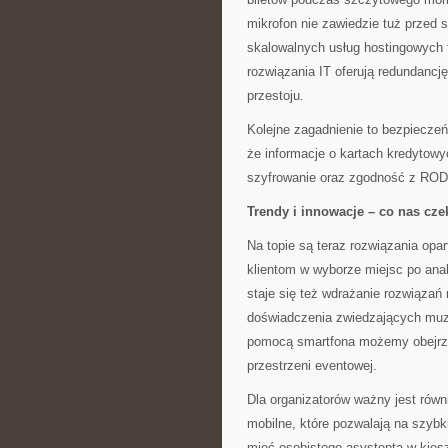
mikrofon nie zawiedzie tuż przed s
skalowalnych usług hostingowych 
rozwiązania IT oferują redundancj
przestoju.
Kolejne zagadnienie to bezpiecze
że informacje o kartach kredytow
szyfrowanie oraz zgodność z RODO 
Trendy i innowacje – co nas cze
Na topie są teraz rozwiązania opar
klientom w wyborze miejsc po ana
staje się też wdrażanie rozwiązań
doświadczenia zwiedzających muz
pomocą smartfona możemy obejrze
przestrzeni eventowej.
Dla organizatorów ważny jest równ
mobilne, które pozwalają na szybki
mieć osobistego asystenta w kiesz