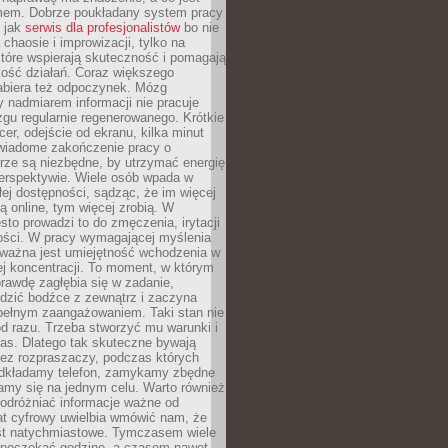
mem. Dobrze poukładany system pracy
ę jak
serwis dla profesjonalistów
bo nie
 chaosie i improwizacji, tylko na
tóre wspierają skuteczność i pomagają
kość działań. Coraz większego
abiera też odpoczynek. Mózg
 nadmiarem informacji nie pracuje
zgu regularnie regenerowanego. Krótkie
cer, odejście od ekranu, kilka minut
świadome zakończenie pracy o
rze są niezbędne, by utrzymać energię
perspektywie. Wiele osób wpada w
łej dostępności, sądząc, że im więcej
 online, tym więcej zrobią. W
sto prowadzi to do zmęczenia, irytacji
kości. W pracy wymagającej myślenia
 ważna jest umiejętność wchodzenia w
ej koncentracji. To moment, w którym
rawdę zagłębia się w zadanie,
edzić bodźce z zewnątrz i zaczyna
pełnym zaangażowaniem. Taki stan nie
od razu. Trzeba stworzyć mu warunki i
as. Dlatego tak skuteczne bywają
bez rozpraszaczy, podczas których
dkładamy telefon, zamykamy zbędne
iamy się na jednym celu. Warto również
 odróżniać informacje ważne od
at cyfrowy uwielbia wmówić nam, że
st natychmiastowe. Tymczasem wiele
poczekać godzinę, a czasem nawet