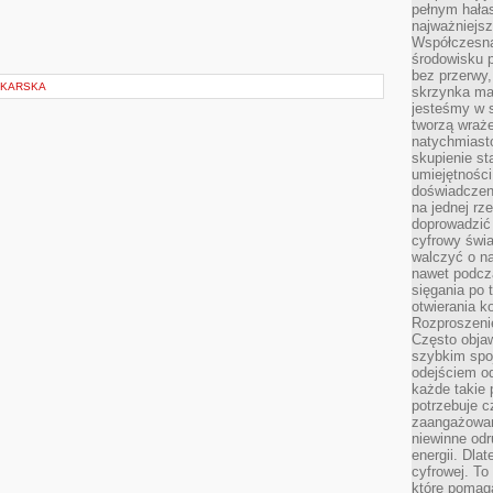
pełnym hała
najważniejsz
Współczesna
środowisku 
bez przerwy, 
DKARSKA
skrzynka mai
jesteśmy w s
tworzą wraż
natychmiasto
skupienie st
umiejętności
doświadczeni
na jednej rz
doprowadzić 
cyfrowy świa
walczyć o n
nawet podcz
sięgania po 
otwierania k
Rozproszenie
Często obja
szybkim spo
odejściem o
każde takie 
potrzebuje c
zaangażowan
niewinne odr
energii. Dla
cyfrowej. To
które pomaga