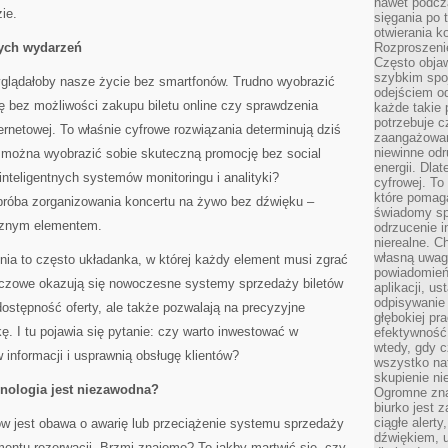
nawet podcz
ie.
sięgania po 
otwierania k
nych wydarzeń
Rozproszenie
Często obja
szybkim spo
glądałoby nasze życie bez smartfonów. Trudno wyobrazić
odejściem o
ę bez możliwości zakupu biletu online czy sprawdzenia
każde takie 
potrzebuje c
ernetowej. To właśnie cyfrowe rozwiązania determinują dziś
zaangażowan
niewinne odr
 można wyobrazić sobie skuteczną promocję bez social
energii. Dla
nteligentnych systemów monitoringu i analityki?
cyfrowej. To
które pomaga
 próba zorganizowania koncertu na żywo bez dźwięku –
świadomy sp
ącznym elementem.
odrzucenie i
nierealne. C
własną uwag
ia to często układanka, w której każdy element musi zgrać
powiadomień,
luczowe okazują się nowoczesne systemy sprzedaży biletów
aplikacji, u
odpisywanie 
 dostępność oferty, ale także pozwalają na precyzyjne
głębokiej pr
ę. I tu pojawia się pytanie: czy warto inwestować w
efektywność
wtedy, gdy c
w informacji i usprawnią obsługę klientów?
wszystko na
skupienie nie
nologia jest niezawodna?
Ogromne zna
biurko jest 
ciągłe alert
 jest obawa o awarię lub przeciążenie systemu sprzedaży
dźwiękiem, 
ntu rezerwacji. Brzmi znajomo? To jakby martwić się, czy