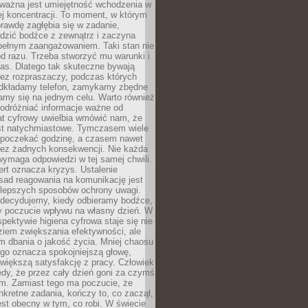
 ważna jest umiejętność wchodzenia w
ej koncentracji. To moment, w którym
rawdę zagłębia się w zadanie,
edzić bodźce z zewnątrz i zaczyna
pełnym zaangażowaniem. Taki stan nie
od razu. Trzeba stworzyć mu warunki i
as. Dlatego tak skuteczne bywają
bez rozpraszaczy, podczas których
dkładamy telefon, zamykamy zbędne
iamy się na jednym celu. Warto również
 odróżniać informacje ważne od
at cyfrowy uwielbia wmówić nam, że
st natychmiastowe. Tymczasem wiele
poczekać godzinę, a czasem nawet
bez żadnych konsekwencji. Nie każda
ymaga odpowiedzi w tej samej chwili.
ert oznacza kryzys. Ustalenie
sad reagowania na komunikację jest
jlepszych sposobów ochrony uwagi.
 decydujemy, kiedy odbieramy bodźce,
 poczucie wpływu na własny dzień. W
spektywie higiena cyfrowa staje się nie
ziem zwiększania efektywności, ale
m dbania o jakość życia. Mniej chaosu
go oznacza spokojniejszą głowę,
 większą satysfakcję z pracy. Człowiek
edy, że przez cały dzień goni za czymś
m. Zamiast tego ma poczucie, że
kretne zadania, kończy to, co zaczął,
est obecny w tym, co robi. W świecie