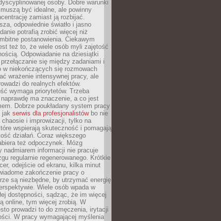
dyscyplinowanej osoby. Dobre warunki
 muszą być idealne, ale powinny
centrację zamiast ją rozbijać.
sza, odpowiednie światło i jasno
danie potrafią zrobić więcej niż
 ambitne postanowienia. Ciekawym
est też to, że wiele osób myli zajętość
ością. Odpowiadanie na dziesiątki
przełączanie się między zadaniami i
o w niekończących się rozmowach
ć wrażenie intensywnej pracy, ale
rowadzi do realnych efektów.
ść wymaga priorytetów. Trzeba
 naprawdę ma znaczenie, a co jest
mem. Dobrze poukładany system pracy
ę jak
serwis dla profesjonalistów
bo nie
 chaosie i improwizacji, tylko na
tóre wspierają skuteczność i pomagają
kość działań. Coraz większego
abiera też odpoczynek. Mózg
 nadmiarem informacji nie pracuje
zgu regularnie regenerowanego. Krótkie
cer, odejście od ekranu, kilka minut
świadome zakończenie pracy o
rze są niezbędne, by utrzymać energię
perspektywie. Wiele osób wpada w
łej dostępności, sądząc, że im więcej
 online, tym więcej zrobią. W
sto prowadzi to do zmęczenia, irytacji
kości. W pracy wymagającej myślenia