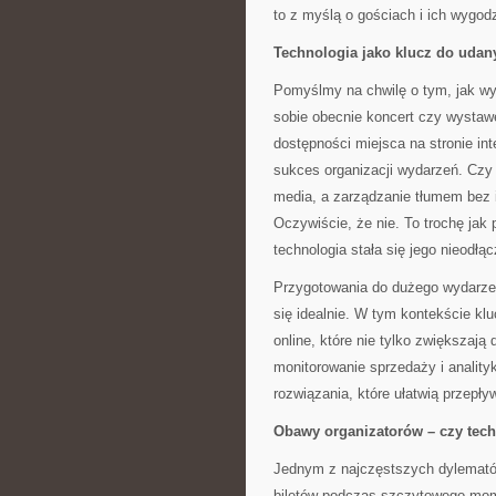
to z myślą o gościach i ich wygodz
Technologia jako klucz do uda
Pomyślmy na chwilę o tym, jak wy
sobie obecnie koncert czy wystaw
dostępności miejsca na stronie int
sukces organizacji wydarzeń. Czy
media, a zarządzanie tłumem bez i
Oczywiście, że nie. To trochę jak
technologia stała się jego nieodł
Przygotowania do dużego wydarzen
się idealnie. W tym kontekście k
online, które nie tylko zwiększają
monitorowanie sprzedaży i analityk
rozwiązania, które ułatwią przepły
Obawy organizatorów – czy tech
Jednym z najczęstszych dylematów
biletów podczas szczytowego mome