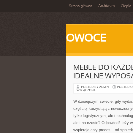
Archiwum
Strona główna
Ciepło
OWOCE
MEBLE DO KAŻD
IDEALNE WYPOS
POSTED BY ADMIN
POSTED ON
WYŁĄCZONA
W dzisiejszym świecie, gdy wydar
częściej korzystają z nowoczesnyc
tylko logistycznym, ale i technolo
ale i na czasie? Odpowiedź leży w
wspierają cały proces – od sprzed