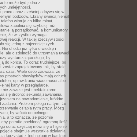
su to może być jedna z
ych umiejętności.
 praca coraz częściej odbywa się w
pełnym bodźców. Ekrany świecą niemal
telefon wibruje co kilka minut,
lowa zapełnia się szybciej, niż
tanie ją porządkować, a komunikatory
enie, że wszystko wymaga
wej reakcji. W takiej rzeczywistości
ało się jedną z najcenniejszych
. Nie chodzi już tylko o wiedzę i
e, ale o zdolność do utrzymania uwagi
eczy wystarczająco długo, by
ją do końca. To coraz trudniejsze, bo
t został zaprojektowany tak, by stale
asz czas. Wiele osób zauważa, że
as prostych obowiązków mają odruch
telefon, sprawdzania wiadomości albo
olejnej karty w przeglądarce.
 nie zawsze jest spektakularne.
wia się drobno: sekundą zawahania,
jrzeniem na powiadomienie, krótkim
d zadania. Problem polega na tym, że
przerwanie osłabia rytm pracy. Mózg
zasu, by wrócić do pełnego
ia, a to oznacza, że pozornie
uchy potrafią pochłonąć ogromną ilość
tego coraz częściej mówi się o higienie
 pojęcie obejmuje wszystkie działania,
ją korzystać z technologii w bardziej