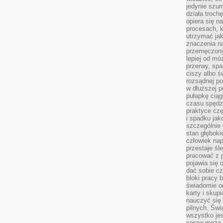
jedynie szu
działa troch
opiera się na
procesach, k
utrzymać ja
znaczenia n
przemęczony
lepiej od mó
przerwy, spa
ciszy albo 
rozsądnej po
w dłuższej 
pułapkę ciąg
czasu spędzą
praktyce czę
i spadku ja
szczególnie
stan głęboki
człowiek nap
przestaje śl
pracować z 
pojawia się 
dać sobie cz
bloki pracy 
świadomie o
karty i skup
nauczyć się
pilnych. Świ
wszystko je
spraw może 