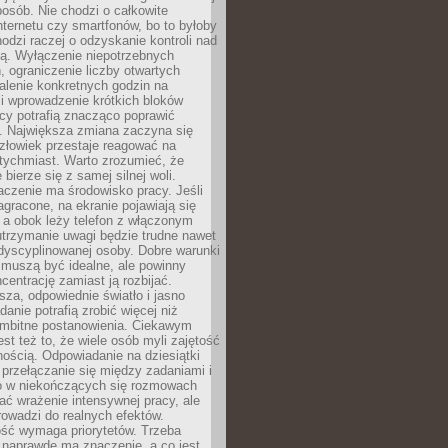
osób. Nie chodzi o całkowite
nternetu czy smartfonów, bo to byłoby
hodzi raczej o odzyskanie kontroli nad
ą. Wyłączenie niepotrzebnych
 ograniczenie liczby otwartych
stalenie konkretnych godzin na
i wprowadzenie krótkich bloków
acy potrafią znacząco poprawić
. Największa zmiana zaczyna się
złowiek przestaje reagować na
tychmiast. Warto zrozumieć, że
 bierze się z samej silnej woli.
czenie ma środowisko pracy. Jeśli
zagracone, na ekranie pojawiają się
y, a obok leży telefon z włączonym
utrzymanie uwagi będzie trudne nawet
dyscyplinowanej osoby. Dobre warunki
 muszą być idealne, ale powinny
centrację zamiast ją rozbijać.
sza, odpowiednie światło i jasno
danie potrafią zrobić więcej niż
 ambitne postanowienia. Ciekawym
est też to, że wiele osób myli zajętość
ością. Odpowiadanie na dziesiątki
przełączanie się między zadaniami i
o w niekończących się rozmowach
ć wrażenie intensywnej pracy, ale
rowadzi do realnych efektów.
ść wymaga priorytetów. Trzeba
 naprawdę ma znaczenie, a co jest