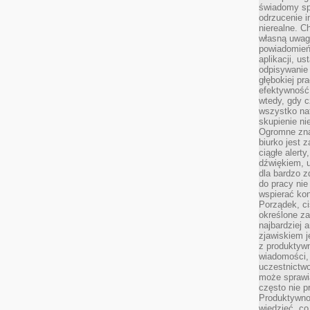
świadomy sp
odrzucenie i
nierealne. C
własną uwag
powiadomień,
aplikacji, u
odpisywanie 
głębokiej pr
efektywność
wtedy, gdy c
wszystko na
skupienie nie
Ogromne zna
biurko jest 
ciągłe alert
dźwiękiem, 
dla bardzo z
do pracy nie
wspierać kon
Porządek, ci
określone za
najbardziej
zjawiskiem j
z produktywn
wiadomości, 
uczestnictw
może sprawia
często nie p
Produktywno
wiedzieć, co