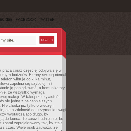
SCRIBE
FACEBOOK
TWITTER
 praca coraz częściej odbywa się w
pełnym bodźców. Ekrany świecą niemal
telefon wibruje co kilka minut,
lowa zapełnia się szybciej, niż
tanie ją porządkować, a komunikatory
enie, że wszystko wymaga
wej reakcji. W takiej rzeczywistości
ało się jedną z najcenniejszych
. Nie chodzi już tylko o wiedzę i
e, ale o zdolność do utrzymania uwagi
eczy wystarczająco długo, by
ją do końca. To coraz trudniejsze, bo
t został zaprojektowany tak, by stale
asz czas. Wiele osób zauważa, że