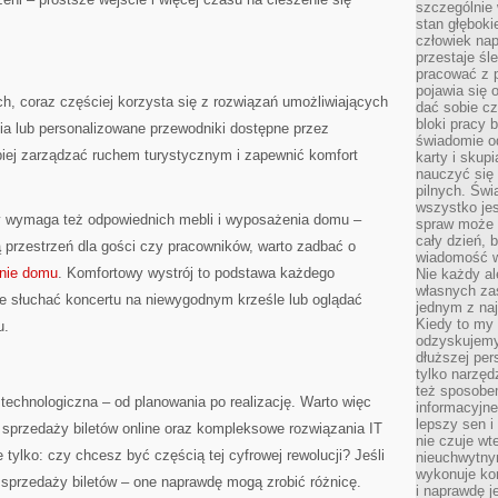
szczególnie
stan głęboki
człowiek nap
przestaje śl
pracować z 
pojawia się 
, coraz częściej korzysta się z rozwiązań umożliwiających
dać sobie cz
bloki pracy 
ia lub personalizowane przewodniki dostępne przez
świadomie o
piej zarządzać ruchem turystycznym i zapewnić komfort
karty i skup
nauczyć się
pilnych. Świ
wszystko je
y wymaga też odpowiednich mebli i wyposażenia domu –
spraw może 
cały dzień, 
ą przestrzeń dla gości czy pracowników, warto zadbać o
wiadomość w
nie domu
. Komfortowy wystrój to podstawa każdego
Nie każdy al
własnych za
ce słuchać koncertu na niewygodnym krześle lub oglądać
jednym z na
Kiedy to my
u.
odzyskujemy
dłuższej per
tylko narzęd
też sposobe
technologiczna – od planowania po realizację. Warto więc
informacyjne
lepszy sen i
przedaży biletów online oraz kompleksowe rozwiązania IT
nie czuje wt
 tylko: czy chcesz być częścią tej cyfrowej rewolucji? Jeśli
nieuchwytny
wykonuje kon
o sprzedaży biletów – one naprawdę mogą zrobić różnicę.
i naprawdę j