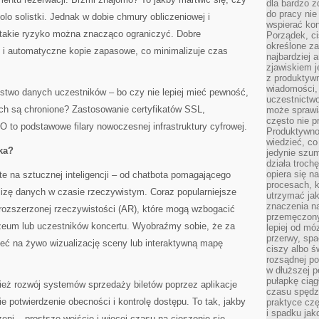
dla bardzo z
do pracy nie
olo solistki. Jednak w dobie chmury obliczeniowej i
wspierać kon
takie ryzyko można znacząco ograniczyć. Dobre
Porządek, ci
określone za
ę i automatyczne kopie zapasowe, co minimalizuje czas
najbardziej
zjawiskiem j
z produktywn
wiadomości, 
ństwo danych uczestników – bo czy nie lepiej mieć pewność,
uczestnictw
ych są chronione? Zastosowanie certyfikatów SSL,
może sprawia
często nie p
to podstawowe filary nowoczesnej infrastruktury cyfrowej.
Produktywno
wiedzieć, co
ka?
jedynie szu
działa troch
opiera się na
te na sztucznej inteligencji – od chatbota pomagającego
procesach, k
lizę danych w czasie rzeczywistym. Coraz popularniejsze
utrzymać ja
znaczenia n
 rozszerzonej rzeczywistości (AR), które mogą wzbogacić
przemęczony
eum lub uczestników koncertu. Wyobraźmy sobie, że za
lepiej od mó
przerwy, spa
ć na żywo wizualizację sceny lub interaktywną mapę
ciszy albo 
rozsądnej po
w dłuższej 
pułapkę ciąg
ież rozwój systemów sprzedaży biletów poprzez aplikacje
czasu spędzą
e potwierdzenie obecności i kontrolę dostępu. To tak, jakby
praktyce czę
i spadku ja
eni – prostsze wejście i więcej czasu na cieszenie się