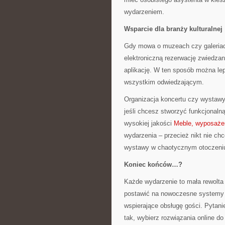
wydarzeniem.
Wsparcie dla branży kulturalnej
Gdy mowa o muzeach czy galeriach
elektroniczną rezerwację zwiedzan
aplikację. W ten sposób można le
wszystkim odwiedzającym.
Organizacja koncertu czy wystaw
jeśli chcesz stworzyć funkcjonaln
wysokiej jakości
Meble, wyposaże
wydarzenia – przecież nikt nie ch
wystawy w chaotycznym otoczeni
Koniec końców…?
Każde wydarzenie to mała rewolta 
postawić na nowoczesne systemy s
wspierające obsługę gości. Pytanie
tak, wybierz rozwiązania online d