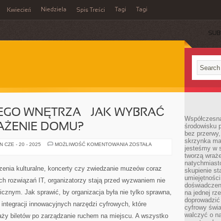
Niedziela
Tagi
Tagi
Kwiecień
Spis Treści
SUB
EGO WNĘTRZA – JAK WYBRAĆ
Współczesna
AŻENIE DOMU?
środowisku 
bez przerwy, 
skrzynka mai
MEBLE
 CZE - 20 - 2025
MOŻLIWOŚĆ KOMENTOWANIA
ZOSTAŁA
jesteśmy w s
DO
KAŻDEGO
tworzą wraż
WNĘTRZA
natychmiasto
–
zenia kulturalne, koncerty czy zwiedzanie muzeów coraz
skupienie st
JAK
WYBRAĆ
umiejętności
h rozwiązań IT, organizatorzy stają przed wyzwaniem nie
IDEALNE
doświadczeni
WYPOSAŻENIE
gicznym. Jak sprawić, by organizacja była nie tylko sprawna,
na jednej rz
DOMU?
doprowadzić 
 integracji innowacyjnych narzędzi cyfrowych, które
cyfrowy świa
walczyć o n
aży biletów po zarządzanie ruchem na miejscu. A wszystko