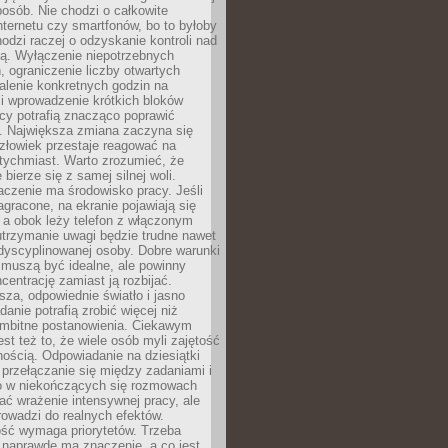
osób. Nie chodzi o całkowite
nternetu czy smartfonów, bo to byłoby
hodzi raczej o odzyskanie kontroli nad
ą. Wyłączenie niepotrzebnych
 ograniczenie liczby otwartych
stalenie konkretnych godzin na
i wprowadzenie krótkich bloków
acy potrafią znacząco poprawić
. Największa zmiana zaczyna się
złowiek przestaje reagować na
tychmiast. Warto zrozumieć, że
 bierze się z samej silnej woli.
czenie ma środowisko pracy. Jeśli
zagracone, na ekranie pojawiają się
y, a obok leży telefon z włączonym
utrzymanie uwagi będzie trudne nawet
dyscyplinowanej osoby. Dobre warunki
 muszą być idealne, ale powinny
centrację zamiast ją rozbijać.
sza, odpowiednie światło i jasno
danie potrafią zrobić więcej niż
 ambitne postanowienia. Ciekawym
est też to, że wiele osób myli zajętość
ością. Odpowiadanie na dziesiątki
przełączanie się między zadaniami i
o w niekończących się rozmowach
ć wrażenie intensywnej pracy, ale
rowadzi do realnych efektów.
ść wymaga priorytetów. Trzeba
 naprawdę ma znaczenie, a co jest