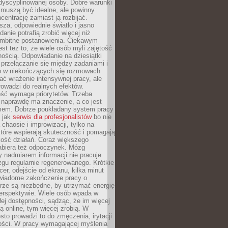
dyscyplinowanej osoby. Dobre warunki
 muszą być idealne, ale powinny
centrację zamiast ją rozbijać.
sza, odpowiednie światło i jasno
danie potrafią zrobić więcej niż
 ambitne postanowienia. Ciekawym
est też to, że wiele osób myli zajętość
ością. Odpowiadanie na dziesiątki
przełączanie się między zadaniami i
o w niekończących się rozmowach
ć wrażenie intensywnej pracy, ale
rowadzi do realnych efektów.
ść wymaga priorytetów. Trzeba
 naprawdę ma znaczenie, a co jest
mem. Dobrze poukładany system pracy
ę jak
serwis dla profesjonalistów
bo nie
 chaosie i improwizacji, tylko na
tóre wspierają skuteczność i pomagają
kość działań. Coraz większego
abiera też odpoczynek. Mózg
 nadmiarem informacji nie pracuje
zgu regularnie regenerowanego. Krótkie
cer, odejście od ekranu, kilka minut
świadome zakończenie pracy o
rze są niezbędne, by utrzymać energię
perspektywie. Wiele osób wpada w
łej dostępności, sądząc, że im więcej
 online, tym więcej zrobią. W
sto prowadzi to do zmęczenia, irytacji
kości. W pracy wymagającej myślenia