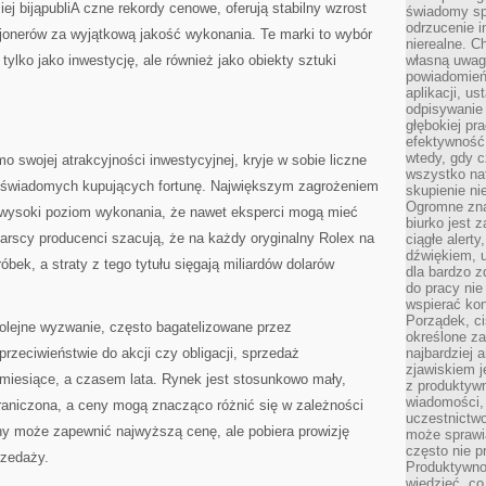
ej bijąpubliA czne rekordy cenowe, oferują stabilny wzrost
świadomy sp
odrzucenie i
cjonerów za wyjątkową jakość wykonania. Te marki to wybór
nierealne. C
e tylko jako inwestycję, ale również jako obiekty sztuki
własną uwag
powiadomień,
aplikacji, u
odpisywanie 
głębokiej pr
efektywność
wtedy, gdy c
swojej atrakcyjności inwestycyjnej, kryje w sobie liczne
wszystko na
ieświadomych kupujących fortunę. Największym zagrożeniem
skupienie nie
Ogromne zna
ak wysoki poziom wykonania, że nawet eksperci mogą mieć
biurko jest 
arscy producenci szacują, że na każdy oryginalny Rolex na
ciągłe alert
dźwiękiem, 
bek, a straty z tego tytułu sięgają miliardów dolarów
dla bardzo z
do pracy nie
wspierać kon
Porządek, ci
kolejne wyzwanie, często bagatelizowane przez
określone za
rzeciwieństwie do akcji czy obligacji, sprzedaż
najbardziej
zjawiskiem j
iesiące, a czasem lata. Rynek jest stosunkowo mały,
z produktywn
wiadomości, 
aniczona, a ceny mogą znacząco różnić się w zależności
uczestnictw
y może zapewnić najwyższą cenę, ale pobiera prowizję
może sprawia
często nie p
rzedaży.
Produktywno
wiedzieć, co