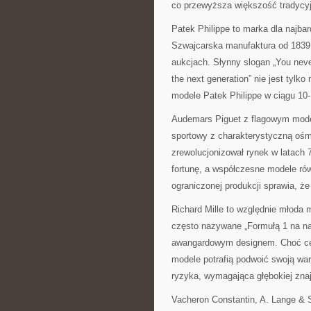
co przewyższa większość tradycyj
Patek Philippe to marka dla najba
Szwajcarska manufaktura od 1839 
aukcjach.
Słynny slogan „You never
the next generation” nie jest tyl
modele Patek Philippe w ciągu 10-
Audemars Piguet z flagowym model
sportowy z charakterystyczną ośmi
zrewolucjonizował rynek w latach 
fortunę, a współczesne modele rów
ograniczonej produkcji sprawia, 
Richard Mille to względnie młoda m
często nazywane „Formułą 1 na na
awangardowym designem. Choć ceny
modele potrafią podwoić swoją war
ryzyka, wymagająca głębokiej zna
Vacheron Constantin, A. Lange & 