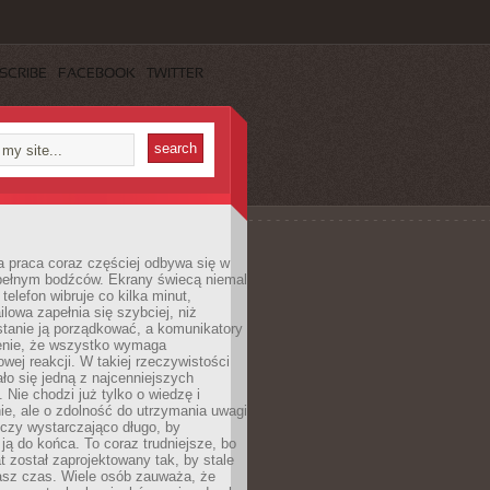
SCRIBE
FACEBOOK
TWITTER
 praca coraz częściej odbywa się w
pełnym bodźców. Ekrany świecą niemal
telefon wibruje co kilka minut,
lowa zapełnia się szybciej, niż
tanie ją porządkować, a komunikatory
enie, że wszystko wymaga
wej reakcji. W takiej rzeczywistości
ało się jedną z najcenniejszych
. Nie chodzi już tylko o wiedzę i
e, ale o zdolność do utrzymania uwagi
eczy wystarczająco długo, by
ją do końca. To coraz trudniejsze, bo
t został zaprojektowany tak, by stale
asz czas. Wiele osób zauważa, że