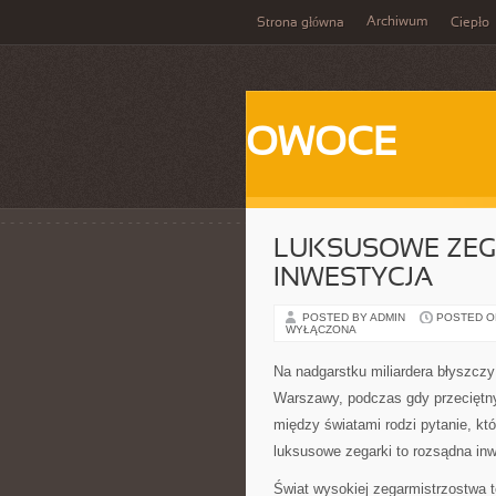
Archiwum
Strona główna
Ciepło
OWOCE
LUKSUSOWE ZEG
INWESTYCJA
POSTED BY ADMIN
POSTED ON
WYŁĄCZONA
Na nadgarstku miliardera błyszczy
Warszawy, podczas gdy przeciętny
między światami rodzi pytanie, któ
luksusowe zegarki to rozsądna in
Świat wysokiej zegarmistrzostwa to