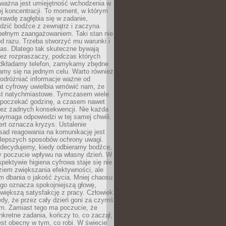
 ważna jest umiejętność wchodzenia w
ej koncentracji. To moment, w którym
rawdę zagłębia się w zadanie,
edzić bodźce z zewnątrz i zaczyna
pełnym zaangażowaniem. Taki stan nie
od razu. Trzeba stworzyć mu warunki i
as. Dlatego tak skuteczne bywają
bez rozpraszaczy, podczas których
dkładamy telefon, zamykamy zbędne
iamy się na jednym celu. Warto również
 odróżniać informacje ważne od
at cyfrowy uwielbia wmówić nam, że
st natychmiastowe. Tymczasem wiele
poczekać godzinę, a czasem nawet
bez żadnych konsekwencji. Nie każda
ymaga odpowiedzi w tej samej chwili.
ert oznacza kryzys. Ustalenie
sad reagowania na komunikację jest
jlepszych sposobów ochrony uwagi.
 decydujemy, kiedy odbieramy bodźce,
 poczucie wpływu na własny dzień. W
spektywie higiena cyfrowa staje się nie
ziem zwiększania efektywności, ale
m dbania o jakość życia. Mniej chaosu
go oznacza spokojniejszą głowę,
 większą satysfakcję z pracy. Człowiek
edy, że przez cały dzień goni za czymś
m. Zamiast tego ma poczucie, że
kretne zadania, kończy to, co zaczął,
est obecny w tym, co robi. W świecie