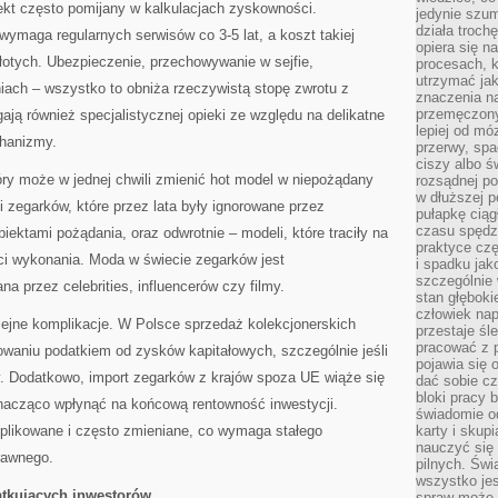
ekt często pomijany w kalkulacjach zyskowności.
jedynie szu
działa troch
maga regularnych serwisów co 3-5 lat, a koszt takiej
opiera się na
złotych. Ubezpieczenie, przechowywanie w sejfie,
procesach, k
utrzymać ja
ach – wszystko to obniża rzeczywistą stopę zwrotu z
znaczenia n
przemęczony
ają również specjalistycznej opieki ze względu na delikatne
lepiej od mó
hanizmy.
przerwy, spa
ciszy albo 
óry może w jednej chwili zmienić hot model w niepożądany
rozsądnej po
w dłuższej 
i zegarków, które przez lata były ignorowane przez
pułapkę ciąg
czasu spędzą
biektami pożądania, oraz odwrotnie – modeli, które traciły na
praktyce czę
ci wykonania. Moda w świecie zegarków jest
i spadku ja
szczególnie
a przez celebrities, influencerów czy filmy.
stan głęboki
człowiek nap
lejne komplikacje. W Polsce sprzedaż kolekcjonerskich
przestaje śl
pracować z 
aniu podatkiem od zysków kapitałowych, szczególnie jeśli
pojawia się 
y. Dodatkowo, import zegarków z krajów spoza UE wiąże się
dać sobie cz
bloki pracy 
znacząco wpłynąć na końcową rentowność inwestycji.
świadomie o
plikowane i często zmieniane, co wymaga stałego
karty i skup
nauczyć się
rawnego.
pilnych. Świ
wszystko je
ątkujących inwestorów
spraw może 