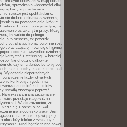
as prostych obowiązków mają odruch
telefon, sprawdzania wiadomości albo
olejnej karty w przeglądarce.
 nie zawsze jest spektakularne.
wia się drobno: sekundą zawahania,
jrzeniem na powiadomienie, krótkim
d zadania. Problem polega na tym, że
przerwanie osłabia rytm pracy. Mózg
zasu, by wrócić do pełnego
ia, a to oznacza, że pozornie
uchy potrafią pochłonąć ogromną ilość
tego coraz częściej mówi się o higienie
 pojęcie obejmuje wszystkie działania,
ją korzystać z technologii w bardziej
osób. Nie chodzi o całkowite
nternetu czy smartfonów, bo to byłoby
hodzi raczej o odzyskanie kontroli nad
ą. Wyłączenie niepotrzebnych
 ograniczenie liczby otwartych
stalenie konkretnych godzin na
i wprowadzenie krótkich bloków
acy potrafią znacząco poprawić
. Największa zmiana zaczyna się
złowiek przestaje reagować na
tychmiast. Warto zrozumieć, że
 bierze się z samej silnej woli.
czenie ma środowisko pracy. Jeśli
zagracone, na ekranie pojawiają się
y, a obok leży telefon z włączonym
utrzymanie uwagi będzie trudne nawet