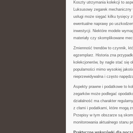
Koszty utrzymania kolekcji to asp
Luksusowy zegarek mechaniczny wy
usługi może sięgać kilku tysięcy 
ewentualne naprawy po uszkodzeni
inwestycji. Niektóre modele wymag
materiały czy skomplikowane mec
Zmienność trendów to czynnik, kt
egzemplarz. Historia zna przypadk
kolekcjonerów, by nagle stać się o
popularności mimo wysokiej jakoś
nieprzewidywalna i często napędzan
Aspekty prawne i podatkowe to ko
zegarków może podlegać opodatkow
działalność ma charakter regularn
z cłami i podatkami, które mogą 
Przepisy w tym obszarze są skom
monitorowania aktualnego stanu p
Praktyczne wskazówki dla pocz