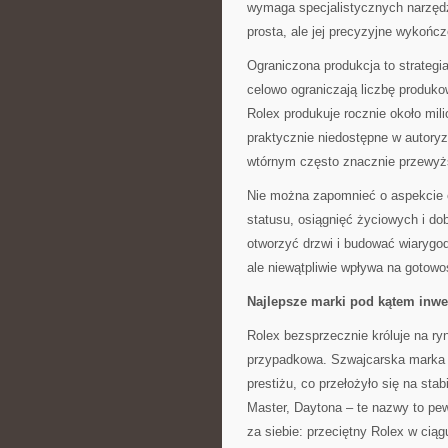
wymaga specjalistycznych narzędz
prosta, ale jej precyzyjne wykończe
Ograniczona produkcja to strategi
celowo ograniczają liczbę produk
Rolex produkuje rocznie około mil
praktycznie niedostępne w autoryz
wtórnym często znacznie przewyż
Nie można zapomnieć o aspekcie 
statusu, osiągnięć życiowych i d
otworzyć drzwi i budować wiarygod
ale niewątpliwie wpływa na gotowo
Najlepsze marki pod kątem inw
Rolex bezsprzecznie króluje na ry
przypadkowa. Szwajcarska marka p
prestiżu, co przełożyło się na sta
Master, Daytona – te nazwy to pe
za siebie: przeciętny Rolex w ciąg