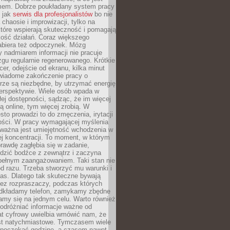
mem. Dobrze poukładany system pracy
ę jak
serwis dla profesjonalistów
bo nie
 chaosie i improwizacji, tylko na
tóre wspierają skuteczność i pomagają
kość działań. Coraz większego
abiera też odpoczynek. Mózg
 nadmiarem informacji nie pracuje
zgu regularnie regenerowanego. Krótkie
cer, odejście od ekranu, kilka minut
świadome zakończenie pracy o
rze są niezbędne, by utrzymać energię
perspektywie. Wiele osób wpada w
łej dostępności, sądząc, że im więcej
 online, tym więcej zrobią. W
sto prowadzi to do zmęczenia, irytacji
kości. W pracy wymagającej myślenia
 ważna jest umiejętność wchodzenia w
ej koncentracji. To moment, w którym
rawdę zagłębia się w zadanie,
edzić bodźce z zewnątrz i zaczyna
pełnym zaangażowaniem. Taki stan nie
od razu. Trzeba stworzyć mu warunki i
as. Dlatego tak skuteczne bywają
bez rozpraszaczy, podczas których
dkładamy telefon, zamykamy zbędne
iamy się na jednym celu. Warto również
 odróżniać informacje ważne od
at cyfrowy uwielbia wmówić nam, że
st natychmiastowe. Tymczasem wiele
poczekać godzinę, a czasem nawet