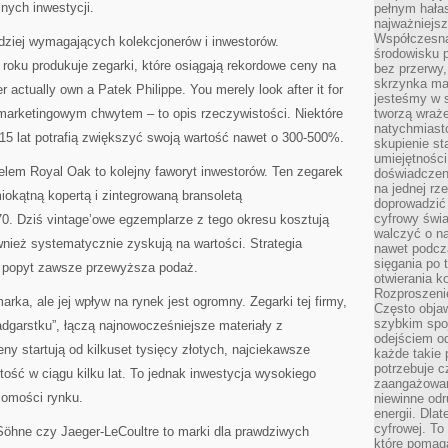
nych inwestycji.
pełnym hała
najważniejsz
Współczesna
rdziej wymagających kolekcjonerów i inwestorów.
środowisku 
roku produkuje zegarki, które osiągają rekordowe ceny na
bez przerwy, 
skrzynka mai
 actually own a Patek Philippe. You merely look after it for
jesteśmy w s
ko marketingowym chwytem – to opis rzeczywistości.
Niektóre
tworzą wraż
natychmiasto
15 lat potrafią zwiększyć swoją wartość nawet o 300-500%.
skupienie st
umiejętności
em Royal Oak to kolejny faworyt inwestorów. Ten zegarek
doświadczeni
na jednej rz
okątną kopertą i zintegrowaną bransoletą
doprowadzić 
cyfrowy świa
70. Dziś vintage’owe egzemplarze z tego okresu kosztują
walczyć o n
nież systematycznie zyskują na wartości. Strategia
nawet podcz
sięgania po 
że popyt zawsze przewyższa podaż.
otwierania k
Rozproszenie
arka, ale jej wpływ na rynek jest ogromny. Zegarki tej firmy,
Często obja
szybkim spo
dgarstku”, łączą najnowocześniejsze materiały z
odejściem o
 startują od kilkuset tysięcy złotych, najciekawsze
każde takie 
potrzebuje c
tość w ciągu kilku lat. To jednak inwestycja wysokiego
zaangażowan
jomości rynku.
niewinne odr
energii. Dla
cyfrowej. To
Söhne czy Jaeger-LeCoultre to marki dla prawdziwych
które pomaga