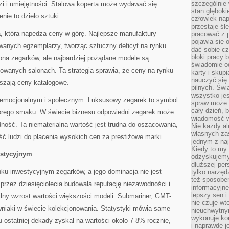
szczególnie
i i umiejętności. Stalowa koperta może wydawać się
stan głęboki
nie to dzieło sztuki.
człowiek nap
przestaje śl
a, która napędza ceny w górę. Najlepsze manufaktury
pracować z 
pojawia się 
owanych egzemplarzy, tworząc sztuczny deficyt na rynku.
dać sobie cz
bloki pracy 
iona zegarków, ale najbardziej pożądane modele są
świadomie o
owanych salonach. Ta strategia sprawia, że ceny na rynku
karty i skup
nauczyć się
szają ceny katalogowe.
pilnych. Świ
wszystko je
emocjonalnym i społecznym. Luksusowy zegarek to symbol
spraw może 
cały dzień, 
obrego smaku. W świecie biznesu odpowiedni zegarek może
wiadomość w
ność. Ta niematerialna wartość jest trudna do oszacowania,
Nie każdy al
własnych za
ść ludzi do płacenia wysokich cen za prestiżowe marki.
jednym z na
Kiedy to my
estycyjnym
odzyskujemy
dłuższej per
nku inwestycyjnym zegarków, a jego dominacja nie jest
tylko narzęd
też sposobe
rzez dziesięciolecia budowała reputację niezawodności i
informacyjne
lepszy sen i
bilny wzrost wartości większości modeli. Submariner, GMT-
nie czuje wt
wniaki w świecie kolekcjonowania. Statystyki mówią same
nieuchwytny
wykonuje kon
u ostatniej dekady zyskał na wartości około 7-8% rocznie,
i naprawdę j