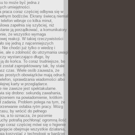
su to może być jedna z
ych umiejętności.
 praca coraz częściej odbywa się w
pełnym bodźców. Ekrany świecą niemal
telefon wibruje co kilka minut,
lowa zapełnia się szybciej, niż
tanie ją porządkować, a komunikatory
enie, że wszystko wymaga
wej reakcji. W takiej rzeczywistości
ało się jedną z najcenniejszych
. Nie chodzi już tylko o wiedzę i
e, ale o zdolność do utrzymania uwagi
eczy wystarczająco długo, by
ją do końca. To coraz trudniejsze, bo
t został zaprojektowany tak, by stale
asz czas. Wiele osób zauważa, że
as prostych obowiązków mają odruch
telefon, sprawdzania wiadomości albo
olejnej karty w przeglądarce.
 nie zawsze jest spektakularne.
wia się drobno: sekundą zawahania,
jrzeniem na powiadomienie, krótkim
d zadania. Problem polega na tym, że
przerwanie osłabia rytm pracy. Mózg
zasu, by wrócić do pełnego
ia, a to oznacza, że pozornie
uchy potrafią pochłonąć ogromną ilość
tego coraz częściej mówi się o higienie
 pojęcie obejmuje wszystkie działania,
ją korzystać z technologii w bardziej