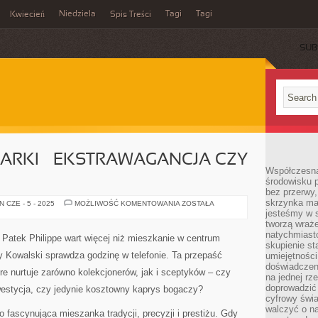
Niedziela
Tagi
Tagi
Kwiecień
Spis Treści
SUB
ARKI – EKSTRAWAGANCJA CZY
Współczesna
środowisku 
bez przerwy, 
skrzynka mai
LUKSUSOWE
 CZE - 5 - 2025
MOŻLIWOŚĆ KOMENTOWANIA
ZOSTAŁA
ZEGARKI
jesteśmy w s
–
tworzą wraż
EKSTRAWAGANCJA
natychmiasto
CZY
 Patek Philippe wart więcej niż mieszkanie w centrum
INWESTYCJA
skupienie st
 Kowalski sprawdza godzinę w telefonie. Ta przepaść
umiejętności
doświadczeni
re nurtuje zarówno kolekcjonerów, jak i sceptyków – czy
na jednej rz
doprowadzić 
westycja, czy jedynie kosztowny kaprys bogaczy?
cyfrowy świa
walczyć o n
 fascynująca mieszanka tradycji, precyzji i prestiżu. Gdy