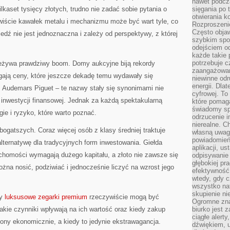
nawet podcz
kaset tysięcy złotych, trudno nie zadać sobie pytania o
sięgania po 
otwierania k
ywiście kawałek metalu i mechanizmu może być wart tyle, co
Rozproszenie
Często obja
ź nie jest jednoznaczna i zależy od perspektywy, z której
szybkim spo
odejściem o
każde takie 
potrzebuje c
żywa prawdziwy boom. Domy aukcyjne biją rekordy
zaangażowan
gają ceny, które jeszcze dekadę temu wydawały się
niewinne odr
energii. Dla
x, Audemars Piguet – te nazwy stały się synonimami nie
cyfrowej. To
ej inwestycji finansowej. Jednak za każdą spektakularną
które pomaga
świadomy sp
egie i ryzyko, które warto poznać.
odrzucenie i
nierealne. C
bogatszych. Coraz więcej osób z klasy średniej traktuje
własną uwag
powiadomień,
ternatywę dla tradycyjnych form inwestowania. Giełda
aplikacji, u
chomości wymagają dużego kapitału, a złoto nie zawsze się
odpisywanie 
głębokiej pr
a nosić, podziwiać i jednocześnie liczyć na wzrost jego
efektywność
wtedy, gdy c
wszystko na
skupienie nie
zy
luksusowe zegarki premium
rzeczywiście mogą być
Ogromne zna
jakie czynniki wpływają na ich wartość oraz kiedy zakup
biurko jest 
ciągłe alert
ony ekonomicznie, a kiedy to jedynie ekstrawagancja.
dźwiękiem, 