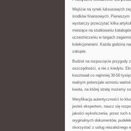
Wejście na rynek luksusowych zeg
środków finansowych. Pierwszym 
wystarczy przeczytać kilka artyk
miesiące na studiowaniu katalogów
uczestniczeniu w targach zegarmi
kolekcjonerami. Każda godzina na
zakupie.
Budżet na rozpoczęcie przygody z
oszczędności, a nie z kredytu. Ek
kosztował co najmniej 30-50 tysięc
realnym potencjale wzrostu wartoś
kwota, na której stratę możemy so
Weryfikacja autentyczności to klu
jesteś ekspertem, naucz się roz
jakości wykończenia, przez ruch s
oryginalnych dokumentów, pudełek
skorzystać z usług niezależnego ek