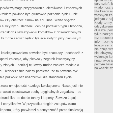
cały dzień, 
wiadomość w
arków wymaga przygotowania, cierpliwości i znacznych
Nie każdy al
krokiem powinno być gruntowne poznanie rynku – nie
własnych za
jednym z na
ułów czy obejrzeć filmów na YouTube. Warto spędzić
Kiedy to my
 aukcyjnych, śledzeniu cen na portalach typu Chrono24,
odzyskujemy
dłuższej per
strzoskich i nawiązywaniu kontaktów z doświadczonymi
tylko narzęd
też sposobe
uki może zaoszczędzić tysiące złotych przy pierwszym
informacyjne
lepszy sen i
nie czuje wt
 kolekcjonowaniem powinien być znaczący i pochodzić z
nieuchwytny
wykonuje kon
sperci zalecają, aby pierwszy zegarek inwestycyjny
i naprawdę j
pełnym hała
y złotych – poniżej tej kwoty trudno znaleźć modele o
najważniejsz
ci. Jednocześnie należy pamiętać, że to powinna być
bie pozwolić bez uszczerbku dla standardu życia.
czowa umiejętność każdego kolekcjonera. Nawet jeśli nie
poznawać podstawowe cechy oryginalnych zegarków – od
ekundnika, po detale tarczy i koperty. Zawsze żądaj
 i certyfikatów. W przypadku drogich zakupów warto
sperta, który potwierdzi autentyczność przed finalizacją