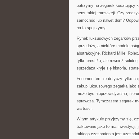
patrzymy na zegarek kosztujący kil
sens takiej transakcji. Czy rzecz
samochód lub nawet dom? Odpowied
na to spojrzymy.
Rynek luksusowych zegarków prze
sprzedaży, a niektóre modele osią
abstrakcyjne. Richard Mille, Role
tylko prestiżu, ale również solidn
sprzedażą kryje się historia, strat
Fenomen ten nie dotyczy tylko naj
zakup luksusowego zegarka jako al
może być nieprzewidywalna, nieru
sprawdza. Tymczasem zegarek możn
wartości.
W tym artykule przyjrzymy się, c
traktowane jako forma inwestycji, 
takiego czasomierza jest uzasadni