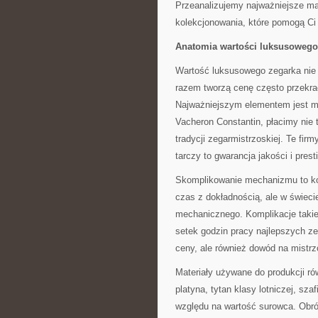
Przeanalizujemy najważniejsze ma
kolekcjonowania, które pomogą Ci
Anatomia wartości luksusowego
Wartość luksusowego zegarka nie b
razem tworzą cenę często przekr
Najważniejszym elementem jest mar
Vacheron Constantin, płacimy nie t
tradycji zegarmistrzoskiej. Te fir
tarczy to gwarancja jakości i prest
Skomplikowanie mechanizmu to ko
czas z dokładnością, ale w świec
mechanicznego. Komplikacje takie 
setek godzin pracy najlepszych ze
ceny, ale również dowód na mistr
Materiały używane do produkcji ró
platyna, tytan klasy lotniczej, sza
względu na wartość surowca. Obró