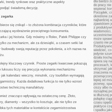
dla bardzo z
rki, trendy rynkowe oraz praktyczne aspekty
do pracy nie
 podjąć świadomą decyzję.
wspierać kon
Porządek, ci
określone za
 zegarka
najbardziej
zjawiskiem j
ierze się znikąd – to złożona kombinacja czynników, które
z produktywn
aczającą wyobrażenie przeciętnego konsumenta.
wiadomości, 
uczestnictw
ka i jej historia. Gdy mówimy o Rolex, Patek Philippe czy
może sprawia
często nie p
ylko za mechanizm, ale za dziesiątki, a czasem setki lat
Produktywno
my budowały swoją reputację przez pokolenia, a ich nazwa na
wiedzieć, co
jedynie szu
iżu.
działa troch
opiera się na
lejny kluczowy czynnik. Proste zegarki kwarcowe pokazują
procesach, k
utrzymać ja
ie luksusu liczy się precyzja wykonania mechanizmu
znaczenia n
jak kalendarz wieczny, minutnik, czy tourbillon wymagają
przemęczony
lepiej od mó
garmistrzy. Każda dodatkowa funkcja to nie tylko wzrost
przerwy, spa
zostwo techniczną manufaktury.
ciszy albo 
rozsądnej po
w dłuższej 
wnież znacząco wpływają na ostateczną cenę. Złoto,
pułapkę ciąg
firy, diamenty – wszystko to kosztuje, ale nie tylko ze
czasu spędzą
praktyce czę
bka tych materiałów w kontekście zegarmistrzostwa
i spadku ja