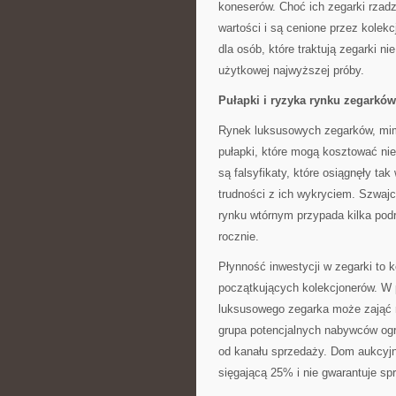
koneserów. Choć ich zegarki rzadzi
wartości i są cenione przez kolek
dla osób, które traktują zegarki ni
użytkowej najwyższej próby.
Pułapki i ryzyka rynku zegarków
Rynek luksusowych zegarków, mimo 
pułapki, które mogą kosztować n
są falsyfikaty, które osiągnęły t
trudności z ich wykryciem. Szwajc
rynku wtórnym przypada kilka podró
rocznie.
Płynność inwestycji w zegarki to 
początkujących kolekcjonerów. W p
luksusowego zegarka może zająć m
grupa potencjalnych nabywców ogr
od kanału sprzedaży. Dom aukcyjn
sięgającą 25% i nie gwarantuje sp