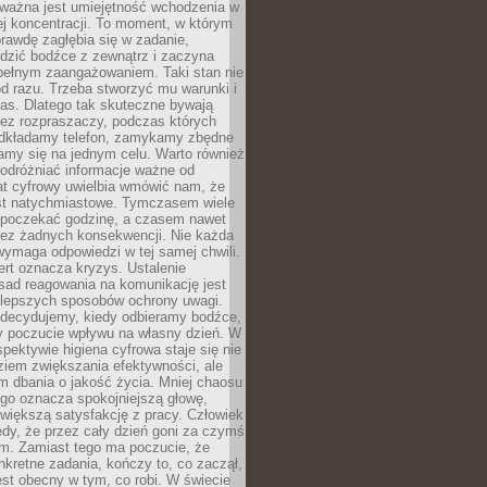
 ważna jest umiejętność wchodzenia w
ej koncentracji. To moment, w którym
rawdę zagłębia się w zadanie,
edzić bodźce z zewnątrz i zaczyna
pełnym zaangażowaniem. Taki stan nie
od razu. Trzeba stworzyć mu warunki i
as. Dlatego tak skuteczne bywają
bez rozpraszaczy, podczas których
dkładamy telefon, zamykamy zbędne
iamy się na jednym celu. Warto również
 odróżniać informacje ważne od
at cyfrowy uwielbia wmówić nam, że
st natychmiastowe. Tymczasem wiele
poczekać godzinę, a czasem nawet
bez żadnych konsekwencji. Nie każda
ymaga odpowiedzi w tej samej chwili.
ert oznacza kryzys. Ustalenie
sad reagowania na komunikację jest
jlepszych sposobów ochrony uwagi.
 decydujemy, kiedy odbieramy bodźce,
 poczucie wpływu na własny dzień. W
spektywie higiena cyfrowa staje się nie
ziem zwiększania efektywności, ale
m dbania o jakość życia. Mniej chaosu
go oznacza spokojniejszą głowę,
 większą satysfakcję z pracy. Człowiek
edy, że przez cały dzień goni za czymś
m. Zamiast tego ma poczucie, że
kretne zadania, kończy to, co zaczął,
est obecny w tym, co robi. W świecie