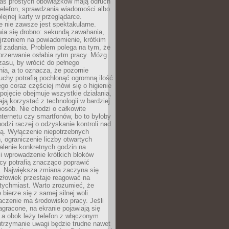
as prostych obowiązków mają odruch
telefon, sprawdzania wiadomości albo
olejnej karty w przeglądarce.
 nie zawsze jest spektakularne.
wia się drobno: sekundą zawahania,
jrzeniem na powiadomienie, krótkim
d zadania. Problem polega na tym, że
przerwanie osłabia rytm pracy. Mózg
zasu, by wrócić do pełnego
ia, a to oznacza, że pozornie
uchy potrafią pochłonąć ogromną ilość
tego coraz częściej mówi się o higienie
 pojęcie obejmuje wszystkie działania,
ją korzystać z technologii w bardziej
osób. Nie chodzi o całkowite
nternetu czy smartfonów, bo to byłoby
hodzi raczej o odzyskanie kontroli nad
ą. Wyłączenie niepotrzebnych
 ograniczenie liczby otwartych
stalenie konkretnych godzin na
i wprowadzenie krótkich bloków
acy potrafią znacząco poprawić
. Największa zmiana zaczyna się
złowiek przestaje reagować na
tychmiast. Warto zrozumieć, że
 bierze się z samej silnej woli.
czenie ma środowisko pracy. Jeśli
zagracone, na ekranie pojawiają się
y, a obok leży telefon z włączonym
utrzymanie uwagi będzie trudne nawet