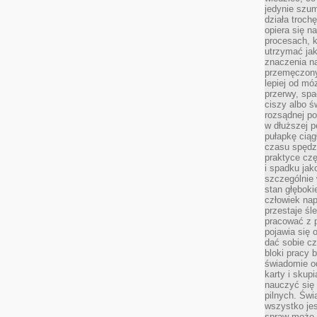
jedynie szu
działa troch
opiera się na
procesach, k
utrzymać ja
znaczenia n
przemęczony
lepiej od mó
przerwy, spa
ciszy albo 
rozsądnej po
w dłuższej 
pułapkę ciąg
czasu spędzą
praktyce czę
i spadku ja
szczególnie
stan głęboki
człowiek nap
przestaje śl
pracować z 
pojawia się 
dać sobie cz
bloki pracy 
świadomie o
karty i skup
nauczyć się
pilnych. Świ
wszystko je
spraw może 