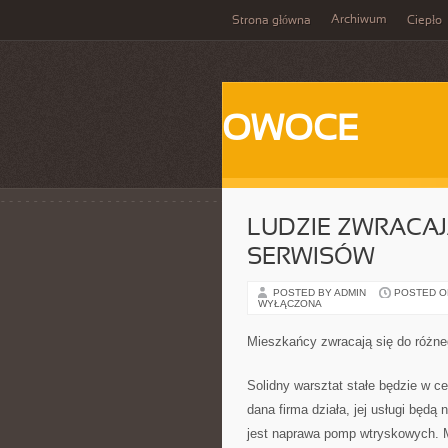
Archiwum
Strona główna
Ciepło
OWOCE
LUDZIE ZWRACAJ
SERWISÓW
POSTED BY ADMIN
POSTED ON 
WYŁĄCZONA
Mieszkańcy zwracają się do różne
Solidny warsztat stałe będzie w cen
dana firma działa, jej usługi będą
jest naprawa pomp wtryskowych. M