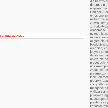
dla bardzo z
do pracy nie
wspierać kon
Porządek, ci
określone za
najbardziej
zjawiskiem j
z produktywn
wiadomości, 
uczestnictw
I CHRZEŚCIJAŃSKIE
może sprawia
często nie p
Produktywno
wiedzieć, co
jedynie szu
działa troch
opiera się na
procesach, k
utrzymać ja
znaczenia n
przemęczony
lepiej od mó
przerwy, spa
ciszy albo 
rozsądnej po
w dłuższej 
pułapkę ciąg
czasu spędzą
praktyce czę
i spadku ja