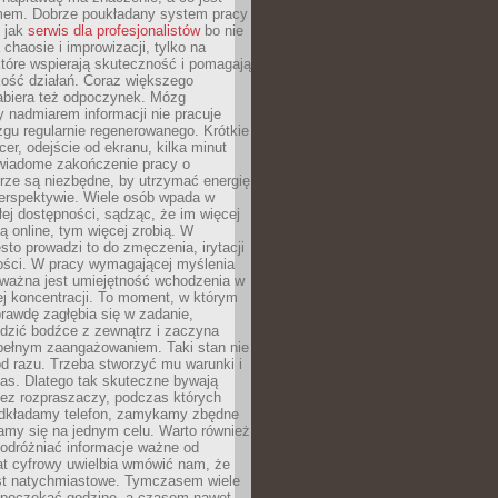
mem. Dobrze poukładany system pracy
ę jak
serwis dla profesjonalistów
bo nie
 chaosie i improwizacji, tylko na
tóre wspierają skuteczność i pomagają
kość działań. Coraz większego
abiera też odpoczynek. Mózg
 nadmiarem informacji nie pracuje
zgu regularnie regenerowanego. Krótkie
cer, odejście od ekranu, kilka minut
świadome zakończenie pracy o
rze są niezbędne, by utrzymać energię
perspektywie. Wiele osób wpada w
łej dostępności, sądząc, że im więcej
 online, tym więcej zrobią. W
sto prowadzi to do zmęczenia, irytacji
kości. W pracy wymagającej myślenia
 ważna jest umiejętność wchodzenia w
ej koncentracji. To moment, w którym
rawdę zagłębia się w zadanie,
edzić bodźce z zewnątrz i zaczyna
pełnym zaangażowaniem. Taki stan nie
od razu. Trzeba stworzyć mu warunki i
as. Dlatego tak skuteczne bywają
bez rozpraszaczy, podczas których
dkładamy telefon, zamykamy zbędne
iamy się na jednym celu. Warto również
 odróżniać informacje ważne od
at cyfrowy uwielbia wmówić nam, że
st natychmiastowe. Tymczasem wiele
poczekać godzinę, a czasem nawet