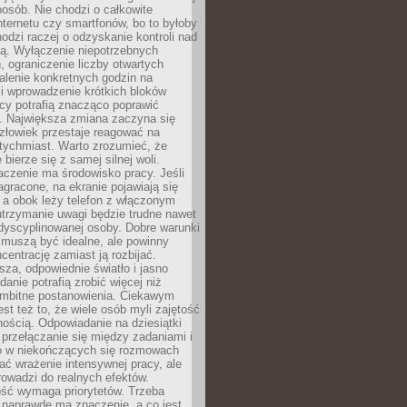
osób. Nie chodzi o całkowite
nternetu czy smartfonów, bo to byłoby
hodzi raczej o odzyskanie kontroli nad
ą. Wyłączenie niepotrzebnych
 ograniczenie liczby otwartych
stalenie konkretnych godzin na
i wprowadzenie krótkich bloków
acy potrafią znacząco poprawić
. Największa zmiana zaczyna się
złowiek przestaje reagować na
tychmiast. Warto zrozumieć, że
 bierze się z samej silnej woli.
czenie ma środowisko pracy. Jeśli
zagracone, na ekranie pojawiają się
y, a obok leży telefon z włączonym
utrzymanie uwagi będzie trudne nawet
dyscyplinowanej osoby. Dobre warunki
 muszą być idealne, ale powinny
centrację zamiast ją rozbijać.
sza, odpowiednie światło i jasno
danie potrafią zrobić więcej niż
 ambitne postanowienia. Ciekawym
est też to, że wiele osób myli zajętość
ością. Odpowiadanie na dziesiątki
przełączanie się między zadaniami i
o w niekończących się rozmowach
ć wrażenie intensywnej pracy, ale
rowadzi do realnych efektów.
ść wymaga priorytetów. Trzeba
 naprawdę ma znaczenie, a co jest