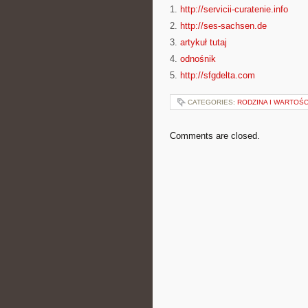
1.
http://servicii-curatenie.info
2.
http://ses-sachsen.de
3.
artykuł tutaj
4.
odnośnik
5.
http://sfgdelta.com
CATEGORIES:
RODZINA I WARTOŚC
Comments are closed.