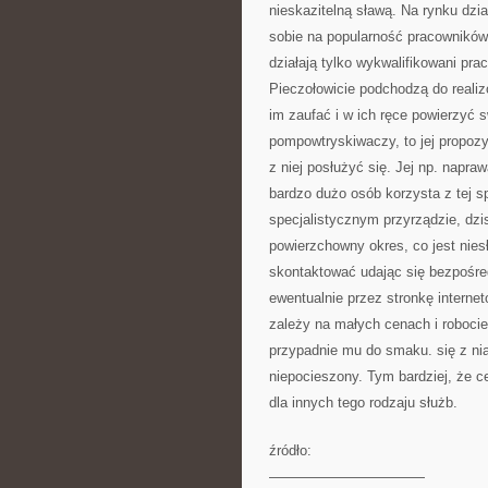
nieskazitelną sławą. Na rynku dzia
sobie na popularność pracowników
działają tylko wykwalifikowani pr
Pieczołowicie podchodzą do realiz
im zaufać i w ich ręce powierzyć s
pompowtryskiwaczy, to jej propozy
z niej posłużyć się. Jej np. napr
bardzo dużo osób korzysta z tej sp
specjalistycznym przyrządzie, dzi
powierzchowny okres, co jest nie
skontaktować udając się bezpośred
ewentualnie przez stronkę interne
zależy na małych cenach i robocie 
przypadnie mu do smaku. się z nią 
niepocieszony. Tym bardziej, że c
dla innych tego rodzaju służb.
źródło:
———————————