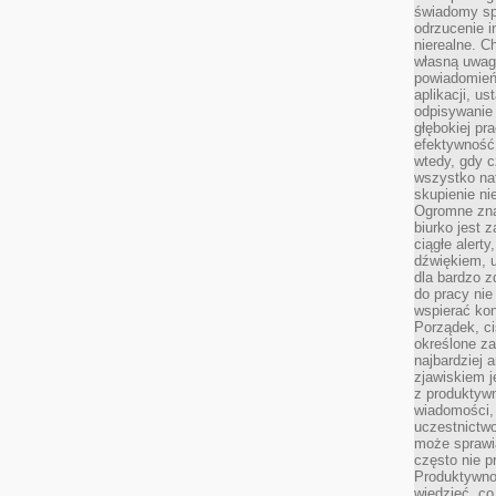
świadomy sp
odrzucenie i
nierealne. C
własną uwag
powiadomień,
aplikacji, u
odpisywanie 
głębokiej pr
efektywność
wtedy, gdy c
wszystko na
skupienie nie
Ogromne zna
biurko jest 
ciągłe alert
dźwiękiem, 
dla bardzo z
do pracy nie
wspierać kon
Porządek, ci
określone za
najbardziej
zjawiskiem j
z produktywn
wiadomości, 
uczestnictw
może sprawia
często nie p
Produktywno
wiedzieć, co