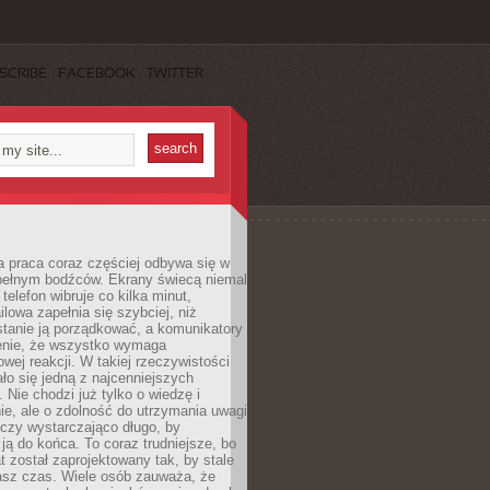
SCRIBE
FACEBOOK
TWITTER
 praca coraz częściej odbywa się w
pełnym bodźców. Ekrany świecą niemal
telefon wibruje co kilka minut,
lowa zapełnia się szybciej, niż
tanie ją porządkować, a komunikatory
enie, że wszystko wymaga
wej reakcji. W takiej rzeczywistości
ało się jedną z najcenniejszych
. Nie chodzi już tylko o wiedzę i
e, ale o zdolność do utrzymania uwagi
eczy wystarczająco długo, by
ją do końca. To coraz trudniejsze, bo
t został zaprojektowany tak, by stale
asz czas. Wiele osób zauważa, że