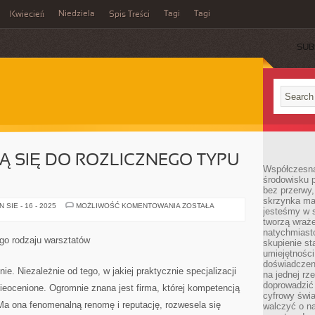
Niedziela
Tagi
Tagi
Kwiecień
Spis Treści
SUB
Ą SIĘ DO ROZLICZNEGO TYPU
Współczesna
środowisku 
bez przerwy, 
skrzynka mai
LUDZIE
SIE - 16 - 2025
MOŻLIWOŚĆ KOMENTOWANIA
ZOSTAŁA
jesteśmy w s
ZWRACAJĄ
SIĘ
tworzą wraż
DO
natychmiasto
ROZLICZNEGO
go rodzaju warsztatów
skupienie st
TYPU
SERWISÓW
umiejętności
doświadczeni
ie. Niezależnie od tego, w jakiej praktycznie specjalizacji
na jednej rz
doprowadzić 
 nieocenione. Ogromnie znana jest firma, której kompetencją
cyfrowy świa
a ona fenomenalną renomę i reputację, rozwesela się
walczyć o n