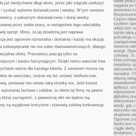
nawet podcz
ła już niesłychanie długi okres, przez jaki zdążyła zasłużyć
sięgania po 
otwierania k
 i zyskać wyborne doświadczenie i wiedzę. W tym serwisie
Rozproszenie
acownicy, o pokaźnym doświadczeniu i dużej wiedzy.
Często obja
szybkim spo
owanej przez siebie pracy, w następstwie tego należałoby
odejściem o
wój sprzęt. Mimo, że jej dziedziną jest naprawa
każde takie 
potrzebuje c
cja jest ogromnie różnorodna i dostatnia i każdy ma okazję
zaangażowan
niewinne odr
awa turbosprężarek nie ma sobie równowartościowych, dlatego
energii. Dla
ecjalnej oferty. Pracownicy pracują tylko na
cyfrowej. To
które pomaga
siejszym i bardzo fascynującym. Dzięki niemu warsztat trwa
świadomy sp
słychanie ważne dla każdego klienta. Z serwisem można się
odrzucenie i
nierealne. C
nio do warsztatu, można się też umówić telefonicznie,
własną uwag
powiadomień,
tową, ponieważ ten serwis taką stronkę ma. Jeśli komuś
aplikacji, u
wykonanej fachowo i solidnie, to oferta tej firmy na pewno
odpisywanie 
głębokiej pr
bliżej zaznajomić, z pewnością nikt nie będzie nią
efektywność
eny są wyjątkowo korzystne i stanowią solidną konkurencję
wtedy, gdy c
wszystko na
skupienie nie
Ogromne zna
biurko jest 
ciągłe alert
dźwiękiem, 