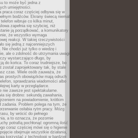
su to może być jedna z
ych umiejętności.
 praca coraz częściej odbywa się w
pełnym bodźców. Ekrany świecą niemal
telefon wibruje co kilka minut,
lowa zapełnia się szybciej, niż
tanie ją porządkować, a komunikatory
enie, że wszystko wymaga
wej reakcji. W takiej rzeczywistości
ało się jedną z najcenniejszych
. Nie chodzi już tylko o wiedzę i
e, ale o zdolność do utrzymania uwagi
eczy wystarczająco długo, by
ją do końca. To coraz trudniejsze, bo
t został zaprojektowany tak, by stale
asz czas. Wiele osób zauważa, że
as prostych obowiązków mają odruch
telefon, sprawdzania wiadomości albo
olejnej karty w przeglądarce.
 nie zawsze jest spektakularne.
wia się drobno: sekundą zawahania,
jrzeniem na powiadomienie, krótkim
d zadania. Problem polega na tym, że
przerwanie osłabia rytm pracy. Mózg
zasu, by wrócić do pełnego
ia, a to oznacza, że pozornie
uchy potrafią pochłonąć ogromną ilość
tego coraz częściej mówi się o higienie
 pojęcie obejmuje wszystkie działania,
ją korzystać z technologii w bardziej