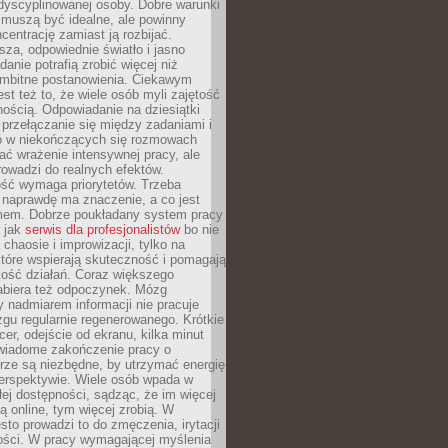
dyscyplinowanej osoby. Dobre warunki
 muszą być idealne, ale powinny
centrację zamiast ją rozbijać.
sza, odpowiednie światło i jasno
danie potrafią zrobić więcej niż
 ambitne postanowienia. Ciekawym
est też to, że wiele osób myli zajętość
ością. Odpowiadanie na dziesiątki
przełączanie się między zadaniami i
o w niekończących się rozmowach
ć wrażenie intensywnej pracy, ale
rowadzi do realnych efektów.
ść wymaga priorytetów. Trzeba
 naprawdę ma znaczenie, a co jest
mem. Dobrze poukładany system pracy
ę jak
serwis dla profesjonalistów
bo nie
 chaosie i improwizacji, tylko na
tóre wspierają skuteczność i pomagają
kość działań. Coraz większego
abiera też odpoczynek. Mózg
 nadmiarem informacji nie pracuje
zgu regularnie regenerowanego. Krótkie
cer, odejście od ekranu, kilka minut
świadome zakończenie pracy o
rze są niezbędne, by utrzymać energię
perspektywie. Wiele osób wpada w
łej dostępności, sądząc, że im więcej
 online, tym więcej zrobią. W
sto prowadzi to do zmęczenia, irytacji
kości. W pracy wymagającej myślenia