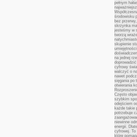
pełnym hała
najważniejsz
Współczesna
środowisku 
bez przerwy, 
skrzynka mai
jesteśmy w s
tworzą wraż
natychmiasto
skupienie st
umiejętności
doświadczeni
na jednej rz
doprowadzić 
cyfrowy świa
walczyć o n
nawet podcz
sięgania po 
otwierania k
Rozproszenie
Często obja
szybkim spo
odejściem o
każde takie 
potrzebuje c
zaangażowan
niewinne odr
energii. Dla
cyfrowej. To
które pomaga