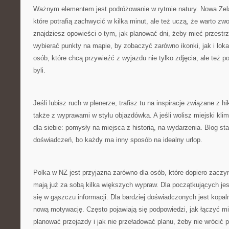
Ważnym elementem jest podróżowanie w rytmie natury. Nowa Zeland
które potrafią zachwycić w kilka minut, ale też uczą, że warto zw
znajdziesz opowieści o tym, jak planować dni, żeby mieć przestrz
wybierać punkty na mapie, by zobaczyć zarówno ikonki, jak i loka
osób, które chcą przywieźć z wyjazdu nie tylko zdjęcia, ale też 
byli.
Jeśli lubisz ruch w plenerze, trafisz tu na inspiracje związane z 
także z wyprawami w stylu objazdówka. A jeśli wolisz miejski kli
dla siebie: pomysły na miejsca z historią, na wydarzenia. Blog s
doświadczeń, bo każdy ma inny sposób na idealny urlop.
Polka w NZ jest przyjazna zarówno dla osób, które dopiero zaczyna
mają już za sobą kilka większych wypraw. Dla początkujących je
się w gąszczu informacji. Dla bardziej doświadczonych jest kopa
nową motywację. Często pojawiają się podpowiedzi, jak łączyć mie
planować przejazdy i jak nie przeładować planu, żeby nie wróci