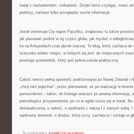
świat z nastawieniem: ciekawość. Dzięki temu czytając, masz wr
podróży, zamiast tylko przeglądać suche informacje.
Jeżeli interesuje Cię region Pacyfiku, znajdziesz tu także przestr
jak planować podróż w tej części globu, jak myśleć o odległościach
że na Antypodach czas płynie inaczej. To blog, który zachęca do 
szacunku wobec miejsc, w których się jest: do miejscowych zwyc
powstaje przewodnik, który jest jednocześnie praktyczny.
Całość tworzy pełną opowieść podróżowania po Nowej Zelandii i Aus
„chcę tam pojechać”, przez planowanie, aż po realizację w tereni
pomocnikiem – takim, do którego wracasz po pewną informację, a
potrzebujesz przypomnienia, po co w ogóle rusza się w świat. Bo
doświadczenia, o radość, o spotkanie z naturą i z samym sobą. I 
wędrowny dziennik: o drodze, która uczy, zachwyca i zostaje w gł
CATEGORIES:
KOSMETYKI DLA NIEGO