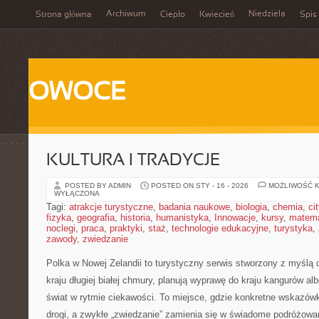
Archiwum
Niedziela
Strona główna
Ciepło
Kwiecień
Spis 
OWOCE
KULTURA I TRADYCJE
POSTED BY ADMIN
POSTED ON STY - 16 - 2026
MOŻLIWOŚĆ 
WYŁĄCZONA
Tagi:
atrakcje turystyczne
,
badania naukowe
,
biologia
,
chemia
,
ci
fizyka
,
geografia
,
historia
,
humanistyka
,
Innowacje
,
kursy
,
matem
noclegi
,
praca
,
praktyki
,
staż
,
technologie edukacyjne
,
turystyka
,
zawody
,
zwiedzanie
Polka w Nowej Zelandii to turystyczny serwis stworzony z myślą 
kraju długiej białej chmury, planują wyprawę do kraju kangurów al
świat w rytmie ciekawości. To miejsce, gdzie konkretne wskazówki
drogi, a zwykłe „zwiedzanie” zamienia się w świadome podróżowa