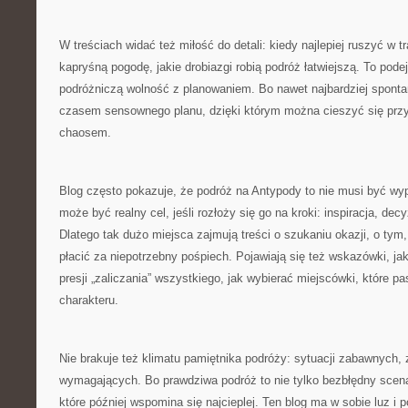
W treściach widać też miłość do detali: kiedy najlepiej ruszyć w t
kapryśną pogodę, jakie drobiazgi robią podróż łatwiejszą. To podej
podróżniczą wolność z planowaniem. Bo nawet najbardziej sponta
czasem sensownego planu, dzięki którym można cieszyć się prz
chaosem.
Blog często pokazuje, że podróż na Antypody to nie musi być wypr
może być realny cel, jeśli rozłoży się go na kroki: inspiracja, dec
Dlatego tak dużo miejsca zajmują treści o szukaniu okazji, o tym,
płacić za niepotrzebny pośpiech. Pojawiają się też wskazówki, j
presji „zaliczania” wszystkiego, jak wybierać miejscówki, które p
charakteru.
Nie brakuje też klimatu pamiętnika podróży: sytuacji zabawnych
wymagających. Bo prawdziwa podróż to nie tylko bezbłędny scena
które później wspomina się najcieplej. Ten blog ma w sobie luz i 