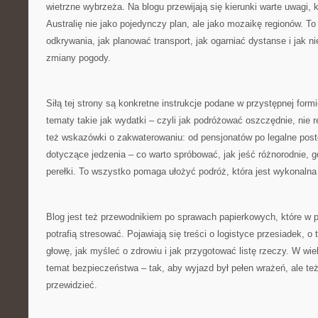
wietrzne wybrzeża. Na blogu przewijają się kierunki warte uwagi,
Australię nie jako pojedynczy plan, ale jako mozaikę regionów. To
odkrywania, jak planować transport, jak ogarniać dystanse i jak n
zmiany pogody.
Siłą tej strony są konkretne instrukcje podane w przystępnej form
tematy takie jak wydatki – czyli jak podróżować oszczędnie, nie 
też wskazówki o zakwaterowaniu: od pensjonatów po legalne post
dotyczące jedzenia – co warto spróbować, jak jeść różnorodnie, g
perełki. To wszystko pomaga ułożyć podróż, która jest wykonalna
Blog jest też przewodnikiem po sprawach papierkowych, które w 
potrafią stresować. Pojawiają się treści o logistyce przesiadek, o
głowę, jak myśleć o zdrowiu i jak przygotować listę rzeczy. W wie
temat bezpieczeństwa – tak, aby wyjazd był pełen wrażeń, ale te
przewidzieć.