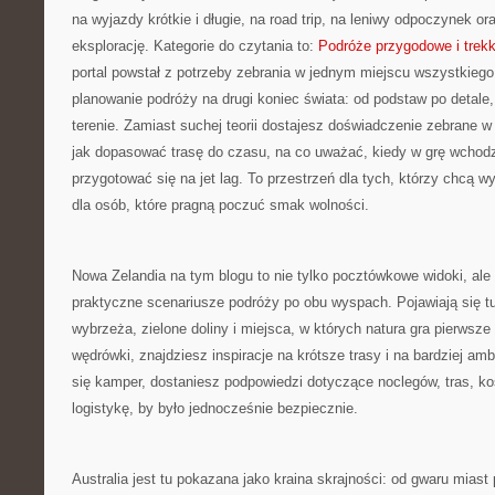
na wyjazdy krótkie i długie, na road trip, na leniwy odpoczynek o
eksplorację. Kategorie do czytania to:
Podróże przygodowe i trekk
portal powstał z potrzeby zebrania w jednym miejscu wszystkiego
planowanie podróży na drugi koniec świata: od podstaw po detale, 
terenie. Zamiast suchej teorii dostajesz doświadczenie zebrane w
jak dopasować trasę do czasu, na co uważać, kiedy w grę wchodzi
przygotować się na jet lag. To przestrzeń dla tych, którzy chcą w
dla osób, które pragną poczuć smak wolności.
Nowa Zelandia na tym blogu to nie tylko pocztówkowe widoki, al
praktyczne scenariusze podróży po obu wyspach. Pojawiają się tu 
wybrzeża, zielone doliny i miejsca, w których natura gra pierwsze
wędrówki, znajdziesz inspiracje na krótsze trasy i na bardziej am
się kamper, dostaniesz podpowiedzi dotyczące noclegów, tras, kos
logistykę, by było jednocześnie bezpiecznie.
Australia jest tu pokazana jako kraina skrajności: od gwaru miast