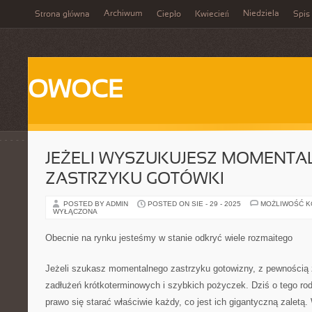
Archiwum
Niedziela
Strona główna
Ciepło
Kwiecień
Spis 
OWOCE
JEŻELI WYSZUKUJESZ MOMENT
ZASTRZYKU GOTÓWKI
POSTED BY ADMIN
POSTED ON SIE - 29 - 2025
MOŻLIWOŚĆ 
WYŁĄCZONA
Obecnie na rynku jesteśmy w stanie odkryć wiele rozmaitego
Jeżeli szukasz momentalnego zastrzyku gotowizny, z pewnością z
zadłużeń krótkoterminowych i szybkich pożyczek. Dziś o tego ro
prawo się starać właściwie każdy, co jest ich gigantyczną zaletą.