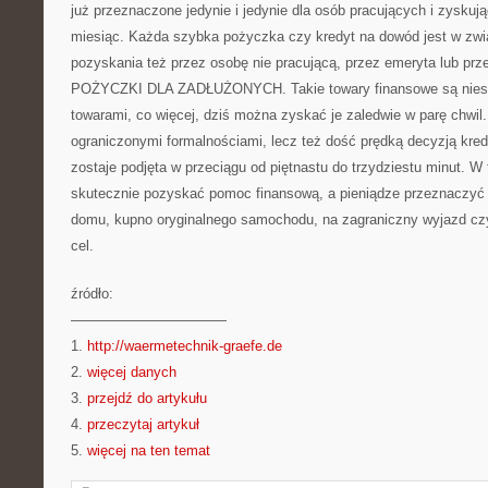
już przeznaczone jedynie i jedynie dla osób pracujących i zyskuj
miesiąc. Każda szybka pożyczka czy kredyt na dowód jest w zw
pozyskania też przez osobę nie pracującą, przez emeryta lub prze
POŻYCZKI DLA ZADŁUŻONYCH. Takie towary finansowe są niesł
towarami, co więcej, dziś można zyskać je zaledwie w parę chwil.
ograniczonymi formalnościami, lecz też dość prędką decyzją kre
zostaje podjęta w przeciągu od piętnastu do trzydziestu minut. W
skutecznie pozyskać pomoc finansową, a pieniądze przeznaczyć
domu, kupno oryginalnego samochodu, na zagraniczny wyjazd czy
cel.
źródło:
———————————
1.
http://waermetechnik-graefe.de
2.
więcej danych
3.
przejdź do artykułu
4.
przeczytaj artykuł
5.
więcej na ten temat