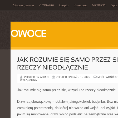
Archiwum
Niedziela
Strona główna
Ciepło
Kwiecień
Spis 
OWOCE
JAK ROZUMIE SIĘ SAMO PRZEZ SI
RZECZY NIEODŁĄCZNIE
POSTED BY ADMIN
POSTED ON PAŹ - 8 - 2025
MOŻLIWOŚĆ K
WYŁĄCZONA
Jak rozumie się samo przez się, w życiu są rzeczy nieodłącznie
Drzwi są obowiązkowym detalem jakiegokolwiek budynku. Bez ni
zamkniętą przestrzenią, do której nie wolno ani wejść, ani wyjść.
jakim są montowane, drzwi wolno podzielić na zewnętrzne oraz w