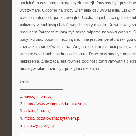
spełniać muszą parę praktycznych funkcji. Powinny być przede 
wytrzymałe. Odporne na próby włamania czy wyważenia. Drzwi m
brzmienia dochodzące z zewnątrz. Cecha ta jest szczególnie isto
położony w ruchliwej i hałaśliwej dzielnicy miasta. Drzwi zewnętrz
producent Parapety muszą być także odporne na wykrzywianie. O
budynku oraz poza nim różnią się. Inna jest temperatura i wilgotn
zaznaczają się głównie zimą. Wnętrze obiektu jest ocieplane, a 
wielu przypadkach spada poniżej zera. Drzwi powinny być odpor
naprężenia. Znacząca jest również zdolność zatrzymywania ciepł
muszą w takim razie być porządnie szczelne.
źródło:
———————————
1.
więcej informacji
2.
https://www.weterynarzkrotoszyn.pl
3.
odwiedź stronę
4.
https://oczarowanaczytaniem.pl
5.
przeczytaj więcej