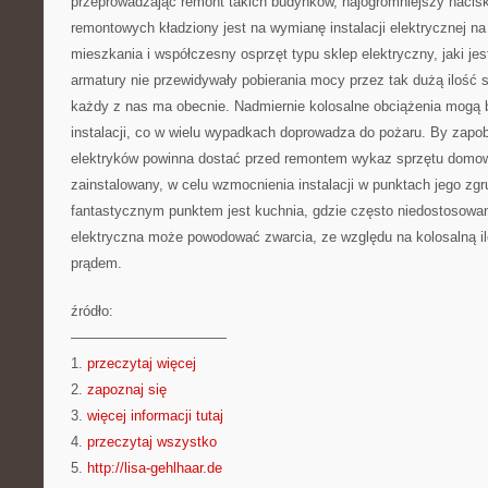
przeprowadzając remont takich budynków, najogromniejszy nacis
remontowych kładziony jest na wymianę instalacji elektrycznej na 
mieszkania i współczesny osprzęt typu sklep elektryczny, jaki je
armatury nie przewidywały pobierania mocy przez tak dużą ilość
każdy z nas ma obecnie. Nadmiernie kolosalne obciążenia mogą 
instalacji, co w wielu wypadkach doprowadza do pożaru. By zapo
elektryków powinna dostać przed remontem wykaz sprzętu domow
zainstalowany, w celu wzmocnienia instalacji w punktach jego zg
fantastycznym punktem jest kuchnia, gdzie często niedostosowan
elektryczna może powodować zwarcia, ze względu na kolosalną i
prądem.
źródło:
———————————
1.
przeczytaj więcej
2.
zapoznaj się
3.
więcej informacji tutaj
4.
przeczytaj wszystko
5.
http://lisa-gehlhaar.de