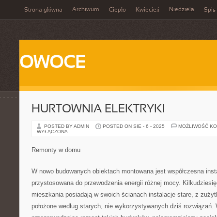
Archiwum
Niedziela
Strona główna
Ciepło
Kwiecień
Spis 
OWOCE
HURTOWNIA ELEKTRYKI
POSTED BY ADMIN
POSTED ON SIE - 6 - 2025
MOŻLIWOŚĆ K
WYŁĄCZONA
Remonty w domu
W nowo budowanych obiektach montowana jest współczesna insta
przystosowana do przewodzenia energii różnej mocy. Kilkudziesię
mieszkania posiadają w swoich ścianach instalacje stare, z zuży
położone według starych, nie wykorzystywanych dziś rozwiązań. 