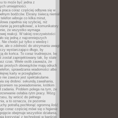
su to może być jedna z
ych umiejętności.
 praca coraz częściej odbywa się w
pełnym bodźców. Ekrany świecą niemal
telefon wibruje co kilka minut,
lowa zapełnia się szybciej, niż
tanie ją porządkować, a komunikatory
enie, że wszystko wymaga
wej reakcji. W takiej rzeczywistości
ało się jedną z najcenniejszych
. Nie chodzi już tylko o wiedzę i
e, ale o zdolność do utrzymania uwagi
eczy wystarczająco długo, by
ją do końca. To coraz trudniejsze, bo
t został zaprojektowany tak, by stale
asz czas. Wiele osób zauważa, że
as prostych obowiązków mają odruch
telefon, sprawdzania wiadomości albo
olejnej karty w przeglądarce.
 nie zawsze jest spektakularne.
wia się drobno: sekundą zawahania,
jrzeniem na powiadomienie, krótkim
d zadania. Problem polega na tym, że
przerwanie osłabia rytm pracy. Mózg
zasu, by wrócić do pełnego
ia, a to oznacza, że pozornie
uchy potrafią pochłonąć ogromną ilość
tego coraz częściej mówi się o higienie
 pojęcie obejmuje wszystkie działania,
ją korzystać z technologii w bardziej