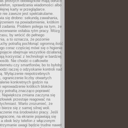
as prostych obowiązków mają odruch
telefon, sprawdzania wiadomości albo
olejnej karty w przeglądarce.
 nie zawsze jest spektakularne.
wia się drobno: sekundą zawahania,
jrzeniem na powiadomienie, krótkim
d zadania. Problem polega na tym, że
przerwanie osłabia rytm pracy. Mózg
zasu, by wrócić do pełnego
ia, a to oznacza, że pozornie
uchy potrafią pochłonąć ogromną ilość
tego coraz częściej mówi się o higienie
 pojęcie obejmuje wszystkie działania,
ją korzystać z technologii w bardziej
osób. Nie chodzi o całkowite
nternetu czy smartfonów, bo to byłoby
hodzi raczej o odzyskanie kontroli nad
ą. Wyłączenie niepotrzebnych
 ograniczenie liczby otwartych
stalenie konkretnych godzin na
i wprowadzenie krótkich bloków
acy potrafią znacząco poprawić
. Największa zmiana zaczyna się
złowiek przestaje reagować na
tychmiast. Warto zrozumieć, że
 bierze się z samej silnej woli.
czenie ma środowisko pracy. Jeśli
zagracone, na ekranie pojawiają się
y, a obok leży telefon z włączonym
utrzymanie uwagi będzie trudne nawet