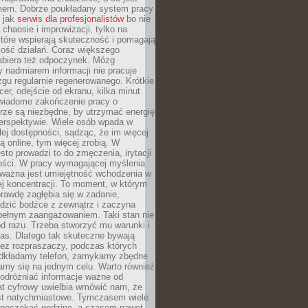
mem. Dobrze poukładany system pracy
ę jak
serwis dla profesjonalistów
bo nie
 chaosie i improwizacji, tylko na
tóre wspierają skuteczność i pomagają
kość działań. Coraz większego
abiera też odpoczynek. Mózg
 nadmiarem informacji nie pracuje
zgu regularnie regenerowanego. Krótkie
cer, odejście od ekranu, kilka minut
świadome zakończenie pracy o
rze są niezbędne, by utrzymać energię
perspektywie. Wiele osób wpada w
łej dostępności, sądząc, że im więcej
 online, tym więcej zrobią. W
sto prowadzi to do zmęczenia, irytacji
kości. W pracy wymagającej myślenia
 ważna jest umiejętność wchodzenia w
ej koncentracji. To moment, w którym
rawdę zagłębia się w zadanie,
edzić bodźce z zewnątrz i zaczyna
pełnym zaangażowaniem. Taki stan nie
od razu. Trzeba stworzyć mu warunki i
as. Dlatego tak skuteczne bywają
bez rozpraszaczy, podczas których
dkładamy telefon, zamykamy zbędne
iamy się na jednym celu. Warto również
 odróżniać informacje ważne od
at cyfrowy uwielbia wmówić nam, że
st natychmiastowe. Tymczasem wiele
poczekać godzinę, a czasem nawet