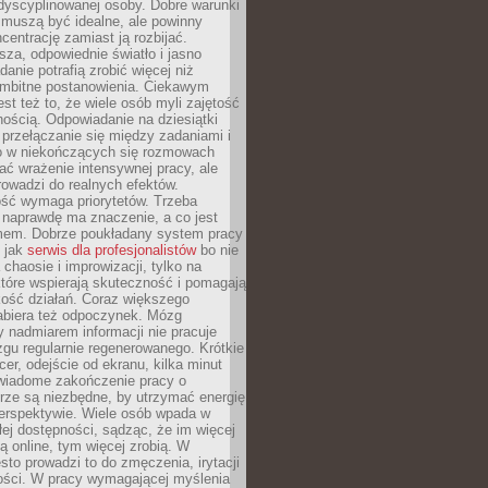
dyscyplinowanej osoby. Dobre warunki
 muszą być idealne, ale powinny
centrację zamiast ją rozbijać.
sza, odpowiednie światło i jasno
danie potrafią zrobić więcej niż
 ambitne postanowienia. Ciekawym
est też to, że wiele osób myli zajętość
ością. Odpowiadanie na dziesiątki
przełączanie się między zadaniami i
o w niekończących się rozmowach
ć wrażenie intensywnej pracy, ale
rowadzi do realnych efektów.
ść wymaga priorytetów. Trzeba
 naprawdę ma znaczenie, a co jest
mem. Dobrze poukładany system pracy
ę jak
serwis dla profesjonalistów
bo nie
 chaosie i improwizacji, tylko na
tóre wspierają skuteczność i pomagają
kość działań. Coraz większego
abiera też odpoczynek. Mózg
 nadmiarem informacji nie pracuje
zgu regularnie regenerowanego. Krótkie
cer, odejście od ekranu, kilka minut
świadome zakończenie pracy o
rze są niezbędne, by utrzymać energię
perspektywie. Wiele osób wpada w
łej dostępności, sądząc, że im więcej
 online, tym więcej zrobią. W
sto prowadzi to do zmęczenia, irytacji
kości. W pracy wymagającej myślenia