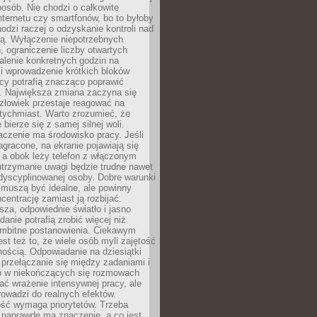
osób. Nie chodzi o całkowite
nternetu czy smartfonów, bo to byłoby
hodzi raczej o odzyskanie kontroli nad
ą. Wyłączenie niepotrzebnych
 ograniczenie liczby otwartych
stalenie konkretnych godzin na
i wprowadzenie krótkich bloków
acy potrafią znacząco poprawić
. Największa zmiana zaczyna się
złowiek przestaje reagować na
tychmiast. Warto zrozumieć, że
 bierze się z samej silnej woli.
czenie ma środowisko pracy. Jeśli
zagracone, na ekranie pojawiają się
y, a obok leży telefon z włączonym
utrzymanie uwagi będzie trudne nawet
dyscyplinowanej osoby. Dobre warunki
 muszą być idealne, ale powinny
centrację zamiast ją rozbijać.
sza, odpowiednie światło i jasno
danie potrafią zrobić więcej niż
 ambitne postanowienia. Ciekawym
est też to, że wiele osób myli zajętość
ością. Odpowiadanie na dziesiątki
przełączanie się między zadaniami i
o w niekończących się rozmowach
ć wrażenie intensywnej pracy, ale
rowadzi do realnych efektów.
ść wymaga priorytetów. Trzeba
 naprawdę ma znaczenie, a co jest