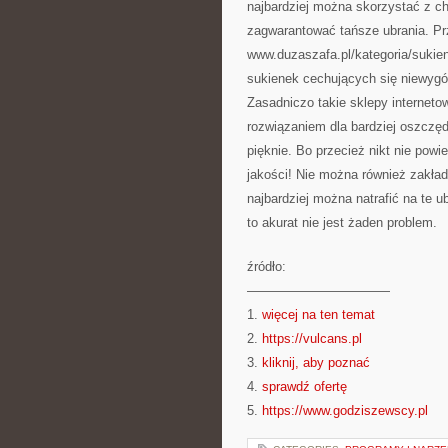
najbardziej można skorzystać z ch
zagwarantować tańsze ubrania. P
www.duzaszafa.pl/kategoria/sukien
sukienek cechujących się niewyg
Zasadniczo takie sklepy interneto
rozwiązaniem dla bardziej oszczę
pięknie. Bo przecież nikt nie powi
jakości! Nie można również zakład
najbardziej można natrafić na te u
to akurat nie jest żaden problem.
źródło:
———————————
1.
więcej na ten temat
2.
https://vulcans.pl
3.
kliknij, aby poznać
4.
sprawdź ofertę
5.
https://www.godziszewscy.pl