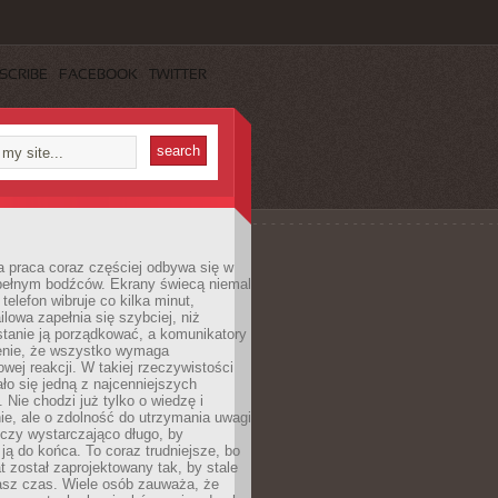
SCRIBE
FACEBOOK
TWITTER
 praca coraz częściej odbywa się w
pełnym bodźców. Ekrany świecą niemal
telefon wibruje co kilka minut,
lowa zapełnia się szybciej, niż
tanie ją porządkować, a komunikatory
enie, że wszystko wymaga
wej reakcji. W takiej rzeczywistości
ało się jedną z najcenniejszych
. Nie chodzi już tylko o wiedzę i
e, ale o zdolność do utrzymania uwagi
eczy wystarczająco długo, by
ją do końca. To coraz trudniejsze, bo
t został zaprojektowany tak, by stale
asz czas. Wiele osób zauważa, że