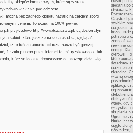
nawet podcz
ociażby sklepów internetowych, które są w stanie
sięgania po 
rzykładowo w sklepie pod adresem
otwierania k
Rozproszenie
ki, można bez żadnego kłopotu natrafić na całkiem sporo
Często obja
szybkim spo
órowanymi cenami. To akurat na 100% pewne.
odejściem o
we jak przykładowo http://www.duzaszafa.pl, są doskonałym
każde takie 
potrzebuje c
dnych kobiet, które jeszcze na dodatek chcą wyglądać
zaangażowan
edział, iż te tańsze ubrania, od razu muszą być gorszej
niewinne odr
energii. Dla
ać, że zakup ubrań przez Internet to coś ryzykownego. Jak
cyfrowej. To
które pomaga
brania, które są idealnie dopasowane do naszego ciała, więc
świadomy sp
odrzucenie i
nierealne. C
własną uwag
powiadomień,
aplikacji, u
odpisywanie 
głębokiej pr
efektywność
wtedy, gdy c
wszystko na
skupienie nie
Ogromne zna
biurko jest 
ciągłe alert
dźwiękiem, 