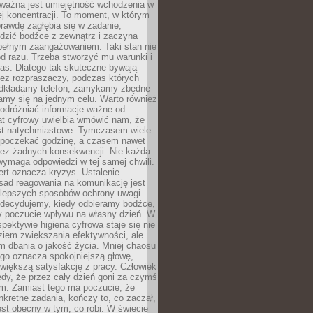
 ważna jest umiejętność wchodzenia w
ej koncentracji. To moment, w którym
rawdę zagłębia się w zadanie,
edzić bodźce z zewnątrz i zaczyna
pełnym zaangażowaniem. Taki stan nie
od razu. Trzeba stworzyć mu warunki i
as. Dlatego tak skuteczne bywają
bez rozpraszaczy, podczas których
dkładamy telefon, zamykamy zbędne
iamy się na jednym celu. Warto również
 odróżniać informacje ważne od
at cyfrowy uwielbia wmówić nam, że
st natychmiastowe. Tymczasem wiele
poczekać godzinę, a czasem nawet
bez żadnych konsekwencji. Nie każda
ymaga odpowiedzi w tej samej chwili.
ert oznacza kryzys. Ustalenie
sad reagowania na komunikację jest
jlepszych sposobów ochrony uwagi.
 decydujemy, kiedy odbieramy bodźce,
 poczucie wpływu na własny dzień. W
spektywie higiena cyfrowa staje się nie
ziem zwiększania efektywności, ale
m dbania o jakość życia. Mniej chaosu
go oznacza spokojniejszą głowę,
 większą satysfakcję z pracy. Człowiek
edy, że przez cały dzień goni za czymś
m. Zamiast tego ma poczucie, że
kretne zadania, kończy to, co zaczął,
est obecny w tym, co robi. W świecie