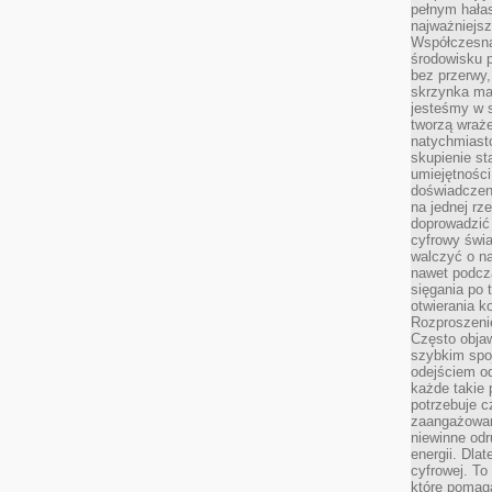
pełnym hała
najważniejsz
Współczesna
środowisku 
bez przerwy, 
skrzynka mai
jesteśmy w s
tworzą wraż
natychmiasto
skupienie st
umiejętności
doświadczeni
na jednej rz
doprowadzić 
cyfrowy świa
walczyć o n
nawet podcz
sięgania po 
otwierania k
Rozproszenie
Często obja
szybkim spo
odejściem o
każde takie 
potrzebuje c
zaangażowan
niewinne odr
energii. Dla
cyfrowej. To
które pomaga