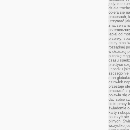
jedynie szu
działa troch
opiera się na
procesach, k
utrzymać ja
znaczenia n
przemęczony
lepiej od mó
przerwy, spa
ciszy albo 
rozsądnej po
w dłuższej 
pułapkę ciąg
czasu spędzą
praktyce czę
i spadku ja
szczególnie
stan głęboki
człowiek nap
przestaje śl
pracować z 
pojawia się 
dać sobie cz
bloki pracy 
świadomie o
karty i skup
nauczyć się
pilnych. Świ
wszystko je
spraw może 