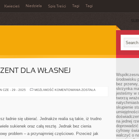
Niedziela
Tagi
Tagi
Kwiecień
Spis Treści
SUB
ZENT DLA WŁASNEJ
Współczesna
środowisku 
bez przerwy, 
skrzynka mai
DOSKONAŁY
 CZE - 29 - 2025
MOŻLIWOŚĆ KOMENTOWANIA
ZOSTAŁA
jesteśmy w s
PREZENT
DLA
tworzą wraż
WŁASNEJ
natychmiasto
DZIEWCZYNY
skupienie st
umiejętności
doświadczeni
sz ładnie się ubierać. Jednakże realia są takie, iż trudno
na jednej rz
doprowadzić 
 wiele sukienek oraz całą resztę. Jednak bez cienia
cyfrowy świa
owy problem – a przynajmniej częściowo. Przecież jak
walczyć o n