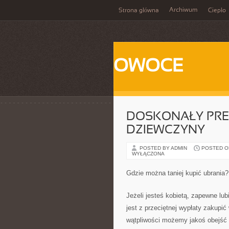
Archiwum
Strona główna
Ciepło
OWOCE
DOSKONAŁY PRE
DZIEWCZYNY
POSTED BY ADMIN
POSTED ON
WYŁĄCZONA
Gdzie można taniej kupić ubrania?
Jeżeli jesteś kobietą, zapewne lubi
jest z przeciętnej wypłaty zakupić
wątpliwości możemy jakoś obejść 