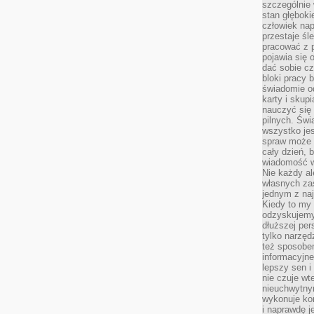
szczególnie
stan głęboki
człowiek nap
przestaje śl
pracować z 
pojawia się 
dać sobie cz
bloki pracy 
świadomie o
karty i skup
nauczyć się
pilnych. Świ
wszystko je
spraw może 
cały dzień, 
wiadomość w
Nie każdy al
własnych za
jednym z na
Kiedy to my
odzyskujemy
dłuższej per
tylko narzęd
też sposobe
informacyjne
lepszy sen i
nie czuje wt
nieuchwytny
wykonuje kon
i naprawdę j