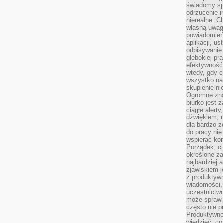
świadomy sp
odrzucenie i
nierealne. C
własną uwag
powiadomień,
aplikacji, u
odpisywanie 
głębokiej pr
efektywność
wtedy, gdy c
wszystko na
skupienie nie
Ogromne zna
biurko jest 
ciągłe alert
dźwiękiem, 
dla bardzo z
do pracy nie
wspierać kon
Porządek, ci
określone za
najbardziej
zjawiskiem j
z produktywn
wiadomości, 
uczestnictw
może sprawia
często nie p
Produktywno
wiedzieć, co