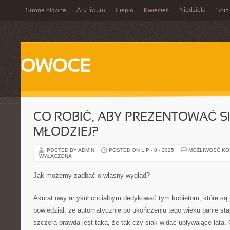
Archiwum
Niedziela
Strona główna
Ciepło
Kwiecień
Spis 
OWOCE
CO ROBIĆ, ABY PREZENTOWAĆ S
MŁODZIEJ?
POSTED BY ADMIN
POSTED ON LIP - 8 - 2025
MOŻLIWOŚĆ K
WYŁĄCZONA
Jak możemy zadbać o własny wygląd?
Akurat owy artykuł chciałbym dedykować tym kobietom, które są p
powiedział, że automatycznie po ukończeniu tego wieku panie stają
szczera prawda jest taka, że tak czy siak widać upływające lata