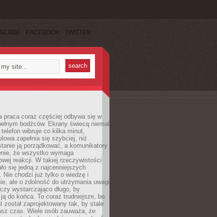
SCRIBE
FACEBOOK
TWITTER
 praca coraz częściej odbywa się w
pełnym bodźców. Ekrany świecą niemal
telefon wibruje co kilka minut,
lowa zapełnia się szybciej, niż
tanie ją porządkować, a komunikatory
enie, że wszystko wymaga
wej reakcji. W takiej rzeczywistości
ało się jedną z najcenniejszych
. Nie chodzi już tylko o wiedzę i
e, ale o zdolność do utrzymania uwagi
eczy wystarczająco długo, by
ją do końca. To coraz trudniejsze, bo
t został zaprojektowany tak, by stale
asz czas. Wiele osób zauważa, że