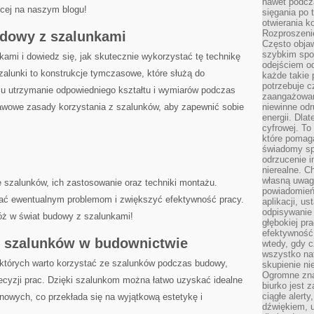
nawet podcz
ej na ⁤naszym‌ blogu!
sięgania po 
otwierania k
Rozproszenie
dowy z szalunkami
Często obja
szybkim spo
ami i dowiedz się, jak skutecznie wykorzystać tę technikę
odejściem o
lunki to konstrukcje tymczasowe, które⁤ służą do
każde takie 
potrzebuje c
mu utrzymanie odpowiedniego kształtu i wymiarów podczas
zaangażowan
awowe zasady korzystania z szalunków, aby zapewnić‌ sobie​
niewinne odr
energii. Dla
cyfrowej. To
które pomaga
świadomy sp
odrzucenie i
nierealne. C
własną uwag
 szalunków, ich zastosowanie oraz techniki montażu.
powiadomień,
gać ewentualnym problemom i⁢ zwiększyć efektywność pracy.
aplikacji, u
odpisywanie 
óż ⁢w świat budowy z szalunkami!
głębokiej pr
efektywność
e ⁢szalunków w budownictwie
wtedy, gdy c
wszystko na
których warto korzystać ⁢ze szalunków podczas budowy,
skupienie nie
Ogromne zna
recyzji prac. Dzięki szalunkom można ​łatwo uzyskać idealne
biurko jest 
ciągłe alert
nowych, co przekłada się na wyjątkową estetykę i
dźwiękiem, 