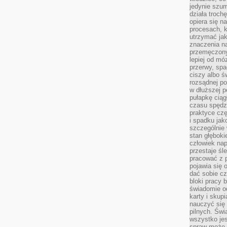
jedynie szu
działa troch
opiera się na
procesach, k
utrzymać ja
znaczenia n
przemęczony
lepiej od mó
przerwy, spa
ciszy albo 
rozsądnej po
w dłuższej 
pułapkę ciąg
czasu spędzą
praktyce czę
i spadku ja
szczególnie
stan głęboki
człowiek nap
przestaje śl
pracować z 
pojawia się 
dać sobie cz
bloki pracy 
świadomie o
karty i skup
nauczyć się
pilnych. Świ
wszystko je
spraw może 