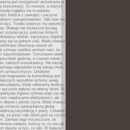
 ważna jest umiejętność wchodzenia w
ej koncentracji. To moment, w którym
rawdę zagłębia się w zadanie,
edzić bodźce z zewnątrz i zaczyna
pełnym zaangażowaniem. Taki stan nie
od razu. Trzeba stworzyć mu warunki i
as. Dlatego tak skuteczne bywają
bez rozpraszaczy, podczas których
dkładamy telefon, zamykamy zbędne
iamy się na jednym celu. Warto również
 odróżniać informacje ważne od
at cyfrowy uwielbia wmówić nam, że
st natychmiastowe. Tymczasem wiele
poczekać godzinę, a czasem nawet
bez żadnych konsekwencji. Nie każda
ymaga odpowiedzi w tej samej chwili.
ert oznacza kryzys. Ustalenie
sad reagowania na komunikację jest
jlepszych sposobów ochrony uwagi.
 decydujemy, kiedy odbieramy bodźce,
 poczucie wpływu na własny dzień. W
spektywie higiena cyfrowa staje się nie
ziem zwiększania efektywności, ale
m dbania o jakość życia. Mniej chaosu
go oznacza spokojniejszą głowę,
 większą satysfakcję z pracy. Człowiek
edy, że przez cały dzień goni za czymś
m. Zamiast tego ma poczucie, że
kretne zadania, kończy to, co zaczął,
est obecny w tym, co robi. W świecie