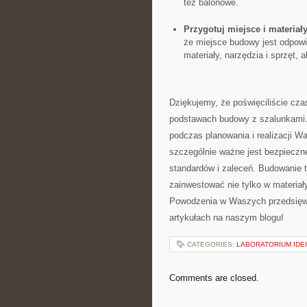
‌też balonowe.
Przygotuj miejsce i ​materiały
że miejsce budowy jest ‍odpowi
materiały, narzędzia i sprzęt, 
Dziękujemy, że poświęciliście cza
podstawach​ budowy‌ z szalunkami
podczas‌ planowania i realizacji 
szczególnie ważne​ jest bezpiecz
standardów⁤ i zaleceń. Budowanie ⁤
zainwestować nie tylko w materiały
Powodzenia w Waszych przedsięwz
artykułach na naszym blogu!
CATEGORIES:
LABORATORIUM IDEI
Comments are closed.