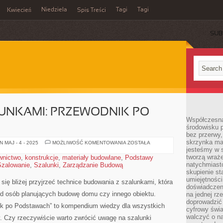
Niedziela
Tagi
Tagi
Kwiecień
Spis Treści
SUB
UNKAMI: PRZEWODNIK PO
Współczesna
środowisku 
bez przerwy, 
skrzynka mai
BUDOWA
 MAJ - 4 - 2025
MOŻLIWOŚĆ KOMENTOWANIA
ZOSTAŁA
Z
jesteśmy w s
SZALUNKAMI:
tworzą wraż
wnictwo
,
konstrukcje
,
materiały budowlane
,
Podstawy
PRZEWODNIK
natychmiasto
Szalowanie
,
Szalunki
,
Zarządzanie Budową
PO
PODSTAWACH
skupienie st
umiejętności
się bliżej przyjrzeć technice budowania z szalunkami, która
doświadczeni
śród osób planujących budowę domu⁢ czy innego obiektu.
na jednej rz
doprowadzić 
ik po Podstawach” to kompendium wiedzy dla wszystkich
cyfrowy świa
walczyć o n
 Czy rzeczywiście warto zwrócić uwagę na szalunki‍