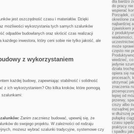
dla bardzo z
do pracy nie
wspierać kon
Porządek, ci
lunków ​jest oszczędność czasu i materiałów. Dzięki
określone za
najbardziej
az możliwości ​wykorzystania tych samych szalunków
zjawiskiem j
z produktywn
ość odpadów budowlanych oraz skrócić czas realizacji
wiadomości, 
a każdego inwestora, który ceni sobie nie‍ tylko jakość, ⁤ale
uczestnictw
może sprawia
często nie p
Produktywno
 budowy z⁤ wykorzystaniem
wiedzieć, co
jedynie szu
działa troch
opiera się na
procesach, k
ntem każdej budowy, zapewniając stabilność i solidność
utrzymać ja
znaczenia n
ać z ‌ich wykorzystaniem? Oto ‌kilka kroków, które pomogą
przemęczony
 szalunkami:
lepiej od mó
przerwy, spa
ciszy albo 
rozsądnej po
w dłuższej 
szalunków:
Zanim zaczniesz budować, upewnij się, że
pułapkę ciąg
czasu spędzą
lunków do swojego⁢ projektu. W zależności od rodzaju
praktyce czę
jnych, możesz wybrać szalunki tradycyjne, systemowe czy
i spadku ja