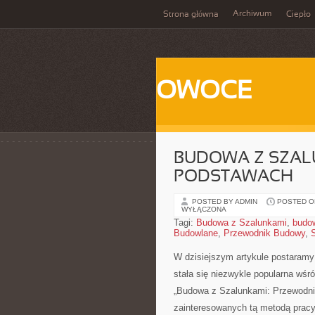
Archiwum
Strona główna
Ciepło
OWOCE
BUDOWA Z SZAL
PODSTAWACH
POSTED BY ADMIN
POSTED ON
WYŁĄCZONA
Tagi:
Budowa z Szalunkami
,
budo
Budowlane
,
Przewodnik Budowy
,
W⁤ dzisiejszym artykule postaramy 
⁤stała ⁣się niezwykle⁢ popularna w
„Budowa‌ z Szalunkami: Przewodn
zainteresowanych tą metodą pracy.