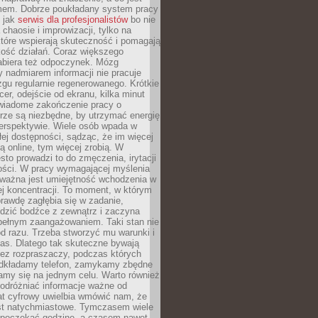
mem. Dobrze poukładany system pracy
ę jak
serwis dla profesjonalistów
bo nie
 chaosie i improwizacji, tylko na
tóre wspierają skuteczność i pomagają
kość działań. Coraz większego
abiera też odpoczynek. Mózg
 nadmiarem informacji nie pracuje
zgu regularnie regenerowanego. Krótkie
cer, odejście od ekranu, kilka minut
świadome zakończenie pracy o
rze są niezbędne, by utrzymać energię
perspektywie. Wiele osób wpada w
łej dostępności, sądząc, że im więcej
 online, tym więcej zrobią. W
sto prowadzi to do zmęczenia, irytacji
kości. W pracy wymagającej myślenia
 ważna jest umiejętność wchodzenia w
ej koncentracji. To moment, w którym
rawdę zagłębia się w zadanie,
edzić bodźce z zewnątrz i zaczyna
pełnym zaangażowaniem. Taki stan nie
od razu. Trzeba stworzyć mu warunki i
as. Dlatego tak skuteczne bywają
bez rozpraszaczy, podczas których
dkładamy telefon, zamykamy zbędne
iamy się na jednym celu. Warto również
 odróżniać informacje ważne od
at cyfrowy uwielbia wmówić nam, że
st natychmiastowe. Tymczasem wiele
poczekać godzinę, a czasem nawet