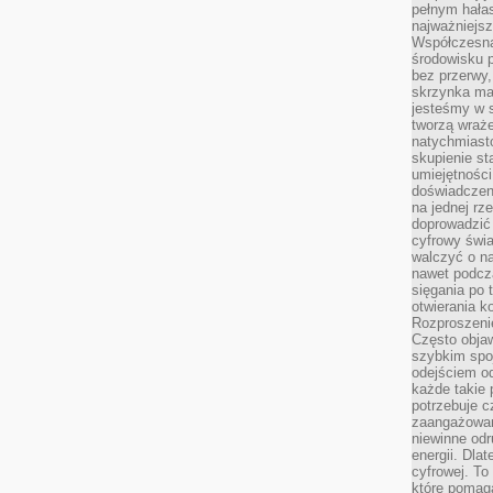
pełnym hała
najważniejsz
Współczesna
środowisku 
bez przerwy, 
skrzynka mai
jesteśmy w s
tworzą wraż
natychmiasto
skupienie st
umiejętności
doświadczeni
na jednej rz
doprowadzić 
cyfrowy świa
walczyć o n
nawet podcz
sięgania po 
otwierania k
Rozproszenie
Często obja
szybkim spo
odejściem o
każde takie 
potrzebuje c
zaangażowan
niewinne odr
energii. Dla
cyfrowej. To
które pomaga