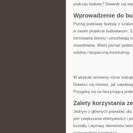
podczas budowy? Dowiedz się więc
Wprowadzenie do bu
Poznaj podstawy⁣ budowy z szalunk
w swoim projekcie budowlanym. Sza
formowania betonu i umożliwiają 
stwardnienia. Warto poznać podst
solidną i bezpieczną konstrukcję.
W artykule omówimy różne rodzaje
Dowiesz się również, jak zapobie
Przygotuj się na fascynującą podr
Zalety korzystania z
Jednym⁢ z głównych powodów, dla 
jest zwiększenie efektywności i p
kształty i wymiary elementów beto
‍wytrzymałość konstrukcji.