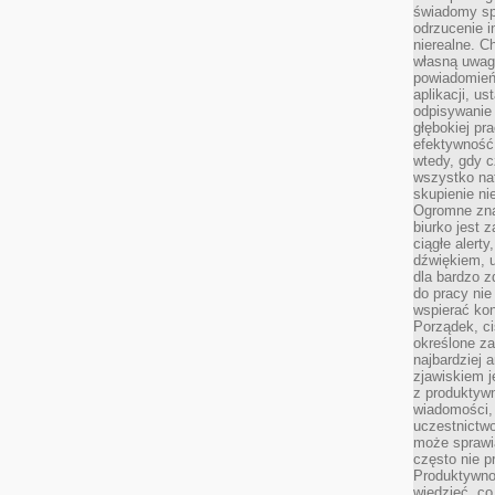
świadomy sp
odrzucenie i
nierealne. C
własną uwag
powiadomień,
aplikacji, u
odpisywanie 
głębokiej pr
efektywność
wtedy, gdy c
wszystko na
skupienie nie
Ogromne zna
biurko jest 
ciągłe alert
dźwiękiem, 
dla bardzo z
do pracy nie
wspierać kon
Porządek, ci
określone za
najbardziej
zjawiskiem j
z produktywn
wiadomości, 
uczestnictw
może sprawia
często nie p
Produktywno
wiedzieć, co