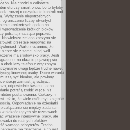
osób. Nie chodzi o całkowite
nternetu czy smartfonów, bo to byłoby
hodzi raczej o odzyskanie kontroli nad
ą. Wyłączenie niepotrzebnych
 ograniczenie liczby otwartych
stalenie konkretnych godzin na
i wprowadzenie krótkich bloków
acy potrafią znacząco poprawić
. Największa zmiana zaczyna się
złowiek przestaje reagować na
tychmiast. Warto zrozumieć, że
 bierze się z samej silnej woli.
czenie ma środowisko pracy. Jeśli
zagracone, na ekranie pojawiają się
y, a obok leży telefon z włączonym
utrzymanie uwagi będzie trudne nawet
dyscyplinowanej osoby. Dobre warunki
 muszą być idealne, ale powinny
centrację zamiast ją rozbijać.
sza, odpowiednie światło i jasno
danie potrafią zrobić więcej niż
 ambitne postanowienia. Ciekawym
est też to, że wiele osób myli zajętość
ością. Odpowiadanie na dziesiątki
przełączanie się między zadaniami i
o w niekończących się rozmowach
ć wrażenie intensywnej pracy, ale
rowadzi do realnych efektów.
ść wymaga priorytetów. Trzeba
 naprawdę ma znaczenie, a co jest