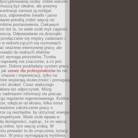
dyscyplinowanej osoby. Dobre warunki
 muszą być idealne, ale powinny
centrację zamiast ją rozbijać.
sza, odpowiednie światło i jasno
danie potrafią zrobić więcej niż
 ambitne postanowienia. Ciekawym
est też to, że wiele osób myli zajętość
ością. Odpowiadanie na dziesiątki
przełączanie się między zadaniami i
o w niekończących się rozmowach
ć wrażenie intensywnej pracy, ale
rowadzi do realnych efektów.
ść wymaga priorytetów. Trzeba
 naprawdę ma znaczenie, a co jest
mem. Dobrze poukładany system pracy
ę jak
serwis dla profesjonalistów
bo nie
 chaosie i improwizacji, tylko na
tóre wspierają skuteczność i pomagają
kość działań. Coraz większego
abiera też odpoczynek. Mózg
 nadmiarem informacji nie pracuje
zgu regularnie regenerowanego. Krótkie
cer, odejście od ekranu, kilka minut
świadome zakończenie pracy o
rze są niezbędne, by utrzymać energię
perspektywie. Wiele osób wpada w
łej dostępności, sądząc, że im więcej
 online, tym więcej zrobią. W
sto prowadzi to do zmęczenia, irytacji
kości. W pracy wymagającej myślenia