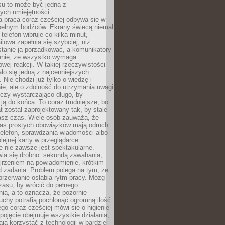
su to może być jedna z
ych umiejętności.
 praca coraz częściej odbywa się w
pełnym bodźców. Ekrany świecą niemal
telefon wibruje co kilka minut,
lowa zapełnia się szybciej, niż
tanie ją porządkować, a komunikatory
enie, że wszystko wymaga
wej reakcji. W takiej rzeczywistości
ało się jedną z najcenniejszych
. Nie chodzi już tylko o wiedzę i
e, ale o zdolność do utrzymania uwagi
eczy wystarczająco długo, by
ją do końca. To coraz trudniejsze, bo
t został zaprojektowany tak, by stale
asz czas. Wiele osób zauważa, że
as prostych obowiązków mają odruch
telefon, sprawdzania wiadomości albo
olejnej karty w przeglądarce.
 nie zawsze jest spektakularne.
wia się drobno: sekundą zawahania,
jrzeniem na powiadomienie, krótkim
d zadania. Problem polega na tym, że
przerwanie osłabia rytm pracy. Mózg
zasu, by wrócić do pełnego
ia, a to oznacza, że pozornie
uchy potrafią pochłonąć ogromną ilość
tego coraz częściej mówi się o higienie
 pojęcie obejmuje wszystkie działania,
ją korzystać z technologii w bardziej