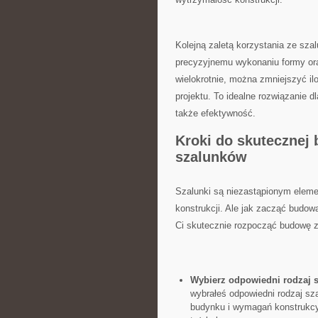
Kolejną zaletą korzystania ze sza
precyzyjnemu wykonaniu formy or
wielokrotnie, można zmniejszyć il
projektu. To idealne rozwiązanie dl
także efektywność.
Kroki do skutecznej
szalunków
Szalunki są niezastąpionym eleme
konstrukcji. Ale jak zacząć budow
Ci skutecznie rozpocząć budowę z
Wybierz odpowiedni rodzaj 
wybrałeś odpowiedni rodzaj sza
budynku i wymagań konstrukcy