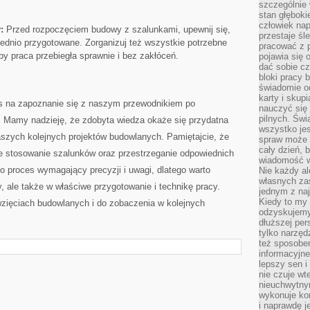
szczególnie
stan głęboki
człowiek nap
:
Przed rozpoczęciem budowy z szalunkami, upewnij się,
przestaje śl
ednio przygotowane.⁤ Zorganizuj też wszystkie potrzebne
pracować z 
aby praca przebiegła sprawnie i bez zakłóceń.
pojawia się 
dać sobie cz
bloki pracy 
świadomie o
karty i skup
s na​ zapoznanie się z naszym przewodnikiem⁣ po
nauczyć się
pilnych. Świ
. Mamy nadzieję, że zdobyta wiedza okaże się przydatna
wszystko je
Waszych kolejnych projektów budowlanych. Pamiętajcie, że
spraw może 
cały dzień, 
ne stosowanie szalunków oraz przestrzeganie odpowiednich
wiadomość w
to proces wymagający precyzji i uwagi, dlatego warto
Nie każdy al
własnych za
, ale także w właściwe przygotowanie⁢ i technikę pracy.
jednym z na
Kiedy to my
ięciach budowlanych i do zobaczenia w kolejnych
odzyskujemy
dłuższej per
tylko narzęd
też sposobe
informacyjne
lepszy sen i
nie czuje wt
nieuchwytny
wykonuje kon
i naprawdę j