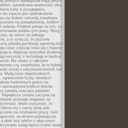
as prostych obowiązków mają odruch
telefon, sprawdzania wiadomości albo
olejnej karty w przeglądarce.
 nie zawsze jest spektakularne.
wia się drobno: sekundą zawahania,
jrzeniem na powiadomienie, krótkim
d zadania. Problem polega na tym, że
przerwanie osłabia rytm pracy. Mózg
zasu, by wrócić do pełnego
ia, a to oznacza, że pozornie
uchy potrafią pochłonąć ogromną ilość
tego coraz częściej mówi się o higienie
 pojęcie obejmuje wszystkie działania,
ją korzystać z technologii w bardziej
osób. Nie chodzi o całkowite
nternetu czy smartfonów, bo to byłoby
hodzi raczej o odzyskanie kontroli nad
ą. Wyłączenie niepotrzebnych
 ograniczenie liczby otwartych
stalenie konkretnych godzin na
i wprowadzenie krótkich bloków
acy potrafią znacząco poprawić
. Największa zmiana zaczyna się
złowiek przestaje reagować na
tychmiast. Warto zrozumieć, że
 bierze się z samej silnej woli.
czenie ma środowisko pracy. Jeśli
zagracone, na ekranie pojawiają się
y, a obok leży telefon z włączonym
utrzymanie uwagi będzie trudne nawet