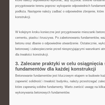
które ⁤należy odpowiednio ⁢wykonać,⁢ aby uzyskać solidne fundame
przygotowanie terenu poprzez wykopanie odpowiednich​ fundamen
podłoża. Następnie należy zadbać o ⁤odpowiednie zbrojenie,‌ które 
konstrukcji.
W kolejnym kroku konieczne jest przygotowanie mieszanki betonow
cementu, piasku i kruszywa. Po zabetonowaniu fundamentów,​ ważn
betonu oraz dbanie o odpowiednie utwardzenie.⁤ Ostatecznie, wyk
betonowej i ⁣zabezpieczenie przed ​niesprzyjającymi warunkami at
dla trwałości konstrukcji.
3. Zalecane ​praktyki w celu osiągnięcia 
fundamentów dla ⁤każdej ⁣konstrukcji
Betonowanie fundamentów jest ​kluczowym etapem w budowie każd
zapewnić solidność i trwałość budynku, należy przestrzegać zalec
które zapewnią solidne fundamenty. Warto zwrócić uwagę na kilka 
wykonywania betonowych fundamentów.