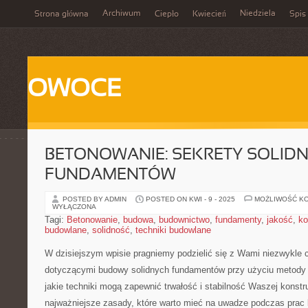
Archiwum
Niedziela
Strona główna
Ciepło
Kwiecień
Spis 
OWOCE
BETONOWANIE: SEKRETY SOLID
FUNDAMENTÓW
POSTED BY ADMIN
POSTED ON KWI - 9 - 2025
MOŻLIWOŚĆ K
WYŁĄCZONA
Tagi:
Betonowanie
,
budowa
,
budownictwo
,
fundamenty
,
jakość
,
ko
budowlane
,
solidność
,
techniki budowlane
W dzisiejszym wpisie pragniemy podzielić‍ się z Wami niezwykle
dotyczącymi budowy solidnych ‍fundamentów przy​ użyciu metody 
jakie ⁣techniki mogą⁤ zapewnić trwałość i stabilność Waszej konstru
najważniejsze zasady, które warto ​mieć‌ na uwadze ‌podczas prac 