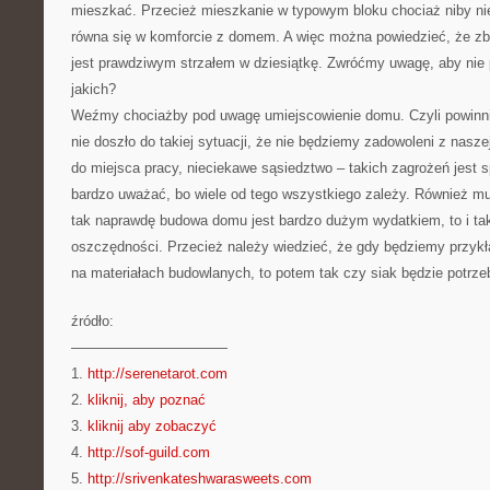
mieszkać. Przecież mieszkanie w typowym bloku chociaż niby nie 
równa się w komforcie z domem. A więc można powiedzieć, że 
jest prawdziwym strzałem w dziesiątkę. Zwróćmy uwagę, aby nie p
jakich?
Weźmy chociażby pod uwagę umiejscowienie domu. Czyli powinni
nie doszło do takiej sytuacji, że nie będziemy zadowoleni z naszej
do miejsca pracy, nieciekawe sąsiedztwo – takich zagrożeń jest s
bardzo uważać, bo wiele od tego wszystkiego zależy. Również m
tak naprawdę budowa domu jest bardzo dużym wydatkiem, to i ta
oszczędności. Przecież należy wiedzieć, że gdy będziemy przyk
na materiałach budowlanych, to potem tak czy siak będzie potrze
źródło:
———————————
1.
http://serenetarot.com
2.
kliknij, aby poznać
3.
kliknij aby zobaczyć
4.
http://sof-guild.com
5.
http://srivenkateshwarasweets.com