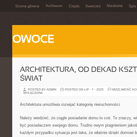
Archiwum
Niedziela
Strona główna
Ciepło
Kwiecień
Spis 
OWOCE
ARCHITEKTURA, OD DEKAD KSZ
ŚWIAT
POSTED BY ADMIN
POSTED ON LIP - 7 - 2025
MOŻLIWOŚĆ K
WYŁĄCZONA
Architektura umożliwia rozwijać kategorię nieruchomości
Należy wiedzieć, że ciągle posiadanie domu to coś. To znaczy, wi
być posiadaczem swojego domu. Trudno owym pragnieniom jakoś 
każdym przypadku sytuacja jest taka, że właśnie dzięki domowi 