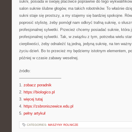
sukni, posiada w swojej placówce poprawnie do tego wykwalifiko
salon suknie ślubne głogów, ma takich robotników. To właśnie dz
sukni staje się prostszy, a my stajemy się bardziej spokojne. Ró
poprosić stylistę, żeby pomógł nam odkryć trafną suknię, o słus
profesjonalnej sylwetki. Przecież chcemy posiadać suknie, która
profesjonalnej sylwetki. Tak, w związku z tym, potrzeba wielu star
cierpliwości, żeby odnaleźć tą jedną, jedyną suknię, na ten waż
życiu dzień. Bo to przecież my będziemy istotnym elementem, po
później w czasie zabawy weselnej.
źródło:
———————————
1.
zobacz poradnik
2.
https://biologico.pl
3.
więcej tutaj
4.
https://zsbroniszewice.edu.pl
5.
pełny artykuł
CATEGORIES:
MASZYNY ROLNICZE