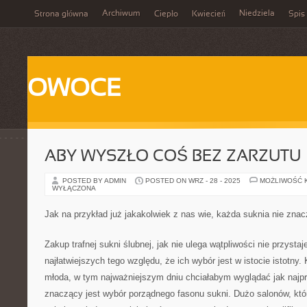
Archiwum
Niedziela
Strona główna
Ciepło
Kwiecień
Spis 
OWOCE
ABY WYSZŁO COŚ BEZ ZARZUTU
POSTED BY ADMIN
POSTED ON WRZ - 28 - 2025
MOŻLIWOŚĆ 
WYŁĄCZONA
Jak na przykład już jakakolwiek z nas wie, każda suknia nie zna
Zakup trafnej sukni ślubnej, jak nie ulega wątpliwości nie przysta
najłatwiejszych tego względu, że ich wybór jest w istocie istotny
młoda, w tym najważniejszym dniu chciałabym wyglądać jak najpr
znaczący jest wybór porządnego fasonu sukni. Dużo salonów, któ