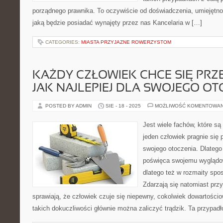
porządnego prawnika. To oczywiście od doświadczenia, umiejętno
jaką będzie posiadać wynajęty przez nas Kancelaria w […]
CATEGORIES:
MIASTA PRZYJAZNE ROWERZYSTOM
KAŻDY CZŁOWIEK CHCE SIĘ PR
JAK NAJLEPIEJ DLA SWOJEGO O
POSTED BY ADMIN
SIE - 18 - 2025
MOŻLIWOŚĆ KOMENTOWA
Jest wiele fachów, które s
jeden człowiek pragnie się p
swojego otoczenia. Dlatego t
poświęca swojemu wyglądow
dlatego też w rozmaity spo
Zdarzają się natomiast przy
sprawiają, że człowiek czuje się niepewny, cokolwiek dowartościo
takich dokuczliwości głównie można zaliczyć trądzik. Ta przypad