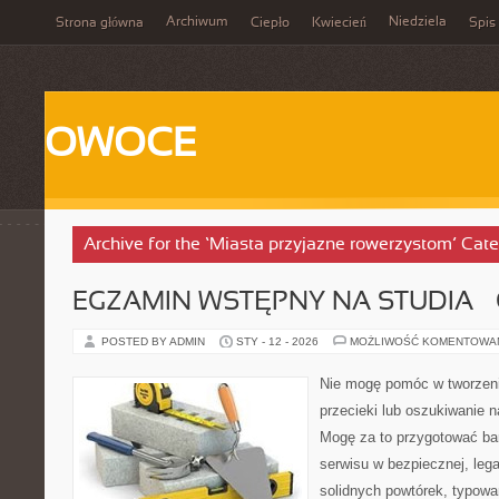
Archiwum
Niedziela
Strona główna
Ciepło
Kwiecień
Spis 
OWOCE
Archive for the ‘Miasta przyjazne rowerzystom’ Cat
EGZAMIN WSTĘPNY NA STUDIA –
POSTED BY ADMIN
STY - 12 - 2026
MOŻLIWOŚĆ KOMENTOWA
Nie mogę pomóc w tworzeniu 
przecieki lub oszukiwanie 
Mogę za to przygotować bar
serwisu w bezpiecznej, lega
solidnych powtórek, typowa