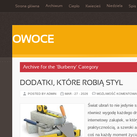
Archiwum
Niedziela
Strona główna
Ciepło
Kwiecień
Spis 
OWOCE
Archive for the ‘Burberry’ Category
DODATKI, KTÓRE ROBIĄ STYL
POSTED BY ADMIN
MAR - 27 - 2026
MOŻLIWOŚĆ KOMENTOWA
Świat ubrań to nie jedynie 
również wygodę każdego dn
internetowy zakątek, w któ
praktycznością, a szeroki 
coś na każdy moment życi