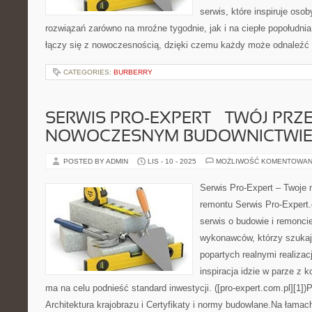
serwis, które inspiruje oso
rozwiązań zarówno na mroźne tygodnie, jak i na ciepłe popołudnia.
łączy się z nowoczesnością, dzięki czemu każdy może odnaleźć
CATEGORIES:
BURBERRY
SERWIS PRO-EXPERT – TWÓJ PR
NOWOCZESNYM BUDOWNICTWI
POSTED BY ADMIN
LIS - 10 - 2025
MOŻLIWOŚĆ KOMENTOWAN
Serwis Pro-Expert – Twoje 
remontu Serwis Pro-Expert
serwis o budowie i remonci
wykonawców, którzy szukają
popartych realnymi realizac
inspiracja idzie w parze z 
ma na celu podnieść standard inwestycji. ([pro-expert.com.pl][1])
Architektura krajobrazu i Certyfikaty i normy budowlane.Na ła