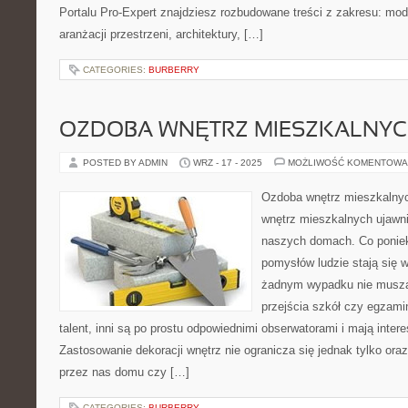
Portalu Pro-Expert znajdziesz rozbudowane treści z zakresu: mod
aranżacji przestrzeni, architektury, […]
CATEGORIES:
BURBERRY
OZDOBA WNĘTRZ MIESZKALNYC
POSTED BY ADMIN
WRZ - 17 - 2025
MOŻLIWOŚĆ KOMENTOWA
Ozdoba wnętrz mieszkalnyc
wnętrz mieszkalnych ujawn
naszych domach. Co poniek
pomysłów ludzie stają się w
żadnym wypadku nie musząc
przejścia szkół czy egzami
talent, inni są po prostu odpowiednimi obserwatorami i mają inter
Zastosowanie dekoracji wnętrz nie ogranicza się jednak tylko or
przez nas domu czy […]
CATEGORIES:
BURBERRY