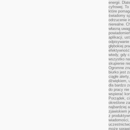
energii. Dla
cyfrowej. To
które pomaga
świadomy sp
odrzucenie i
nierealne. C
własną uwag
powiadomień,
aplikacji, u
odpisywanie 
głębokiej pr
efektywność
wtedy, gdy c
wszystko na
skupienie nie
Ogromne zna
biurko jest 
ciągłe alert
dźwiękiem, 
dla bardzo z
do pracy nie
wspierać kon
Porządek, ci
określone za
najbardziej
zjawiskiem j
z produktywn
wiadomości, 
uczestnictw
może sprawia