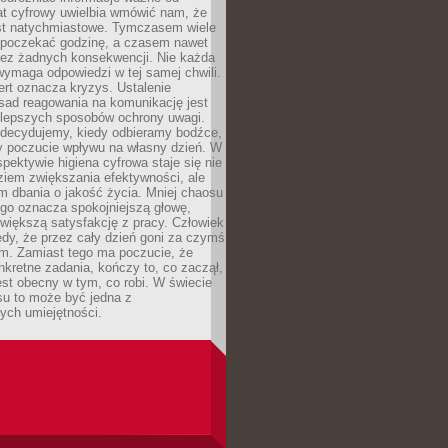
at cyfrowy uwielbia wmówić nam, że
st natychmiastowe. Tymczasem wiele
poczekać godzinę, a czasem nawet
bez żadnych konsekwencji. Nie każda
ymaga odpowiedzi w tej samej chwili.
ert oznacza kryzys. Ustalenie
sad reagowania na komunikację jest
jlepszych sposobów ochrony uwagi.
 decydujemy, kiedy odbieramy bodźce,
 poczucie wpływu na własny dzień. W
spektywie higiena cyfrowa staje się nie
ziem zwiększania efektywności, ale
m dbania o jakość życia. Mniej chaosu
go oznacza spokojniejszą głowę,
 większą satysfakcję z pracy. Człowiek
edy, że przez cały dzień goni za czymś
m. Zamiast tego ma poczucie, że
kretne zadania, kończy to, co zaczął,
est obecny w tym, co robi. W świecie
su to może być jedna z
ych umiejętności.