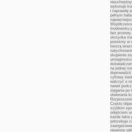
nieuchwytny
wykonuje kon
i naprawdę j
pełnym hała
najważniejsz
Współczesna
środowisku 
bez przerwy, 
skrzynka mai
jesteśmy w s
tworzą wraż
natychmiasto
skupienie st
umiejętności
doświadczeni
na jednej rz
doprowadzić 
cyfrowy świa
walczyć o n
nawet podcz
sięgania po 
otwierania k
Rozproszenie
Często obja
szybkim spo
odejściem o
każde takie 
potrzebuje c
zaangażowan
niewinne odr