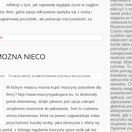
doprowadzić 
cyfrowy świa
refleksji o tym, jak naprawdę wygląda życie w ciągłym
walczyć o n
alny dom, gdzie pasja odkrywania spotyka się z ironią i
nawet podcz
sięgania po 
nstagramowej pocztówki, ale pokazuje rzeczywistość za
otwierania k
Rozproszenie
Często obja
szybkim spo
IA
odejściem o
każde takie 
potrzebuje c
zaangażowan
MOŻNA NIECO
niewinne odr
energii. Dla
cyfrowej. To
które pomaga
świadomy sp
W
2025
MOŻLIWOŚĆ KOMENTOWANIA
ZOSTAŁA WYŁĄCZONA
JAKI
odrzucenie i
SPOSÓB
nierealne. C
MOŻNA
W którym miejscu można kupić maszyny potrzebne dla
własną uwag
NIECO
ZAOSZCZĘDZIĆ?
powiadomień,
firmy? http://www.maszynypakujace.eu, to doskonały
aplikacji, u
portal internetowy, dzięki jakiemu jest opcja zakupić
odpisywanie 
głębokiej pr
urządzenia stworzone do pakowania. Jest to cudowna
efektywność
wtedy, gdy c
strona internetowa, która na pewno zagwarantuje sobie
wszystko na
przychylność każdej osoby, jaka skorzysta z oferty tej
skupienie nie
Ogromne zna
o portal, z którego regularnie korzysta sporo osób jak też