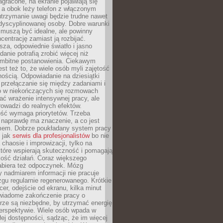
zagracone, na ekranie pojawiają się
y, a obok leży telefon z włączonym
utrzymanie uwagi będzie trudne nawet
dyscyplinowanej osoby. Dobre warunki
 muszą być idealne, ale powinny
centrację zamiast ją rozbijać.
sza, odpowiednie światło i jasno
danie potrafią zrobić więcej niż
 ambitne postanowienia. Ciekawym
est też to, że wiele osób myli zajętość
ością. Odpowiadanie na dziesiątki
przełączanie się między zadaniami i
o w niekończących się rozmowach
ć wrażenie intensywnej pracy, ale
rowadzi do realnych efektów.
ść wymaga priorytetów. Trzeba
 naprawdę ma znaczenie, a co jest
mem. Dobrze poukładany system pracy
ę jak
serwis dla profesjonalistów
bo nie
 chaosie i improwizacji, tylko na
tóre wspierają skuteczność i pomagają
kość działań. Coraz większego
abiera też odpoczynek. Mózg
 nadmiarem informacji nie pracuje
zgu regularnie regenerowanego. Krótkie
cer, odejście od ekranu, kilka minut
świadome zakończenie pracy o
rze są niezbędne, by utrzymać energię
perspektywie. Wiele osób wpada w
łej dostępności, sądząc, że im więcej