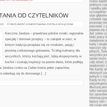
czasu spędzą
praktyce czę
i spadku ja
szczególnie
YTANIA OD CZYTELNIKÓW
stan głęboki
człowiek nap
przestaje śl
PRZYSTAWKI
2025
MOŻLIWOŚĆ KOMENTOWANIA
ZOSTAŁA WYŁĄCZONA
pracować z 
I
PYTANIA
pojawia się 
OD
Karczma Jandura – prawdziwa polskie smaki, regionalne
dać sobie cz
CZYTELNIKÓW
bloki pracy 
specjały i domowe przepisy – to zakątek w sieci, w
świadomie o
karty i skup
którym tradycja przeplata się ze smakiem, pasją i
nauczyć się
prostotą codziennego gotowania. To blog kulinarny dla
pilnych. Świ
wszystko je
wszystkich, którzy kochają jeść, lubią eksperymenty w
spraw może 
kuchni i szukają inspiracji na pewne dania, które podbiją
cały dzień, 
wiadomość w
ma Jandura czeka na Ciebie kraina pełen zapachów,
Nie każdy al
własnych za
tóre odwołują się do domowego […]
jednym z na
Kiedy to my
odzyskujemy
dłuższej per
tylko narzęd
też sposobe
informacyjne
lepszy sen i
nie czuje wt