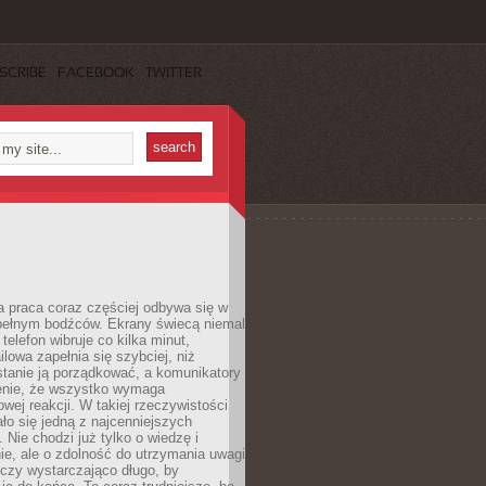
SCRIBE
FACEBOOK
TWITTER
 praca coraz częściej odbywa się w
pełnym bodźców. Ekrany świecą niemal
telefon wibruje co kilka minut,
lowa zapełnia się szybciej, niż
tanie ją porządkować, a komunikatory
enie, że wszystko wymaga
wej reakcji. W takiej rzeczywistości
ało się jedną z najcenniejszych
. Nie chodzi już tylko o wiedzę i
e, ale o zdolność do utrzymania uwagi
eczy wystarczająco długo, by