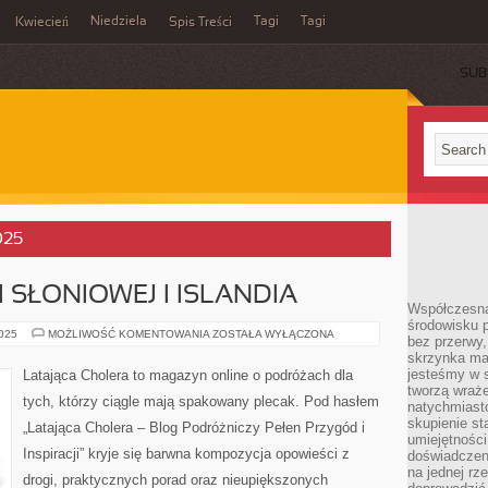
Niedziela
Tagi
Tagi
Kwiecień
Spis Treści
SUB
025
 SŁONIOWEJ I ISLANDIA
Współczesna
środowisku 
WYBRZEŻE
2025
MOŻLIWOŚĆ KOMENTOWANIA
ZOSTAŁA WYŁĄCZONA
bez przerwy, 
KOŚCI
skrzynka mai
SŁONIOWEJ
I
jesteśmy w s
Latająca Cholera to magazyn online o podróżach dla
ISLANDIA
tworzą wraż
tych, którzy ciągle mają spakowany plecak. Pod hasłem
natychmiasto
skupienie st
„Latająca Cholera – Blog Podróżniczy Pełen Przygód i
umiejętności
Inspiracji” kryje się barwna kompozycja opowieści z
doświadczeni
na jednej rz
drogi, praktycznych porad oraz nieupiększonych