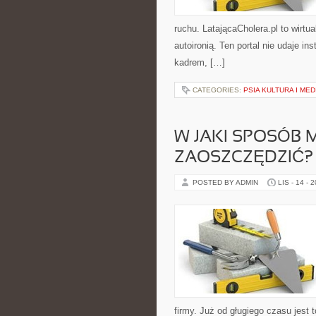
ruchu. LatającaCholera.pl to wirtu
autoironią. Ten portal nie udaje i
kadrem, […]
CATEGORIES:
PSIA KULTURA I MED
W JAKI SPOSÓB 
ZAOSZCZĘDZIĆ?
POSTED BY ADMIN
LIS - 14 - 
firmy. Już od gługiego czasu jest t