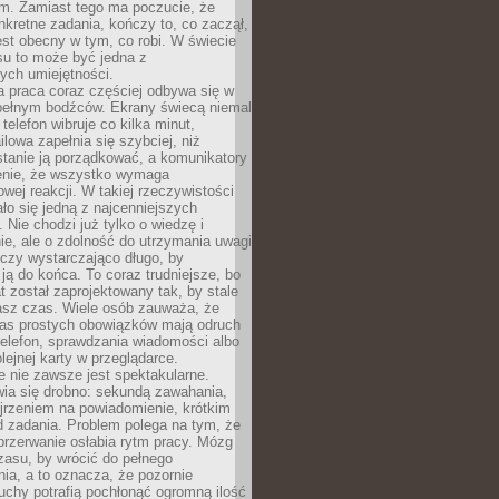
m. Zamiast tego ma poczucie, że
kretne zadania, kończy to, co zaczął,
est obecny w tym, co robi. W świecie
su to może być jedna z
ych umiejętności.
 praca coraz częściej odbywa się w
pełnym bodźców. Ekrany świecą niemal
telefon wibruje co kilka minut,
lowa zapełnia się szybciej, niż
tanie ją porządkować, a komunikatory
enie, że wszystko wymaga
wej reakcji. W takiej rzeczywistości
ało się jedną z najcenniejszych
. Nie chodzi już tylko o wiedzę i
e, ale o zdolność do utrzymania uwagi
eczy wystarczająco długo, by
ją do końca. To coraz trudniejsze, bo
t został zaprojektowany tak, by stale
asz czas. Wiele osób zauważa, że
as prostych obowiązków mają odruch
telefon, sprawdzania wiadomości albo
olejnej karty w przeglądarce.
 nie zawsze jest spektakularne.
wia się drobno: sekundą zawahania,
jrzeniem na powiadomienie, krótkim
d zadania. Problem polega na tym, że
przerwanie osłabia rytm pracy. Mózg
zasu, by wrócić do pełnego
ia, a to oznacza, że pozornie
uchy potrafią pochłonąć ogromną ilość