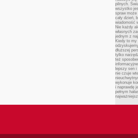
pilnych. Świ
wszystko je
spraw może 
cały dzień, 
wiadomość w
Nie każdy al
własnych za
jednym z na
Kiedy to my
odzyskujemy
dłuższej per
tylko narzęd
też sposobe
informacyjne
lepszy sen i
nie czuje wt
nieuchwytny
wykonuje kon
i naprawdę j
pełnym hała
najważniejsz