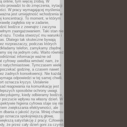
 online, tym więcej zrobią. W
sto prowadzi to do zmęczenia, irytacji
kości. W pracy wymagającej myślenia
 ważna jest umiejętność wchodzenia w
ej koncentracji. To moment, w którym
rawdę zagłębia się w zadanie,
edzić bodźce z zewnątrz i zaczyna
pełnym zaangażowaniem. Taki stan nie
od razu. Trzeba stworzyć mu warunki i
as. Dlatego tak skuteczne bywają
bez rozpraszaczy, podczas których
dkładamy telefon, zamykamy zbędne
iamy się na jednym celu. Warto również
 odróżniać informacje ważne od
at cyfrowy uwielbia wmówić nam, że
st natychmiastowe. Tymczasem wiele
poczekać godzinę, a czasem nawet
bez żadnych konsekwencji. Nie każda
ymaga odpowiedzi w tej samej chwili.
ert oznacza kryzys. Ustalenie
sad reagowania na komunikację jest
jlepszych sposobów ochrony uwagi.
 decydujemy, kiedy odbieramy bodźce,
 poczucie wpływu na własny dzień. W
spektywie higiena cyfrowa staje się nie
ziem zwiększania efektywności, ale
m dbania o jakość życia. Mniej chaosu
go oznacza spokojniejszą głowę,
 większą satysfakcję z pracy. Człowiek
edy, że przez cały dzień goni za czymś