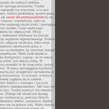
rowadzi do realnych efektów.
ść wymaga priorytetów. Trzeba
 naprawdę ma znaczenie, a co jest
mem. Dobrze poukładany system pracy
ę jak
serwis dla profesjonalistów
bo nie
 chaosie i improwizacji, tylko na
tóre wspierają skuteczność i pomagają
kość działań. Coraz większego
abiera też odpoczynek. Mózg
 nadmiarem informacji nie pracuje
zgu regularnie regenerowanego. Krótkie
cer, odejście od ekranu, kilka minut
świadome zakończenie pracy o
rze są niezbędne, by utrzymać energię
perspektywie. Wiele osób wpada w
łej dostępności, sądząc, że im więcej
 online, tym więcej zrobią. W
sto prowadzi to do zmęczenia, irytacji
kości. W pracy wymagającej myślenia
 ważna jest umiejętność wchodzenia w
ej koncentracji. To moment, w którym
rawdę zagłębia się w zadanie,
edzić bodźce z zewnątrz i zaczyna
pełnym zaangażowaniem. Taki stan nie
od razu. Trzeba stworzyć mu warunki i
as. Dlatego tak skuteczne bywają
bez rozpraszaczy, podczas których
dkładamy telefon, zamykamy zbędne
iamy się na jednym celu. Warto również
 odróżniać informacje ważne od