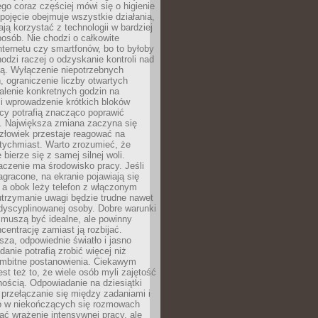
tego coraz częściej mówi się o higienie
 pojęcie obejmuje wszystkie działania,
ją korzystać z technologii w bardziej
osób. Nie chodzi o całkowite
nternetu czy smartfonów, bo to byłoby
hodzi raczej o odzyskanie kontroli nad
ą. Wyłączenie niepotrzebnych
 ograniczenie liczby otwartych
stalenie konkretnych godzin na
i wprowadzenie krótkich bloków
acy potrafią znacząco poprawić
. Największa zmiana zaczyna się
złowiek przestaje reagować na
tychmiast. Warto zrozumieć, że
 bierze się z samej silnej woli.
czenie ma środowisko pracy. Jeśli
zagracone, na ekranie pojawiają się
y, a obok leży telefon z włączonym
utrzymanie uwagi będzie trudne nawet
dyscyplinowanej osoby. Dobre warunki
 muszą być idealne, ale powinny
centrację zamiast ją rozbijać.
sza, odpowiednie światło i jasno
danie potrafią zrobić więcej niż
 ambitne postanowienia. Ciekawym
est też to, że wiele osób myli zajętość
ością. Odpowiadanie na dziesiątki
przełączanie się między zadaniami i
o w niekończących się rozmowach
ć wrażenie intensywnej pracy, ale