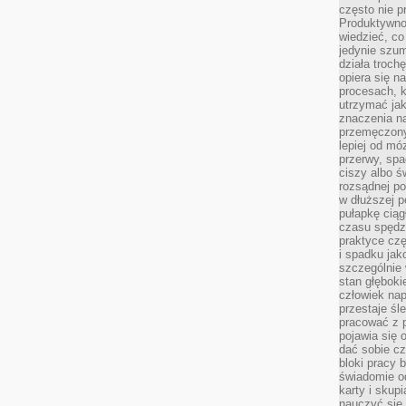
często nie p
Produktywno
wiedzieć, co
jedynie szu
działa troch
opiera się na
procesach, k
utrzymać ja
znaczenia n
przemęczony
lepiej od mó
przerwy, spa
ciszy albo 
rozsądnej po
w dłuższej 
pułapkę ciąg
czasu spędzą
praktyce czę
i spadku ja
szczególnie
stan głęboki
człowiek nap
przestaje śl
pracować z 
pojawia się 
dać sobie cz
bloki pracy 
świadomie o
karty i skup
nauczyć się