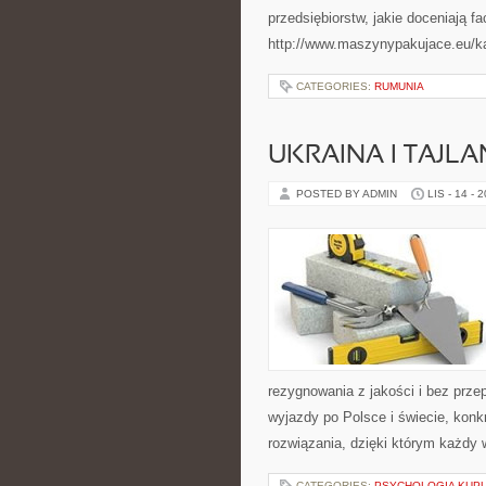
przedsiębiorstw, jakie doceniają f
http://www.maszynypakujace.eu/kar
CATEGORIES:
RUMUNIA
UKRAINA I TAJLA
POSTED BY ADMIN
LIS - 14 - 
rezygnowania z jakości i bez prz
wyjazdy po Polsce i świecie, konk
rozwiązania, dzięki którym każdy
CATEGORIES:
PSYCHOLOGIA KUPU