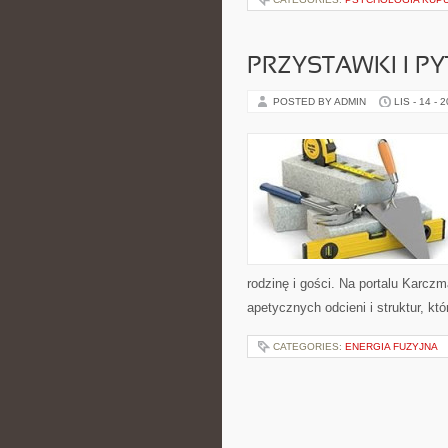
PRZYSTAWKI I P
POSTED BY ADMIN
LIS - 14 - 
rodzinę i gości. Na portalu Karcz
apetycznych odcieni i struktur, k
CATEGORIES:
ENERGIA FUZYJNA