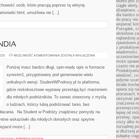
biurko jest 
achowość osób, które pracują poprzez tą witrynę.
ciągłe alert
dźwiękiem, 
toniarki.html, umożliwia nie […]
dla bardzo z
do pracy nie
wspierać kon
Porządek, ci
określone za
najbardziej
zjawiskiem j
NDIA
z produktywn
wiadomości, 
UKRAINA
2025
MOŻLIWOŚĆ KOMENTOWANIA
ZOSTAŁA WYŁĄCZONA
uczestnictw
I
może sprawia
TAJLANDIA
często nie p
Poniżej masz bardzo długi, spin-ready opis w formacie
Produktywno
synonim1, przygotowany pod generowanie wielu
wiedzieć, co
jedynie szu
unikalnych wersji: StudentWPodrozy.pl to platforma,
działa troch
opiera się na
gdzie niskokosztowe wyprawy przestają być marzeniem
procesach, k
dla młodych podróżników. To serwis stworzony z myślą
utrzymać ja
znaczenia n
o ludziach, którzy lubią podróżować tanio, bez
przemęczony
epłacania. Na Student w Podróży znajdziesz pomysły na
lepiej od mó
przerwy, spa
retne wskazówki dla młodych dorosłych oraz sprytne
ciszy albo 
rozsądnej po
 wyjazd może […]
w dłuższej 
pułapkę ciąg
JĄCYCH I SPRZEDAJĄCYCH