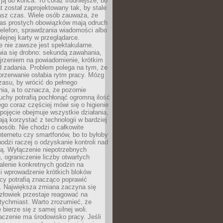
ją do końca. To coraz trudniejsze, bo
t został zaprojektowany tak, by stale
asz czas. Wiele osób zauważa, że
as prostych obowiązków mają odruch
telefon, sprawdzania wiadomości albo
olejnej karty w przeglądarce.
 nie zawsze jest spektakularne.
wia się drobno: sekundą zawahania,
jrzeniem na powiadomienie, krótkim
d zadania. Problem polega na tym, że
przerwanie osłabia rytm pracy. Mózg
zasu, by wrócić do pełnego
ia, a to oznacza, że pozornie
uchy potrafią pochłonąć ogromną ilość
tego coraz częściej mówi się o higienie
 pojęcie obejmuje wszystkie działania,
ją korzystać z technologii w bardziej
osób. Nie chodzi o całkowite
nternetu czy smartfonów, bo to byłoby
hodzi raczej o odzyskanie kontroli nad
ą. Wyłączenie niepotrzebnych
 ograniczenie liczby otwartych
stalenie konkretnych godzin na
i wprowadzenie krótkich bloków
acy potrafią znacząco poprawić
. Największa zmiana zaczyna się
złowiek przestaje reagować na
tychmiast. Warto zrozumieć, że
 bierze się z samej silnej woli.
czenie ma środowisko pracy. Jeśli