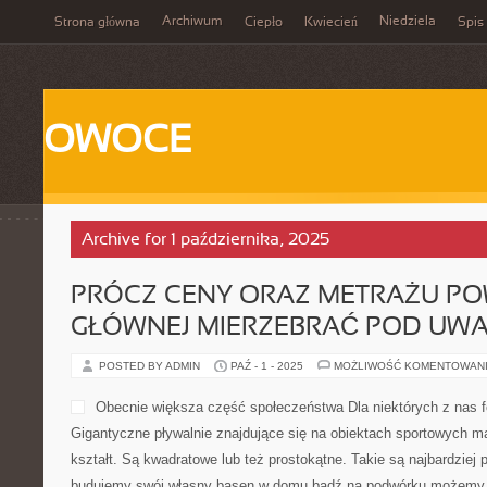
Archiwum
Niedziela
Strona główna
Ciepło
Kwiecień
Spis 
OWOCE
Archive for 1 października, 2025
PRÓCZ CENY ORAZ METRAŻU PO
GŁÓWNEJ MIERZEBRAĆ POD UWA
POSTED BY ADMIN
PAŹ - 1 - 2025
MOŻLIWOŚĆ KOMENTOWAN
Obecnie większa część społeczeństwa Dla niektórych z nas
Gigantyczne pływalnie znajdujące się na obiektach sportowych ma
kształt. Są kwadratowe lub też prostokątne. Takie są najbardziej 
budujemy swój własny basen w domu bądź na podwórku możemy n