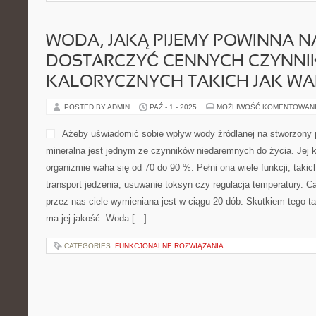
WODA, JAKĄ PIJEMY POWINNA 
DOSTARCZYĆ CENNYCH CZYNN
KALORYCZNYCH TAKICH JAK W
POSTED BY ADMIN
PAŹ - 1 - 2025
MOŻLIWOŚĆ KOMENTOWAN
Ażeby uświadomić sobie wpływ wody źródlanej na stworzony
mineralna jest jednym ze czynników niedaremnych do życia. Jej
organizmie waha się od 70 do 90 %. Pełni ona wiele funkcji, takich
transport jedzenia, usuwanie toksyn czy regulacja temperatury.
przez nas ciele wymieniana jest w ciągu 20 dób. Skutkiem tego 
ma jej jakość. Woda […]
CATEGORIES:
FUNKCJONALNE ROZWIĄZANIA