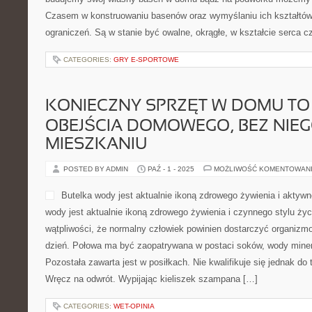
Czasem w konstruowaniu basenów oraz wymyślaniu ich kształtów 
ograniczeń. Są w stanie być owalne, okrągłe, w kształcie serca c
CATEGORIES:
GRY E-SPORTOWE
KONIECZNY SPRZĘT W DOMU TO
OBEJŚCIA DOMOWEGO, BEZ NIE
MIESZKANIU
POSTED BY ADMIN
PAŹ - 1 - 2025
MOŻLIWOŚĆ KOMENTOWAN
Butelka wody jest aktualnie ikoną zdrowego żywienia i aktywn
wody jest aktualnie ikoną zdrowego żywienia i czynnego stylu ży
wątpliwości, że normalny człowiek powinien dostarczyć organizmo
dzień. Połowa ma być zaopatrywana w postaci soków, wody minera
Pozostała zawarta jest w posiłkach. Nie kwalifikuje się jednak do
Wręcz na odwrót. Wypijając kieliszek szampana […]
CATEGORIES:
WET-OPINIA