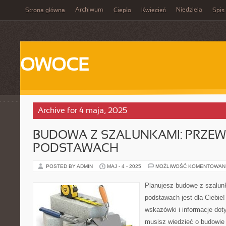
Archiwum
Niedziela
Strona główna
Ciepło
Kwiecień
Spis 
OWOCE
Archive for 4 maja, 2025
BUDOWA Z SZALUNKAMI: PRZE
PODSTAWACH
POSTED BY ADMIN
MAJ - 4 - 2025
MOŻLIWOŚĆ KOMENTOWAN
Planujesz budowę z szalun
podstawach jest dla Ciebie!
wskazówki i informacje dot
musisz wiedzieć o budowie